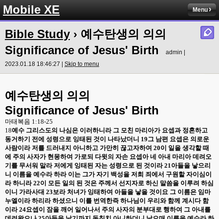
Mobile XE
Menu
Bible Study
› 예수탄생의 의의
Significance of Jesus' Birth
admin |
2023.01.18 18:46:27 |
Skip to menu
예수
탄생의 의의
Significance of Jesus' Birth
마태복음
1:18-25
18
예수 그리스도의 나심은 이러하니라 그 모친 마리아가 요셉과 정혼하고
동거하기 전에 성령으로 잉태된 것이 나타났더니
19
그 남편 요셉은 의로운
사람이라 저를 드러내지 아니하고 가만히 끊고자하여
20
이 일을 생각할 때
에 주의 사자가 현몽하여 가로되 다윗의 자손 요셉아 네 아내 마리아 데려오
기를 무서워 말라 저에게 잉태된 자는 성령으로 된 것이라
21
아들을 낳으리
니 이름을 예수라 하라 이는 그가 자기 백성을 저희 죄에서 구원할 자이심이
라 하니라
22
이 모든 일의 된 것은 주께서 선지자로 하신 말씀을 이루려 하심
이니 가라사대
23
보라 처녀가 잉태하여 아들을 낳을 것이요 그 이름은 임마
누엘이라 하리라 하셨으니 이를 번역한즉 하나님이 우리와 함께 계시다 함
이라
24
요셉이 잠을 깨어 일어나서 주의 사자의 분부대로 행하여 그 아내를
데려왔으나
25
아들을 낳기까지 동침치 아니하더니 낳으매 이름을 예수라 하