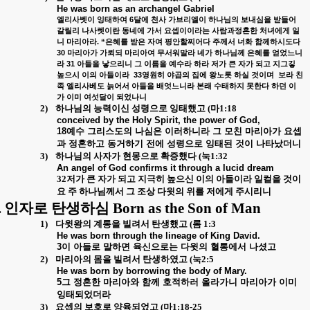
He was born as an archangel Gabriel
6
엘리사벳이
잉태하여
달에
천사
가브리엘이
하나님의
보내심을
받들어
갈릴리
나사렛이란
동네에
가서
요셉이이라는
사람과정혼한
처녀에게
일
. “
니
마리아라
은혜를
받은
자여
평안할찌어다
주께서
너화
함께하시도다
30
마리아가
가뢰되
마리아여
무서워말라
네가
하나님께
은혜를
얻었느니
31
라
아들을
낳으리니
그
이름을
예수라
하라
저가
큰
자가
되고
지그깋
33
높으시
이의
아들이라
영원히
야곱의
집에
왕노릇
하실
것이며
보라
친
족
엘리사베도
늙어서
아들을
배엇느니라
본래
수태하지
못한다
하던
이
가
이미
여섯달이
되었나니
2)
하나님의 능력이신 성령으로 잉태했고
(
마
1:18
conceived by the Holy Spirit, the power of God,
18
예수
그리스도의
나심은
이러하니라
그
모친
마리아가
요셉
과
정혼하고
동거하기
전에
성령으로
잉태된
것이
나타났더니
3)
하나님의 사자가 현몽으로 확증했다
(
눅
1:32
An angel of God confirms it through a lucid dream
32
저가 큰 자가 되고 지극히 높으신 이의 아들이라 일컬을 것이
요 주 하나님께서 그 조상 다윗의 위를 저에게 주시리니
.
인자로 탄생하심
Born as the Son of Man
1)
다윗왕의 계통을 빌려서 탄생했고
(
롬
1:3
He was born through the lineage of King David.
3
이
아들로
말하면
육신으로는
다윗의
혈통에서
나셨고
2)
마리아의 몸을 빌려서 탄생하였고
(
눅
2:5
He was born by borrowing the body of Mary.
5
그
정혼한
마리아와
함께
호적하러
올라가니
마리아가
이미
잉태되었더라
3)
요셉의 보호로 양육되었고
(
마
1:18-25