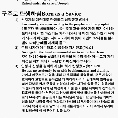
Raised under the care of Joseph
.
구주로 탄생하심
Born as a Savior
1)
선지자의 예언대로 탄생하고 성장했고
(
마
2:6
born and grew up according to the prophecy of the prophet.
6
또 유대 땅 베들레헴아 너는 유대 고을 중에 가장 작지 아니하
도다 네게서 한 다스리는 자가 나와서 내 백성 이스라엘의 목자
가 되리라 하였음이니이다
7
이에 헤롯이 가만히 박사들을 불러
별이 나타난 때를 자세히 묻고
2)
주의 사자가 예수라고 이름하라 지시했고
(
마
1:21
An angel of the Lord commanded me to name him Jesus.
것이라
21
아들을 낳으리니 이름을 예수라 하라 이는 그가 자기
백성을 저희 죄에서 구원할 자이심이라 하니라
3)
인성과 신성을 겸비하여 신비하게 탄생했다
(
눅
2:1-20
He was mysteriously born with both humanity and divinity.
가이사 아구스도가 영을 내려 다 호적하라 하였을 때
,
모든 사람이
호적하려 고향으로 돌아갔을 때 마리아가 이미 잉태하여 맏아들을
낳아 강보로 싸서 구유에 뉘었으니 이는 사관에 있을 곳이 없음이러
라 천사가 보라 내가 온 백성에게 미칠 큰 기쁨을 너희에게 전하노라
13
홀연히 허다한 천군이 그 천사와 함께 있어 하나님을 찬송하여 가
로되
14
지극히 높은 곳에서는 하나님께 영광이요 땅에서는 기뻐하
심을 입은 사람들 중에 평화로다 하니라
15
천사들이 떠나 하늘로 올
라가니 목자가 서로 말하되 이제 베들레헴까지 가서 주께서 우리에
게 알리신바 이 이루어진 일을 보자