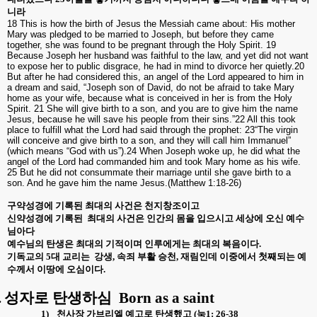
니라
18 This is how the birth of Jesus the Messiah came about: His mother
Mary was pledged to be married to Joseph, but before they came
together, she was found to be pregnant through the Holy Spirit. 19
Because Joseph her husband was faithful to the law, and yet did not want
to expose her to public disgrace, he had in mind to divorce her quietly.20
But after he had considered this, an angel of the Lord appeared to him in
a dream and said, “Joseph son of David, do not be afraid to take Mary
home as your wife, because what is conceived in her is from the Holy
Spirit. 21 She will give birth to a son, and you are to give him the name
Jesus, because he will save his people from their sins.”22 All this took
place to fulfill what the Lord had said through the prophet: 23“The virgin
will conceive and give birth to a son, and they will call him Immanuel”
(which means “God with us”).24 When Joseph woke up, he did what the
angel of the Lord had commanded him and took Mary home as his wife.
25 But he did not consummate their marriage until she gave birth to a
son. And he gave him the name Jesus.(Matthew 1:18-26)
구약성경에 기록된 최대의 사건은 천지창조이고
신약성경에 기록된
최대의 사건은 인간의 몸을 입으시고 세상에 오신 예수
님아다
예수님의 탄생은 최대의 기적이며 인루에게는 최대의 복음이다
.
기독교의
5
대 교리는
강생
,
속죄 부활 승천
,
재림인데 이중에서 첫째되는 예
수께서 이땅에 오심이다
.
.
성자로 탄생하심
Born as a saint
1)
천사장 가브리엘 예고로 탄생했고
(
눅
1: 26-38