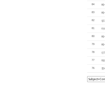
예수
84
예수
83
성경
82
아리
81
예수
80
예수
79
신앙
78
재판
77
겟세
76