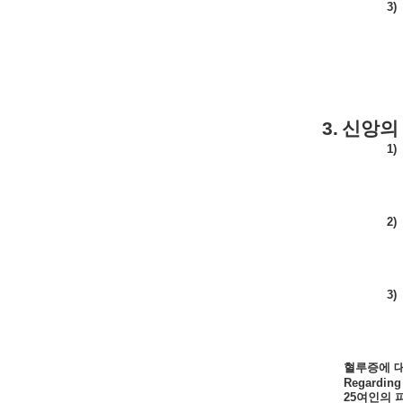
3)
3.
신앙의
1)
2)
3)
혈루증에
Regarding 
25
여인의