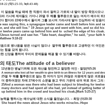
:18-22 (
막
5:25-35;
눅
8:43-48)
이
말씀을
하실
때에
한
직원이
와서
절하고
가로되
내
딸이
방장
죽었사오나
따라
가시매
제자들도
가더니
20
열
두
해를
혈루증으로
앓는
여자가
예수의
뒤
겠다
함이라
22
예수께서
돌이켜
그를
보시며
가라사대
딸아
안심하라
네
믿음이
e was saying this, a synagogue leader came and knelt before him and sa
r, and she will live.” 19 Jesus got up and went with him, and so did hi
or twelve years came up behind him and to
uched the edge of his cloak. 
2Jesus turned and saw her. “Take heart, daughter,” he said, “your faith
Matthew 9:18-22
믿음으로
병나움을
받은
사실이
많으나
열두해
혈루증으로
고생하던
이
여인은
하는
힘을
갖게
됩니다
.
고한
신앙을
통하여
우리의
문제들을
해결
할
수
있기를
바랍니다
.
의
태도
The attitude of a believer
12
년동안
병낳기위해
모든
재산을
탕진하고
절망한
여인
-
절망
(
막
5:26
A woman who lost all her wealth to give birth to an illness for 12 years and de
25
열
두
해를
혈루증으로
앓는
한
여자가
있어
26
많은
의원에게
많은
괴로움
더
중하여졌던
차에
27
예수의
소문을
듣고
무리
가운데
섞여
뒤로
와서
그의
25And a woman was there who had been subject to bleeding for twelve y
many doctors and had spent all she had, yet instead of getting bette
up behind him in the crowd and touched his cloak,(Mark 5:25-27)
능력을
행하시는
예수님에
대한
소식을
들었습니다
. –
희망
(
마
20:30
She heard the news about Jesus who works miracles.-Hope