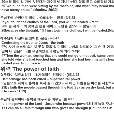
30
소경
둘이
길
가에
앉았다가
예수께서
지나가신다
함을
듣고
소리질러
가
30Two blind men were sitting by the roadside, and when they heard tha
have mercy on us!” (Matthew 20:30)
주님옷에
손만대도
병이
나으리라는
–
믿음
(
막
5:28
If you touch the clothes of the Lord, you will be healed – faith
28
이는
내가
그의
옷에만
손을
대어도
구원을
얻으리라
함일러라
28because she thought, “If I just touch his clothes, I will be healed.(Ma
예수님께
사실대로
고백함
-
진실
(
눅
8:47
Confessing the truth to Jesus - the truth
47
여자가
스스로
숨기지
못할
줄을
알고
떨며
나아와
엎드리어
그
손
댄
연고
딸아
네
믿음이
너를
구원하였으니
평안히
가라
하더리
47Then the woman, seeing that she could not go unnoticed, came tremblin
she told why she had touched him and how she had been instantly heale
healed you. Go in peace.”
위력
The power of faith
혈루증이
치료되었다
–
초자역적인
위력이다
(
히
11:29
Hemorrhage has been cured – supernatural power
9
믿음으로
저희가
홍해를
육지
같이
건넜으나
애굽
사람들은
이것을
시험하
29By faith the people passed through the Red Sea as on dry land; but 
(Hebrews 11:29)
주님의
능력이다
-
능력을
베푸시는
예수님
(
빌
4:13
It is the power of the Lord - Jesus who bestows power13
내게
능력
주시
13 I can do all this through him who gives me strength.(Philippians 4:1