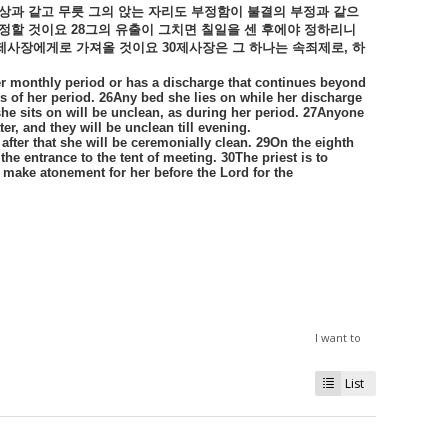
상과
같고
무릇
그의
앉는
자리도
부정함이
불결의
부정과
같으
정할
것이요
28
그의
유출이
그치면
칠일을
센
후에야
정하리니
제사장에게로
가져올
것이요
30
제사장은
그
하나는
속죄제로
,
하
r monthly period or has a discharge that continues beyond
ys of her period. 26Any bed she lies on while her discharge
she sits on will be unclean, as during her period. 27Anyone
r, and they will be unclean till evening.
fter that she will be ceremonially clean. 29On the eighth
e entrance to the tent of meeting. 30The priest is to
ill make atonement for her before the Lord for the
I want to
List