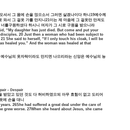
오셔서
그
몸에
손을
얹으소서
그러면
살겠나이다
하니
19
예수께
로
와서
그
겉옷
가를
만지니
21
이는
제
마음에
그
겉옷만
만져도
너를구원하셨다
하시니
여자가
그
시로
구원을
받으니라
id, “My daughter has just died. But come and put your
s disciples. 20 Just then a woman who had been subject to
21 She said to herself, “If I only touch his cloak, I will be
 has healed you.” And the woman was healed at that
예수님의
옷자락이라도
만지면
나으리라는
신앙은
예수님의
능
spair – Despair
을
받았고
있던
것도
다
허비하였으되
아무
효험이
없고
도리어
옷에
손을
대니
ears. 26She had suffered a great deal under the care of
r she grew worse. 27When she heard about Jesus, she came