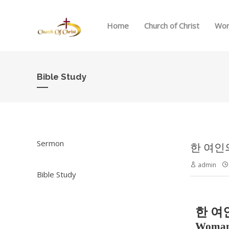
Home
Church of Christ
Wor
Bible Study
Sermon
한 여인의
admin
Bible Study
한 여
Woma