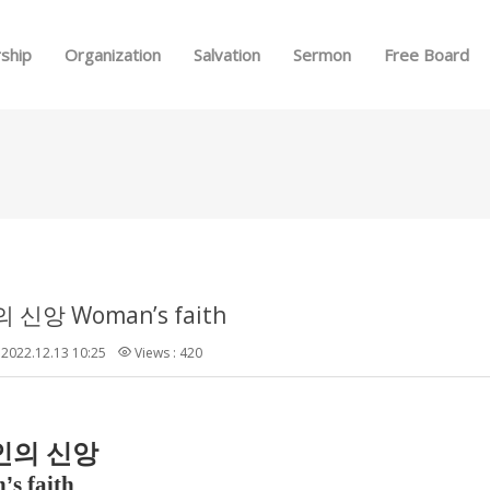
Skip to menu
ship
Organization
Salvation
Sermon
Free Board
 신앙 Woman’s faith
2022.12.13 10:25
Views : 420
인의 신앙
n
’
s faith