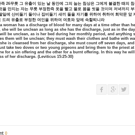
한즉
26
무릇
그
유출이
있는
날
동안에
그의
눕는
침상은
그에게
불결한
때의
침
것을
만지는
자는
무릇
부정한즉
옷을
빨고
물로
몸을
씻을
것이며
저녁까지
부
팔일에
산비둘기
둘이나
집비둘기
새끼
둘을
자기를
위하여
취하여
회막문
앞
로
드려
유출로
부정한
여인을
위하여
여호와
앞에
속할찌니라
a woman has a discharge of blood for many days at a time other than he
, she will be unclean as long as she has the discharge, just as in the da
will be unclean, as is her bed during her monthly period, and anything 
s them will be unclean; they must wash their clothes and bathe with wate
she is cleansed from her discharge, she must count off seven days, and a
st take two doves or two young pigeons and bring them to the priest at th
ne for a sin offering and the other for a burnt offering. In this way he w
s of her discharge. (Leviticus 15:25-30)
nt
0