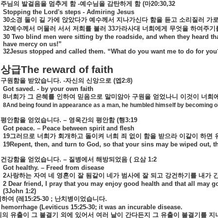
주님의
발걸음을
멈추게
함
-
예수님을
감탄하게
함
(
마
20:30,32
Stopping the Lord's steps - Admiring Jesus
30
소경
둘이
길
가에
앉았다가
예수께서
지나가신다
함을
듣고
소리질러
가
32
예수께서
머물러
서서
저희를
불러
33
가라사대
너희에게
무엇을
하여주기
30 Two blind men were sitting by the roadside, and when they heard th
have mercy on us!”
32Jesus stopped and called them. “What do you want me to do for you
상급
The reward of faith
구원함을
받았습니다
. -
자신의
신앙으로
(
엡
2:8)
Got saved. - by your own faith
8
너희가
그
은혜를
인하여
믿음으로
말미암아
구원을
얻었나니
이것이
너희
8And being found in appearance as a man, he humbled himself by becoming o
평안함을
얻었습니다
. –
영욱간의
평안함
(
행
3:19
Got peace. – Peace between spirit and flesh
19
그러므로
너희가
회개하고
돌이켜
너희
죄
없이
함을
받으라
이같이
하면
19Repent, then, and turn to God, so that your sins may be wiped out, t
건강함을
얻었습니다
. –
질병에서
해방되었음
(
요삼
1:2
Got healthy. – Freed from disease
2
사랑하는
자여
네
영혼이
잘
됨같이
네가
범사에
잘
되고
강건하기를
내가
2 Dear friend, I pray that you may enjoy good health and that all may go
(3John 1:2)
대하여
(
레
15:25-30 ;
난치병이었습니다
.
hemorrhage (Leviticus 15:25-30; it was an incurable disease.
피의
유출이
그
불결기
외에
있어서
여러
날이
간다든지
그
유출이
불결기를
지