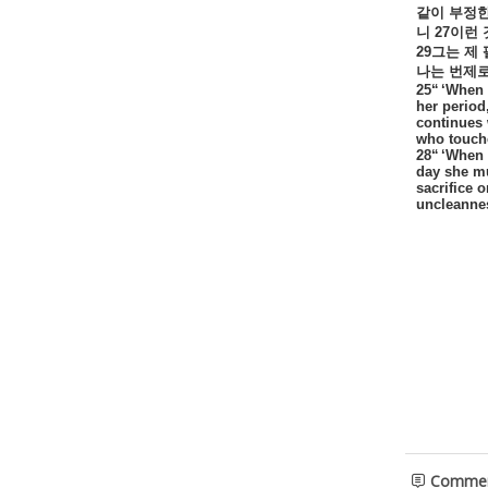
같이
부정
니
27
이런
29
그는
제
나는
번제
25“ ‘When 
her period
continues 
who touche
28“ ‘When 
day she mu
sacrifice o
uncleannes
Comme