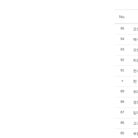
No.
요셉
95
예수
94
모범
93
하늘
92
천사
91
한 
»
위대
89
경문
88
임마
87
교권
86
부활
85