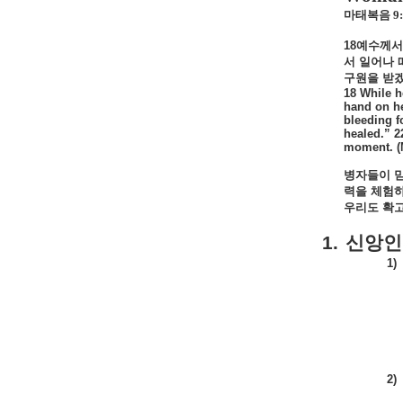
마태복음
9
18
예수께서
서
일어나
구원을
받
18 While h
hand on he
bleeding f
healed.” 2
moment. (
병자들이
력을
체험
우리도
확
1.
신앙인
1)
2)