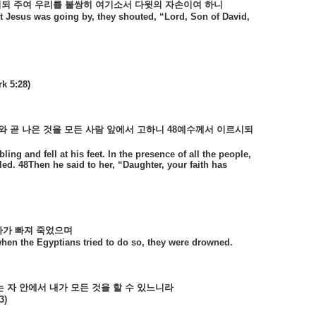
뢰되
주여
우리를
불쌍히
여기소서
다윗의
자손이여
하니
t Jesus was going by, they shouted, “Lord, Son of David,
rk 5:28)
와
곧
나은
것을
모든
사람
앞에서
고하니
48
예수께서
이르시되
g and fell at his feet. In the presence of all the people,
d. 48Then he said to her, “Daughter, your faith has
다가
빠져
죽었으며
when the Egyptians tried to do so, they were drowned.
는
자
안에서
내가
모든
것을
할
수
있느니라
3)