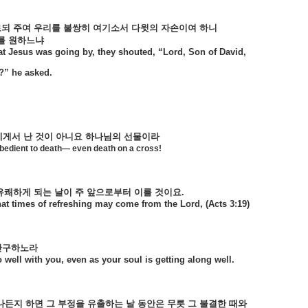
로되
주여
우리를
불쌍히
여기소서
다윗의
자손이여
하니
를
원하느냐
at Jesus was going by, they shouted, “Lord, Son of David,
?” he asked.
에게서
난
것이
아니요
하나님의
선물이라
bedient to death— even death on a cross!
유쾌하게
되는
날이
주
앞으로부터
이를
것이요
.
hat times of refreshing may come from the Lord, (Acts 3:19)
간구하노라
 well with you, even as your soul is getting along well.
나든지
하면
그
부정을
유출하는
날
동안은
무릇
그
불결한
때와