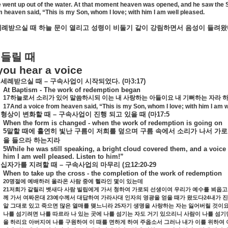
e went up out of the water. At that moment heaven was opened, and he saw the S
m heaven said, “This is my Son, whom I love; with him I am well pleased.
세례받으실
때
하늘
문이
열리고
성령이
비둘기
같이
강림하면서
음성이
들려왔
들릴
때
ou hear a voice
세례받으실
때
–
구속사업이
시작되었다
. (
마
3:17)
At Baptism - The work of redemption began
17
하늘로서
소리가
있어
말씀하시되
이는
내
사랑하는
아들이요
내
기뻐하는
자라
17And a voice from heaven said, “This is my Son, whom I love; with him I am w
형상이
변화할
때
–
구속사업이
진행
되고
있을
때
(
마
17:5
When the form is changed - when the work of redemption is going on
5
말할
때에
홀연히
빛난
구름이
저희를
덮으며
구름
속에서
소리가
나서
가로
을
들으라
하는지라
5While he was still speaking, a bright cloud covered them, and a voice
him I am well pleased. Listen to him!”
십자가를
지려할
때
–
구속사업의
마무리
(
요
12:20-29
When to take up the cross - the completion of the work of redemption
20
명절에
예배하러
올라온
사람
중에
헬라인
몇이
있는데
21
저희가
갈릴리
벳새다
사람
빌립에게
가서
청하여
가로되
선생이여
우리가
예수를
뵈옵고
23
24
께
가서
여짜온대
예수께서
대답하여
가라사대
인자의
영광을
얻을
때가
왔도다
내가
진
25
알
그대로
있고
죽으면
많은
열매를
맺느니라
자기
생명을
사랑하는
자는
잃어버릴
것이
나를
섬기려면
나를
따르라
나
있는
곳에
나를
섬기는
자도
거기
있으리니
사람이
나를
섬기
을
하리요
아버지여
나를
구원하여
이
때를
면하게
하여
주옵소서
그러나
내가
이를
위하여