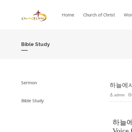
Home
Church of Christ
Wor
Bible Study
Sermon
하늘에서 
admin
Bible Study
하늘에
Voice 