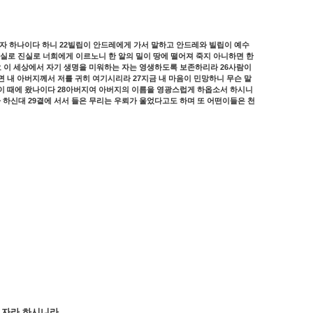
22
자
하나이다
하니
빌립이
안드레에게
가서
말하고
안드레와
빌립이
예수
실로
진실로
너희에게
이르노니
한
알의
밀이
땅에
떨어져
죽지
아니하면
한
26
요
이
세상에서
자기
생명을
미워하는
자는
영생하도록
보존하리라
사람이
27
면
내
아버지께서
저를
귀히
여기시리라
지금
내
마음이
민망하니
무슨
말
28
이
때에
왔나이다
아버지여
아버지의
이름을
영광스럽게
하옵소서
하시니
29
라
하신대
곁에
서서
들은
무리는
우뢰가
울었다고도
하며
또
어떤이들은
천
자라
하시니라