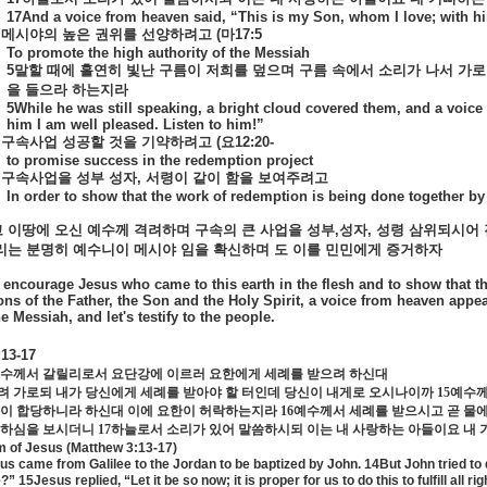
17And a voice from heaven said, “This is my Son, whom I love; with hi
메시야의
높은
권위를
선양하려고
(
마
17:5
To promote the high authority of the Messiah
5
말할
때에
홀연히
빛난
구름이
저희를
덮으며
구름
속에서
소리가
나서
가로
을
들으라
하는지라
5While he was still speaking, a bright cloud covered them, and a voice
him I am well pleased. Listen to him!”
구속사업
성공할
것을
기약하려고
(
요
12:20-
to promise success in the redemption project
구속사업을
성부
성자
,
서령이
같이
함을
보여주려고
In order to show that the work of redemption is being done together by 
고
이땅에
오신
예수께
격려하며
구속의
큰
사업을
성부
,
성자
,
성령
삼위되시어
리는
분명히
예수니이
메시야
임을
확신하며
도
이를
민민에게
증거하자
o encourage Jesus who came to this earth in the flesh and to show that t
ons of the Father, the Son and the Holy Spirit, a voice from heaven appea
e Messiah, and let's testify to the people.
:13-17
예수께서 갈릴리로서 요단강에 이르러 요한에게 세례를 받으려 하신대
려 가로되 내가 당신에게 세례를 받아야 할 터인데 당신이 내게로 오시나이까
15
예수께
것이 합당하니라 하신대 이에 요한이 허락하는지라
16
예수께서 세례를 받으시고 곧 물에
임하심을 보시더니
17
하늘로서 소리가 있어 말씀하시되 이는 내 사랑하는 아들이요 내
m of Jesus (Matthew 3:13-17)
s came from Galilee to the Jordan to be baptized by John. 14But John tried to d
” 15Jesus replied, “Let it be so now; it is proper for us to do this to fulfill a