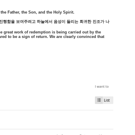
the Father, the Son, and the Holy Spirit.
진행함을
보여주려고
하늘에서
음성이
들리는
회귀한
진조가
나
he great work of redemption is being carried out by the
red to be a sign of return. We are clearly convinced that
I want to
List