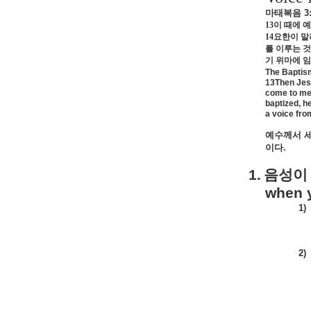
마태복음
3
13
이 때에 
14
요한이 말
를 이루는 
기 위마에 
The Baptis
13Then Jesu
come to me?
baptized, h
a voice fro
예수께서
이다
.
1.
음성이
when y
1)
2)