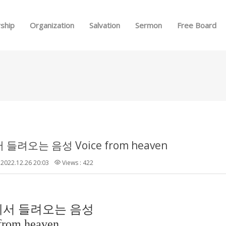
Skip to menu
ship
Organization
Salvation
Sermon
Free Board
들려오는 음성 Voice from heaven
2022.12.26 20:03
Views : 422
서 들려오는 음성
from heaven