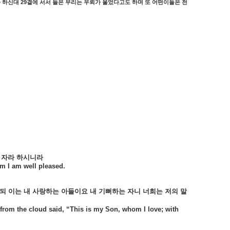
29
라
하신대
곁에
서서
들은
무리는
우뢰가
울었다고도
하며
또
어떤이들은
천
자라
하시니라
m I am well pleased.
되
이는
내
사랑하는
아들이요
내
기뻐하는
자니
너희는
저의
말
 from the cloud said, “This is my Son, whom I love; with