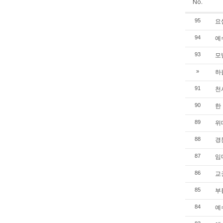
No.
요셉
95
예수
94
모범
93
하늘
»
천사
91
한 
90
위대
89
경문
88
임마
87
교권
86
부활
85
예수
84