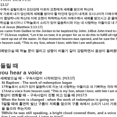
:13-17
예수께서 갈릴리로서 요단강에 이르러 요한에게 세례를 받으려 하신대
려 가로되 내가 당신에게 세례를 받아야 할 터인데 당신이 내게로 오시나이까
15
예수께
것이 합당하니라 하신대 이에 요한이 허락하는지라
16
예수께서 세례를 받으시고 곧 물에
임하심을 보시더니
17
하늘로서 소리가 있어 말씀하시되 이는 내 사랑하는 아들이요 내
m of Jesus (Matthew 3:13-17)
s came from Galilee to the Jordan to be baptized by John. 14But John tried to d
” 15Jesus replied, “Let it be so now; it is proper for us to do this to fulfill a
e went up out of the water. At that moment heaven was opened, and he saw the S
m heaven said, “This is my Son, whom I love; with him I am well pleased.
세례받으실
때
하늘
문이
열리고
성령이
비둘기
같이
강림하면서
음성이
들려왔
들릴
때
ou hear a voice
세례받으실
때
–
구속사업이
시작되었다
. (
마
3:17)
At Baptism - The work of redemption began
17
하늘로서
소리가
있어
말씀하시되
이는
내
사랑하는
아들이요
내
기뻐하는
자라
17And a voice from heaven said, “This is my Son, whom I love; with him I am w
형상이
변화할
때
–
구속사업이
진행
되고
있을
때
(
마
17:5
When the form is changed - when the work of redemption is going on
5
말할
때에
홀연히
빛난
구름이
저희를
덮으며
구름
속에서
소리가
나서
가로
을
들으라
하는지라
5While he was still speaking, a bright cloud covered them, and a voice
him I am well pleased. Listen to him!”