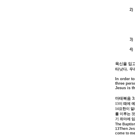
2)
3)
4)
육신을
입
타낫다
.
우
In order t
three pers
Jesus is th
마태복음
3
13
이 때에 
14
요한이 말
를 이루는 
기 위마에 
The Baptis
13Then Jesu
come to me?