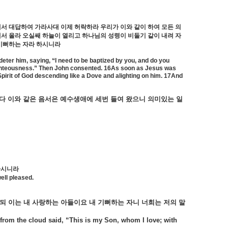
서 대답하여 가라사대 이제 허락하라 우리가 이와 같이 하여 모든 의
서 올라 오실쌔 하늘이 열리고 하나님의 성령이 비둘기 같이 내려 자
 기뻐하는 자라 하시니라
eter him, saying, “I need to be baptized by you, and do you
ll righteousness.” Then John consented. 16As soon as Jesus was
pirit of God descending like a Dove and alighting on him.
17And
다
이와
같은
음서은
예수생애에
세번
들여
왔으니
의미있는
일
하시니라
ell pleased.
되
이는
내
사랑하는
아들이요
내
기뻐하는
자니
너희는
저의
말
 from the cloud said, “This is my Son, whom I love; with