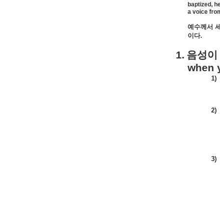
baptized, h
a voice fro
예수께서
이다
.
1.
음성이
when y
1)
2)
3)