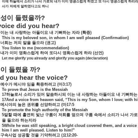
이에
하늘에서
소리가
나서
가로되
내가
이미
영광스럽게
하였고
또
다시
영광스럽게
하리
사가
저에게
말하였다고도
하니
음성이
들렸을까
?
oice did you hear?
이는
내
사랑하는
아들이요
내
기뻐하는
자라
(
확증
)
This is my beloved son, in whom I am well pleased (Confirmation)
너희는
저의
말을
들으라
(
권고
)
You listen to me (recommendation)
내가
이미
영화스럽게
하여
또다시
영화스럽게
하라
(
선언
)
Let me glorify you already and glorify you again (declaration)
성이
들렸을
까
?
d you hear the voice?
예수가
메시야
임을
확증하려고
(
마
3:17)
To prove that Jesus is the Messiah
17
하늘로서
소리가
있어
말씀하시되
이는
내
사랑하는
아들이요
내
기뻐하는
17And a voice from heaven said, “This is my Son, whom I love; with hi
메시야의
높은
권위를
선양하려고
(
마
17:5
To promote the high authority of the Messiah
5
말할
때에
홀연히
빛난
구름이
저희를
덮으며
구름
속에서
소리가
나서
가로
을
들으라
하는지라
5While he was still speaking, a bright cloud covered them, and a voice
him I am well pleased. Listen to him!”
구속사업
성공할
것을
기약하려고
(
요
12:20-