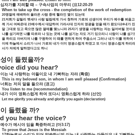
십자가를
지려할
때
–
구속사업의
마무리
(
요
12:20-29
When to take up the cross - the completion of the work of redemption
20
명절에
예배하러
올라온
사람
중에
헬라인
몇이
있는데
21
저희가
갈릴리
벳새다
사람
빌립에게
가서
청하여
가로되
선생이여
우리가
예수를
뵈옵고
23
24
께
가서
여짜온대
예수께서
대답하여
가라사대
인자의
영광을
얻을
때가
왔도다
내가
진
25
알
그대로
있고
죽으면
많은
열매를
맺느니라
자기
생명을
사랑하는
자는
잃어버릴
것이
나를
섬기려면
나를
따르라
나
있는
곳에
나를
섬기는
자도
거기
있으리니
사람이
나를
섬기
을
하리요
아버지여
나를
구원하여
이
때를
면하게
하여
주옵소서
그러나
내가
이를
위하여
이에
하늘에서
소리가
나서
가로되
내가
이미
영광스럽게
하였고
또
다시
영광스럽게
하리
사가
저에게
말하였다고도
하니
음성이
들렸을까
?
oice did you hear?
이는
내
사랑하는
아들이요
내
기뻐하는
자라
(
확증
)
This is my beloved son, in whom I am well pleased (Confirmation)
너희는
저의
말을
들으라
(
권고
)
You listen to me (recommendation)
내가
이미
영화스럽게
하여
또다시
영화스럽게
하라
(
선언
)
Let me glorify you already and glorify you again (declaration)
성이
들렸을
까
?
d you hear the voice?
예수가
메시야
임을
확증하려고
(
마
3:17)
To prove that Jesus is the Messiah
17
하늘로서
소리가
있어
말씀하시되
이는
내
사랑하는
아들이요
내
기뻐하는