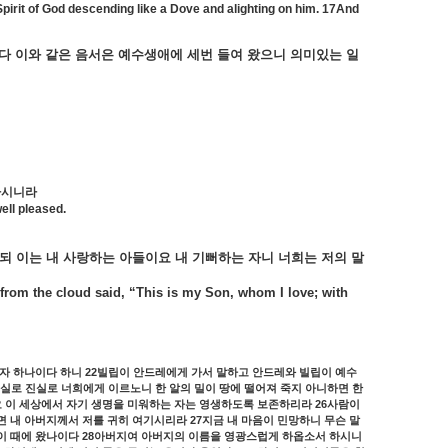
pirit of God descending like a Dove and alighting on him.
17And
다
이와
같은
음서은
예수생애에
세번
들여
왔으니
의미있는
일
하시니라
ell pleased.
되
이는
내
사랑하는
아들이요
내
기뻐하는
자니
너희는
저의
말
 from the cloud said, “This is my Son, whom I love; with
22
자
하나이다
하니
빌립이
안드레에게
가서
말하고
안드레와
빌립이
예수
실로
진실로
너희에게
이르노니
한
알의
밀이
땅에
떨어져
죽지
아니하면
한
26
요
이
세상에서
자기
생명을
미워하는
자는
영생하도록
보존하리라
사람이
27
면
내
아버지께서
저를
귀히
여기시리라
지금
내
마음이
민망하니
무슨
말
28
이
때에
왔나이다
아버지여
아버지의
이름을
영광스럽게
하옵소서
하시니