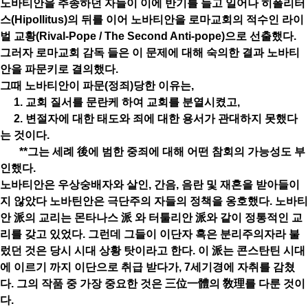
노바티안을 추종하던 자들이 이에 반기를 들고 일어나 히폴리터
스(Hipollitus)의 뒤를 이어 노바티안을 로마교회의 적수인 라이
벌 교황(Rival-Pope / The Second Anti-pope)으로 선출했다.
그러자 로마교회 감독 들은 이 문제에 대해 숙의한 결과 노바티
안을 파문키로 결의했다.
그때 노바티안이 파문(정죄)당한 이유는,
1. 교회 질서를 문란케 하여 교회를 분열시켰고,
2. 변절자에 대한 태도와 죄에 대한 용서가 관대하지 못했다
는 것이다.
**그는 세례 後에 범한 중죄에 대해 어떤 참회의 가능성도 부
인했다.
노바티안은 우상숭배자와 살인, 간음, 음란 및 재혼을 받아들이
지 않았다 노바틴안은 극단주의 자들의 정책을 옹호했다. 노바티
안 派의 교리는 몬타나스 派 와 터툴리안 派와 같이 정통적인 교
리를 갖고 있었다. 그런데 그들이 이단자 혹은 분리주의자라 불
렀던 것은 당시 시대 상황 탓이라고 한다. 이 派는 콘스탄틴 시대
에 이르기 까지 이단으로 취급 받다가, 7세기경에 자취를 감쳤
다. 그의 작품 중 가장 중요한 것은 三位一體의 敎理를 다룬 것이
다.