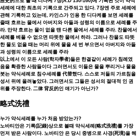
歷史的으로 볼 때 디다케 7장(A.D 130-160)에 기록된 것이 약식
세례에 대한 최초의 기록으로 간주되고 있다. 7장엔 주로 세례에
관해 기록하고 있는데, 카인스가 인용 한 디다케를 보면 세례를
줄때 흐르는 물에서 아버지와 아들과 성령의 이름으로 세례를 주
라. 만약 흐르는 물이 없을 땐 다른 물에서 세례를 주라. 찬물에서
세례를 베풀 수 없으면 따뜻한 물에서 하라. 그러나 찬물도 따뜻
한 물도 없을 때는 머리 위에 물을 세 번 부으면서 아버지와 아들
과 성령의 이름으로 세례를 주라
以上에서 이 모든 사람(학자學者)들은 한결같이 세례가 침례였
음을 확증한 사람들이다 그러면서도 이들은 물을 뿌리거나 물을
붓는 약식세례로 침수세례를 代替했다. 스스로 저들의 가르침을
성서 위에 올려놓았다. 그러면서도 그들은 성서의 절대적 인 권
위를 주장한다. 二律 背反的인 얘기가 아닌가?
略式洗禮
누가 약식세례를 누가 처음 받았는가?
노바티안은 기록(記錄)상으로 볼때 약식세례(略式洗禮)를 가장
먼저 받은 사람이다. 노바티안 은 당시 중병으로 사경(死境)을 헤