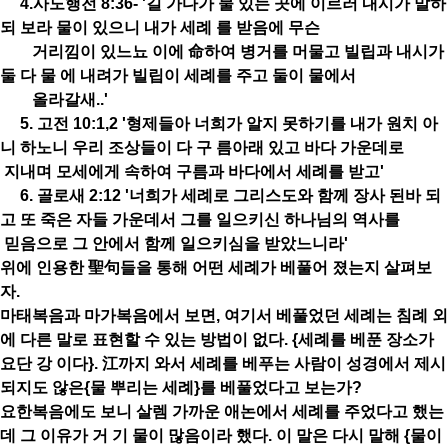
4.사도행전 8:36- '길 가다가 물 있는 곳에 이르러 내시가 말하
되 보라 물이 있으니 내가 세례 를 받음에 무슨
거리낌이 있느뇨 이에 命하여
병거를 머물고 빌립과 내시가
둘 다 물 에 내려가 빌립이 세례를 주고 둘이 물에서
올라갈새..'
5. 고전 10:1,2 '형제들아 너희가 알지 못하기를 내가 원치 아
니 하노니 우리 조상들이 다 구 름아래 있고 바다 가운데로
지내며 모세에게
속하여 구름과 바다에서 세례를 받고'
6. 골로새 2:12 '너희가 세례로 그리스도와 함께 장사 된바 되
고 또 죽은 자들 가운데서 그를 일으키신 하나님의 역사를
믿음으로 그 안에서
함께 일으키심을 받았느니라'
위에 인용한 聖句들을 통해 어떤 세례가 베풀어 졌는지 살펴보
자.
마태복음과 마가복음에서 보면, 여기서 베풀었던 세례는 침례 외
에 다른 말로 표현할 수 있는 방법이 없다. {세례를 베푼 장소가
요단 강 이다}. 江까지 와서 세례를 베푸는 사람이 성경에서 제시
되지도 않은{물 뿌리는 세례}를 베풀었다고 보는가?
요한복음에도 보니 살렘 가까운 애논에서 세례를 주었다고 했는
데 그 이유가 거 기 물이 많음이라 했다. 이 말은 다시 말해 {물이