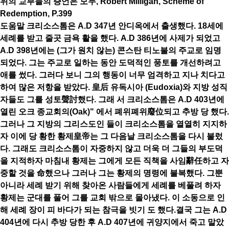
위의 교부들의 증언은 모두, Robert Milligan, Scheme of
Redemption, P.399
도움말 크리소스톰은 A.D 347년 안디옥에서 출생했다. 18세에
세례를 받고 줄곳 금욕 활을 했다. A.D 386년에 사제가 되었고
A.D 398년에는 (그가 원치 않는) 콘스탄 티노불의 주교로 임명
되었다. 그는 주교로 일하는 동안 도덕적인 풍토를 개선하려고
애를 썼다. 그러다 보니 그의 행동이 너무 엄격하고 지나 치다고
하여 많은 저항을 받았다. 皇后 유독시아 (Eudoxia)와 지방 성직
자들도 그를 성토聲討했다. 그래 서 크리소스톰은 A.D 403년에
열린 오크 종교회의(Oak)" 에서 폐위폐위廢位되고 추방 당 했다.
그러나 그 지방의 그리스도인 들이 크리소스톰을 열열히 지지하
자 이에 당 황한 황제皇帝는 그 다음날 크리소스톰을 다시 불렀
다. 그래도 크리소스톰이 자중하지 않고 더욱 더 그들의 부도덕
을 지적하자 마침내 황제는 그에게 모든 직책을 사임辭任하고 자
중할 것을 命했으나 그러나 그는 황제의 명령에 불복했다. 그뿐
아니라 세례 받기 위해 찾아온 사람들에게 세례를 베풀려 하자
황제는 군대를 풀어 그를 교회 밖으로 몰아냈다. 이 소동으로 인
해 세례 장이 피 바다가 되는 참극을 빗기 도 했다.결국 그는 A.D
404년에 다시 추방 당한 후 A.D 407년에 귀양지에서 죽고 말았