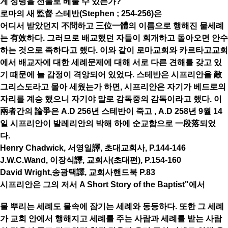
게 성령을 선물로 베풀 수 있는가?
로마의 새 監督 스테반(Stephen ; 254-256)은
어디서 받았던지 不問하고 三位一體의 이름으로 행해진 물세례
는 有效하다. 그러므로 배교했던 자들이 회개하고 돌아오면 안수
하는 것으로 족하다고 했다. 이와 같이 로마교회와 카르타고교회
에서 배교자에 대한 세례문제에 대해 서로 다른 견해를 갖고 있
기 때문에 늘 감정이 격앙되어 있었다. 스테반은 시프리안을 敵
그리스도라고 몰아 세웠는가 하면, 시프리안은 자기가 베드로의
자리를 계승 했으니 자기야 말로 감독중의 감독이라고 했다. 이
兩者간의 論爭은 A.D 256년 스테반이 죽고 , A.D 258년 9월 14
일 시프리안이 발레리안의 박해 하에 순교함으로 一段落되었
다.
Henry Chadwick, 서영일譯, 초대교회사, P.144-146
J.W.C.Wand, 이장식譯, 교회사(초대편), P.154-160
David Wright,송광택譯, 교회사핸드북 P.83
시프리안은 그의 저서 A Short Story of the Baptist"에서
물 뿌리는 세례도 물속에 잠기는 세례와 동등하다. 또한 그 세례
가 교회 안에서 행해지고 세례를 주는 사람과 세례를 받는 사람