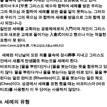
을 물속에 장사葬事 지내는 것이라}고 표현表現 하고 있다.
로마서 6:4 {무릇 그리스도 예수와 합하여 세례를 받은 우리는
그의 죽으심 과 합하여 세례를 받은 줄을 알지 못하느뇨. 그러므
로 우리가 그의 죽으심 과 합하여 세례를 받음으로 그와 함께 장
사 되었나니}
칼빈은 세례를 교회라는 공동체에로의 入門이며 개인이 그리스
도와 새로운 교제로 들어가는 入會式이라고 했으나 이는 적절한
표현이 못 된다.
John Calvin,김문제 譯, 기독교강요,4권,p.488,512
세례란 지난날의 모든 죄를 물속에 장사葬事 지내고 그리스도
안에서 새롭게 탄생誕生 하는것을 세례라 한다.
바프티조는 [물을 뿌린다]거나 [물을 붓는다]는 뜻을 함유하고 있
지 않다. 물을 뿌린다거나 물을 붓는다는 말은 따로 있다. 물을 뿌
린다는 말은 란티조 (Rhantizo)이고, 물을 붓는다는 말은 체오
(Cheo)이다. 성경에서 세례를 표현 했을 때는 바프티스마 (바프
티조)를 사용했지 이 두 단어는 사용하지 않았다.
세례의 유형
II.