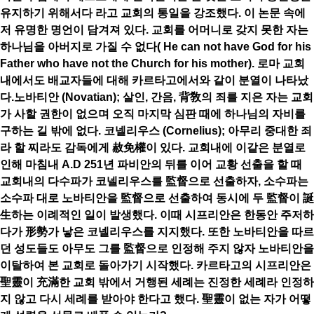
유지하기 위해서다 라고 교회의 통일을 강조했다. 이 논문 속에
저 유명한 명언이 담겨져 있다. 교회를 어머니로 갖지 못한 자는
하나님을 아버지로 가질 수 없다( He can not have God for his
Father who have not the Church for his mother). 로마 교회
내에서도 배교자들에 대해 카르타고에서와 같이 분열이 나타났
다.노바티안 (Novatian); 살인, 간음, 背敎의 죄를 지은 자는 교회
가 사할 권한이 없으며 오직 마지막 심판 때에 하나님의 자비를
구하는 길 밖에 없다. 코넬리우스 (Cornelius); 아무리 중대한 죄
라 할 찌라도 감독에게 赦免權이 있다. 교회내에 이같은 분열로
인해 마침내 A.D 251년 파비안의 뒤를 이어 교황 선출을 할 때
교회내의 다수파가 코넬리우스를 監督으로 선출하자, 소수파는
소수파 대로 노바티안을 監督으로 선출하여 동시에 두 監督이 誕
生하는 이례적인 일이 발생했다. 이때 시프리안은 한동안 주저하
다가 形勢가 낳은 코넬리우스를 지지했다. 또한 노바티안을 따르
던 성도들도 아무도 그를 監督으로 인정해 주지 않자 노바티안을
이탈하여 본 교회로 돌아가기 시작했다. 카르타고의 시프리안은
聖靈이 充滿한 교회 밖에서 거행된 세례는 진정한 세례라 인정하
지 않고 다시 세례를 받아야 한다고 했다. 聖靈이 없는 자가 어떻