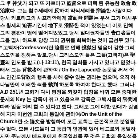
그 후 神父가 되고 또 카르타고 監督으로 피택 된 유능한 敎會 政
治家다. 그는 침수세례에 反하여 약식세례를 辯論한 사람이다.
당시 카르타고의 시프리안에게 當面한 問題는 우선 그가 데시우
스 황제의 迫害기간에 地下로 潛跡한 적이 있었는데 이로 인해
그의 평판이 땅에 떨어져있었고 당시 절대권자들인 告白者들이
그를 멸시 하므로 당장 그의 권위를 회복하는 것이 급선무 였다.
* 고백자(Confessors)란 迫害로 인해 投獄된 믿음이 강한 그리
스도인을 칭하는 말로,당시 그리스도인 들은 그들(고백자)은 聖
靈의 인도를 받고(마 13:11), 천국 열쇠를 가지고 있다고 믿었다.
래서 그는 背敎者에 관하여 / On the Lapsed란 논문을 써서 어
느 인간도背敎의 행위를 사해 줄수 있는 권리는 없으며, 오직 하
나님만이 이러한 죄를 裁判 하도록 하여야 한다고 했다. 그러나
A.D 251년 교회가 다시 평정을 되찾자 입장을 바꿔 모든 중대한
문제의 Key 는 감독이 쥐고 있음으로 감독은 고백자들의 諮問에
따라 일을 처리 할 수 있다고 했다. 그래도 그에 대한 반대가 강열
해 지자 이번엔 교회의 통일에 관하여/On the Unit of the
Church란 소 論文을 발행하여 모든 교회는 근본적으로 분열될
수 없다. 모든 사도들이 그 등급과 영광에 있어 베드로와 동일하
지만 주님께서 베드로에게 천국열쇠를 준 것은 교회의 통일성을