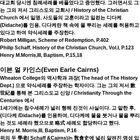
대교회 당시엔 침례세례를 베풀었다고 증언했다. 그러면서도 그
는 그의 저서 그리스도의 교회사 / History of the Christian
Church 에서 일명, 사도들의 교훈이라고 일컫는 디다케
(Didache)를 인용, 디다케란 책 속에 물 뿌리는 세례를 허용하고
있다고 하여 약식세례를 주장한다.
Robert Milligan, Scheme of Redemption, P.402
Philip Schaff, History of the Christian Church, Vol.I, P.123
Henry M.Morris,III, Baptism, P.15,18
이븐 얼 카인스(Even Earle Cairns)
Wheaton College의 역사학과 과장( The head of The History
Dept.) 으로 약식세례를 주장하는 학자이다. 그는 그의 저서 數
世紀를 통해 본 그리스도교 신앙 / Christianity Through the
Centuries 에서
1세기에는 침수세례가 널리 행해 진것이 사실이다. 고 말한 후,
{디다케 /Didache}를 인용하여, 디다케에 물을 붓거나 물을 뿌리
는 것도 세례라 했으므로 略式 세례도 합당하다고 했다.
Henry M. Morris,III, Baptism, P.16
위의 두 學者( Schaff &Cairns)는 敎會史에 널리 알려진 명성 있