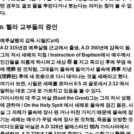
떤 경우도 결코 물을 뿌린다거나 붓는다는 의미는 찾아 볼 수 없
다.
헬라 교부들의 증언
B.
예루살렘의 감독 시릴(Cyril)
A.D 315년경 예루살렘 근교에서 출생, A.D 350년에 감독이 됨.
그의 저서 세례의 지침 / Instruction of Baptism에서 예수께서
인간들을 의롭게 하시려고 세상 罪 를 지고 죽으신 후에 무덤 속
에 埋葬 된 것처럼, 그대들이 물속에 들어가서 물속에 葬事 지낸
(埋葬된) 후에 새 生命으로 다시 태어나는 것을 세례라고 했다.
여기서 보면, 시릴은 세례를 로마서 6:5 과 골로새서 2:12 에서
말하는 대로 그대 로 가르치고 있음을 볼 수 있다.
가이사라의 대 주교 바실 (Basil the Great)그는 그의 저서 성령
에 관하여 / On the Holy Sprit 에서 세례로 물속에 잠긴 몸은, 사
실 그 자체가 물속에 장사 된 거나 마찬 가지기 때문에 물속에 잠
기는 세례는 예수가 무덤 속에 장사 된 것처럼, 죽음을 모방한 것
이다도움말 바실은 A.D 328년 팔레스타인 領內 가이사라에서
출생하여, A.D 379년 1월 1일에 죽었다. 그는 수학교사 敎師 였