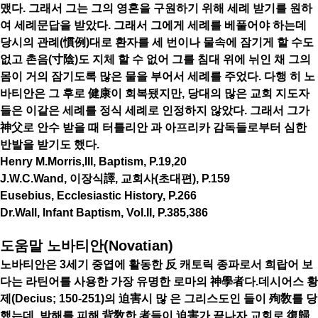
맸다. 그래서 그는 그의 영혼을 구원하기 위해 세례 받기를 원하
여 세례문답을 받았다. 그래서 그에게 세례를 베풀어야 하는데
당시의 관례(慣例)대로 환자를 세 번이나 물속에 잠기게 할 수도
없고 촌음(寸陰)도 지체 할 수 없어 그를 침대 위에 뉘인 채 그의
몸이 거의 잠기도록 많은 물을 부어서 세례를 주었다. 다행 히 노
바티안은 그 후로 健康이 회복됐지만, 당대의 많은 교회 지도자
들은 이같은 세례를 정식 세례로 인정하지 않았다. 그래서 그가
神父로 안수 받을 때 터틀리안 과 아프리카 감독들로부터 심한
반발을 받기도 했다.
Henry M.Morris,III, Baptism, P.19,20
J.W.C.Wand, 이장식譯, 교회사(초대편), P.159
Eusebius, Ecclesiastic History, P.266
Dr.Wall, Infant Baptism, Vol.II, P.385,386
도움말 노바티안(Novatian)
노바티안은 3세기 중엽에 활동한 反 캐토릭 종파로서 희랍어 보
다는 라틴어를 사용한 가장 유명한 로마의 神學者다.데시어스 황
제(Decius; 150-251)의 迫害시 많 은 그리스도인 들이 殉敎를 당
했는데, 박해를 피해 背敎한 者들이 迫害가 끝나자 교회로 復歸