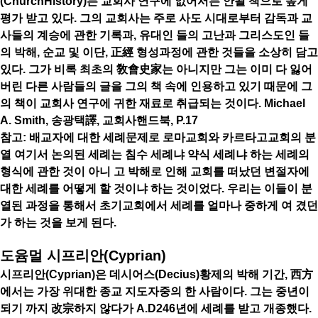
(ChurchHistory)는 교회사 연구에 없어서는 안될 책으로 높게
평가 받고 있다. 그의 교회사는 주로 사도 시대로부터 감독과 교
사들의 계승에 관한 기록과, 유대인 들의 고난과 그리스도인 들
의 박해, 순교 및 이단, 正經 형성과정에 관한 것들을 소상히 담고
있다. 그가 비록 최초의 敎會史家는 아니지만 그는 이미 다 잃어
버린 다른 사람들의 글을 그의 책 속에 인용하고 있기 때문에 그
의 책이 교회사 연구에 귀한 재료로 취급되는 것이다. Michael
A. Smith, 송광택譯, 교회사핸드북, P.17
참고: 배교자에 대한 세례문제로 로마교회와 카르타고교회의 분
열 여기서 논의된 세례는 침수 세례냐 약식 세례냐 하는 세례의
형식에 관한 것이 아니 고 박해로 인해 교회를 떠났던 변절자에
대한 세례를 어떻게 할 것이냐 하는 것이었다. 우리는 이들이 분
열된 과정을 통해서 초기교회에서 세례를 얼마나 중하게 여 겼던
가 하는 것을 보게 된다.
도윰멀 시프리안(Cyprian)
시프리안(Cyprian)은 데시어스(Decius)황제의 박해 기간, 西方
에서는 가장 위대한 종교 지도자중의 한 사람이다. 그는 중년이
되기 까지 改宗하지 않다가 A.D246년에 세례를 받고 개종했다.