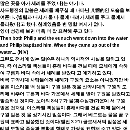
많은 곳을 아가 세례를 주었 다}는 얘기다.
사도행전의 말씀은 세례를 베푸실 때 나타난 具體的인 모습을 보
여준다. {빌립과 내시가 둘 다 물에 내려가 세례를 주고 물에서
올라왔다}고 했다. 침례였음을 변 명할 여지가 없다.
영어 성경에 보면 더욱 더 잘 표현해 주고 있다
Then both Philip and the eunuch went down into the water
and Philip baptized him, When they came up out of the
water.... (NIV)
고린도 전서에 있는 말씀은 하나의 역사적인 사실을 말하고 있
다. 즉 이스라엘 백성들이 홍해 바다를 건널 때에 모세에게 속하
여 구름과 바다 속에서 세례를 받았다 고 얘기하고 있다.
비록 구약시대 사람들에겐 세례가 구원의 요소는 아니었지만 바
울은 이스라엘 백 성들이 구원 받은 것을 신약시대의 구원의 도
리에 비추어 구름과 바다 가운데서 세례를 받아 구원을 받았다고
말씀하신 것이다. 노아의 8식구가 물(홍수심판)가운데 서 구원
받은 것처럼, 이스라엘 백성들이 홍해바다를 건널 때에 물에서
구원 받은 것 을 상기시킨 말씀이다. 그래서 베드로는 물을 곧 구
원의 표라고 말씀했던 것이다(벧전 3:21).골로새서의 말씀은 세
례의 모형을 죽음과 부활의 형태로 가장잘 표현해 주고 있다. 어