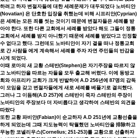
하려고 하자 변절자들에 대한 세례문제가 대두되었다 노바티안
(Novatian) 은 단호한 입장을 취했는데 비해 시프리안(Cyprian)
은 세례는 모든 죄를 씻는 것이기 때문에 변절자들은 세례를 받
아야 한다. 또한 다른 교회에서 세례를 받았다 해도 그들이 정통
교회에서 세례를 받지 아니했기 때문에 세례를 받았다고 인정할
수 없다고 했다. 그런데도 노바티안이 자기 곁을 떠나 정통교회
로 간 사람들 에게 계속해서 세례를 주자 자연 주민들의 반감을
사게 되었다.
이때 로마의 새 교황 스테반(Stephen)은 자기주장을 따르지 않
고 노바티안을 따르는 자들을 모두 출교해 버렸다. 이에 동방교
회와 아프리카 교회가 크게 반발하여 A.D 256년에 87명의 감독
이 모임을 갖고 변절자들에게 새로 세례를 베풀기로 결의했다.
그러나 그 이듬해(A.D 257)에 스테반이 죽자 스테반의 주장이
노바티안의 주장보다 더 자비롭다고 생각하여 스테반의 의견을
따랐다
또한 교황 파비안(Fabian)이 순교하자 A.D 251년에 교황선출을
하게 되었는데 그때 지도능력이 탁월했던 노바티안을 排除하고
무능한 코넬리우스(Cornelius; 251-253)를 교황으로 선출하자