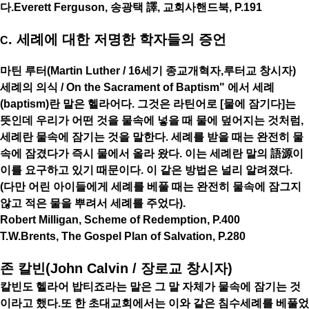
다.Everett Ferguson, 송광택 譯, 교회사핸드북, P.191
. 세례에 대한 저명한 학자들의 증언
C
마틴 루터(Martin Luther / 16세기 종교개혁자,루터교 창시자)
세례의 의식 / On the Sacrament of Baptism" 에서 세례
(baptism)란 말은 헬라어다. 그것은 라틴어로 [물에 잠기다]는
뜻인데 우리가 어떤 것을 물속에 넣을 때 물에 덮어지는 것처럼,
세례란 물속에 잠기는 것을 말한다. 세례를 받을 때는 완전히 물
속에 잠겼다가 즉시 물에서 올라 왔다. 이는 세례란 말의 語源이
이를 요구하고 있기 때문이다. 이 같은 방법은 널리 알려졌다.
(다만 어린 아이들에게 세례를 베풀 때는 완전히 물속에 잠그지
않고 적은 물을 뿌려서 세례를 주었다).
Robert Milligan, Scheme of Redemption, P.400
T.W.Brents, The Gospel Plan of Salvation, P.280
존 칼빈(John Calvin / 장로교 창시자)
칼빈도 헬라어 밥티죠라는 말은 그 말 자체가 물속에 잠기는 것
이라고 했다.또 한 초대교회에서는 이와 같은 침수세례를 베풀었