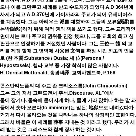
으나 이를 그만두고 세례를 받고 수도자가 되었다.A.D 364년에
사제가 되고 A.D 370년에 가이사라의 주교가 되어 유세비어스
를 계승했다. 그는 아리우스 派를 대항하여 그들의 오류(誤謬)를
논박(論駁)하기 위해 여러 권의 책을 쓰기도 했다. 그는 교리적인
면에서는 로마 주교의 권위를 인정 했으나, 그를 교회의 최고 심
판관으로 인정하기를 거절했던 사람이다. 그는 三位一 體 의 교
리를 제정 할때 그 영역에 사용된 文句를 확정 시킨 최초의 인물
로 (한 本質:Substance / Ousia; 세 位(Persons /
Hypostaseis), 헬라 교부 중 가장 학식이 많은 사람이다.
H. Dermat McDonald, 송광택譯, 교회사핸드북, P.166
콘스탄티노플의 대 주교 존 크리소스톰(John Chrysostom)
그는 그의 저서 고린도전서 주석,Discourse, XL"에서
물에 잠기다. 물속에 묻어지게 하다, 물에 가라 앉히다 하는 말 과
물에서 솟아 오른다(to immerge)는 말은; 地獄으로 내려갔다가
거기서 다시 올라오는 것을 나타내는 하나의 상징적인 표현이다.
그래서 바울은 이 세례를 葬事 지내는 것 이라고 했다. 우리가 세
례 받는 것은 그리스도와 함께 장사 하는 것이다.