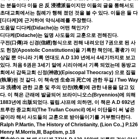
는 분들이다 이들 은 反 浸禮派들이지만 이들의 글을 통해서도
초대교회에서는 침례가 행해 졌던 것을 볼 수 있다. 이들은 둘 다
[디다케]에 근거하여 약식세례를 주장했다.
도움말 디다케(Didache)는 어떤 책인가?
디다케(Didache)는 일명 사도들의 교훈으로 전해진다.
구전(口傳)과 신경(信經)형식으로 전해 내려오던 7권으로 된 사
도 헌장(Apostolic Constitutions)을 기록한 책인데, 著者가 미
상일 뿐 아니라 기록 연대도 A.D 130 년에서 4세기까지로 보고
있다. 처음 6권은 3세기 말에 시리아에서 기록 되었는데 동방교
회에서 감독교회 신정(神政)(Episcopal Theocracy) 으로 집필
(執筆)된 것 같다. 이 책속엔 生命과 死亡에 관한 두길 / Two Way
과 洗禮에 관한 교훈 및 주의 만찬(晩餐)에 관한 내용을 담고 있
다. 이 책은 근래에 발굴되어 브라이니오스(Bryennios)에 의해
1883년에 出版되었다. 필립.샤프에 의하면, 이 책은 A.D 692년
트루란 종교회의(The Trullan Council) 에서 이단들이 써 넣은
글이라 해서 사도들의 교훈으로 받아들이기를 거부했다한다.
Ralph P.Martin, The History of Christianity, (Lion Co.,) P.126
Henry M.Morris,III, Baptism, p.18