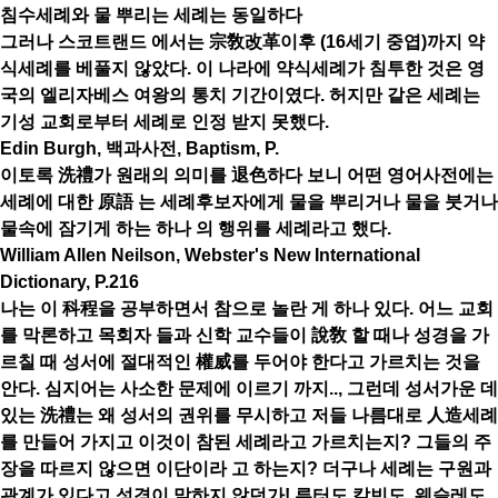
침수세례와 물 뿌리는 세례는 동일하다
그러나 스코트랜드 에서는 宗敎改革이후 (16세기 중엽)까지 약
식세례를 베풀지 않았다. 이 나라에 약식세례가 침투한 것은 영
국의 엘리자베스 여왕의 통치 기간이였다. 허지만 같은 세례는
기성 교회로부터 세례로 인정 받지 못했다.
Edin Burgh, 백과사전, Baptism, P.
이토록 洗禮가 원래의 의미를 退色하다 보니 어떤 영어사전에는
세례에 대한 原語 는 세례후보자에게 물을 뿌리거나 물을 붓거나
물속에 잠기게 하는 하나 의 행위를 세례라고 했다.
William Allen Neilson, Webster's New International
Dictionary, P.216
나는 이 科程을 공부하면서 참으로 놀란 게 하나 있다. 어느 교회
를 막론하고 목회자 들과 신학 교수들이 說敎 할 때나 성경을 가
르칠 때 성서에 절대적인 權威를 두어야 한다고 가르치는 것을
안다. 심지어는 사소한 문제에 이르기 까지.., 그런데 성서가운 데
있는 洗禮는 왜 성서의 권위를 무시하고 저들 나름대로 人造세례
를 만들어 가지고 이것이 참된 세례라고 가르치는지? 그들의 주
장을 따르지 않으면 이단이라 고 하는지? 더구나 세례는 구원과
관계가 있다고 성경이 말하지 않던가! 루터도 칼빈도, 웨슬레도