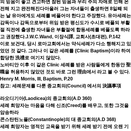
의 믿음이 좋고 견고하면 참된 믿음과 우리 주의 자애로 인해 온
전해 지고 완전해진다아울러 그는 자녀들이 출생하면 8일째 되
는 날 유아에게도 세례를 베풀어야 한다고 주장했다. 유아세례는
감독이나 감독으로부터 위임 받은 평신도가 수시로 베풀되 부활
절 직전에 출생한 자녀들은 부활절에 합동세례를 베풀도록 하라
고 권장했다.J.W.C.Wand, 이장식譯, 교회사(초대편), P.142
이로 보건대, 당시 로마교회에서는 약식세례가 다소 행해지고 있
었던 것 같다. 그러나 이 같은 세례를 {Clinic Baptism}이라 하여
합당한 洗禮로 여기지 않았다.
노바티안 이후 이 같은 Clinic 세례를 받은 사람들에게 한동안 聖
職을 허용하지 않았던 것도 바로 그런 理由에서 라고 볼 수 있다.
Henry M. Morris, III, Baptism, P.20
참고: 세례문제를 다룬 종교회의(Council) 에서의 決議事項
라오디기아(Laodicea)의 종교회의(A.D 360)
세례 희망자는 마음을 다해 신조(Creed)를 배우고, 또한 그것을
암송하라
콘스탄틴노플(Constantinople)의 대 종교회의(A.D 368)
세례 희망자는 영적인 교육을 받기 위해 세례 받기 전에 오랜 기