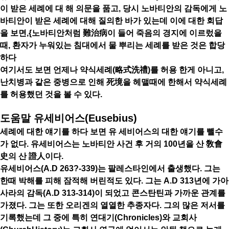
이 받은 세례에 대 해 의문을 품고, 당시 노바티안의 감독에게 노
바티안이 받은 세례에 대해 질의한 바가 있는데 이에 대한 회답
을 보면,{노바티안처럼 難治病이 들어 죽음의 경지에 이르렀을
때, 환자가 누워있는 침대에서 물 뿌리는 세례를 받은 것은 합당
하다
여기서도 보면 언제나 약식세례(略式洗禮)를 허용 한게 아니고,
난치병과 같은 중병으로 인해 死境을 헤맬때에 한해서 약식세례
를 허용했던 것을 볼 수 있다.
도움말 유세비어스(Eusebius)
세례에 대한 얘기를 하다 보면 유 세비어스의 대한 얘기를 뺄수
가 없다. 유세비어스는 노바티안 사건 후 거의 100년을 산 敎會
史의 산 證人이다.
유세비어스(A.D 263?-339)는 팔레스타인에서 출생했다. 그는
한때 박해를 피해 잠적해 버린적도 있다. 그는 A.D 313년에 가아
사라의 감독(A.D 313-314)이 되었고 콘스탄틴과 가까운 관계를
가졌다. 그는 또한 오리겐의 열열한 추종자다. 그의 많은 저서를
기록했는데 그 중에 특히 연대기(Chronicles)와 교회사