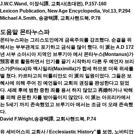
J.W.C.Wand, 이장식譯, 교회사(초대편), P.157-160
Lexicon Publication, New Age Encyclopedia, Vol.13, P.294
Michael A.Smith, 송광택譯, 교회사핸드북, P.78
도움말 몬타누스파
몬타누스파는 그리스도인에게 금욕주의를 강조했다. 순결을 위
해서는 부부관계도 포기하고 금식을 많이 했다. 이 派는 A.D 172
년 서부 소아시아 지역인 브루기아 에서 몬타누스(Montanus)가
預言者로 활동하면서 인기를 끌기 시작하자 다른 두 예언자 브리
스가(Prisca)와 맥시밀라(Maximilla)가 합세 하므로 더욱 위세를
떨 쳤다. 카르타고의 터툴리안도 이 派의 일원이었다. 그들은 보
혜사에 의해 주어 진 예언들이 교회의 권징을 완성한다고 믿었
다. 세례 후에 범한 중한 죄를 용서 하지 않았고 再婚하거나 박해
를 피해 은둔한 자를 받아들이지 않았다. 이 派는 아프리카에서
는 5세기 까지 존속했었고 브루기아 에서는 조금 더 오래 존속했
다.
David F.Wright,송광택譯, 교회사핸드북, P.74
유 세비어스의 교회사 / Ecclesiastic History"를 보면, 노바티안