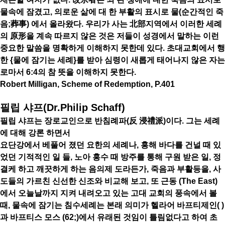
물속에 잠겼고, 의로운 삶에 대 한 부활의 표시로 물(순간적인 죽
음;葬事) 에서 올라왔다. 우리가 사는 北部지역에서 이러한 세례
의 原形을 계속 따르지 않은 것은 저들이 성경에서 말하는 이런
중요한 말씀을 명확하게 이해하지 못한데 있다. 초대교회에서 행
한 {물에 잠기는 세례}를 받아 심령이 새롭게 태어나지 않은 자는
로마서 6:4의 참 뜻을 이해하지 못한다.
Robert Milligan, Scheme of Redemption, P.401
필립 샤프(Dr.Philip Schaff)
필립 샤프는 장로교인으로 반침례파(反 浸禮派)이다. 그는 세례
에 대해 강론 하면서
요단강에서 베풀어 졌던 요한의 세례나, 홍해 바다를 건널 때 있
었던 기적적인 일 들, 노아 홍수 때 방주를 통해 구원 받은 일, 정
결케 하고 깨끗하게 하는 음의제 도라든가, 죽음과 부활등을, 사
도들의 가르친 신선한 신조와 비교해 보고, 또 근동 (The East)
에서 오늘날까지 지켜 내려오고 있는 고대 교회의 풍속에서 볼
때, 물속에 잠기는 침수세례는 본래 의미가 헬라어 바프티제인( )
과 바프티스 모스 (62;)에서 유래된 것임이 틀림없다고 하여 초