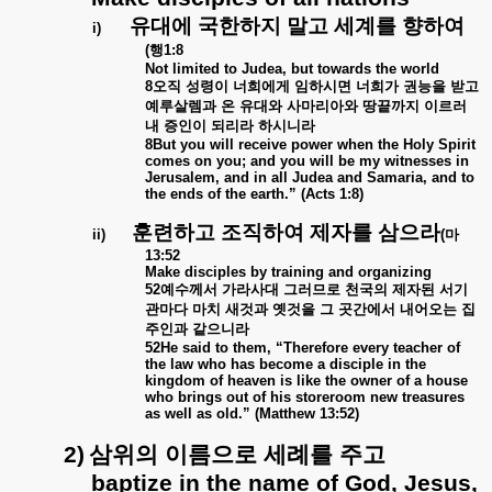
유대에
국한하지
말고
세계를
향하여
i)
(
행
1:8
Not limited to Judea, but towards the world
8
오직
성령이
너희에게
임하시면
너희가
권능을
받고
예루살렘과
온
유대와
사마리아와
땅끝까지
이르러
내
증인이
되리라
하시니라
8But you will receive power when the Holy Spirit
comes on you; and you will be my witnesses in
Jerusalem, and in all Judea and Samaria, and to
the ends of the earth.” (Acts 1:8)
훈련하고
조직하여
제자를
삼으라
ii)
(
마
13:52
Make disciples by training and organizing
52
예수께서
가라사대
그러므로
천국의
제자된
서기
관마다
마치
새것과
옛것을
그
곳간에서
내어오는
집
주인과
같으니라
52He said to them, “Therefore every teacher of
the law who has become a disciple in the
kingdom of heaven is like the owner of a house
who brings out of his storeroom new treasures
as well as old.” (Matthew 13:52)
2)
삼위의
이름으로
세례를
주고
baptize in the name of God, Jesus,