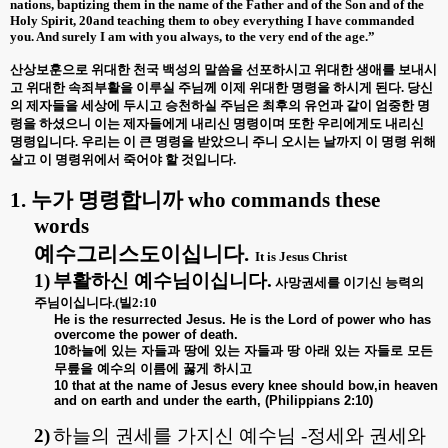
nations, baptizing them in the name of the Father and of the Son and of the
Holy Spirit, 20and teaching them to obey everything I have commanded
you. And surely I am with you always, to the very end of the age.”
산상보훈으로 위대한 천국 백성의 말씀을 선포하시고 위대한 생애를 보내시
고 위대한 속죄부활을 이루실 주님께 이제 위대한 명령을 하시게 된다
.
당신
의 제자들을 세상에 두시고 승천하실 주님은 최후의 유언과 같이 엄중한 명
령을 하셨으니 이는 제자들에게 내리신 명령이며 또한 우리에게도 내리신
명령입니다
.
우리는 이 큰 명령을 받았으니 주니 오시는 날까지 이 명령 위해
살고 이 명령위에서 죽어야 할 것입니다
.
1.
누가 명령합니까
who commands these
words
예수그리스도이십니다
.
It is Jesus Christ
1)
부활하신 예수님이십니다
.
사망권세를 이기신 능력의
주님이십니다
.(
빌
2:10
He is the resurrected Jesus. He is the Lord of power who has
overcome the power of death.
10
하늘에
있는
자들과
땅에
있는
자들과
땅
아래
있는
자들로
모든
무릎을
예수의
이름에
꿇게
하시고
10 that at the name of Jesus every knee should bow,in heaven
and on earth and under the earth, (Philippians 2:10)
2)
하늘의 권세를 가지신 예수님
-
정세와 권세와