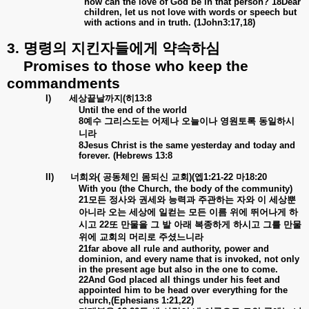
how can the love of God be in that person? 18Dear
children, let us not love with words or speech but
with actions and in truth. (1John3:17,18)
3.
명령의
지킨자들에게
약속하심
Promises to those who keep the
commandments
I)
세상끝날까지
(
히
13:8
Until the end of the world
8
예수
그리스도는
어제나
오늘이나
영원토록
동일하시
니라
8Jesus Christ is the same yesterday and today and
forever. (Hebrews 13:8
II)
너희와
(
공동체인
몸되신
교회
)(
엡
1:21-22
마
18:20
With you (the Church, the body of the community)
21
모든
정사와
권세와
능력과
주관하는
자와
이
세상뿐
아니라
오는
세상에
일컫는
모든
이름
위에
뛰어나게
하
시고
22
또
만물을
그
발
아래
복종하게
하시고
그를
만물
위에
교회의
머리로
주셨느니라
21far above all rule and authority, power and
dominion, and every name that is invoked, not only
in the present age but also in the one to come.
22And God placed all things under his feet and
appointed him to be head over everything for the
church,(Ephesians 1:21,22)