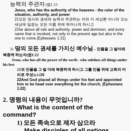
능력의 주관자
(
엡
1:21
Jesus, who has the authority of the heavens - the ruler of the
situation, authority, and power
21
모든
정사와
권세와
능력과
주관하는
자와
이
세상뿐
아니라
오는
세상에
일컫는
모든
이름
위에
뛰어나게
하시고
21far above all rule and authority, power and dominion, and every
name that is invoked, not only in the present age but also in the
one to come.(Ephesians 1:21)
땅의 모든 권세를 가지신 예수님
3)
–
만물을 그 발아래
복종케 하는자
(
엡
1:22
Jesus, who has all the power of the earth - who subdues all things under
his feet
22
또 만물을 그 발 아래 복종하게 하시고 그를 만물 위에 교회의 머
리로 주셨느니라
22And God placed all things under his feet and appointed
him to be head over everything for the church, (Ephesians
1:22)
2.
명령의 내용이 무엇입니까
?
What is the content of the
command?
1)
모든 족속으로 제자 삼으라
Make disciples of all nations