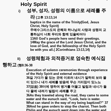
Holy Spirit
성부
,
성자
,
성령의
이름으로
세례를
주
i)
라
(
고후
13:13,14
baptize in the name of the Trinity(God, Jesus
Christ, Holy Spirit)
주예수그리스도의
은혜와
하나님의
사랑과
성령의
교
통하심이
너희
무리와
함께
있을찌어다
13All God’s people here send their greetings.
14May the grace of the Lord Jesus Christ, and the
love of God, and the fellowship of the Holy Spirit
be with you all.( 2Corinthians 13:13,14)
성령체험과
외적증거로
엄숙한
예식집
II)
행하고
(
행
8:36-38
Execution of solemn ceremonies through experience
of the Holy Spirit and external evidence
36
길
가다가
물
있는
곳에
이르러
내시가
말하되
보라
물
이
있으니
내가
세례를
받음에
무슨
거리낌이
있느뇨
37(
없음
) 38
이에
명하여
병거를
머물고
빌립과
내시가
둘
다
물에
내려가
빌립이
세례를
주고
36As they traveled along the road, they came to some
water and the eunuch said, “Look, here is water.
What can stand in the way of my being baptized?” 37
38And he gave orders to stop the chariot. Then both
Philip and the eunuch went down into the water and