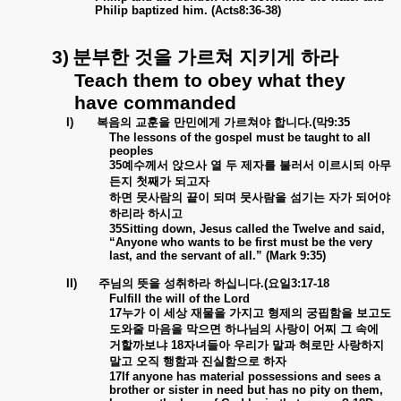
Philip baptized him. (Acts8:36-38)
3)
분부한
것을
가르쳐
지키게
하라
Teach them to obey what they
have commanded
I)
복음의
교훈을
만민에게
가르쳐야
합니다
.(
막
9:35
The lessons of the gospel must be taught to all
peoples
35
예수께서
앉으사
열
두
제자를
불러서
이르시되
아무
든지
첫째가
되고자
하면
뭇사람의
끝이
되며
뭇사람을
섬기는
자가
되어야
하리라
하시고
35Sitting down, Jesus called the Twelve and said,
“Anyone who wants to be first must be the very
last, and the servant of all.” (Mark 9:35)
II)
주님의
뜻을
성취하라
하십니다
.(
요일
3:17-18
Fulfill the will of the Lord
17
누가
이
세상
재물을
가지고
형제의
궁핍함을
보고도
도와줄
마음을
막으면
하나님의
사랑이
어찌
그
속에
거할까보냐
18
자녀들아
우리가
말과
혀로만
사랑하지
말고
오직
행함과
진실함으로
하자
17If anyone has material possessions and sees a
brother or sister in need but has no pity on them,