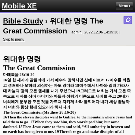
Mobile XE
Menu
Bible Study
› 위대한 명령 The
Great Commission
admin | 2022.12.06 14:39:38 |
Skip to menu
위대한 명령
The Great Commission
마태복음
28:16-20
16
열 한 제자가 갈릴리에 가서 예수의 명하시던 산에 이르러
17
예수를 뵈옵
고 경배하나 오히려 의심하는 자도 있더라
18
예수께서 나아와 일러 가라사
대 하늘과 땅의 모든 권세를 내게 주셨으니
19
그러므로 너희는 가서 모든 족
속으로 제자를 삼아 아버지와 아들과 성령의 이름으로 세례를 주고
20
내가
너희에게 분부한 모든 것을 가르쳐 지키게 하라 볼찌어다 내가 세상 끝날까
지 너희와 항상 함께 있으리라 하시니라
The Great Commission(Matthew 28:16-20)
16Then the eleven disciples went to Galilee, to the mountain where Jesus had
told them to go. 17When they saw him, they worshiped him; but some
doubted. 18Then Jesus came to them and said, “All authority in heaven and
on earth has been given to me. 19Therefore go and make disciples of all