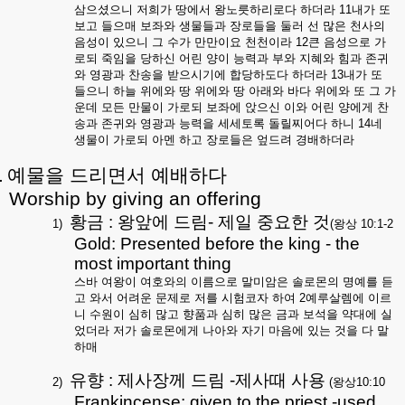
삼으셨으니 저희가 땅에서 왕노릇하리로다 하더라
11
내가 또
보고 들으매 보좌와 생물들과 장로들을 둘러 선 많은 천사의
음성이 있으니 그 수가 만만이요 천천이라
12
큰 음성으로 가
로되 죽임을 당하신 어린 양이 능력과 부와 지혜와 힘과 존귀
와 영광과 찬송을 받으시기에 합당하도다 하더라
13
내가 또
들으니 하늘 위에와 땅 위에와 땅 아래와 바다 위에와 또 그 가
운데 모든 만물이 가로되 보좌에 앉으신 이와 어린 양에게 찬
송과 존귀와 영광과 능력을 세세토록 돌릴찌어다 하니
14
네
생물이 가로되 아멘 하고 장로들은 엎드려 경배하더라
.
예물을 드리면서 예배하다
Worship by giving an offering
황금
:
왕앞에 드림
-
제일 중요한 것
1)
(
왕상
10:1-2
Gold: Presented before the king - the
most important thing
스바 여왕이 여호와의 이름으로 말미암은 솔로몬의 명예를 듣
고 와서 어려운 문제로 저를 시험코자 하여
2
예루살렘에 이르
니 수원이 심히 많고 향품과 심히 많은 금과 보석을 약대에 실
었더라 저가 솔로몬에게 나아와 자기 마음에 있는 것을 다 말
하매
유향
:
제사장께 드림
-
제사때 사용
2)
(
왕상
10:10
Frankincense: given to the priest -used