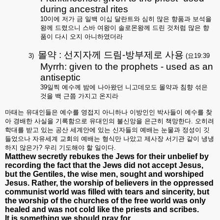
during ancestral rites
10
이에 저가 금 일백 이십 달란트와 심히 많은 향품과 보석을
왕께 드렸으니 스바 여왕이 솔로몬왕께 드린 것처럼 많은 향
품이 다시 오지 아니하였더라
몰약
:
선지자께 드림
-
방부제로 사용
3)
(
요
19:39
Myrrh: given to the prophets - used as an
antiseptic
39
일찍 예수께 밤에 나아왔던 니고데모도 몰약과 침향 섞은
것을 백 근쯤 가지고 온지라
마태는 유대인들은 예수를 영접지 아니하나 이방인인 박사들이 예수를 찾
아 경배한 사실을 기록함으로 유대인의 불신앙을 은근히 책망한다
.
오히려
학대를 받고 있는 공산 세계안에 있는 신자들의 예배는 눈물과 정성이 깃
들었으나 자유세계 교회의 예배는 형식만 나았고 제사장 서기관 같이 냉냉
하지 않은가
?
우리 기도해야 할 일이다
.
Matthew secretly rebukes the Jews for their unbelief by
recording the fact that the Jews did not accept Jesus,
but the Gentiles, the wise men, sought and worshiped
Jesus. Rather, the worship of believers in the oppressed
communist world was filled with tears and sincerity, but
the worship of the churches of the free world was only
healed and was not cold like the priests and scribes.
It is something we should pray for.