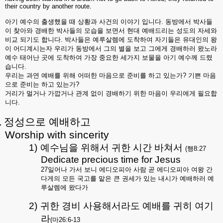
their country by another route.
아기 예수의 출생했을 때 상황과 사건의 이야기 입니다
.
동방에서 박사들
이 찾아와 경배한 박사들의 모습을 보면서 현대 예배드리는 성도의 자세와
비교 되기도 합니다
.
박사들은 예루살렘에 도착하여 자기들은 유대인의 왕
이 어디계시는자 우리가 동방에서 그의 별을 보고 그에게 경배하러 왔노라
예수 태어난 곳에 도착하여 가장 중요한 세가지 보물을 아기 예수께 드렸
습니다
.
우리는 과연 예배를 위해 어떠한 마음으로 준비를 하고 있는가
?
기쁜 마음
으로 준비는 하고 있는가
?
거리가 멀거나 가깝거나 관계 없이 경배하기 위한 마음이 우리에게 필요합
니다
.
.
정성으로 예배하고
Worship with sincerity
1)
예수님을 위해서 귀한 시간 바쳐서
(
행
8:27
Dedicate precious time for Jesus
27
일어나 가서 보니 에디오피아 사람 곧 에디오피아 여왕 간
다게의 모든 국고를 맡은 큰 권세가 있는 내시가 예배하러 예
루살렘에 왔다가
2)
귀한 경비 사용해서라도 예배를 귀히 여기
라
(
마
26:6-13