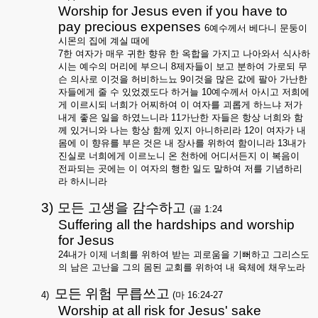
Worship for Jesus even if you have to
pay precious expenses
6
예수께서 베다니 문둥이
시몬의 집에 계실 때에
7
한 여자가 매우 귀한 향유 한 옥합을 가지고 나아와서 식사하
시는 예수의 머리에 부으니
8
제자들이 보고 분하여 가로되 무
슨 의사로 이것을 허비하느뇨
9
이것을 많은 값에 팔아 가난한
자들에게 줄 수 있었겠도다 하거늘
10
예수께서 아시고 저희에
게 이르시되 너희가 어찌하여 이 여자를 괴롭게 하느냐 저가
내게 좋은 일을 하였느니라
11
가난한 자들은 항상 너희와 함
께 있거니와 나는 항상 함께 있지 아니하리라
12
이 여자가 내
몸에 이 향유를 부은 것은 내 장사를 위하여 함이니라
13
내가
진실로 너희에게 이르노니 온 천하에 어디서든지 이 복음이
전파되는 곳에는 이 여자의 행한 일도 말하여 저를 기념하리
라 하시니라
3)
모든 고생을 감수하고
(
골
1:24
Suffering all the hardships and worship
for Jesus
24
내가 이제 너희를 위하여 받는 괴로움을 기뻐하고 그리스도
의 남은 고난을 그의 몸된 교회를 위하여 내 육체에 채우노라
모든 위험 무릅쓰고
4)
(
마
16:24-27
Worship at all risk for Jesus' sake