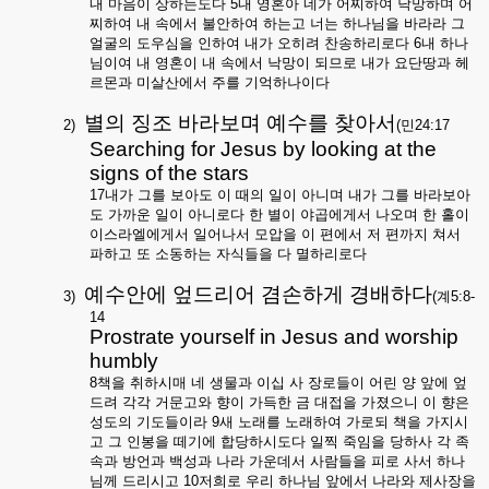
내 마음이 상하는도다
5
내 영혼아 네가 어찌하여 낙망하며 어
찌하여 내 속에서 불안하여 하는고 너는 하나님을 바라라 그
얼굴의 도우심을 인하여 내가 오히려 찬송하리로다
6
내 하나
님이여 내 영혼이 내 속에서 낙망이 되므로 내가 요단땅과 헤
르몬과 미살산에서 주를 기억하나이다
별의 징조 바라보며 예수를 찾아서
2)
(
민
24:17
Searching for Jesus by looking at the
signs of the stars
17
내가 그를 보아도 이 때의 일이 아니며 내가 그를 바라보아
도 가까운 일이 아니로다 한 별이 야곱에게서 나오며 한 홀이
이스라엘에게서 일어나서 모압을 이 편에서 저 편까지 쳐서
파하고 또 소동하는 자식들을 다 멸하리로다
예수안에 엎드리어 겸손하게 경배하다
3)
(
계
5:8-
14
Prostrate yourself in Jesus and worship
humbly
8
책을 취하시매 네 생물과 이십 사 장로들이 어린 양 앞에 엎
드려 각각 거문고와 향이 가득한 금 대접을 가졌으니 이 향은
성도의 기도들이라
9
새 노래를 노래하여 가로되 책을 가지시
고 그 인봉을 떼기에 합당하시도다 일찍 죽임을 당하사 각 족
속과 방언과 백성과 나라 가운데서 사람들을 피로 사서 하나
님께 드리시고
10
저희로 우리 하나님 앞에서 나라와 제사장을