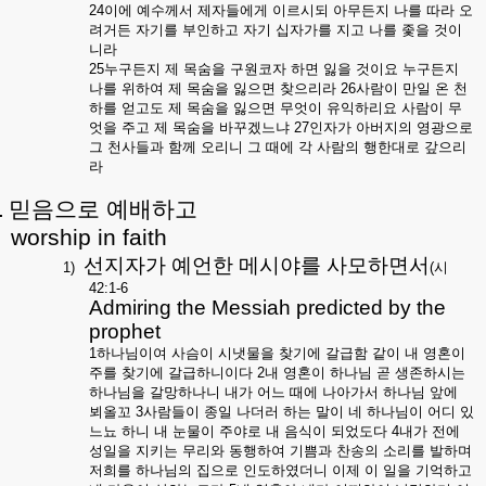
24
이에 예수께서 제자들에게 이르시되 아무든지 나를 따라 오
려거든 자기를 부인하고 자기 십자가를 지고 나를 좇을 것이
니라
25
누구든지 제 목숨을 구원코자 하면 잃을 것이요 누구든지
나를 위하여 제 목숨을 잃으면 찾으리라
26
사람이 만일 온 천
하를 얻고도 제 목숨을 잃으면 무엇이 유익하리요 사람이 무
엇을 주고 제 목숨을 바꾸겠느냐
27
인자가 아버지의 영광으로
그 천사들과 함께 오리니 그 때에 각 사람의 행한대로 갚으리
라
.
믿음으로 예배하고
worship in faith
선지자가 예언한 메시야를 사모하면서
1)
(
시
42:1-6
Admiring the Messiah predicted by the
prophet
1
하나님이여 사슴이 시냇물을 찾기에 갈급함 같이 내 영혼이
주를 찾기에 갈급하니이다
2
내 영혼이 하나님 곧 생존하시는
하나님을 갈망하나니 내가 어느 때에 나아가서 하나님 앞에
뵈올꼬
3
사람들이 종일 나더러 하는 말이 네 하나님이 어디 있
느뇨 하니 내 눈물이 주야로 내 음식이 되었도다
4
내가 전에
성일을 지키는 무리와 동행하여 기쁨과 찬송의 소리를 발하며
저희를 하나님의 집으로 인도하였더니 이제 이 일을 기억하고