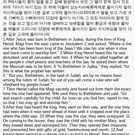
라
9
박사들이 왕의 말을 듣고 갈쌔 동방에서 보던 그 별이 문득 앞서 인도
하여 가다가 아기 있는 곳 위에 머물러 섰는지라헤롯에게로 돌아가지 말라
지시하심을 받아 다른 길로 고국에 돌아가니라
10
저희가 별을 보고 가장 크
게 기뻐하고 기뻐하더라
11
집에 들어가 아기와 그 모친 마리아의 함께 있
는 것을 보고 엎드려 아기께 경배하고 보배합을 열어 황금과 유향과 몰약
을 예물로 드리니라
.12
꿈에 헤롯에게로 돌아가지 말라 지시하심을 받아 다
른 길로 고국에 돌아가니라
1 After Jesus was born in Bethlehem in Judea, during the time of King
Herod, Magi from the east came to Jerusalem 2 and asked, “Where is the
one who has been born king of the Jews? We saw his star when it rose
and have come to worship him.” 3 When King Herod heard this he was
disturbed, and all Jerusalem with him. 4 When he had called together all
the people’s chief priests and teachers of the law, he asked them where
the Messiah was to be born. 5 “In Bethlehem in Judea,” they replied, “for
this is what the prophet has written:
6 “
‘
But you, Bethlehem, in the land of Judah, are by no means least
among the rulers of Judah; for out of you will come a ruler who will
shepherd my people Israel.’”
7 Then Herod called the Magi secretly and found out from them the exact
time the star had appeared. 8He sent them to Bethlehem and said, “Go
and search carefully for the child. As soon as you find him, report to me,
so that I too may go and worship him.”
9 After they had heard the king, they went on their way, and the star they
had seen when it rose went ahead of them until it stopped over the place
where the child was. 10 When they saw the star, they were overjoyed. 11
On coming to the house, they saw the child with his mother Mary, and
they bowed down and worshiped him. Then they opened their treasures
and presented him with gifts of gold, frankincense and myrrh. 12 And
having been warned in a dream not to go back to Herod, they returned to