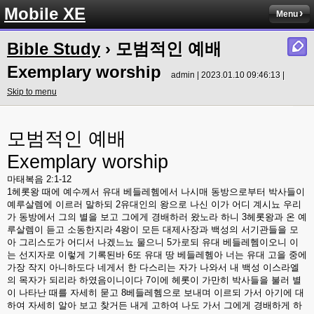
Mobile XE
Menu
Bible Study
› 모범적인 예배
Exemplary worship
admin | 2023.01.10 09:46:13 |
Skip to menu
모범적인 예배
Exemplary worship
마태복음
2:1-12
1
헤롯왕 때에 예수께서 유대 베들레헴에서 나시매 동방으로부터 박사들이
예루살렘에 이르러 말하되
2
유대인의 왕으로 나신 이가 어디 계시뇨 우리
가 동방에서 그의 별을 보고 그에게 경배하러 왔노라 하니
3
헤롯왕과 온 예
루살렘이 듣고 소동한지라
4
왕이 모든 대제사장과 백성의 서기관들을 모
아 그리스도가 어디서 나겠느뇨 물으니
5
가로되 유대 베들레헴이오니 이
는 선지자로 이렇게 기록된바
6
또 유대 땅 베들레헴아 너는 유대 고을 중에
가장 작지 아니하도다 네게서 한 다스리는 자가 나와서 내 백성 이스라엘
의 목자가 되리라 하였음이니이다
7
이에 헤롯이 가만히 박사들을 불러 별
이 나타난 때를 자세히 묻고
8
베들레헴으로 보내며 이르되 가서 아기에 대
하여 자세히 알아 보고 찾거든 내게 고하여 나도 가서 그에게 경배하게 하