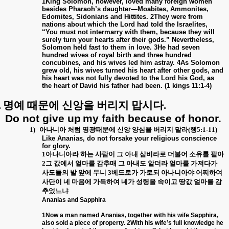
1King Solomon, however, loved many foreign women
besides Pharaoh’s daughter—Moabites, Ammonites,
Edomites, Sidonians and Hittites. 2They were from
nations about which the Lord had told the Israelites,
“You must not intermarry with them, because they will
surely turn your hearts after their gods.” Nevertheless,
Solomon held fast to them in love. 3He had seven
hundred wives of royal birth and three hundred
concubines, and his wives led him astray. 4As Solomon
grew old, his wives turned his heart after other gods, and
his heart was not fully devoted to the Lord his God, as
the heart of David his father had been. (1 kings 11:1-4)
.
명예 때문에 신앙을 버리지 맙시다
.
Do not give up
my faith because of honor.
1)
아나니아 처럼 영광때문에 신앙 양심을 버리지 말라
(
행
5:1-11)
Like Ananias, do not forsake your religious conscience
for glory.
1
아나니아라 하는 사람이 그 아내 삽비라로 더불어 소유를 팔아
2
그 값에서 얼마를 감추매 그 아내도 알더라 얼마를 가져다가
사도들의 발 앞에 두니
3
베드로가 가로되 아나니아야 어찌하여
사단이 네 마음에 가득하여 네가 성령을 속이고 땅값 얼마를 감
추었느냐
Ananias and Sapphira
1Now a man named Ananias, together with his wife Sapphira,
also sold a piece of property. 2With his wife’s full knowledge he