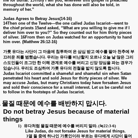
me for burial. 13Truly I tell you, wherever this gospel is preached
throughout the world, what she has done will also be told, in
memory of her.”
Judas Agrees to Betray Jesus(14-16)
14Then one of the Twelve—the one called Judas Iscariot—went to
the chief priests 15and asked, “What are you willing to give me if I
deliver him over to you?” So they counted out for him thirty pieces
of silver. 16From then on Judas watched for an opportunity to hand
him over. (Matthew 26:12-16)
가룟 유다는 사단이 그 마음에 침투하여 은 삼십 받고 예수를 팔아 천추에 부
끄러운 죄를 범했습니다
.
우리는 유다를 비난할지 모르나 오늘 날 많은 그리
스도인들이 조그만 한 이해 관계로 예수를 버리고 신앙 양심을 파는 경우가
있습니다
.
우리도 조심하여 가룟 유다의 전철을 밟지 않도록 합시다
.
Judas Iscariot committed a shameful and shameful sin when Satan
penetrated his heart and sold Jesus for thirty pieces of silver. We
may accuse Judas, but many Christians today have forsaken Jesus
and sold their conscience for a small interest. Let us be careful not
to follow in the footsteps of Judas Iscariot.
.
물질 때문에 예수를 배반하지 맙시다
.
Do not betray Jesus because of material
things
1)
유다처럼 물질 때문에 예수를 버리지 말라
. (
눅
22:3-6)
Like Judas, do not forsake Jesus for material things.
3
열 둘 중에 하나인 가룟인이라 부르는 유다에게 사단이 들어