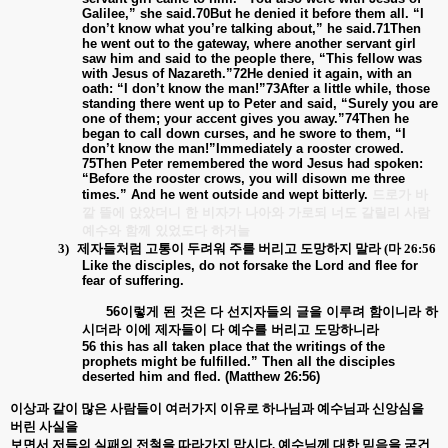
Galilee,” she said.70But he denied it before them all. “I
don’t know what you’re talking about,” he said.71Then
he went out to the gateway, where another servant girl
saw him and said to the people there, “This fellow was
with Jesus of Nazareth.”72He denied it again, with an
oath: “I don’t know the man!”73After a little while, those
standing there went up to Peter and said, “Surely you are
one of them; your accent gives you away.”74Then he
began to call down curses, and he swore to them, “I
don’t know the man!”Immediately a rooster crowed.
75Then Peter remembered the word Jesus had spoken:
“Before the rooster crows, you will disown me three
times.” And he went outside and wept bitterly.
드로가
바
깥
뜰에
앉았더니
한
비자가
나아와
가로되
너도
갈릴리
사람
예수와
함께
있었도다
하거늘
3)
제자들처럼 고통이 두려워 주를 버리고 도망하지 말라
(
마
26:56
Like the disciples, do not forsake the Lord and flee for
fear of suffering.
56
이렇게
된
것은
다
선지자들의
글을
이루려
함이니라
하
시더라
이에
제자들이
다
예수를
버리고
도망하니라
56 this has all taken place that the writings of the
prophets might be fulfilled.” Then all the disciples
deserted him and fled. (Matthew 26:56)
이상과 같이 많은 사람들이 여러가지 이유로 하나님과 예수님과 신앙심을
버린 사실을
보면서 저들의 실패의 전철을 따라가지 맙시다
.
예수님께 대한 믿음을 굳건