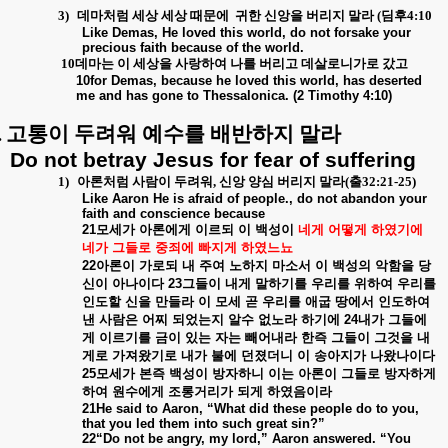
3)
데마처럼 세상 세상 때문에
귀한 신앙을 버리지 말라
(
딤후
4:10
Like Demas, He loved this world, do not forsake your
precious faith because of the world.
10
데마는 이 세상을 사랑하여 나를 버리고 데살로니가로 갔고
10for Demas, because he loved this world, has deserted
me and has gone to Thessalonica. (2 Timothy 4:10)
.
고통이 두려워 예수를 배반하지 말라
Do not betray Jesus for fear of suffering
1)
아론처럼 사람이 두려워
,
신앙 양심 버리지 말라
(
출
32:21-25)
Like Aaron He is afraid of people., do not abandon your
faith and conscience because
21
모세가
아론에게
이르되
이
백성이
네게
어떻게
하였기에
네가
그들로
중죄에
빠지게
하였느뇨
22
아론이
가로되
내
주여
노하지
마소서
이
백성의
악함을
당
신이
아나이다
23
그들이
내게
말하기를
우리를
위하여
우리를
인도할
신을
만들라
이
모세
곧
우리를
애굽
땅에서
인도하여
낸
사람은
어찌
되었는지
알수
없노라
하기에
24
내가
그들에
게
이르기를
금이
있는
자는
빼어내라
한즉
그들이
그것을
내
게로
가져왔기로
내가
불에
던졌더니
이
송아지가
나왔나이다
25
모세가
본즉
백성이
방자하니
이는
아론이
그들로
방자하게
하여
원수에게
조롱거리가
되게
하였음이라
21He said to Aaron, “What did these people do to you,
that you led them into such great sin?”
22“Do not be angry, my lord,” Aaron answered. “You