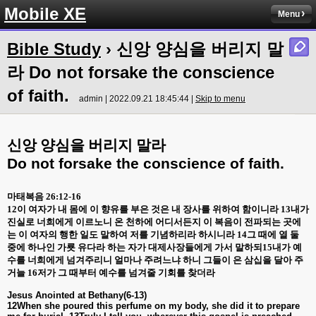
Mobile XE
Menu
Bible Study
› 신앙 양심을 버리지 말
라 Do not forsake the conscience
of faith.
admin | 2022.09.21 18:45:44 |
Skip to menu
신앙 양심을 버리지 말라
Do not forsake the conscience of faith.
마태복음
26:12-16
12
이 여자가 내 몸에 이 향유를 부은 것은 내 장사를 위하여 함이니라
13
내가
진실로 너희에게 이르노니 온 천하에 어디서든지 이 복음이 전파되는 곳에
는 이 여자의 행한 일도 말하여 저를 기념하리라 하시니라
14
그 때에 열 둘
중에 하나인 가룟 유다라 하는 자가 대제사장들에게 가서 말하되
15
내가 예
수를 너희에게 넘겨주리니 얼마나 주려느냐 하니 그들이 은 삼십을 달아 주
거늘
16
저가 그 때부터 예수를 넘겨줄 기회를 찾더라
Jesus Anointed at Bethany(6-13)
12When she poured this perfume on my body, she did it to prepare