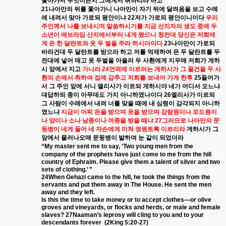
쫓아가서
무엇이든지
그에게서
취하리라
하고
21
나아만의
뒤를
쫓아가니
나아만이
자기
뒤에
달려옴을
보고
수레
에
내려서
맞아
가로되
평안이냐
22
저가
가로되
평안이니이다
우리
주인께서
나를
보내시며
말씀하시기를
지금
선지자의
생도
중에
두
소년이
에브라임
산지에서부터
내게
왔으니
청컨대
당신은
저희에
게
은
한
달란트와
옷
두
벌을
주라
하시더이다
23
나아만이
가로되
바라건대
두
달란트를
받으라
하고
저를
억제하여
은
두
달란트를
두
전대에
넣어
매고
옷
두벌을
아울러
두
사환에게
지우매
저희가
게하
시
앞에서
지고
가니라
24
언덕에
이르러는
게하시가
그
물건을
두
사
환의
손에서
취하여
집에
감추고
저희를
보내어
가게
한후
25
들어가
서
그
주인
앞에
서니
엘리사가
이르되
게하시야
네가
어디서
오느냐
대답하되
종이
아무데도
가지
아니하였나이다
26
엘리사가
이르되
그
사람이
수레에서
내려
너를
맞을
때에
내
심령이
감각되지
아니하
였느냐
지금이
어찌
은을
받으며
옷을
받으며
감람원이나
포도원이
나
양이나
소나
남종이나
여종을
받을
때냐
27
그러므로
나아만의
문
둥병이
네게
들어
네
자손에게
미쳐
영원토록
이르리라
게하시가
그
앞에서
물러나오매
문둥병이
발하여
눈
같이
되었더라
“
My master sent me to say, ‘Two young men from the
company of the prophets have just come to me from the hill
country of Ephraim. Please give them a talent of silver and two
sets of clothing.’ ”
24When Gehazi came to the hill, he took the things from the
servants and put them away in The House. He sent the men
away and they left.
Is this the time to take money or to accept clothes—or olive
groves and vineyards, or flocks and herds, or male and female
slaves? 27Naaman’s leprosy will cling to you and to your
descendants forever
(2King 5:20-27)