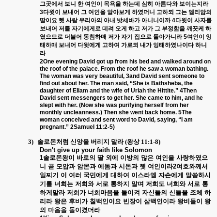
그곳에서
보니
한
여인이
목욕을
하는데
심히
아름다와
보이는지라
3
다윗이
보내어
그
여인을
알아보게
하였더니
고하되
그는
엘리암의
딸이요
헷
사람
우리아의
아내
밧세바가
아니니이까
4
다윗이
사자를
보내어
저를
자기에게로
데려
오게
하고
저가
그
부정함을
깨끗케
하
였으므로
더불어
동침하매
저가
자기
집으로
돌아가니라
5
여인이
잉
태하매
보내어
다윗에게
고하여
가로되
내가
잉태하였나이다
하니
라
2One evening David got up from his bed and walked around on
the roof of the palace. From the roof he saw a woman bathing.
The woman was very beautiful, 3and David sent someone to
find out about her. The man said, “She is Bathsheba, the
daughter of Eliam and the wife of Uriah the Hittite.” 4Then
David sent messengers to get her. She came to him, and he
slept with her. (Now she was purifying herself from her
monthly uncleanness.) Then she went back home. 5The
woman conceived and sent word to David, saying, “I am
pregnant.” 2Samuel 11:2-5)
3)
솔로몬처럼 신앙을 버리지 말라
(
왕상
11:1-8)
Don't give up your faith like Solomon
1
솔로몬왕이
바로의
딸
외에
이방의
많은
여인을
사랑하였으
니
곧
모압과
암몬과
에돔과
시돈과
헷
여인이라
2
여호와께서
일찌기
이
여러
국민에게
대하여
이스라엘
자손에게
말씀하시
기를
너희는
저희와
서로
통하지
말며
저희도
너희와
서로
통
하게말라
저희가
너희마음을
돌이켜
자신들의
신들을
조체
하
리라
왕은
후비가
칠백인이요
빈장이
삼백인이라
왕비들이
왕
의
마음을
돌이켰더라