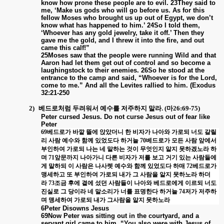
know how prone these people are to evil. 23They said to
me, ‘Make us gods who will go before us. As for this
fellow Moses who brought us up out of Egypt, we don’t
know what has happened to him.’ 24So I told them,
‘Whoever has any gold jewelry, take it off.’ Then they
gave me the gold, and I threw it into the fire, and out
came this calf!”
25Moses saw that the people were running Wild and that
Aaron had let them get out of control and so become a
laughingstock to their enemies. 26So he stood at the
entrance to the camp and said, “Whoever is for the Lord,
come to me.” And all the Levites rallied to him. (Exodus
32:21-250
2)
베드로처럼 두려워서 예수를 저주하지 말라
. (
마
26:69-75)
Peter cursed Jesus. Do not curse Jesus out of fear like
Peter
69
베드로가 바깥 뜰에 앉았더니 한 비자가 나아와 가로되 너도 갈릴
리 사람 예수와 함께 있었도다 하거늘
70
베드로가 모든 사람 앞에서
부인하여 가로되 나는 네 말하는 것이 무엇인지 알지 못하겠노라 하
며
71
앞문까지 나아가니 다른 비자가 저를 보고 거기 있는 사람들에
게 말하되 이 사람은 나사렛 예수와 함께 있었도다 하매
72
베드로가
맹세하고 또 부인하여 가로되 내가 그 사람을 알지 못하노라 하더
라
73
조금 후에 곁에 섰던 사람들이 나아와 베드로에게 이르되 너도
진실로 그 당이라 네 말소리가 너를 표명한다 하거늘
74
저가 저주하
며 맹세하여 가로되 내가 그사람을 알지 못하노라
6Peter Disowns Jesus
69Now Peter was sitting out in the courtyard, and a
servant girl came to him. “You also were with Jesus of