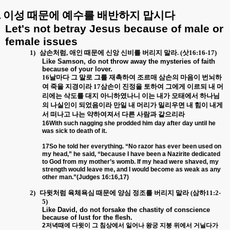
.
이성 때문에 예수를 배반하지 맙시다
Let's not betray Jesus because of male or
female issues
1)
삼손처럼
,
애인 때문에 신앙 신비를 버리지 말라
. (
삿
16:16-17)
Like Samson, do not throw away the mysteries of faith
because of your lover.
16
날마다 그 말로 그를 재촉하여 조르매 삼손의 마음이 번뇌하
여 죽을 지경이라
17
삼손이 진정을 토하여 그에게 이르되 내 머
리에는 삭도를 대지 아니하였나니 이는 내가 모태에서 하나님
의 나실인이 되었음이라 만일 내 머리가 밀리우면 내 힘이 내게
서 떠나고 나는 약하여져서 다른 사람과 같으리라
16With such nagging she prodded him day after day until he
was sick to death of it.
17So he told her everything. “No razor has ever been used on
my head,” he said, “because I have been a Nazirite dedicated
to God from my mother’s womb. If my head were shaved, my
strength would leave me, and I would become as weak as any
other man.”(Judges 16:16,17)
2)
다윗처럼 육체욕심 때문에 양심 정조를 버리지 말라
(
삼하
11:2-
5)
Like David, do not forsake the chastity of conscience
because of lust for the flesh.
2
저녁때에
다윗이
그
침상에서
일어나
왕궁
지붕
위에서
거닐다가