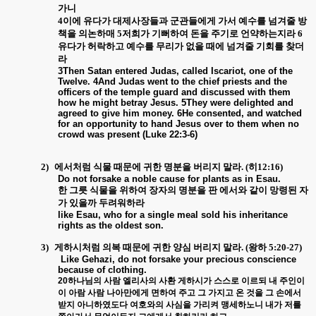
가니
4
이에 유다가 대제사장들과 군관들에게 가서 예수를 넘겨줄 방
책을 의논하매
5
저희가 기뻐하여 돈을 주기로 언약하는지라
6
유다가 허락하고 예수를 무리가 없을 때에 넘겨줄 기회를 찾더
라
3Then Satan entered Judas, called Iscariot, one of the
Twelve. 4And Judas went to the chief priests and the
officers of the temple guard and discussed with them
how he might betray Jesus. 5They were delighted and
agreed to give him money. 6He consented, and watched
for an opportunity to hand Jesus over to them when no
crowd was present (Luke 22:3-6)
2)
에서처럼 식물 때문에 귀한 명분을 버리지 말라
. (
히
12:16)
Do not forsake a noble cause for plants as in Esau.
한 그릇 식물을 위하여 장자의 명분을 판 에서와 같이 망령된 자
가 있을까 두려워하라
like Esau, who for a single meal sold his inheritance
rights as the oldest son.
3)
게하시처럼 의복 때문에 귀한 양심 버리지 말라
. (
왕하
5:20-27)
Like Gehazi, do not forsake your precious conscience
because of clothing.
20
하나님의
사람
엘리사의
사환
게하시가
스스로
이르되
내
주인이
이
아람
사람
나아만에게
면하여
주고
그
가지고
온
것을
그
손에서
받지
아니하였도다
여호와의
사심을
가리켜
맹세하노니
내가
저를