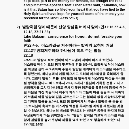
kept back part of the money for himself, but brought the rest
and put it at the apostles’ feet.3Then Peter said, “Ananias, how
is it that Satan has so filled your heart that you have lied to the
Holy Spirit and have kept for yourself some of the money you
received for the land? Acts 5:1-3)
2)
발람처럼 명예 때문에 신앙 양심을 버리지 말라
(
민
31:16 22:4-6,
12.18, 22:21-38)
Like Balaam, conscience for honor. do not forsake your
faith
민
22:4-6,
이스라엘을
저주하라는
발락의
요청에
거절
22:12
두번째저주하라
하나님이
복으
주는
말씀
22:18
22:21-38
.
발람의
꾀로
인하여
이스라엘이
죄악에
빠지게
하였다
,
이스라엘
백성이
모압
평지
맞은편에
진을
쳤는데
모압왕
발락이
이스라
엘
백성을
심히
두려워하여
주술사
발람을
데려다가
이스라엘을
저주하도
,
록
청했는데
하나님께서
이를
막으시고
오히려
이스라엘을
축복하게
합
.
니다
그런데
발람이
꾀를
내어
모압
왕
발락에게
이스라엘
백성을
무너뜨
.
2:14,15
“
릴
방책을
줍니다
베드로후서
에서
음심이
가득한
눈을
가지고
범죄하기를
그치지
아니하고
굳세지
못한
영혼들을
유혹하며
탐욕에
연단
된
마음을
가진
자들이니
저주의
자식이라
그들이
바른
길을
떠나
미혹되
어
브올의
아들
발람의
길을
따르는도다
그는
불의의
삯을
사랑하다가”라
,
고
기록된
말씀을
보아서
모압
왕
발락에게서
주술사
발람은
큰
돈을
받
,
고
하나님이
축복하는
이스라엘
백성을
무너뜨릴
계략을
세웠다는
것을
.
알
수
있습니다
하나님의
백성을
무너뜨리는
비책은
음행에
빠지게
하고
. “
우상숭배하게
하는
것이었습니다
발람이
발락을
가르쳐
이스라엘
자손
앞에
걸림돌을
놓아
우상의
제물을
먹게
하였고
또
행음하게
하였느니
(
2:14
)
라”
계
하