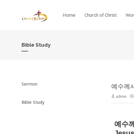
Home
Church of Christ
Wor
Bible Study
Sermon
예수께서 
admin
Bible Study
예수
Jesus