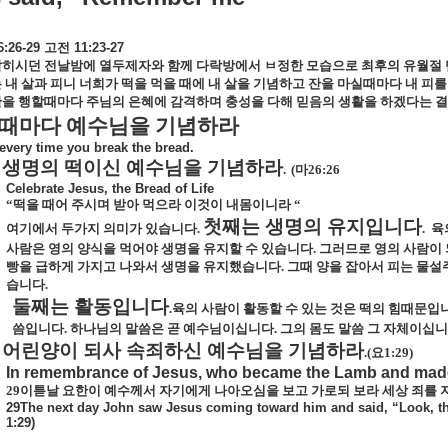
6:26-29
고전
11:23-27
히시던 전날밤에 열두제자와 함께 다락방에서 ㅂ정한 모습으로 최후의 유월절 
 내 살과 피니 너희가 떡을 먹을 때에 내 살을 기념하고 잔을 마실때마다 내 
을 행할때마다 주님의 은혜에 감격하며 충성을 다해 믿음의 생활을 하겠다는 
뗄때마다 예수님을 기념하라
every time you break the bread.
생명의 떡이신 예수님을 기념하라
.
(
마
26:26
Celebrate Jesus, the Bread of Life
“
떡을 때어 주시며 받아 먹으라 이것이 내몸이니라
“
첫째는 생명의 유지입니다
여기에서 두가지 의미가 있습니다
.
.
육
사람은 영의 양식을 먹어야 생명을 유지할 수 있습니다
.
그러므로 영의 사람이
빵을 급하게 가지고 나와서 생명을 유지했습니다
.
그때 양을 잡아서 피는 물설
습니다
.
둘째는 활동입니다
.
육의 사람이 활동할 수 있는 것은 떡의 힘때문입
씀입니다
.
하나님의 말씀은 곧 예수님이십니다
.
그의 몸도 말씀 그 자체이십
어린양이 되사 속죄하신 예수님을 기념하라
.(
요
1:29)
In remembrance of Jesus, who became the Lamb and mad
29
이튿날 요한이 예수께서 자기에게 나아오심을 보고 가로되 보라 세상 죄를 
29The next day John saw Jesus coming toward him and said, “Look, th
1:29)