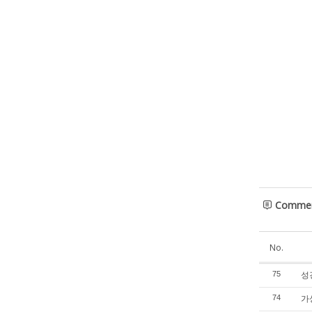
Comme
No.
성경
75
가
74