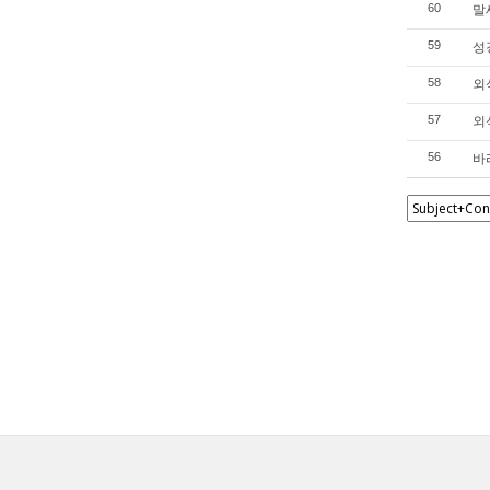
말세
60
성경
59
외식
58
외식
57
바리
56