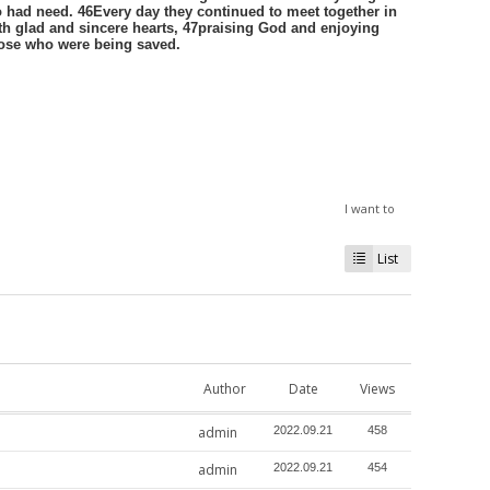
had need. 46Every day they continued to meet together in
th glad and sincere hearts, 47praising God and enjoying
those who were being saved.
I want to
List
Author
Date
Views
admin
2022.09.21
458
admin
2022.09.21
454