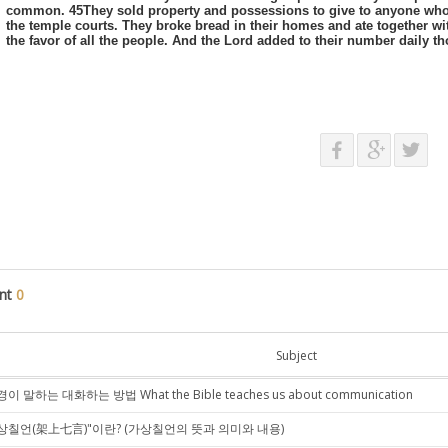
common. 45They sold property and possessions to give to anyone who 
the temple courts. They broke bread in their homes and ate together wi
the favor of all the people. And the Lord added to their number daily 
nt
0
Subject
이 말하는 대화하는 방법 What the Bible teaches us about communication
상칠언(架上七言)"이란? (가상칠언의 뜻과 의미와 내용)