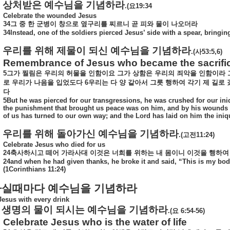
상처받은
예수님을
기념하라
.(
요
19:34
Celebrate the wounded Jesus
34
그
중
한
군병이
창으로
옆구리를
찌르니
곧
피와
물이
나오더라
34Instead, one of the soldiers pierced Jesus’ side with a spear, bringi
우리를
위해
제물이
되신
예수님을
기념하라
.(
사
53:5,6)
Remembrance of Jesus who became the sacrific
5
그가
찔림은
우리의
허물을
인함이요
그가
상함은
우리의
죄악을
인함이라
로
우리가
나음을
입었도다
6
우리는
다
양
같아서
그릇
행하여
각기
제
길로
다
5But he was pierced for our transgressions, he was crushed for our iniq
the punishment that brought us peace was on him, and by his wounds we
of us has turned to our own way; and the Lord has laid on him the iniquit
우리를
위해
돌아가신
예수님을
기념하라
.(
고전
11:24)
Celebrate Jesus who died for us
24
축사하시고
떼어
가라사대
이것은
너희를
위하는
내
몸이니
이것을
행하여
24and when he had given thanks, he broke it and said, “This is my bod
(1Corinthians 11:24)
마실때마다
예수님을
기념하라
Jesus with every drink
생명의
물이
되시는
예수님을
기념하라
.(
요
6:54-56)
Celebrate Jesus who is the water of life