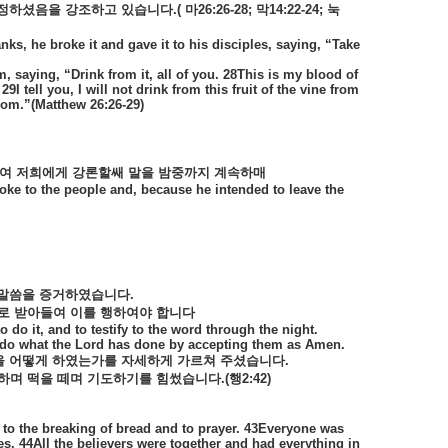
정하셨음을
강조하고
있습니다
.(
마
26:26-28;
막
14:22-24;
눅
s, he broke it and gave it to his disciples, saying, “Take
 saying, “Drink from it, all of you. 28This is my blood of
I tell you, I will not drink from this fruit of the vine from
dom.”(Matthew 26:26-29)
여
저희에게
강론할쌔
말을
밤중까지
계속하매
poke to the people and, because he intended to leave the
말씀을
증거하였습니다
.
로
받아들여
이를
행하여야
합니다
o do it, and to testify to the word through the night.
t do what the Lord has done by accepting them as Amen.
을
어떻게
하였는가를
자세하게
가르쳐
주셨습니다
.
하며
떡을
떼며
기도하기를
힘썼습니다
.(
행
2:42)
 to the breaking of bread and to prayer. 43Everyone was
s. 44All the believers were together and had everything in