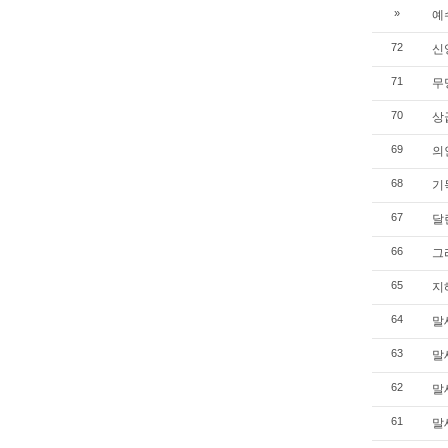
예수
»
신앙
72
무명
71
상급
70
의인
69
기독
68
달란
67
그리
66
지혜
65
말세
64
말세
63
말세
62
말세
61