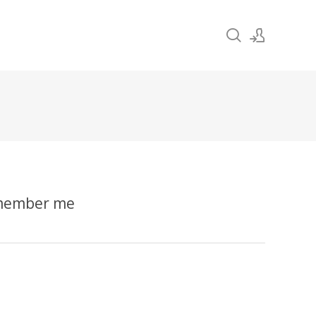
Sign In
Sign Up
ember me