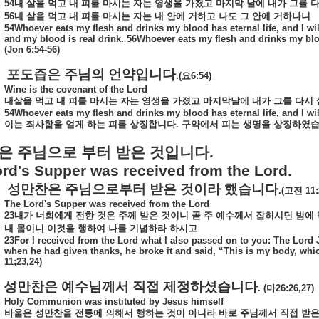
54
내
살을
먹고
내
피를
마시는
자는
영생을
가졌고
마지막
날에
내가
그를
56
내
살을
먹고
내
피를
마시는
자는
내
안에
거하고
나도
그
안에
거하나니
54Whoever eats my flesh and drinks my blood has eternal life, and I will
and my blood is real drink. 56Whoever eats my flesh and drinks my bl
(Jon 6:54-56)
포도즙은
주님의
언약입니다
.(
요
6:54)
Wine is the covenant of the Lord
내살을
먹고
내
피를
마시는
자는
영생을
가졌고
마지막날에
내가
그를
다시
54Whoever eats my flesh and drinks my blood has eternal life, and I will
이는
죄사함을
얻게
하는
피를
상징합니다
.
구약에서
피는
생명을
상징하였
은
주님으로
부터
받은
것입니다
.
rd's Supper was received from the Lord.
성만찬은
주님으로부터
받은
것이라
했습니다
.(
고전
11:
The Lord's Supper was received from the Lord
23
내가
너희에게
전한
것은
주께
받은
것이니
곧
주
예수께서
잡히시던
밤에
내
몸이니
이것을
행하여
나를
기념하라
하시고
23For I received from the Lord what I also passed on to you: The Lord 
when he had given thanks, he broke it and said, “This is my body, whic
11;23,24)
성만찬은
예수님께서
직접
제정하셨습니다
. (
마
26:26,27)
Holy Communion was instituted by Jesus himself
바울은
성만찬을
전통에
의해서
행하는
것이
아니라
바로
주님께서
직접
받