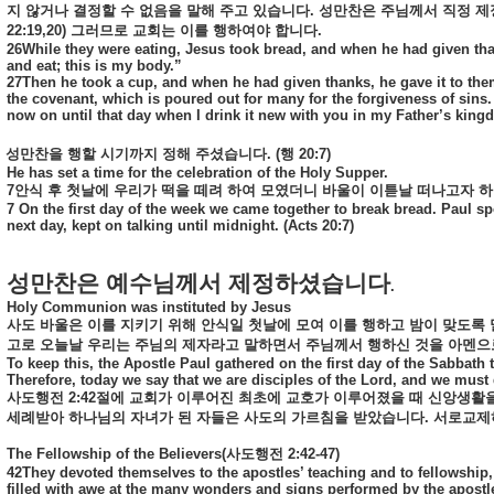
지
않거나
결정할
수
없음을
말해
주고
있습니다
.
성만찬은
주님께서
직정
제
22:19,20)
그러므로
교회는
이를
행하여야
합니다
.
26While they were eating, Jesus took bread, and when he had given thank
and eat; this is my body.”
27Then he took a cup, and when he had given thanks, he gave it to them,
the covenant, which is poured out for many for the forgiveness of sins. 29
now on until that day when I drink it new with you in my Father’s king
성만찬을
행할
시기까지
정해
주셨습니다
. (
행
20:7)
He has set a time for the celebration of the Holy Supper.
7
안식
후
첫날에
우리가
떡을
떼려
하여
모였더니
바울이
이튿날
떠나고자
하
7 On the first day of the week we came together to break bread. Paul s
next day, kept on talking until midnight. (Acts 20:7)
성만찬은
예수님께서
제정하셨습니다
.
Holy Communion was instituted by Jesus
사도
바울은
이를
지키기
위해
안식일
첫날에
모여
이를
행하고
밤이
맞도록
고로
오늘날
우리는
주님의
제자라고
말하면서
주님께서
행하신
것을
아멘으
To keep this, the Apostle Paul gathered on the first day of the Sabbath t
Therefore, today we say that we are disciples of the Lord, and we mus
사도행전
2:42
절에
교회가
이루어진
최초에
교호가
이루어졌을
때
신앙생활
세례받아
하나님의
자녀가
된
자들은
사도의
가르침을
받았습니다
.
서로교제
The Fellowship of the Believers(
사도행전
2:42-47)
42They devoted themselves to the apostles’ teaching and to fellowship,
filled with awe at the many wonders and signs performed by the apostle