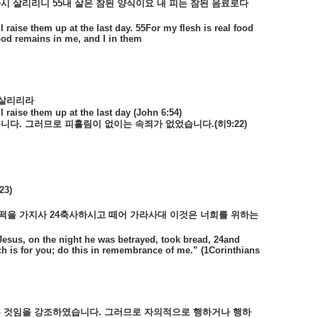
다시
살리리니
55
내
살은
참된
양식이요
내
피는
참된
음료로다
 raise them up at the last day. 55For my flesh is real food
ood remains in me, and I in them
살리리라
 raise them up at the last day (John 6:54)
습니다
.
그러므로
피흘림이
없이는
속죄가
없었습니다
.(
히
9:22)
23)
떡을
가지사
24
축사하시고
떼어
가라사대
이것은
너희를
위하는
Jesus, on the night he was betrayed, took bread, 24and
h is for you; do this in remembrance of me.” (1Corinthians
은
것임을
강조하였습니다
.
그러므로
자의적으로
행하거나
행하