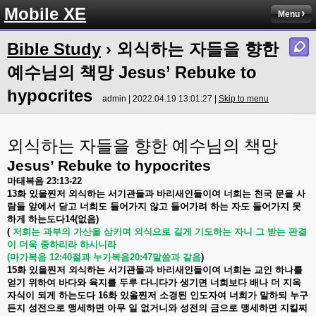
Mobile XE
Menu
Bible Study
› 외식하는 자들을 향한
예수님의 책망 Jesus’ Rebuke to
hypocrites
admin | 2022.04.19 13:01:27 |
Skip to menu
외식하는 자들을 향한 예수님의 책망
Jesus’ Rebuke to hypocrites
마태복음
23:13-22
13
화
있을찐저
외식하는
서기관들과
바리새인들이여
너희는
천국
문을
사
람들
앞에서
닫고
너희도
들어가지
않고
들어가려
하는
자도
들어가지
못
하게
하는도다
14(
없음
)
(
저희는
과부의
가산을
삼키며
외식으로
길게
기도하는
자니
그
받는
판결
이
더욱
중하리라
하시니라
(
마가복음
12:40
절과
누가복음
20:47
말씀과
같음
)
15
화
있을찐저
외식하는
서기관들과
바리새인들이여
너희는
교인
하나를
얻기
위하여
바다와
육지를
두루
다니다가
생기면
너희보다
배나
더
지옥
자식이
되게
하는도다
16
화
있을찐저
소경된
인도자여
너희가
말하되
누구
든지
성전으로
맹세하면
아무
일
없거니와
성전의
금으로
맹세하면
지킬찌