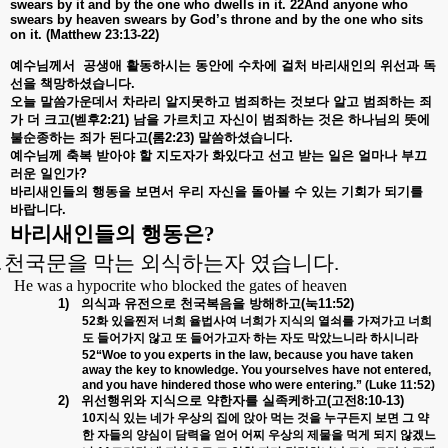
swears by it and by the one who dwells in it. 22And anyone who
swears by heaven swears by God’s throne and by the one who sits
on it. (Matthew 23:13-22)
예수님께서
공생애
활동하시는
동안에
수차에
걸처
바리새인의
위선과
독
선을
책망하셨습니다
.
오늘
말씀가운데서
차라리
알지못하고
범죄하는
것보다
알고
범죄하는
죄
가
더
크고
(
벧후
2:21)
남을
가르치고
자신이
범죄하는
것은
하나님의
뜻에
불순종하는
죄가
된다고
(
롬
2:23)
말씀하셨습니다
.
예수님께
축복
받아야
할
지도자가
화있다고
선고
받는
일은
얼마나
부끄
러운
일인가
?
바리새인들의
행동을
보면서
우리
자신을
돌아볼
수
있는
기회가
되기를
바랍니다
.
바리새인들의 행동은
?
.
천국문을 막는 외식하는자 였습니다
.
He was a hypocrite who blocked the gates of heaven
1)
의식과
유전으로
천국복음을
방해하고
(
눅
11:52)
52
화
있을찐저
너희
율법사여
너희가
지식의
열쇠를
가져가고
너희
도
들어가지
않고
또
들어가고자
하는
자도
막았느니라
하시니라
52“Woe to you experts in the law, because you have taken
away the key to knowledge. You yourselves have not entered,
and you have hindered those who were entering.” (Luke 11:52)
2)
위선행위와
지식으로
약한자를
실족케하고
(
고전
8:10-13)
10
지식
있는
네가
우상의
집에
앉아
먹는
것을
누구든지
보면
그
약
한
자들의
양심이
담력을
얻어
어찌
우상의
제물을
먹게
되지
않겠느