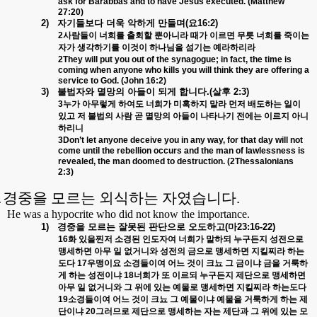
ask for Barabbas and to have Jesus executed. (Matthew
27:20)
2)
자기들보다
더욱
악하게
만들며
(
요
16:2)
2
사람들이
너희를
출회할
뿐아니라
때가
이르면
무릇
너희를
죽이는
자가
생각하기를
이것이
하나님을
섬기는
예라하리라
2They will put you out of the synagogue; in fact, the time is
coming when anyone who kills you will think they are offering a
service to God. (John 16:2)
3)
불법자와
멸망의
아들이
되게
합니다
.(
살후
2:3)
3
누가
아무렇게
하여도
너희가
미혹하지
말라
먼저
배도하는
일이
있고
저
불법의
사람
곧
멸망의
아들이
나타나기
전에는
이르지
아니
하리니
3Don’t let anyone deceive you in any way, for that day will not
come until the rebellion occurs and the man of lawlessness is
revealed, the man doomed to destruction. (2Thessalonians
2:3)
.
경중을 모르는 외식하는 자였습니다
.
He was a hypocrite who did not know the importance.
1)
경중을
모르는
잘못된
판단으로
오도하고
(
마
23:16-22)
16
화
있을찐저
소경된
인도자여
너희가
말하되
누구든지
성전으로
맹세하면
아무
일
없거니와
성전의
금으로
맹세하면
지킬찌라
하는
도다
17
우맹이요
소경들이여
어느
것이
크뇨
그
금이냐
금을
거룩하
게
하는
성전이냐
18
너희가
또
이르되
누구든지
제단으로
맹세하면
아무
일
없거니와
그
위에
있는
예물로
맹세하면
지킬찌라
하는도다
19
소경들이여
어느
것이
크뇨
그
예물이냐
예물을
거룩하게
하는
제
단이냐
20
그러므로
제단으로
맹세하는
자는
제단과
그
위에
있는
모