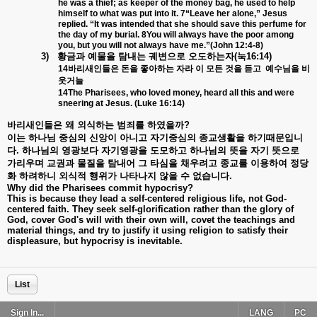
he was a thief; as keeper of the money bag, he used to help
himself to what was put into it. 7“Leave her alone,” Jesus
replied. “It was intended that she should save this perfume for
the day of my burial. 8You will always have the poor among
you, but you will not always have me.”(John 12:4-8)
3)
황금과
예물을
탐내는
궤변으로
오도하는자
(
눅
16:14)
14
바리새인들은
돈을
좋아하는
자라
이
모든
것을
듣고
예수님을
비
웃거늘
14The Pharisees, who loved money, heard all this and were
sneering at Jesus. (Luke 16:14)
바리새인들은
왜
외식하는
범죄를
하였을까
?
이는
하나님
중심의
신앙이
아니고
자기중심의
종교생활을
하기때문입니
다
.
하나님의
영광보다
자기영광을
도모하고
하나님의
뜻을
자기
뜻으로
가리우며
교권과
물질을
탐내어
그
타심을
채우려고
종교를
이용하여
정당
화
하려하니
외식적
행위가
나타나지
않을
수
없습니다
.
Why did the Pharisees commit hypocrisy?
This is because they lead a self-centered religious life, not God-
centered faith. They seek self-glorification rather than the glory of
God, cover God's will with their own will, covet the teachings and
material things, and try to justify it using religion to satisfy their
displeasure, but hypocrisy is inevitable.
List
Sign In...
LANG
PC