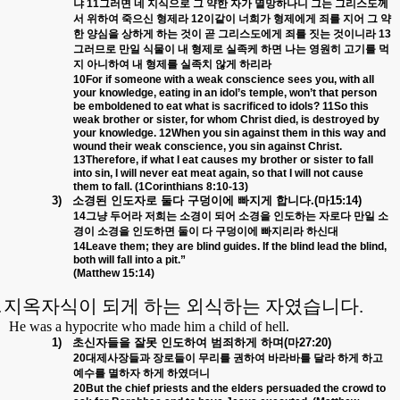
냐
11
그러면
네
지식으로
그
약한
자가
멸망하나니
그는
그리스도께
서
위하여
죽으신
형제라
12
이같이
너희가
형제에게
죄를
지어
그
약
한
양심을
상하게
하는
것이
곧
그리스도에게
죄를
짓는
것이니라
13
그러므로
만일
식물이
내
형제로
실족케
하면
나는
영원히
고기를
먹
지
아니하여
내
형제를
실족치
않게
하리라
10For if someone with a weak conscience sees you, with all
your knowledge, eating in an idol’s temple, won’t that person
be emboldened to eat what is sacrificed to idols? 11So this
weak brother or sister, for whom Christ died, is destroyed by
your knowledge. 12When you sin against them in this way and
wound their weak conscience, you sin against Christ.
13Therefore, if what I eat causes my brother or sister to fall
into sin, I will never eat meat again, so that I will not cause
them to fall. (1Corinthians 8:10-13)
3)
소경된
인도자로
둘다
구덩이에
빠지게
합니다
.(
마
15:14)
14
그냥
두어라
저희는
소경이
되어
소경을
인도하는
자로다
만일
소
경이
소경을
인도하면
둘이
다
구덩이에
빠지리라
하신대
14Leave them; they are blind guides. If the blind lead the blind,
both will fall into a pit.”
(Matthew 15:14)
.
지옥자식이 되게 하는 외식하는 자였습니다
.
He was a hypocrite who made him a child of hell.
1)
초신자들을
잘못
인도하여
범죄하게
하며
(
마
27:20)
20
대제사장들과
장로들이
무리를
권하여
바라바를
달라
하게
하고
예수를
멸하자
하게
하였더니
20But the chief priests and the elders persuaded the crowd to