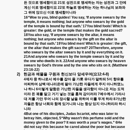
든
것으로
맹세함이요
21
또
성전으로
맹세하는
자는
성전과
그
안에
계신
이로
맹세함이요
22
또
하늘로
맹세하는
자는
하나님의
보좌와
그
위에
앉으신
이로
맹세함이니라
16“Woe to you, blind guides! You say, ‘If anyone swears by the
temple, it means nothing; but anyone who swears by the gold
of the temple is bound by that oath.’ 17You blind fools! Which is
greater: the gold, or the temple that makes the gold sacred?
18You also say, ‘If anyone swears by the altar, it means
nothing; but anyone who swears by the gift on the altar is
bound by that oath.’ 19You blind men! Which is greater: the gift,
or the altar that makes the gift sacred? 20Therefore, anyone
who swears by the altar swears by it and by everything on it.
21And anyone who swears by the temple swears by it and by
the one who dwells in it. 22And anyone who swears by heaven
swears by God’s throne and by the one who sits on it. (Matthew
23:16-22)
2)
헌금과
예물을
구원과
헌신보다
앞세우며
(
요
12:4-8)
4
제자
중
하나로서
예수를
잡아
줄
가룟
유다가
말하되
5
이
향유를
어찌하여
삼백
데나리온에
팔아
가난한
자들에게
주지
아니하였느
냐
하니
6
이렇게
말함은
가난한
자들을
생각함이
아니요
저는
도적
이라
돈
궤를
맡고
거기
넣는
것을
훔쳐
감이러라
7
예수께서
가라사
대
저를
가만
두어
나의
장사할
날을
위하여
이를
두게
하라
8
가난한
자들은
항상
너희와
함께
있거니와
나는
항상
있지
아니하리라
하시
니라
4But one of his disciples, Judas Iscariot, who was later to
betray him, objected, 5“Why wasn’t this perfume sold and the
money given to the poor? It was worth a year’s wages.” 6He
did not say this because he cared about the poor but because