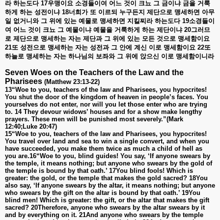
라
하는도다
17
우맹이요
소경들이여
어느
것이
크뇨
그
금이냐
금을
거룩
하게
하는
성전이냐
18
너희가
또
이르되
누구든지
제단으로
맹세하면
아무
일
없거니와
그
위에
있는
예물로
맹세하면
지킬찌라
하는도다
19
소경들이
여
어느
것이
크뇨
그
예물이냐
예물을
거룩하게
하는
제단이냐
20
그러므
로
제단으로
맹세하는
자는
제단과
그
위에
있는
모든
것으로
맹세함이요
21
또
성전으로
맹세하는
자는
성전과
그
안에
계신
이로
맹세함이요
22
또
하늘로
맹세하는
자는
하나님의
보좌와
그
위에
앉으신
이로
맹세함이니라
Seven Woes on the Teachers of the Law and the
Pharisees
(Matthew 23:13-22)
13“Woe to you, teachers of the law and Pharisees, you hypocrites!
You shut the door of the kingdom of heaven in people’s faces. You
yourselves do not enter, nor will you let those enter who are trying
to. 14 They devour widows’ houses and for a show make lengthy
prayers. These men will be punished most severely.”(Mark
12:40;Luke 20:47)
15“Woe to you, teachers of the law and Pharisees, you hypocrites!
You travel over land and sea to win a single convert, and when you
have succeeded, you make them twice as much a child of hell as
you are.16“Woe to you, blind guides! You say, ‘If anyone swears by
the temple, it means nothing; but anyone who swears by the gold of
the temple is bound by that oath.’ 17You blind fools! Which is
greater: the gold, or the temple that makes the gold sacred? 18You
also say, ‘If anyone swears by the altar, it means nothing; but anyone
who swears by the gift on the altar is bound by that oath.’ 19You
blind men! Which is greater: the gift, or the altar that makes the gift
sacred? 20Therefore, anyone who swears by the altar swears by it
and by everything on it. 21And anyone who swears by the temple