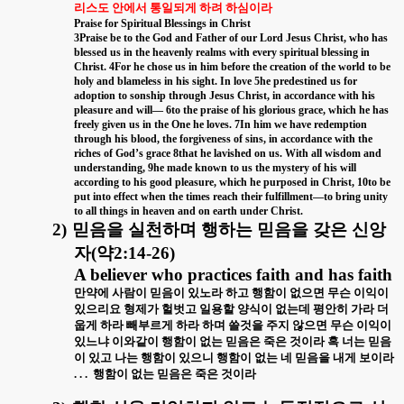
리스도 안에서 통일되게 하려 하심이라
Praise for Spiritual Blessings in Christ
3Praise be to the God and Father of our Lord Jesus Christ, who has
blessed us in the heavenly realms with every spiritual blessing in
Christ. 4For he chose us in him before the creation of the world to be
holy and blameless in his sight. In love 5he predestined us for
adoption to sonship through Jesus Christ, in accordance with his
pleasure and will— 6to the praise of his glorious grace, which he has
freely given us in the One he loves. 7In him we have redemption
through his blood, the forgiveness of sins, in accordance with the
riches of God’s grace 8that he lavished on us. With all wisdom and
understanding, 9he made known to us the mystery of his will
according to his good pleasure, which he purposed in Christ, 10to be
put into effect when the times reach their fulfillment—to bring unity
to all things in heaven and on earth under Christ.
2)
믿음을 실천하며 행하는 믿음을 갖은 신앙
자
(
약
2:14-26)
A believer who practices faith and has faith
만약에 사람이 믿음이 있노라 하고 행함이 없으면 무슨 이익이
있으리요 형제가 헐벗고 일용할 양식이 없는데 평안히 가라 더
웁게 하라 빼부르게 하라 하며 쓸것을 주지 않으면 무슨 이익이
있느냐 이와같이 행함이 없는 믿음은 죽은 것이라 혹 너는 믿음
이 있고 나는 행함이 있으니 행함이 없는 네 믿음을 내게 보이라
. . .
행함이 없는 믿음은 죽은 것이라