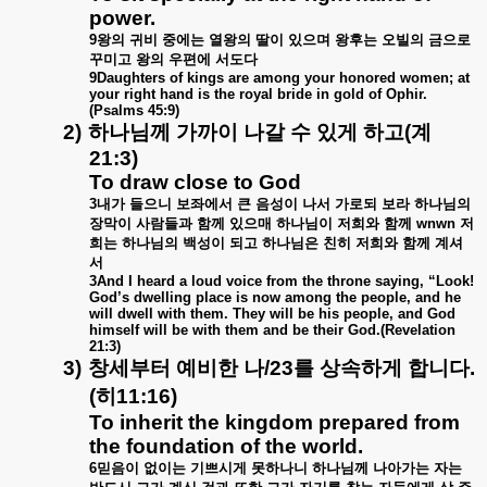
power.
9
왕의
귀비
중에는
열왕의
딸이
있으며
왕후는
오빌의
금으로
꾸미고
왕의
우편에
서도다
9Daughters of kings are among your honored women; at
your right hand is the royal bride in gold of Ophir.
(Psalms 45:9)
2)
하나님께
가까이
나갈
수
있게
하고
(
계
21:3)
To draw close to God
3
내가
들으니
보좌에서
큰
음성이
나서
가로되
보라
하나님의
장막이
사람들과
함께
있으매
하나님이
저희와
함께
wnwn
저
희는
하나님의
백성이
되고
하나님은
친히
저희와
함께
계셔
서
3And I heard a loud voice from the throne saying, “Look!
God’s dwelling place is now among the people, and he
will dwell with them. They will be his people, and God
himself will be with them and be their God.(Revelation
21:3)
3)
창세부터
예비한
나
/23
를
상속하게
합니다
.
(
히
11:16)
To inherit the kingdom prepared from
the foundation of the world.
6
믿음이
없이는
기쁘시게
못하나니
하나님께
나아가는
자는