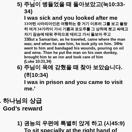
5)
주님이
병들었을
때
돌아보았고
(
눅
10:33-
34)
I was sick and you looked after me
33
어떤 사마리아인은 여행하는 중 거기 이르러 그를 보고 불쌍
히 여겨
34
가까이 가서 기름과 포도주를 그 상처에 붓고 싸매고
자기 짐승에 태워 주막으로 데리고 가서 돌보아 주고
33But a Samaritan, as he traveled, came where the man
was; and when he saw him, he took pity on him. 34He
went to him and bandaged his wounds, pouring on oil
and wine. Then he put the man on his own donkey,
brought him to an inn and took care of him
(Luke 10:33,34)
6)
주님이
옥에
갇혔을
때
찾아
보았습니다
.
(
히
10:34)
I was in prison and you came to visit
me.’
.
하나님의
상급
God’s reward
1)
권능의
우편에
특별히
앉게
하고
(
시
45:9)
To sit specially at the right hand of