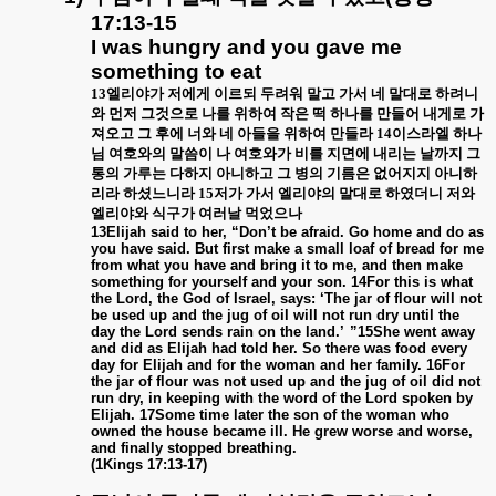
17:13-15
I was hungry and you gave me
something to eat
13
엘리야가 저에게 이르되 두려워 말고 가서 네 말대로 하려니
와 먼저 그것으로 나를 위하여 작은 떡 하나를 만들어 내게로 가
져오고 그 후에 너와 네 아들을 위하여 만들라
14
이스라엘 하나
님 여호와의 말씀이 나 여호와가 비를 지면에 내리는 날까지 그
통의 가루는 다하지 아니하고 그 병의 기름은 없어지지 아니하
리라 하셨느니라
15
저가 가서 엘리야의 말대로 하였더니 저와
엘리야와 식구가 여러날 먹었으나
13Elijah said to her, “Don’t be afraid. Go home and do as
you have said. But first make a small loaf of bread for me
from what you have and bring it to me, and then make
something for yourself and your son. 14For this is what
the Lord, the God of Israel, says: ‘The jar of flour will not
be used up and the jug of oil will not run dry until the
day the Lord sends rain on the land.’ ”15She went away
and did as Elijah had told her. So there was food every
day for Elijah and for the woman and her family. 16For
the jar of flour was not used up and the jug of oil did not
run dry, in keeping with the word of the Lord spoken by
Elijah. 17Some time later the son of the woman who
owned the house became ill. He grew worse and worse,
and finally stopped breathing.
(1Kings 17:13-17)