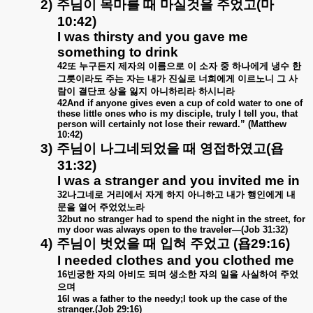
2)
주님이
목마를
때
마실것을
주었고
(
마
10:42)
I was thirsty and you gave me
something to drink
42
또
누구든지
제자의
이름으로
이
소자
중
하나에게
냉수
한
그릇이라도
주는
자는
내가
진실로
너희에게
이르노니
그
사
람이
결단코
상을
잃지
아니하리라
하시니라
42And if anyone gives even a cup of cold water to one of
these little ones who is my disciple, truly I tell you, that
person will certainly not lose their reward.” (Matthew
10:42)
3)
주님이
나그네되었을
때
영접하였고
(
욥
31:32)
I was a stranger and you invited me in
32
나그네로
거리에서
자게
하지
아니하고
내가
행인에게
내
문을
열어
주었었노라
32but no stranger had to spend the night in the street, for
my door was always open to the traveler—(Job 31:32)
4)
주님이
벗었을
때
입혀
주었고
(
욥
29:16)
I needed clothes and you clothed me
16
빈궁한
자의
아비도
되며
생소한
자의
일을
사실하여
주었
으며
16I was a father to the needy;I took up the case of the
stranger.(Job 29:16)