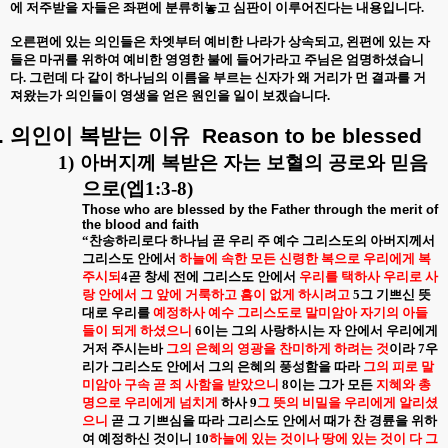
에 저주받을 자들은 좌편에 분류히놓고 심판이 이루어진다는 내용입니다
.
오른편에 있는 의인들은 차엣부터 예비한 나라가 상속되고
,
왼편에 있는 자
들은 마귀를 위하여 예비한 영영한 불에 들어가라고 주님은 엄명하셨습니
다
.
그런데 다 같이 하나님의 이름을 부르는 신자가 왜 거리가 먼 결과를 거
져왔는가 의인들이 영생을 얻은 원인을 일이 보겠습니다
.
.
의인이
복받는
이유
Reason to be blessed
1)
아버지께 복받은 자는 보혈의 공로와 믿음
으로
(
엡
1:3-8)
Those who are blessed by the Father through the merit of
the blood and faith
“
찬송하리로다 하나님 곧 우리 주 예수 그리스도의 아버지께서
그리스도 안에서
하늘에 속한 모든 신령한 복으로 우리에게 복
주시되
4
곧 창세 전에 그리스도 안에서
우리를 택하사 우리로 사
랑 안에서 그 앞에 거룩하고 흠이 없게 하시려고
5
그 기쁘신 뜻
대로 우리를
예정하사 예수 그리스도로 말미암아 자기의 아들
들이 되게 하셨으니
6
이는 그의 사랑하시는 자 안에서 우리에게
거저 주시는바
그의 은혜의 영광을 찬미하게 하려는 것
이라
7
우
리가 그리스도 안에서 그의 은혜의 풍성함을 따라
그의 피로 말
미암아 구속 곧 죄 사함을 받았으니
8
이는 그가 모든
지혜와 총
명으로 우리에게 넘치게
하사
9
그 뜻의 비밀을 우리에게 알리셨
으니
곧 그 기쁘심을 따라 그리스도 안에서 때가 찬 경륜을 위하
여 예정하신 것이니
10
하늘에 있는 것이나 땅에 있는 것이 다 그