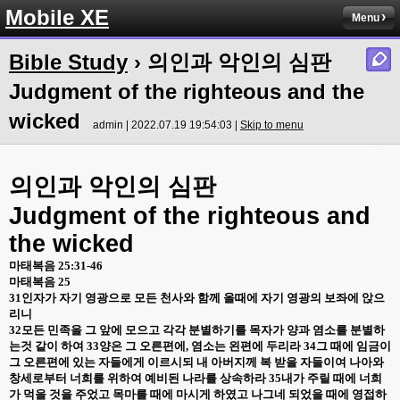
Mobile XE
Menu
Bible Study
› 의인과 악인의 심판
Judgment of the righteous and the
wicked
admin | 2022.07.19 19:54:03 |
Skip to menu
의인과
악인의
심판
Judgment of the righteous and
the wicked
마태복음
25:31-46
마태복음
25
31
인자가 자기 영광으로 모든 천사와 함께 올때에 자기 영광의 보좌에 앉으
리니
32
모든 민족을 그 앞에 모으고 각각 분별하기를 목자가 양과 염소를 분별하
는것 같이 하여
33
양은 그 오른편에
,
염소는 왼편에 두리라
34
그 때에 임금이
그 오른편에 있는 자들에게 이르시되 내 아버지께 복 받을 자들이여 나아와
창세로부터 너희를 위하여 예비된 나라를 상속하라
35
내가 주릴 때에 너희
가 먹을 것을 주었고 목마를 때에 마시게 하였고 나그네 되었을 때에 영접하