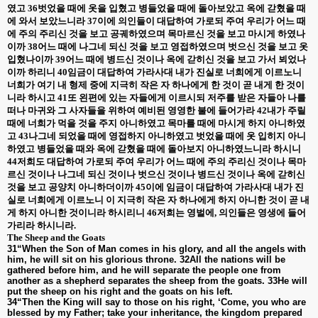
였고
36
벗었을 때에 옷을 입혔고 병들었을 때에 돌아보았고 옥에 갇혔을 때
에 와서 보았느니라
37
이에 의인들이 대답하여 가로되 주여 우리가 어느 때
에 주의 주리신 것을 보고 공궤하였으며 목마르신 것을 보고 마시게 하였나
이까
38
어느 때에 나그네 되신 것을 보고 영접하였으며 벗으신 것을 보고 옷
입혔나이까
39
어느 때에 병드신 것이나 옥에 갇히신 것을 보고 가서 뵈었나
이까 하리니
40
임금이 대답하여 가라사대 내가 진실로 너희에게 이르노니
너희가 여기 내 형제 중에 지극히 작은 자 하나에게 한 것이 곧 내게 한 것이
니라 하시고
41
또 왼편에 있는 자들에게 이르시되 저주를 받은 자들아 나를
떠나 마귀와 그 사자들을 위하여 예비된 영영한 불에 들어가라
42
내가 주릴
때에 너희가 먹을 것을 주지 아니하였고 목마를 때에 마시게 하지 아니하였
고
43
나그네 되었을 때에 영접하지 아니하였고 벗었을 때에 옷 입히지 아니
하였고 병들었을 때와 옥에 갇혔을 때에 돌아보지 아니하였느니라 하시니
44
저희도 대답하여 가로되 주여 우리가 어느 때에 주의 주리신 것이나 목마
르신 것이나 나그네 되신 것이나 벗으신 것이나 병드신 것이나 옥에 갇히신
것을 보고 공양치 아니하더이까
45
이에 임금이 대답하여 가라사대 내가 진
실로 너희에게 이르노니 이 지극히 작은 자 하나에게 하지 아니한 것이 곧 내
게 하지 아니한 것이니라 하시리니
46
저희는 영벌에
,
의인들은 영생에 들어
가리라 하시니라
.
The Sheep and the Goats
31“When the Son of Man comes in his glory, and all the angels with
him, he will sit on his glorious throne. 32All the nations will be
gathered before him, and he will separate the people one from
another as a shepherd separates the sheep from the goats. 33He will
put the sheep on his right and the goats on his left.
34“Then the King will say to those on his right, ‘Come, you who are
blessed by my Father; take your inheritance, the kingdom prepared