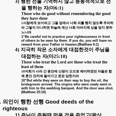
3)
행한 선을 기억하지 않고 능동적적으로 선
을 행하는 자
(
마
6:1)
Those who do good without remembering the good
they have done
1
사람에게 보이려고 그들 앞에서 너희 의를 행치 않도록 주의하
라 그렇지 아니하면 하늘에 계신 너희 아버지께 상을 얻지 못하
느니라
1“Be careful not to practice your righteousness in front
of others to be seen by them. If you do, you will have no
reward from your Father in heaven.(Matthew 6:1)
4)
지극히 작은 소자에게 대접한것이 주님을
대접하는 자
(
마
25:10)
Those who treat the Lord are those who treat the
least of them
10
저희가 사러 간 동안에 신랑이 오므로 예비하였던 자들은 함
께 혼인 잔치에 들어가고 문은 닫힌지라
10“But while they were on their way to buy the oil, the
bridegroom arrived. The virgins who were ready went in
with him to the wedding banquet. And the door was shut.
(Matthew 25:10)
.
의인이
행한
선행
Good deeds of the
righteous
1)
주님이
주릴때
먹을
것을
주었고
(
왕상