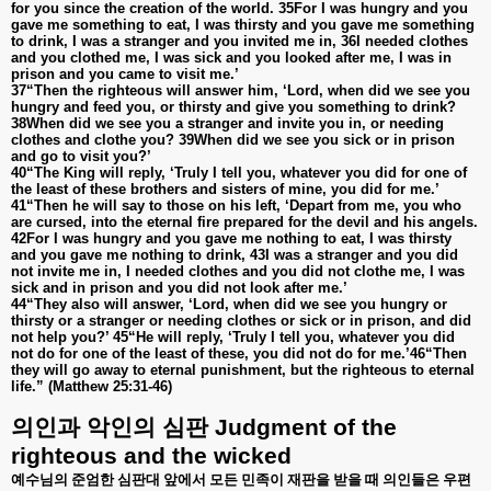
for you since the creation of the world. 35For I was hungry and you
gave me something to eat, I was thirsty and you gave me something
to drink, I was a stranger and you invited me in, 36I needed clothes
and you clothed me, I was sick and you looked after me, I was in
prison and you came to visit me.’
37“Then the righteous will answer him, ‘Lord, when did we see you
hungry and feed you, or thirsty and give you something to drink?
38When did we see you a stranger and invite you in, or needing
clothes and clothe you? 39When did we see you sick or in prison
and go to visit you?’
40“The King will reply, ‘Truly I tell you, whatever you did for one of
the least of these brothers and sisters of mine, you did for me.’
41“Then he will say to those on his left, ‘Depart from me, you who
are cursed, into the eternal fire prepared for the devil and his angels.
42For I was hungry and you gave me nothing to eat, I was thirsty
and you gave me nothing to drink, 43I was a stranger and you did
not invite me in, I needed clothes and you did not clothe me, I was
sick and in prison and you did not look after me.’
44“They also will answer, ‘Lord, when did we see you hungry or
thirsty or a stranger or needing clothes or sick or in prison, and did
not help you?’ 45“He will reply, ‘Truly I tell you, whatever you did
not do for one of the least of these, you did not do for me.’46“Then
they will go away to eternal punishment, but the righteous to eternal
life.” (Matthew 25:31-46)
의인과
악인의
심판
Judgment of the
righteous and the wicked
예수님의 준엄한 심판대 앞에서 모든 민족이 재판을 받을 때 의인들은 우편