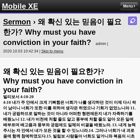
Mobile XE
Menu
Sermon
› 왜 확신 있는 믿음이 필요
한가? Why must you have
conviction in your faith?
admin |
2020.10.03 10:42:34 |
Skip to menu
왜 확신 있는 믿음이 필요한가
?
Why must you have conviction in
your faith?
빌리보서
4:10-20
4:10
내가 주 안에서 크게 기뻐함은 너희가 나를 생각하던 것이 이제 다시 싹
이 남이니 너희가 또한 이를 위하여 생각은 하였으나 기회가 없었느니라
11.
내가 궁핍하므로 말하는 것이 아니라 어떠한 형편에든지 내가 자족하기를
배웠노니
12.
내가 비천에 처할 줄도 알고 풍부에 처할 줄도 알아 모든 일에
배부르며 배고픔과 풍부와 궁핍에도 일체의 비결을 배웠노라
. 13.
내게 능력
주시는 자 안에서 내가 모든 것을 할 수 잇느니라
.14.
그러나 너희가 내 괴로
움에 함께 참예하였도다
.15.
빌립보 사람들아 너희도 알거니와 복음의 시초