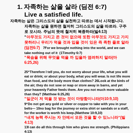
1.
자족하는
삶을
살라
(
딤전
6:7)
Live a satisfied life.
자족하는
삶은
그리스도의
삶을
실천하고
따르는
데서
시작됩니다
.
자족하는
삶을
원하면
철저히
그리스도의
삶을
따르라
.
구주
로
모시라
.
주님의
뜻에
철저히
복종하라
(
빌
4:13)
“
아무것도
가지고
온
것이
없으매
또한
아무것도
가지고
가지
못하리니
우리가
먹을
것과
입을
것이
있은
즉
족한
줄로
알라
(
딤전
6:7)
7For we brought nothing into the world, and we can
take nothing out of it
(1Timothy 6:7)
“
목숨을
위해
무엇을
먹을
까
입을까
염려하지
말라
(
마
6:25,26)
25“Therefore I tell you, do not worry about your life, what you will
eat or drink; or about your body, what you will wear. Is not life more
than food, and the body more than clothes? 26Look at the birds of
the air; they do not sow or reap or store away in barns, and yet
your heavenly Father feeds them. Are you not much more valuable
than they? (Matthew 6:25,26)
“
일군이
저
먹을
것
받는
것이
마땅함이니라
(
마
10:9,10)
9“Do not get any gold or silver or copper to take with you in your
belts— 10no bag for the journey or extra shirt or sandals or a staff,
for the worker is worth his keep.(Matthew 10:9,10)
“내게
능력
주시는
자
안에서
모든
것을
할
수
있느니라”
(
빌
4:13)
13I can do all this through him who gives me strength. (Philippians
4:13)