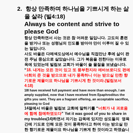
2.
항상
만족하며
하나님을
기쁘시게
하는
삶
을
살라
(
빌
4:18)
Always be content and strive to
please God
항상
만족하면서
사는
것은
참
어려운
일입니다
.
고도의
훈련
을
받거나
또는
성령님의
인도를
받아야
만이
이루어
질
수
있
는
일입니다
.
사도
바울은
다메섹도상에서
예수님을
직접만난
후에
삶이
완
전
주님
중심으로
살았습니다
.
그가
복음을
전한다는
이유로
옥에
있었는데
빌립보
교회가
바울이
쓸
물질을
보냈습니다
.
“
18.
내게는
모든
것이
있고
또
풍부한지라
에바브로디도
편에
너희의
준
것을
받으므로
내가
풍족하니
이는
받으실
만한
향
기로운
제물이요
하나님을
기쁘시게
한
것이라
.(
빌립보서
4:18)
18I have received full payment and have more than enough. I am
amply supplied, now that I have received from Epaphroditus the
gifts you sent. They are a fragrant offering, an acceptable sacrifice,
pleasing to God
14
절에서
바울은
빌립보
교회에
말하기를
“
너희가
내
괴로움
에
함께
참예하였도다
” Yet it was good of you to share in
my troubles(14)
하면서
자기는
감옥에
있지만
성도들의
영육
간에
기도로
인해
모든
것이
풍족하다고
하며
이는
받으실
만
한
향기로운
제물이요
하나님을
기쁘게
한
것이라고
하였습니