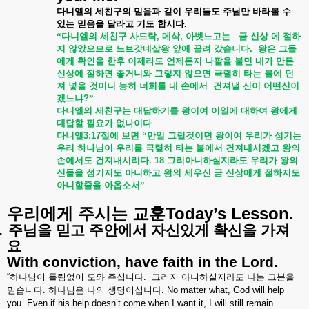
다니엘의
세친구의
믿음과
같이
우리들도
주님만
바라볼
수
있는
믿음을
달라고
기도
합시다
.
“다니엘의
세친구
사드락
,
메삭
,
아벳느고는
금
신상
에
절하
지
않았으므로
느브갓네살왕
앞에
끌려
갔습니다
.
왕은
그들
에게
확인을
한후
이제라도
언제든지
나팔을
불면
내가
만든
신상에
절하면
좋거니와
그렇지
않으면
극렬히
타는
불에
던
져
넣을
것이니
능히
너희를
내
손에서
건져낼
신이
어떤신이
겠느냐
?
”
다니엘의
세친구는
대답하기를
왕이여
이일에
대하여
왕에게
대답할
필요가
없나이다
다니엘
3:17
절에
보면
“만일
그럴것이면
왕이여
우리가
섬기는
우리
하나님이
우리를
극렬히
타는
불에서
건져내시겠고
왕의
손에서도
건져내시리다
. 18
그리아니하실지라도
우리가
왕의
신들을
섬기지도
아니하고
왕의
세우신
금
신상에게
절하지도
아니할줄을
아옵소서”
Today’s Lesson.
우리에게
주시는
교훈
.
주님을
믿고
주안에서
자신있게
확신을
가져
요
With conviction, have faith in the Lord.
“
하나님이
틀림없이
도와
주십니다
.
그러지
아니하실지라도
나는
그분을
믿습니다
.
하나님은
나의
생명이십니다
. No matter what, God will help
you. Even if his help doesn’t come when I want it, I will still remain