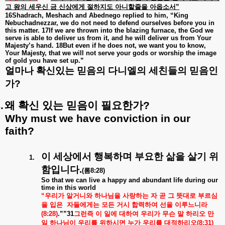
고
왕의
세우신
금
신상에게
절하지도
아니할줄을
아옵소서
”
16Shadrach, Meshach and Abednego replied to him, “King
Nebuchadnezzar, we do not need to defend ourselves before you in
this matter. 17If we are thrown into the blazing furnace, the God we
serve is able to deliver us from it, and he will deliver us from Your
Majesty’s hand. 18But even if he does not, we want you to know,
Your Majesty, that we will not serve your gods or worship the image
of gold you have set up.”
얼마나
확신있는
믿음의
다니엘의
세친들의
믿음인
가
?
.
왜
확신
있는
믿음이
필요한가
?
Why must we have conviction in our
faith?
이
세상에서
행복하며
부요한
삶을
살기
위
1.
함입니다
.
(
롬
8:28)
So that we can live a happy and abundant life during our
time in this world
“
우리가
알거니와
하나님을
사랑하는
자
곧
그
뜻대로
부르심
을
입은
자들에게는
모든
거시
합력하여
선을
이루느니라
(8:28)
.””31
그런즉
이
일에
대하여
우리가
무슨
말
하리오
만
일
하나님이
우리를
위하시면
누가
우리를
대적하리오
(8:31)