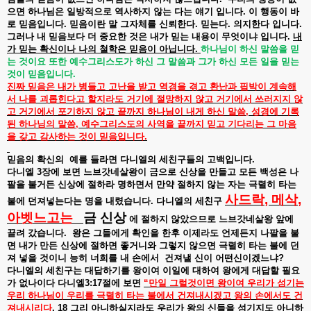
으면
하나님은
일방적으로
역사하지
않는
다는
얘기
입니다
.
이
행동이
바
로
믿음입니다
.
믿음이란
말
그자체를
신뢰한다
.
믿는다
.
의지한다
입니다
.
그러나
내
믿음보다
더
중요한
것은
내가
믿는
내용이
무엇이냐
입니다
.
내
가
믿는
확신이나
나의
철학은
믿음이
아닙니다
.
하나님이
하신
말씀을
믿
는
것이요
또한
예수그리스도가
하신
그
말씀과
그가
하신
모든
일을
믿는
것이
믿음입니다
.
진짜
믿음은
내가
병들고
고난을
받고
역경을
겪고
환난과
핍박이
계속해
서
나를
괴롭힌다고
할지라도
거기에
절망하지
않고
거기에서
쓰러지지
않
고
거기에서
포기하지
않고
끝까지
하나님이
내게
하신
말씀
,
성경에
기록
된
하나님의
말씀
,
예수그리스도의
사역을
끝까지
믿고
기다리는
그
마음
을
갖고
감사하는
것이
믿음입니다
.
믿음의
확신의
예를
들라면
다니엘의
세친구들의
고백입니다
.
다니엘
3
장에
보면
느브갓네살왕이
금으로
신상을
만들고
모든
백성은
나
팔을
불거든
신상에
절하라
명하면서
만약
절하지
않는
자는
극렬히
타는
사드락
,
메삭
,
불에
던져넣는다는
명을
내렸습니다
.
다니엘의
세친구
아벳느고는
금
신상
에
절하지
않았으므로
느브갓네살왕
앞에
끌려
갔습니다
.
왕은
그들에게
확인을
한후
이제라도
언제든지
나팔을
불
면
내가
만든
신상에
절하면
좋거니와
그렇지
않으면
극렬히
타는
불에
던
져
넣을
것이니
능히
너희를
내
손에서
건져낼
신이
어떤신이겠느냐
?
다니엘의
세친구는
대답하기를
왕이여
이일에
대하여
왕에게
대답할
필요
가
없나이다
다니엘
3:17
절에
보면
“
만일
그럴것이면
왕이여
우리가
섬기는
우리
하나님이
우리를
극렬히
타는
불에서
건져내시겠고
왕의
손에서도
건
져내시리다
. 18
그리
아니하실지라도
우리가
왕의
신들을
섬기지도
아니하