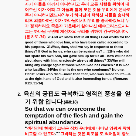
자기
아들을
아끼지
아니하시고
우리
모든
사람을
위하여
내
어주신
이가
어찌
그
아들과
함께
모든
것을
우리에게
은사로
주지
아니하시겠느냐
?
누가
하나님이
택하신
자들을
송사하
리오
의롭다하신
이가
하나님이시니우리를
송사하겠느냐
누
가
정죄하리요
죽은자
가운데서
살아나신
예수그리스도시니
그는
하나님
우편에
계신자요
우리를
위하여
간구하십니다
.
(
롬
8:31-34)
28And we know that in all things God works for the
good of those who love him, who have been called according to
his purpose.
31What, then, shall we say in response to these
things? If God is for us, who can be against us? ….32He who did
not spare his own Son, but gave him up for us all—how will he not
also, along with him, graciously give us all things? 33Who will
bring any charge against those whom God has chosen? It is God
who justifies. 34Who then is the one who condemns? No one.
Christ Jesus who died—more than that, who was raised to life—is
at the right hand of God and is also interceding for us. (Romans
8:28, 31-34)
육신의
궁핍도
극복하고
영적인
풍성을
얻
2.
기
위함
입니다
.(
롬
8:18)
So that we can overcome the
temptation of the flesh and gain the
spiritual abundance.
“
생각건대
현재의
고난은
장차
우리에게
나타날
영광과
족히
비교할
수
없도다
.””
그바라는
것은
피조물
도
썩어짐이
종노