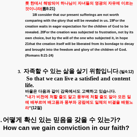
릇
한데서
해방되어
하나님이
자녀들의
영광의
자유에
이르는
것이니라
(
롬
8:21)
18I consider that our present sufferings are not worth
comparing with the glory that will be revealed in us. 19For the
creation waits in eager expectation for the children of God to be
revealed. 20For the creation was subjected to frustration, not by its
own choice, but by the will of the one who subjected it, in hope
21that the creation itself will be liberated from its bondage to decay
and brought into the freedom and glory of the children of God.
(Romans 8:21-24)
자족할
수
있는
삶을
살기
위함입니다
3.
.(
빌
4:12)
So that we can live a satisfied and content
life.
바울은
다음과
같이
감옥에서도
고백하고
있습니다
.
“
내가
비천에
처할
줄도
알고
풍부에
처할
줄도
알아
모든
일
에
배부르며
배고픔과
풍부와
궁핍에도
일체의
비결을
배웠노
라
”
(12
절
)
.
어떻게
확신
있는
믿음을
갖을
수
있는가
?
How can we gain conviction in our faith?