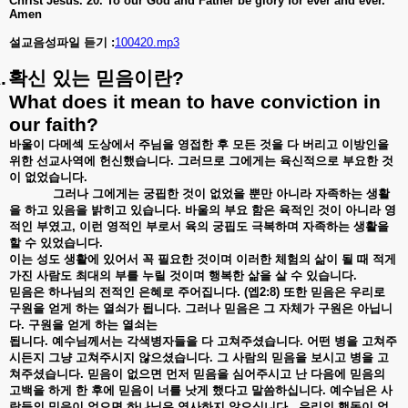
Christ Jesus. 20. To our God and Father be glory for ever and ever.
Amen
설교음성파일 듣기 :
100420.mp3
.
확신
있는
믿음이란
?
What does it mean to have conviction in
our faith?
바울이
다메섹
도상에서
주님을
영접한
후
모든
것을
다
버리고
이방인을
위한
선교사역에
헌신했습니다
.
그러므로
그에게는
육신적으로
부요한
것
이
없었습니다
.
그러나
그에게는
궁핍한
것이
없었을
뿐만
아니라
자족하는
생활
을
하고
있음을
밝히고
있습니다
.
바울의
부요
함은
육적인
것이
아니라
영
적인
부였고
,
이런
영적인
부로서
육의
궁핍도
극복하며
자족하는
생활을
할
수
있었습니다
.
이는
성도
생활에
있어서
꼭
필요한
것이며
이러한
체험의
삶이
될
때
적게
가진
사람도
최대의
부를
누릴
것이며
행복한
삶을
살
수
있습니다
.
믿음은
하나님의
전적인
은혜로
주어집니다
. (
엡
2:8)
또한
믿음은
우리로
구원을
얻게
하는
열쇠가
됩니다
.
그러나
믿음은
그
자체가
구원은
아닙니
다
.
구원을
얻게
하는
열쇠는
됩니다
.
예수님께서는
각색병자들을
다
고쳐주셨습니다
.
어떤
병을
고쳐주
시든지
그냥
고쳐주시지
않으셨습니다
.
그
사람의
믿음을
보시고
병을
고
쳐주셨습니다
.
믿음이
없으면
먼저
믿음을
심어주시고
난
다음에
믿음의
고백을
하게
한
후에
믿음이
너를
낫게
했다고
말씀하십니다
.
예수님은
사
람들의
믿음이
없으면
하나님은
역사하지
않으십니다
.
우리의
행동이
없