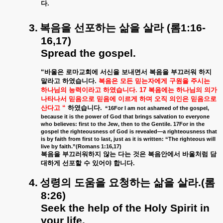
다
.
3.
복음을
선포하는
삶을
살라
(
롬
1:16-
16,17)
Spread the gospel.
“
바울은
로마교회에
서신을
보내면서
복음을
부끄러워
하지
말라고
하였습니다
.
복음은
모든
믿는자에게
구원을
주시는
하나님의
능력이라고
하였습니다
. 17
복음에는
하나님의
의가
나타나서
믿음으로
믿음에
이르게
하며
오직
의인은
믿음으로
산다고
“
하였습니다
.
“16For I am not ashamed of the gospel,
because it is the power of God that brings salvation to everyone
who believes: first to the Jew, then to the Gentile. 17For in the
gospel the righteousness of God is revealed—a righteousness that
is by faith from first to last, just as it is written: “The righteous will
live by faith.”(Romans 1:16,17)
복음을
부끄러워하지
않는
다는
것은
복음안에서
바울처럼
담
대하게
선포할
수
있어야
합니다
.
4.
성령의
도움을
요청하는
삶을
살라
.(
롬
8:26)
Seek the help of the Holy Spirit in
your life.