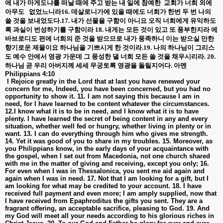
에 내가 마게도냐를 떠날 때에 주고 받는 내 일에 참예한
교회가 너희 외에
아무도
없었느니라
16.
데살로니가에 있을 때에도 너희가 한번 두 번 나의
쓸 것을 보내었도다
.17.
내가 선물을 구함이 아니요 오직 너희에게 유익하도
록 과실이 번성하기를 구함이라
18.
내게는 모든 것이 있고 또 풍부한지라 에
바브로디도 편에 너희의 준 것을 받으므로 내가 풍족하니 이는 받으실 만한
향기로운 제물이요 하나님을 기쁘시게 한 것이라
.19.
나의 하나님이 그리스
도 예수 안에서 영광 가운데 그 풍성한 댈 너희 모든 쓸 것을 채우시리라
. 20.
하나님 곧 우리 아버지께 세세 무궁토록 영광을 돌릴지어다
.
아멘
Philippians 4:10
I Rejoice greatly in the Lord that at last you have renewed your
concern for me, Indeed, you have been concerned, but you had no
opportunity to show it. 11. I am not saying this because I am in
need, for I have learned to be content whatever the circumstances.
12.I know what it is to be in need, and I know what it is to have
plenty. I have learned the secret of being content in any and every
situation, whether well fed or hungry, whether living in plenty or in
want. 13. I can do everything through him who gives me strength.
14. Yet it was good of you to share in my troubles. 15. Moreover, as
you Philippians know, in the early days of your acquaintance with
the gospel, when I set out from Macedonia, not one church shared
with me in the matter of giving and receiving, except you only; 16.
For even when I was in Thessalonica, you sent me aid again and
again when I was in need. 17. Not that I am looking for a gift, but I
am looking for what may be credited to your account. 18. I have
received full payment and even more; I am amply supplied, now that
I have received from Epaphroditus the gifts you sent. They are a
fragrant offering, an acceptable sacrifice, pleasing to God. 19. And
my God will meet all your needs according to his glorious riches in