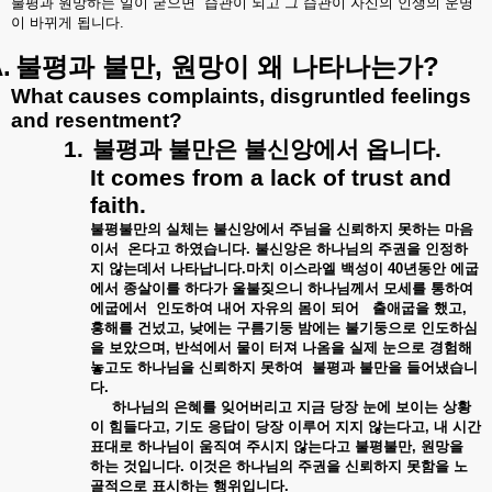
불평과
원망하는
일이
굳으면
습관이
되고
그
습관이
자신의
인생의
운명
이
바뀌게
됩니다
.
.
,
?
불평과
불만
원망이
왜
나타나는가
What causes complaints, disgruntled feelings
and resentment?
1.
불평과
불만은
불신앙에서
옵니다
.
It comes from a lack of trust and
faith.
불평불만의
실체는
불신앙에서
주님을
신뢰하지
못하는
마음
이서
온다고
하였습니다
.
불신앙은
하나님의
주권을
인정하
지
않는데서
나타납니다
.
마치
이스라엘
백성이
40
년동안
에굽
에서
종살이를
하다가
울불짖으니
하나님께서
모세를
통하여
에굽에서
인도하여
내어
자유의
몸이
되어
출애굽을
했고
,
홍해를
건넜고
,
낮에는
구름기둥
밤에는
불기둥으로
인도하심
을
보았으며
,
반석에서
물이
터져
나옴을
실제
눈으로
경험해
놓고도
하나님을
신뢰하지
못하여
불평과
불만을
들어냈습니
다
.
하나님의
은혜를
잊어버리고
지금
당장
눈에
보이는
상황
이
힘들다고
,
기도
응답이
당장
이루어
지지
않는다고
,
내
시간
표대로
하나님이
움직여
주시지
않는다고
불평불만
,
원망을
하는
것입니다
.
이것은
하나님의
주권을
신뢰하지
못함을
노
골적으로
표시하는
행위입니다
.