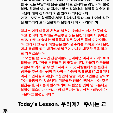
할
수
있는
유일하게
옳은
길은
바로
감사하는
것입니다
.
불평
,
불만
,
원망이
아니라
감사가
맞는
길입니다
.
불평을
멈추고
하
나님께
대해
감사하게
되면
염려가
떠나갑니다
.
야고보사도는
형제들아
서로
원망하지
말라
그리하여야
심판
을
면하리라
보라
심판자가
문밖에서
계시니라
(
약
5:9)
멕시코
어떤
마을에
온천과
냉천이
솟아나는
신기한
곳이
있
다고
합니다
.
한쪽에는
부글부글
끊는
온천이
땅에서
솟아오
르고
,
바로
그
옆에는
얼음물과
같은
차가운
물이
솟아오릅니
다
.
그래서
그
동네
여인들은
빨래
광주리를
가지고
와서
온천
에서
빨래를
삶고
냉천에서
헹구어
가지고
깨끗한
옷을
집으
로
가져갔습니다
.
그
모습을
본
외국인
관광객들이
안내하던
멕시코
가이드에게
말했습니다
.
“이곳
부인들은
참
좋겠습니다
.
찬물과
더운물을
마음대로
거저
쓸
수
있으니까요
.
이곳
사람들에게는
온천과
냉천을
주신
하나님께
감사하는
마음이
많겠군요
?
”
그랬더니
멕시코
안내원의
대답이
“천만의
말씀
.
이곳
여인들은
감사보
다는
불평이
더
많습니다
.
더운물과
찬물이
땅에서
나는
것은
괜찮은데
,
자기들이
빨래하기에
꼭
필요한
것이
안
나온다고
불평이
많습니다
.
”
“뭐가
안
나온다는
겁니까
?
”
“비누가
안
나온다고
불평입니다
.
”
Today’s Lesson.
우리에게
주시는
교
훈