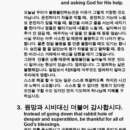
and asking God for His help.
오늘날
우리가
불평불만하는것은
이유가
그렇게
거창한
것도
아닙니다
.
운전하다가
차들로
막힐
때
,
운전하고
가는데
느림
보
운전자가
앞을
막을
때
,
물건을
사려고
줄을
서는데
세치기
를
한다거나
옆줄은
빨리가는데
내줄은
느릴
때
,
살이쪄서
단
추가
안
잠길
때
,
배우자는
내
말을
안
들을
때
등등
많습니다
.
사실
우리는
아주
사소한
일
때문에
불평하고
더
나아가
분노
합니다
.
물론
정말
불평을
할
만큼
불합리할
때도
있기는
합니
다
.
승진을
할
줄
알았는데
뭔가
차별을
받고
탈락할
때
,
중요
한
비즈니스
거래에서
배신을
당했을
때가
그렇습니다
.
그런데
안좋은
상황
때문에
불평불만을
늘어놓게
되면
반드
시
일어나는
현상이
있습니다
.
염려입니다
.
그
염려하는
삶은
불행해집니다
.
빌립보서
4
장
6
절에
아무것도
염려하지
말라고
우리에게
명합니다
.
스스로
해결
할
수
있는
일은
스스로
해결하도록
하지만
시간
과
노력이
소요됩니다
.
스스로
할
수
없다면
멘토가
있다면
조언을
구할
수도
있지만
먼저
기도하며
하나님께
지혜를
구
하십시요
.
3.
원망과
시비대신
더불어
감사합시다
.
Instead of going down that rabbit hole of
despair and superstition, be thankful for all of
God’s blessings.
우리
죄를
용서하시고
구원해주신
하나님께
대해
우리가
반응