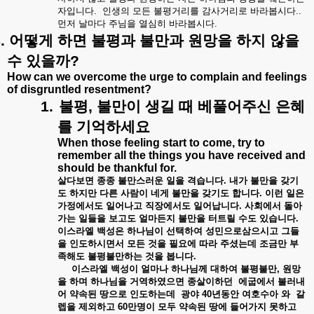
자입니다
.
인생의
모든
불평거리를
감사거리로
바라봅시다
..
먼저
날마다
주님을
열심히
바라봅시다
.
.
어떻게
하면
불평과
불만과
원망을
하지
않을
수
있을까
?
How can we overcome the urge to complain and feelings
of disgruntled resentment?
1.
불평
,
불만이
생길
때
베풀어주신
은혜
를
기억하세요
When those feeling start to come, try to
remember all the things you have received and
should be thankful for.
살다보면
종종
불만스러운
일을
격습니다
.
내가
불만을
갖기
도
하지만
다른
사람이
네게
불만을
갖기도
합니다
.
이런
일은
가정에서도
일어나고
직장에서도
일어납니다
.
사회에서
돌아
가는
일들을
보고도
얼마든지
불만을
터트릴
수도
있습니다
.
이스라엘
백성은
하나님이
선택하여
성민으로삼으시고
그들
을
인도하시면서
모든
것을
필요에
따라
주셨는데
조금만
부
족해도
불평불만하는
것을
봅니다
.
이스라엘
백성이
얼마나
하나님께
대하여
불평불만
,
원망
을
하며
하나님을
거역하였으면
종살이하던
에굽에서
불러내
어
약속된
땅으로
인도하는데
광야
40
년동안
여호수아
와
갈
렙을
제외하고
60
만명이
모두
약속된
땅에
들어가지
못하고