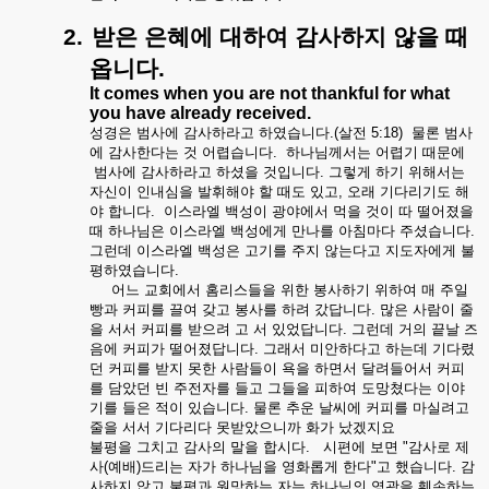
2.
받은
은혜에
대하여
감사하지
않을
때
옵니다
.
It comes when you are not thankful for what
you have already received.
성경은
범사에
감사하라고
하였습니다
.(
살전
5:18)
물론
범사
에
감사한다는
것
어렵습니다
.
하나님께서는
어렵기
때문에
범사에
감사하라고
하셨을
것입니다
.
그렇게
하기
위해서는
자신이
인내심을
발휘해야
할
때도
있고
,
오래
기다리기도
해
야
합니다
.
이스라엘
백성이
광야에서
먹을
것이
따
떨어졌을
때
하나님은
이스라엘
백성에게
만나를
아침마다
주셨습니다
.
그런데
이스라엘
백성은
고기를
주지
않는다고
지도자에게
불
평하였습니다
.
어느
교회에서
홈리스들을
위한
봉사하기
위하여
매
주일
빵과
커피를
끌여
갖고
봉사를
하려
갔답니다
.
많은
사람이
줄
을
서서
커피를
받으려
고
서
있었답니다
.
그런데
거의
끝날
즈
음에
커피가
떨어졌답니다
.
그래서
미안하다고
하는데
기다렸
던
커피를
받지
못한
사람들이
욕을
하면서
달려들어서
커피
를
담았던
빈
주전자를
들고
그들을
피하여
도망쳤다는
이야
기를
들은
적이
있습니다
.
물론
추운
날씨에
커피를
마실려고
줄을
서서
기다리다
못받았으니까
화가
났겠지요
불평을
그치고
감사의
말을
합시다
.
시편에
보면
"
감사로
제
사
(
예배
)
드리는
자가
하나님을
영화롭게
한다
"
고
했습니다
.
감
사하지
않고
불평과
원망하는
자는
하나님의
영광을
훼손하는