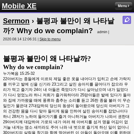
Mobile XE
Menu
Sermon
› 불평과 불만이 왜 나타날
까? Why do we complain?
admin |
2020.08.14 12:06:31 |
Skip to menu
불평과 불만이 왜 나타날까
?
Why do we complain?
누가복음
15:25-32
22
아버지는
종들에게
이르되
제일
좋은
옷을
내어다가
입히고
손에
가락지
를
끼우고
발에
신을
신기라
23
그리고
살진
송아지를
끌어다가
잡으라
우
리가
먹고
즐기자
24
이
내
아들은
죽었다가
다시
살아났으며
내가
잃었다
가
다시
얻었노라
하니
저희가
즐거워하더라
25
맏아들은
밭에
있다가
돌아
와
집에
가까왔을
때에
풍류와
춤추는
소리를
듣고
26
한
종을
불러
이
무슨
일인가
물은대
27
대답하되
당신의
동생이
돌아왔으매
당신의
아버지가
그
의
건강한
몸을
다시
맞아
들이게
됨을
인하여
살진
송아지를
잡았나이다
하니
28
저가
노하여
들어가기를
즐겨
아니하거늘
아버지가
나와서
권한대
29
아버지께
대답하여
가로되
내가
여러
해
아버지를
섬겨
명을
어김이
없
거늘
내게는
염소
새끼라도
주어
나와
내
벗으로
즐기게
하신
일이
없더니
30
아버지의
살림을
창기와
함께
먹어버린
이
아들이
돌아오매
이를
위하여