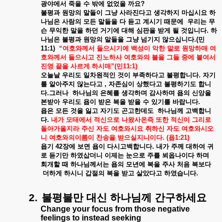
광야에서
죽을
수
밖에
없었을
까요
?
불평과
원망의
말들이
그냥
사라진다고
생각하지
마십시요
하
나님은
사람의
모든
말들을
다
듣고
계시기
때문에
우리는
무
슨
무익한
말을
하던
거기에
대해
심판을
받게
될
것입니다
.
하
나님은
불평과
원망의
말들을
그냥
넘기지
않으십니다
.(
민
11:1)
“
여호와께서
들으시기에
백성이
악한
말로
원망하매
여
호와께서
들으시고
진노하사
여호와의
불을
그들
중에
붙여서
진영
끝을
사르게
하시매
”(
민
11:1)
오늘날
우리도
일차원적인
것이
부족하다고
불평합니다
.
자기
를
알아주지
않는다고
,
자존심이
상했다고
불평하기도
합니
다
.
그러나
하나님의
은혜를
생각하며
감사하며
욥의
신앙을
본받아
우리도
욥이
받은
복을
받을
수
있기를
바랍니다
.
욥은
모든
것을
잃고
자기도
곤고한데도
하나님께
고백합니
다
.
내가
모태에서
적신으로
나왔사온즉
또한
적신이
그리로
돌아가올지라
주신
자도
여호와시요
취하신
자도
여호와시오
니
여호와의이름이
찬송을
받으실지니이다
. (
욥
1:21)
욥기
42
장에
보면
욥이
다시고백합니다
.
내가
주께
대하여
귀
로
듣기만
하였삽더니
이제는
눈으로
주를
뵈옵나이다
하며
회개할
때
하나님께서는
욥의
모년에
복을
주사
처음
복보다
더하게
하시니
갑절의
복을
받고
살았다고
하였습니다
.
2.
불평불만
대신
하나님께
간구하세요
Change your focus from those negative
feelings to instead seeking