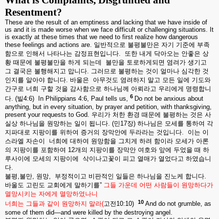
What is Complaints, Disgruntled and
Resentment?
These are the result of an emptiness and lacking that we have inside of
us and it is made worse when we face difficult or challenging situations. It
is exactly at these times that we need to first realize how dangerous
these feelings and actions are.
일반적으로
불평불만은
자기
기준에
부족
함으로
인해서
나타나는
감정표현입니다
.
또한
내게
닥아오는
안좋은
상
황
때문에
불평불만을
하게
되는데
불만을
토로하게되면
염려가
생기고
그
결국은
불행해지고
맙니다
.
그러므로
불평하는
것이
얼마나
심각한
것
인지를
알아야
합니다
.
바울은
아무것도
염려하지
말고
모든
일에
기도와
간구로
너희
구할
것을
감사함으로
하나님께
아뢰라고
우리에게
명령합니
6
다
. (
빌
4:6)
In Philippians 4:6, Paul tells us,
Do not be anxious about
anything, but in every situation, by prayer and petition, with thanksgiving,
present your requests to God.
우리가
처한
환경
때문에
불평하는
것은
사
실상
하나님을
원망하는
일이
됩니다
. (
민
17
장
)
하나님은
모세를
통하여
각
지파대로
지팡이를
위하여
증거의
장막안에
두라라는
것입니다
.
이는
이
스라엘
자손이
너희에
대하여
원망함을
그치게
하려
함이라
모세가
아론
의
지팡이를
포함하여
12
개의
지팡이를
장막안
여호와
앞에
두었을
때
하
루사이에
모세의
지팡이에
삭이나고꽃이
피고
열매가
열었다고
하였습니
다
.
불평
,
불만
,
원망
,
부정적이고
비판적인
일들은
하나님을
진노케
합니다
.
바울도
고린도
교회에게
말하기를
”
그들
가운데
어떤
사람들이
원망하다가
멸망시키는
자에게
멸망하였나니
10
너희는
그들과
같이
원망하지
말라
(
고전
10:10)
And do not grumble, as
some of them did—and were killed by the destroying angel.