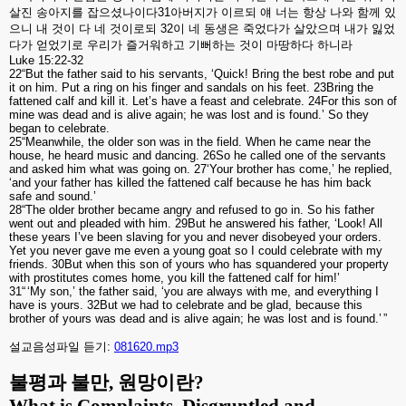
살진
송아지를
잡으셨나이다
31
아버지가
이르되
얘
너는
항상
나와
함께
있
으니
내
것이
다
네
것이로되
32
이
네
동생은
죽었다가
살았으며
내가
잃었
다가
얻었기로
우리가
즐거워하고
기뻐하는
것이
마땅하다
하니라
Luke 15:22-32
22“But the father said to his servants, ‘Quick! Bring the best robe and put
it on him. Put a ring on his finger and sandals on his feet. 23Bring the
fattened calf and kill it. Let’s have a feast and celebrate. 24For this son of
mine was dead and is alive again; he was lost and is found.’ So they
began to celebrate.
25“Meanwhile, the older son was in the field. When he came near the
house, he heard music and dancing. 26So he called one of the servants
and asked him what was going on. 27‘Your brother has come,’ he replied,
‘and your father has killed the fattened calf because he has him back
safe and sound.’
28“The older brother became angry and refused to go in. So his father
went out and pleaded with him. 29But he answered his father, ‘Look! All
these years I’ve been slaving for you and never disobeyed your orders.
Yet you never gave me even a young goat so I could celebrate with my
friends. 30But when this son of yours who has squandered your property
with prostitutes comes home, you kill the fattened calf for him!’
31“ ‘My son,’ the father said, ‘you are always with me, and everything I
have is yours. 32But we had to celebrate and be glad, because this
brother of yours was dead and is alive again; he was lost and is found.’ ”
설교음성파일 듣기:
081620.mp3
불평과 불만
,
원망이란
?