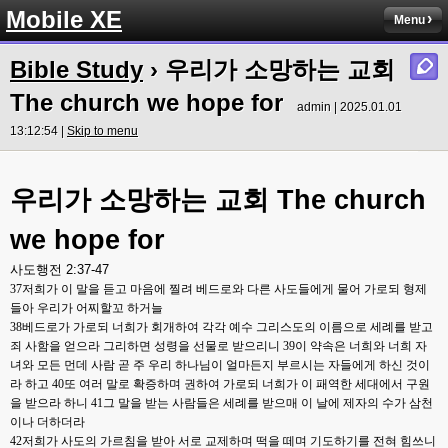
Mobile XE
Menu
Bible Study
› 우리가 소망하는 교회
The church we hope for
admin | 2025.01.01
13:12:54 |
Skip to menu
우리가
소망하는
교회
The church
we hope for
사도행전
2:37-47
37
저희가 이 말을 듣고 마음에 찔려 베드로와 다른 사도들에게 물어 가로되 형제
들아 우리가 어찌할꼬 하거늘
38
베드로가 가로되 너희가 회개하여 각각 예수 그리스도의 이름으로 세례를 받고
죄 사함을 얻으라 그리하면 성령을 선물로 받으리니
39
이 약속은 너희와 너희 자
녀와 모든 먼데 사람 곧 주 우리 하나님이 얼마든지 부르시는 자들에게 하신 것이
라 하고
40
또 여러 말로 확증하며 권하여 가로되 너희가 이 패역한 세대에서 구원
을 받으라 하니
41
그 말을 받는 사람들은 세례를 받으매 이 날에 제자의 수가 삼천
이나 더하더라
42
저희가 사도의 가르침을 받아 서로 교제하며 떡을 떼며 기도하기를 전혀 힘쓰니