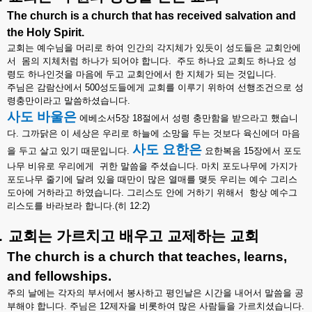
The church is a church that has received salvation and
the Holy Spirit.
교회는
예수님을
머리로
하여
인간의
각지체가
있듯이
성도들은
교회안에
서
몸의
지체처럼
하나가
되어야
합니다
.
주도
하나요
교회도
하나요
성
령도
하나인것을
마음에
두고
교회안에서
한
지체가
되는
것입니다
.
주님은
감람산에서
500
성도들에게
교회를
이루기
위하여
선행조건으로
성
령충만이라고
말씀하셨습니다
.
사도
바울은
에베소서
5
장
18
절에서
성령
충만함을
받으라고
했습니
다
.
그까닭은
이
세상은
우리로
하늘에
소망을
두는
것보다
육신에더
마음
사도
요한은
을
두고
살고
있기
때문입니다
.
요한복음
15
장에서
포도
나무
비유로
우리에게
귀한
말씀을
주셨습니다
.
마치
포도나무에
가지가
포도나무
줄기에
달려
있을
때만이
많은
열매를
맺듯
우리는
예수
그리스
도아에
거하라고
하였습니다
.
그리스도
안에
거하기
위해서
항상
예수그
리스도를
바라보라
합니다
.(
히
12:2)
.
교회는
가르치고
배우고
교제하는
교회
The church is a church that teaches, learns,
and fellowships.
주의
날에는
각자의
부서에서
봉사하고
평인날은
시간을
내어서
말씀을
공
부해야
합니다
.
주님은
12
제자을
비롯하여
많은
사람들을
가르치셨습니다
.