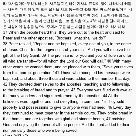
라
43
사람마다 두려워하는데 사도들로 인하여 기사와 표적이 많이 나타나니
44
믿
는 사람이 다 함께 있어 모든 물건을 서로 통용하고
45
또 재산과 소유를 팔아 각 사
람의 필요를 따라 나눠 주고
46
날마다 마음을 같이 하여 성전에 모이기를 힘쓰고
집에서 떡을 떼며 기쁨과 순전한 마음으로 음식을 먹고
47
하나님을 찬미하며 또
온 백성에게 칭송을 받으니 주께서 구원 받는 사람을 날마다 더하게 하시니라
37 When the people heard this, they were cut to the heart and said to
Peter and the other apostles, “Brothers, what shall we do?”
38 Peter replied, “Repent and be baptized, every one of you, in the name
of Jesus Christ for the forgiveness of your sins. And you will receive the
gift of the Holy Spirit. 39 The promise is for you and your children and for
all who are far off—for all whom the Lord our God will call.” 40 With many
other words he warned them; and he pleaded with them, “Save yourselves
from this corrupt generation.” 41 Those who accepted his message were
baptized, and about three thousand were added to their number that day.
42 They devoted themselves to the apostles’ teaching and to fellowship,
to the breaking of bread and to prayer. 43 Everyone was filled with awe at
the many wonders and signs performed by the apostles. 44 All the
believers were together and had everything in common. 45 They sold
property and possessions to give to anyone who had need. 46 Every day
they continued to meet together in the temple courts. They broke bread in
their homes and ate together with glad and sincere hearts, 47 praising
God and enjoying the favor of all the people. And the Lord added to their
number daily those who were being saved.