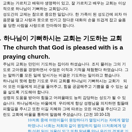
교회는
가르치고
배워야
생명력이
있고
,
잘
가르치고
배우는
교회는
이상
적으로
하나님이
기뻐하는
교회입니다
.
성도간의
교제는
참으로
중요한
일입니다
.
한
가족이
된
성도간에
피차
마
음문을
열고
사랑과
웃으로
반기고
정다운
대화의
손을
뜨겁게
잡고
슬픔
을
당한
사람을
사랑으로
안아줘야
합니다
.
.
하나님이
기뻐하시는
교회는
기도하는
교회
The church that God is pleased with is a
praying church.
주님의
교회는
만민이
기도하는
집이라
하셨습니다
.
조지
뮬러는
그의
기
도로
고아원을
경영하면서
수많은
이적과
기적을
체험했다
하였습니다
.
그
는
말하기를
모든
일에
앞서가는
비결은
기도하는
일이라고
했습니다
.
하나님의
뜻에
합한
기도로
우리
교회를
하나님이
기뻐하시는
교회가
되
어
모든
이들에게
피곤을
풀어주고
,
힘을
공굽해주고
기쁨을
줄
수
있는
삶
을
살도록
기도해야
합니다
.
성령의
도움을
받아야
힘들고
어려울때도
능히
감당하는
성도가
될
수
있
습니다
.
하나님께서는
바울에게
우리에게
항상
성령님을
의지하면
힘들때
피할길을
주시고
또한
이길
지혜와
그에
따르는
모든
여건을
주신다고
고
린도
교회에
바울을
통하여
말씀해
주셨습니다
. (
고전
10:10-13)
10
저희 중에 어떤이들이 원망하다가 멸망시키는 자에게 멸망
하였나니 너희는 저희와 같이 원망하지 말라
11
저희에게 당
한 이런 일이 거울이 되고 또한 말세를 만난 우리의 경계로 기