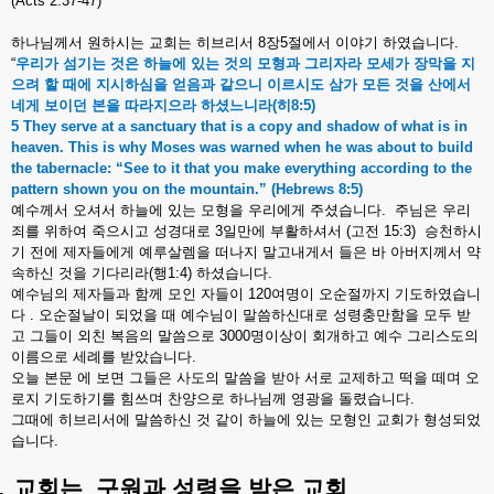
(Acts 2:37-47)
하나님께서
원하시는
교회는
히브리서
8
장
5
절에서
이야기
하였습니다
.
“
우리가
섬기는
것은
하늘에
있는
것의
모형과
그리자라
모세가
장막을
지
으려
할
때에
지시하심을
얻음과
같으니
이르시도
삼가
모든
것을
산에서
네게
보이던
본을
따라지으라
하셨느니라
(
히
8:5)
5 They serve at a sanctuary that is a copy and shadow of what is in
heaven. This is why Moses was warned when he was about to build
the tabernacle: “See to it that you make everything according to the
pattern shown you on the mountain.” (Hebrews 8:5)
예수께서
오셔서
하늘에
있는
모형을
우리에게
주셨습니다
.
주님은
우리
죄를
위하여
죽으시고
성경대로
3
일만에
부활하셔서
(
고전
15:3)
승천하시
기
전에
제자들에게
예루살렘을
떠나지
말고내게서
들은
바
아버지께서
약
속하신
것을
기다리라
(
행
1:4)
하셨습니다
.
예수님의
제자들과
함께
모인
자들이
120
여명이
오순절까지
기도하였습니
다
.
오순절날이
되었을
때
예수님이
말씀하신대로
성령충만함을
모두
받
고
그들이
외친
복음의
말씀으로
3000
명이상이
회개하고
예수
그리스도의
이름으로
세례를
받았습니다
.
오늘
본문
에
보면
그들은
사도의
말씀을
받아
서로
교제하고
떡을
떼며
오
로지
기도하기를
힘쓰며
찬양으로
하나님께
영광을
돌렸습니다
.
그때에
히브리서에
말씀하신
것
같이
하늘에
있는
모형인
교회가
형성되었
습니다
.
.
교회는
구원과
성령을
받은
교회