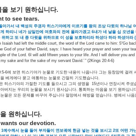
물을
보기
원하십니다
.
nt to see tears.
돌아가서
내
백성의
주권자
히스기야에게
이르기를
왕의
조상
다윗의
하나님
낫게
하리니
네가
삼일만에
여호와의
전에
올라가겠고
6
내가
네
날을
십
오년을
를
위하고
또
내
종
다윗을
위하므로
이
성을
보호하리라
하셨다
하라
하셨더라
(
 Isaiah had left the middle court, the word of the Lord came to him: 5“Go back
he God of your father David, says: I have heard your prayer and seen your tear
ple of the Lord. 6I will add fifteen years to your life. And I will deliver you and
r my sake and for the sake of my servant David.’
” (2Kings 20:4-6)
:5-6
에
보면
히스기야가
눈물로
기도한
내용이
나옵니다
그는
등창암에
걸려
굴을
베게에다
묻고
애통하는
눈물로
간절히
기도했습니다
.
은
히스기야의
가절한
기도를
들으시고
그의
생명을
15
년이나
연장시켜
주셨
아버지는
우리의
눈물을
보시기
원사십니다
.
통회하는
마음을
보기
원하십니
눈물은
모든
문제를
바꾸어
주십니다
절망에서
해방을
얻습니다
.
병에서
나음
을
원하십니다
.
wants our devotion.
1
예수께서
눈을
들어
부자들이
연보궤에
헌금
넣는
것을
보시고
2
또
어떤
가