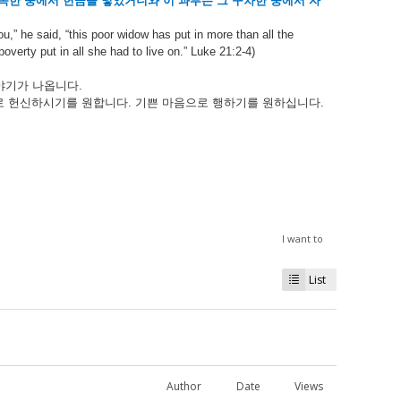
족한
중에서
헌금을
넣었거니와
이
과부는
그
구차한
중에서
자
u,” he said, “this poor widow has put in more than all the
poverty put in all she had to live on.” Luke 21:2-4)
야기가
나옵니다
.
로
헌신하시기를
원합니다
.
기쁜
마음으로
행하기를
원하십니다
.
I want to
List
Author
Date
Views