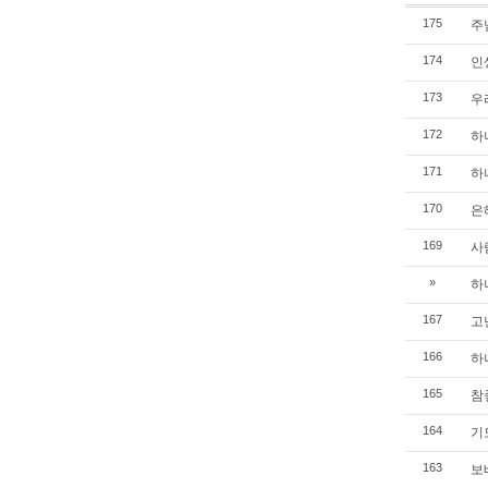
주님
175
인생
174
우리
173
하나
172
하나
171
은혜
170
사람
169
하나
»
고난
167
하나
166
참좋
165
기도
164
보배
163