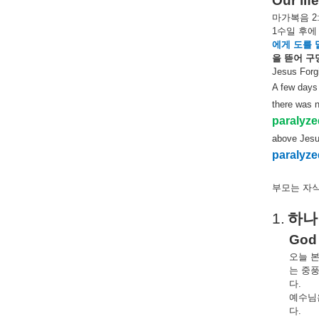
Our lif
마가복음
2:
1
수일
후에
에게
도를
을
뜯어
구
Jesus Forg
A few days
there was n
paralyz
above Jesus
paralyze
부모는
자
1.
하나
God 
오늘
는
중
다
.
예수님
다
.