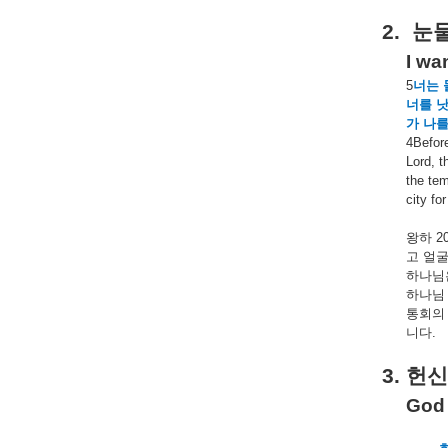
2.
눈
I wa
5
너는
너를
가
나
4Before
Lord, t
the tem
city fo
왕하
20
고
얼
하나님
하나님
통회의
니다
.
3.
헌신
God 