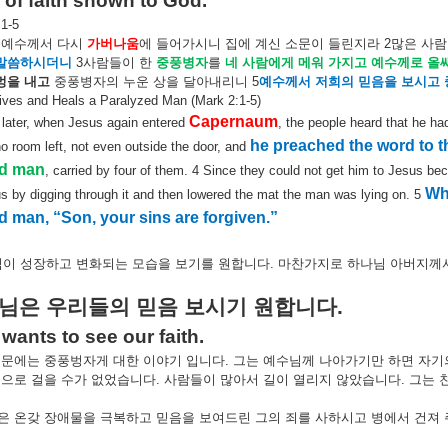
e of faith shown to God.
1-5
예수께서
다시
가버나움
에
들어가시니
집에
계신
소문이
들린지라
2
많은
사람
말씀하시더니
3
사람들이
한
중풍병자
를
네
사람에게
메워
가지고
예수께로
올
멍을
내고
중풍병자의
누운
상을
달아내리니
5
예수께서
저희의
믿음을
보시고
ives and Heals a Paralyzed Man (Mark 2:1-5)
Capernaum
 later, when Jesus again entered
, the people heard that he h
he preached the word to 
o room left, not even outside the door, and
ed man
, carried by four of them. 4 Since they could not get him to Jesus be
Whe
 by digging through it and then lowered the mat the man was lying on. 5
d man, “Son, your sins are forgiven.”
식이
성장하고
변화되는
모습을
보기를
원합니다
.
마찬가지로
하나님
아버지께
님은
우리들의
믿음
보시기
원합니다
.
wants to see our faith.
본문에는
중풍벙자게
대한
이야기
입니다
.
그는
예수님께
나아가기만
하면
자기
풍으로
걸을
수가
없었습니다
.
사람들이
많아서
길이
열리지
않았습니다
.
그는
은
온갖
장애물을
극복하고
믿음을
보여드린
그의
죄를
사하시고
병에서
건져