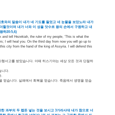
여호와의
말씀이
내가
네
기도를
들었고
네
눈물을
보았노라
내가
더할것이며
내가
너와
이
성을
앗수르
왕의
손에서
구원하고
내
왕하
20:5,6)
 and tell Hezekiah, the ruler of my people, ‘This is what the
s; I will heal you. On the third day from now you will go up to
 this city from the hand of the king of Assyria. I will defend this
사형서고를
받았습니다
.
이때
히스기야는
세상
모든
것과
단절하
습니다
.
다
.
을
얻습니다
.
실패에서
회복을
얻습니다
.
죽음에서
생명을
얻습
난한
과부의
두
렙돈
넣는
것을
보시고
3
가라사대
내가
참으로
너