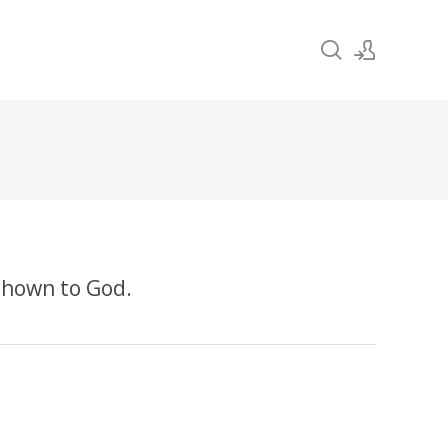
Sign In
Sign Up
own to God.