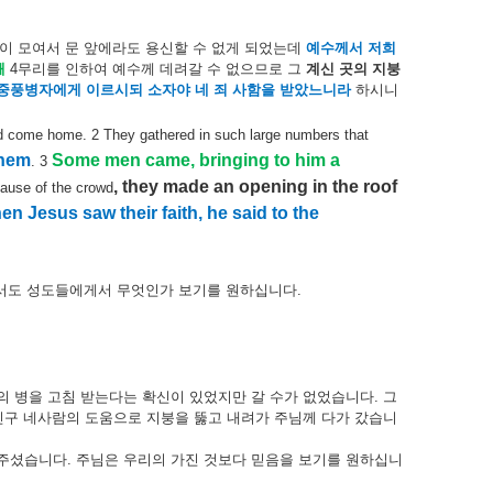
이
모여서
문
앞에라도
용신할
수
없게
되었는데
예수께서
저희
쌔
4
무리를
인하여
예수께
데려갈
수
없으므로
그
계신
곳의
지붕
중풍병자에게
이르시되
소자야
네
죄
사함을
받았느니라
하시니
ad come home. 2 They gathered in such large numbers that
them
Some men came, bringing to him a
. 3
, they made an opening in the roof
cause of the crowd
n Jesus saw their faith, he said to the
서도
성도들에게서
무엇인가
보기를
원하십니다
.
의
병을
고침
받는다는
확신이
있었지만
갈
수가
없었습니다
.
그
친구
네사람의
도움으로
지붕을
뚫고
내려가
주님께
다가
갔습니
주셨습니다
.
주님은
우리의
가진
것보다
믿음을
보기를
원하십니