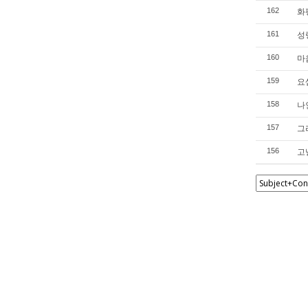
화평
162
성령
161
마음
160
요셉
159
나인
158
그리
157
고넬
156