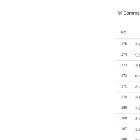
Comme
No.
주님
175
인생
174
우리
173
하나
172
하나
171
은혜
170
사람
169
하나
168
고난
167
하나
166