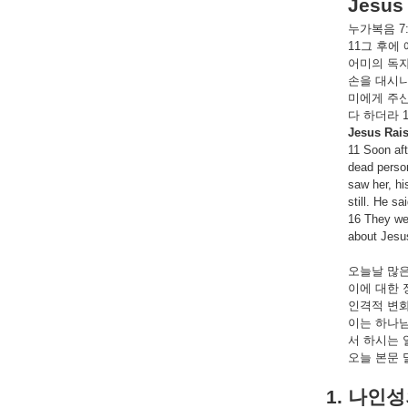
Jesus 
누가복음
7
11
그
후에
어미의
독
손을
대시
미에게
주
다
하더라
1
Jesus Rais
11 Soon aft
dead perso
saw her, hi
still. He s
16 They wer
about Jesus
오늘날
많
이에
대한
인격적
변
이는
하나
서
하시는
오늘
본문
1.
나인성