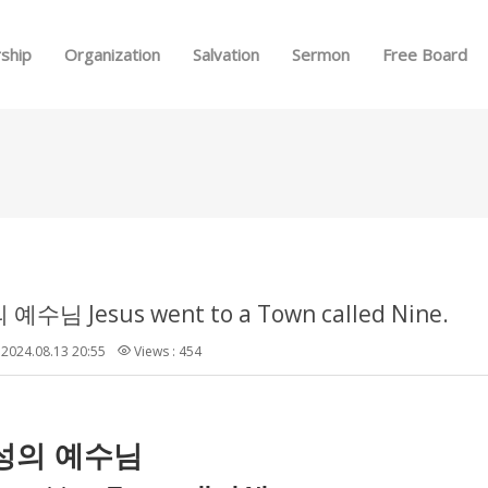
Skip to menu
ship
Organization
Salvation
Sermon
Free Board
수님 Jesus went to a Town called Nine.
2024.08.13 20:55
Views : 454
성의
예수님