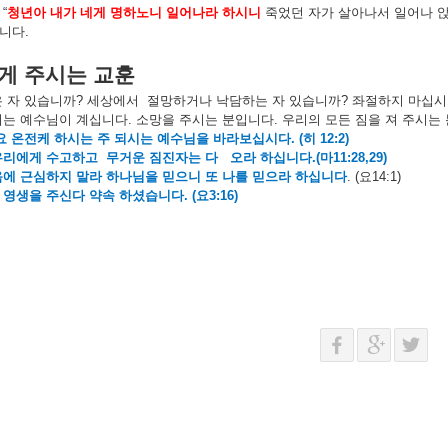
“
청년아
내가
네게
명하노니
일어나라
하시니
죽었던
자가
살아나서
일어나
니다
.
게
주시는
교훈
은
자
있습니까
?
세상에서
절망하거나
낙담하는
자
있습니까
?
좌절하지
마십시
시는
예수님이
계십니다
.
소망을
주시는
분입니다
.
우리의
모든
짐을
져
주시는
요
온전케
하시는
주
되시는
예수님을
바라보십시다
. (
히
12:2)
우리에게
수고하고
무거운
짐진자는
다
오라
하십니다
.(
마
11:28,29)
음에
근심하지
말라
하나님을
믿으니
또
나를
믿으라
하십니다
. (
요
14:1)
영생을
주신다
약속
하셨습니다
. (
요
3:16)