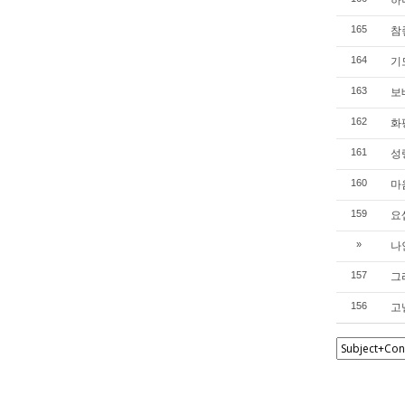
참좋
165
기도
164
보배
163
화평
162
성령
161
마음
160
요셉
159
나인
»
그리
157
고넬
156