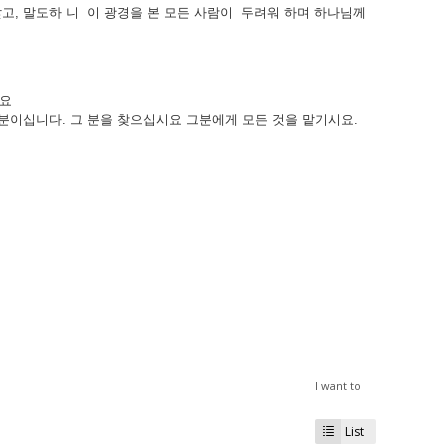
앉고
,
말도하
니
이
광경을
본
모든
사람이
두려워
하며
하나님께
요
분이십니다
.
그
분을
찾으십시요
그분에게
모든
것을
맡기시요
.
I want to
List