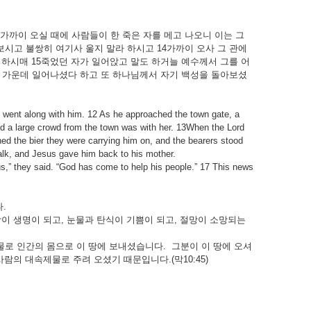
가까이
오실
때에
사람들이
한
죽은
자를
메고
나오니
이는
그
보시고
불쌍히
여기사
울지
말라
하시고
14
가까이
오사
그
관에
하시매
15
죽었던
자가
일어앉고
말도
하거늘
예수께서
그를
어
가운데
일어나셨다
하고
또
하나님께서
자기
백성을
돌아보셨
d went along with him. 12 As he approached the town gate, a
d a large crowd from the town was with her. 13When the Lord
hed the bier they were carrying him on, and the bearers stood
talk, and Jesus gave him back to his mother.
s,” they said. “God has come to help his people.” 17 This news
다
.
망이
생명이
되고
,
눈물과
탄식이
기쁨이
되고
,
절망이
소망되는
물로
인간의
몸으로
이
땅에
보내셨습니다
.
그분이
이
땅에
오셔
사람의
대속제물로
주려
오셨기
때문입니다
.(
막
10:45)