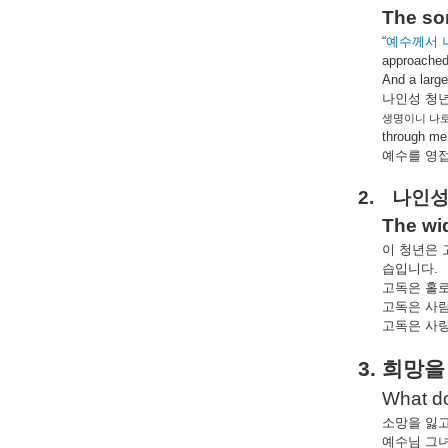
The son
“
예수께서
approached
And a large
나인성
청
생명이니
나
through me.
예수를
영
2.
나인
The wi
이
청년은
습입니다
.
고독은
홀
고독은
사
고독은
사
3.
희망을
What do
소망을
잃
예수님
그