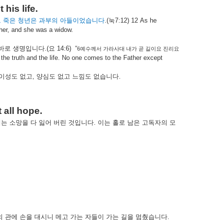
his life.
그
죽은
청년은
과부의
아들이었습니다
.(
눅
7:12) 12 As he
her, and she was a widow.
바로
생명입니다
.(
요
14:6)
“
6
예수께서
가라사대
내가
곧
길이요
진리요
he truth and the life. No one comes to the Father except
이성도
없고
,
양심도
없고
느낌도
없습니다
.
 all hope.
게는
소망을
다
잃어
버린
것입니다
.
이는
홀로
남은
고독자의
모
의
관에
손을
대시니
메고
가는
자들이
가는
길을
멈췄습니다
.