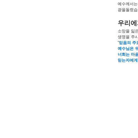
예수께서는
광을돌렸습
우리에
소망을
잃
생명을
주
“
믿음의
주
예수님은
너희는
마
믿는자에게