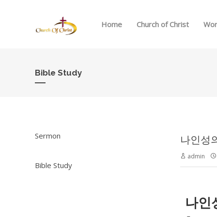
Home
Church of Christ
Wor
Bible Study
Sermon
나인성의 예
admin
Bible Study
나인