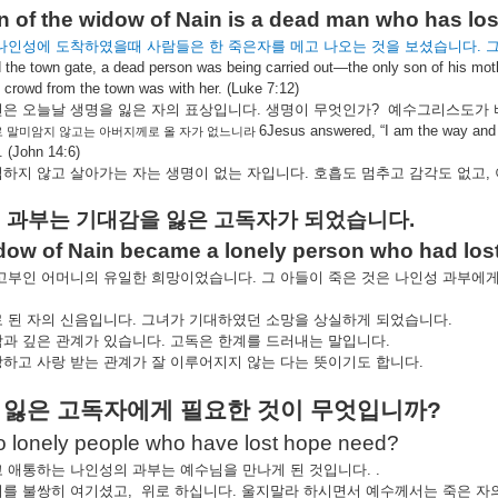
 of the widow of Nain is a dead man who has lost 
나인성에
도착하였을때
사람들은
한
죽은자를
메고
나오는
것을
보셨습니다
.
 the town gate, a dead person was being carried out—the only son of his mot
 crowd from the town was with her. (Luke 7:12)
년은
오늘날
생명을
잃은
자의
표상입니다
.
생명이
무엇인가
?
예수그리스도가
6Jesus answered, “I am the way and t
로
말미암지
않고는
아버지께로
올
자가
없느니라
 (John 14:6)
접하지
않고
살아가는
자는
생명이
없는
자입니다
.
호흡도
멈추고
감각도
없고
,
성
과부는
기대감을
잃은
고독자가
되었습니다
.
dow of Nain became a lonely person who had lost
고부인
어머니의
유일한
희망이었습니다
.
그
아들이
죽은
것은
나인성
과부에
로
된
자의
신음입니다
.
그녀가
기대하였던
소망을
상실하게
되었습니다
.
람과
깊은
관계가
있습니다
.
고독은
한계를
드러내는
말입니다
.
랑하고
사랑
받는
관계가
잘
이루어지지
않는
다는
뜻이기도
합니다
.
잃은
고독자에게
필요한
것이
무엇입니까
?
 lonely people who have lost hope need?
고
애통하는
나인성의
과부는
예수님을
만나게
된
것입니다
. .
녀를
불쌍히
여기셨고
,
위로
하십니다
.
울지말라
하시면서
예수께서는
죽은
자