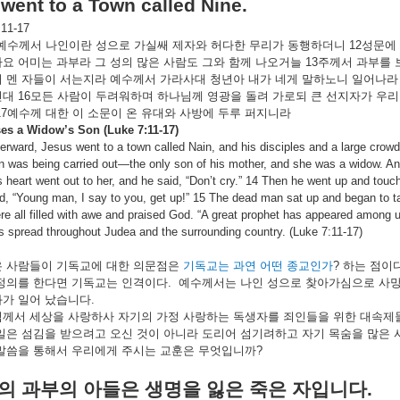
went to a Town called Nine.
:11-17
예수께서
나인이란
성으로
가실쌔
제자와
허다한
무리가
동행하더니
12
성문에
자요
어미는
과부라
그
성의
많은
사람도
그와
함께
나오거늘
13
주께서
과부를
니
멘
자들이
서는지라
예수께서
가라사대
청년아
내가
네게
말하노니
일어나라
신대
16
모든
사람이
두려워하며
하나님께
영광을
돌려
가로되
큰
선지자가
우리
7
예수께
대한
이
소문이
온
유대와
사방에
두루
퍼지니라
es a Widow’s Son (Luke 7:11-17)
erward, Jesus went to a town called Nain, and his disciples and a large crow
n was being carried out—the only son of his mother, and she was a widow. An
s heart went out to her, and he said, “Don’t cry.” 14 Then he went up and touc
aid, “Young man, I say to you, get up!” 15 The dead man sat up and began to 
e all filled with awe and praised God. “A great prophet has appeared among u
 spread throughout Judea and the surrounding country. (Luke 7:11-17)
은
사람들이
기독교에
대한
의문점은
기독교는
과연
어떤
종교인가
?
하는
점이
정의를
한다면
기독교는
인격이다
.
예수께서는
나인
성으로
찾아가심으로
사
화가
일어
났습니다
.
님께서
세상을
사랑하사
자기의
가정
사랑하는
독생자를
죄인들을
위한
대속제
일은
섬김을
받으려고
오신
것이
아니라
도리어
섬기려하고
자기
목숨을
많은
말씀을
통해서
우리에게
주시는
교훈은
무엇입니까
?
의
과부의
아들은
생명을
잃은
죽은
자입니다
.