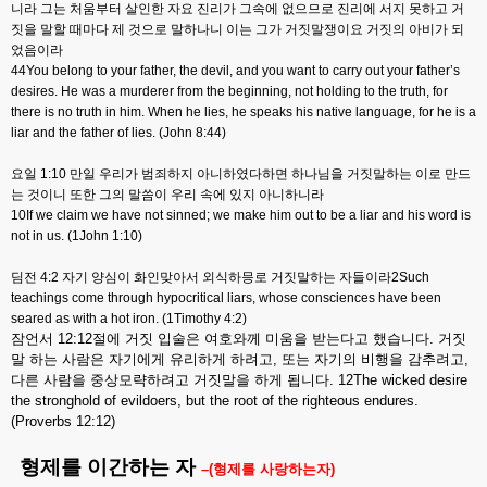
니라
그는
처움부터
살인한
자요
진리가
그속에
없으므로
진리에
서지
못하고
거
짓을
말할
때마다
제
것으로
말하나니
이는
그가
거짓말쟁이요
거짓의
아비가
되
었음이라
44You belong to your father, the devil, and you want to carry out your father’s
desires. He was a murderer from the beginning, not holding to the truth, for
there is no truth in him. When he lies, he speaks his native language, for he is a
liar and the father of lies. (John 8:44)
요일
1:10
만일
우리가
범죄하지
아니하였다하면
하나님을
거짓말하는
이로
만드
는
것이니
또한
그의
말씀이
우리
속에
있지
아니하니라
10If we claim we have not sinned; we make him out to be a liar and his word is
not in us. (1John 1:10)
딤전
4:2
자기
양심이
화인맞아서
외식하믕로
거짓말하는
자들이라
2Such
teachings come through hypocritical liars, whose consciences have been
seared as with a hot iron. (1Timothy 4:2)
잠언서
12:12
절에
거짓
입술은
여호와께
미움을
받는다고
했습니다
.
거짓
말
하는
사람은
자기에게
유리하게
하려고
,
또는
자기의
비행을
감추려고
,
다른
사람을
중상모략하려고
거짓말을
하게
됩니다
. 12The wicked desire
the stronghold of evildoers, but the root of the righteous endures.
(Proverbs 12:12)
형제를
이간하는
자
–(
형제를
사랑하는자
)