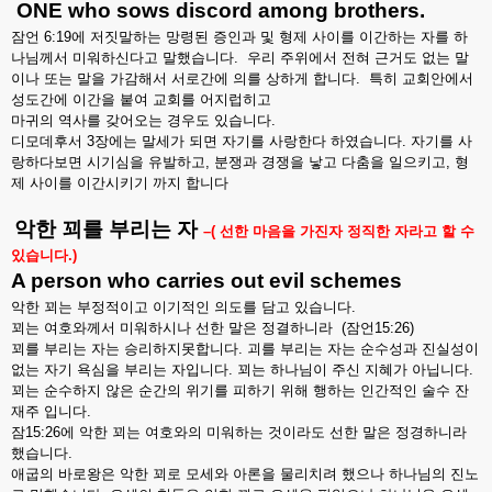
ONE who sows discord among brothers.
잠언
6:19
에
저짓말하는
망령된
증인과
및
형제
사이를
이간하는
자를
하
나님께서
미워하신다고
말했습니다
.
우리
주위에서
전혀
근거도
없는
말
이나
또는
말을
가감해서
서로간에
의를
상하게
합니다
.
특히
교회안에서
성도간에
이간을
붙여
교회를
어지럽히고
마귀의
역사를
갖어오는
경우도
있습니다
.
디모데후서
3
장에는
말세가
되면
자기를
사랑한다
하였습니다
.
자기를
사
랑하다보면
시기심을
유발하고
,
분쟁과
경쟁을
낳고
다춤을
일으키고
,
형
제
사이를
이간시키기
까지
합니다
악한
꾀를
부리는
자
–(
선한
마음을
가진자
정직한
자라고
할
수
있습니다
.)
A person who carries out evil schemes
악한
꾀는
부정적이고
이기적인
의도를
담고
있습니다
.
꾀는
여호와께서
미워하시나
선한
말은
정결하니라
(
잠언
15:26)
꾀를
부리는
자는
승리하지못합니다
.
괴를
부리는
자는
순수성과
진실성이
없는
자기
욕심을
부리는
자입니다
.
꾀는
하나님이
주신
지혜가
아닙니다
.
꾀는
순수하지
않은
순간의
위기를
피하기
위해
행하는
인간적인
술수
잔
재주
입니다
.
잠
15:26
에
악한
꾀는
여호와의
미워하는
것이라도
선한
말은
정경하니라
했습니다
.
애굽의
바로왕은
악한
꾀로
모세와
아론을
물리치려
했으나
하나님의
진노