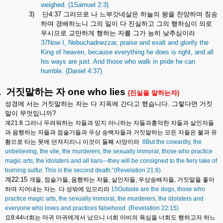
weighed. (1Samuel 2:3)
3)
단
4:37
그러므로
나
느부갓네살은
하늘의
왕을
찬양하며
칭송
하며
경배하노니
그의
일이
다
진실하고
그의
행하심이
의로
우시므로
교만하게
행하는
자를
그가
능히
낮추심이라
37Now I, Nebuchadnezzar, praise and exalt and glorify the
King of heaven, because everything he does is right, and all
his ways are just. And those who walk in pride he can
humble. (Daniel 4:37)
.
거짓말하는
자
one who lies
(
진실을
말하는자
)
성경에
서는
거짓말하는
자는
다
지옥에
간다고
했습니다
.
그렇다면
거짓
말이
무엇입니까
?
계
21:8
그러나
두려워하는
자들과
믿지
아니하는
자들과흉악한
자들과
살인자들
과
음행하는
자들과
점술가들과
우상
숭백자들과
거짓말하는
모든
자들은
불과
유
황으로
타는
못에
던져지리니
이것이
둘째
사망이라
8But the cowardly, the
unbelieving, the vile, the murderers, the sexually immoral, those who practice
magic arts, the idolaters and all liars—they will be consigned to the fiery lake of
burning sulfur. This is the second death.”(Revelation 21:8)
계
22:15
개들
,
점술가들
,
음행하는
자들
,
살인자들
,
우상숭배자들
,
거짓말을
좋아
하며
지어내는
자는
다
성밖에
있으리라
15Outside are the dogs, those who
practice magic arts, the sexually immoral, the murderers, the idolaters and
everyone who loves and practices falsehood. (Revelation 22:15)
요
8:44
너희는
마귀
마귀에게서
났으니
너희
아비의
욕심을
너희도
행하고자
하느