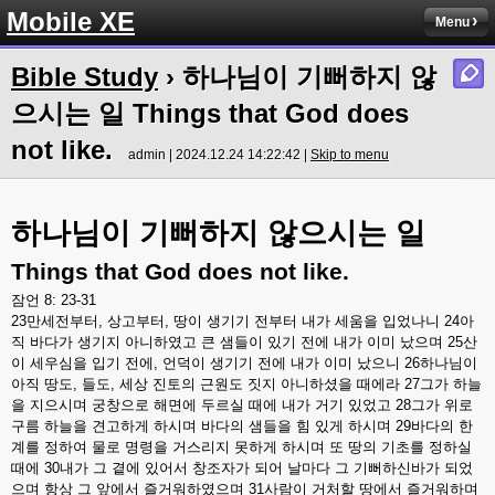
Mobile XE
Menu
Bible Study
› 하나님이 기뻐하지 않
으시는 일 Things that God does
not like.
admin | 2024.12.24 14:22:42 |
Skip to menu
하나님이
기뻐하지
않으시는
일
Things that God does not like.
잠언
8: 23-31
23
만세전부터
,
상고부터
,
땅이
생기기
전부터
내가
세움을
입었나니
24
아
직
바다가
생기지
아니하였고
큰
샘들이
있기
전에
내가
이미
났으며
25
산
이
세우심을
입기
전에
,
언덕이
생기기
전에
내가
이미
났으니
26
하나님이
아직
땅도
,
들도
,
세상
진토의
근원도
짓지
아니하셨을
때에라
27
그가
하늘
을
지으시며
궁창으로
해면에
두르실
때에
내가
거기
있었고
28
그가
위로
구름
하늘을
견고하게
하시며
바다의
샘들을
힘
있게
하시며
29
바다의
한
계를
정하여
물로
명령을
거스리지
못하게
하시며
또
땅의
기초를
정하실
때에
30
내가
그
곁에
있어서
창조자가
되어
날마다
그
기뻐하신바가
되었
으며
항상
그
앞에서
즐거워하였으며
31
사람이
거처할
땅에서
즐거워하며