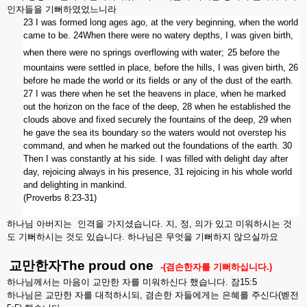
인자들을
기뻐하였었느니라
23 I was formed long ages ago, at the very beginning, when the world
came to be. 24When there were no watery depths, I was given birth,
when there were no springs overflowing with water;
25
before the
mountains were settled in place,
before the hills, I was given birth,
26
before he made the world or its fields
or any of the dust of the earth.
27
I was there when he set the heavens in place,
when he marked
out the horizon on the face of the deep,
28
when he established the
clouds above
and fixed securely the fountains of the deep,
29
when
he gave the sea its boundary
so the waters would not overstep his
command,
and when he marked out the foundations of the earth.
30
Then I was constantly at his side.
I was filled with delight day after
day,
rejoicing always in his presence,
31
rejoicing in his whole world
and delighting in mankind.
(Proverbs 8:23-31)
하나님
아버지는
인격을
가지셨습니다
.
지
,
정
,
의가
있고
미워하시는
것
도
기뻐하시는
것도
있습니다
.
하나님은
무엇을
기뻐하지
않으실까요
교만한자
The proud one
-(
겸손한자를
기뻐하십니다
.)
하나님께서는
마음이
교만한
자를
미워하신다
했습니다
.
잠
15:5
하나님은
교만한
자를
대적하시되
,
겸손한
자들에게는
은혜를
주신다
(
벧전