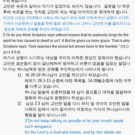
5:5)
했습니다
.
교만은
속옷과
같아서
자기가
입었어도
보이지
않습니다
.
겉옷을
다
벗은
후에
속옷을
벗는
것처럼
교만의
죄는
제일
마지막으로
회개하게
됩니다
.
야고보
사도는
4:5,6
에서
너희는
하나님이
우리
속에
거하게
하신
성령이
시기하
기까지
사모한하신
말씀을
헛된
줄로
생각하느냐
그러나
교만한
자를
물리치시고
겸손한
자에게
은혜를
주신다
하였습니다
.
5 Or do you think Scripture says without reason that he jealously longs for the
spirit he has caused to dwell in us?
6 But he gives us more grace. That is why
Scripture says: “God opposes the proud but shows favor to the humble.” (
야고
보서
4:5,6)
여기서
성령이
시기하는
대상을
우리의
타락한
본성인
정욕이라
했습니다
.
교만은
겸손함이
없이
잘난체하여
방자하고
버릇이
없음을
일컫는
말입니
다
.
이는
하나님께로
받은
은혜를
부인하는데서
나타나게
됩니다
.
1)
레
26:19
하나님이
교만을
꺽으신다
하셨습니다
.
레위기
26:1-13
순종에
대한
축복을
, 14-39
불순종에
대한
저주
를
다루고
있습니다
.
하나님
말씀에
순종하였을
때
삶이
풍요롭고
대적을
멸절하며
평화와
하나님과
동행한다
하셨습니다
.
2)
삼상
2:3
심히
교만한
말을
다시
하지
말
것이며
오만한
말을
너희의
입에서
내지
말지어다
여호와는
지식의
하나님이시라
행동을
달아
보시느니라
3“Do not keep talking so proudly or let your mouth speak
such arrogance,
for the Lord is a God who knows, and by him deeds are