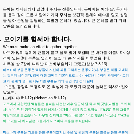
은혜는
하나님께서
값없이
주시는
선물입니다
.
은혜에는
해와
달
,
공기나
물
등과
같이
모든
사람에게거저
주시는
보편적
은혜와
예수을
믿고
성령
을
받아
큰일을
감당하는
특별한
은혜가
있습니다
.
큰
은혜를
받기
위해
말씀을
드리겠습니다
.
.
모이기를
힘써야
합니다
.
We must make an effort to gather together.
나무가
많이
쌓여야
큰불이
붙고
물도
많이
모일때
큰
바다를
이룹니다
.
성
경에
있는
3
대
부흥도
열심히
모일
때
큰
역사를
이루었습니다
.
사무엘
상
7
장에
나타난
미스바부흥회가
그랬고
(
삼상
7:3-13)
.
미스바의
부흥
운동은
백성들이
자신의
죄를
고백하는
운동이었다
부흥은
죄를
고백하
.
.
는
것부터
시작된다
죄에
대한
고백은
기본적으로는
하나님과의
수직적
관계이다
그리
.
고
이
관계가
올바로
세워지면
부흥은
거의
필연적인
것이
된다
수문앞
광장의
부흥회도
온
백성이
다
모였기
때문에
놀라운
역사가
일어
났으며
,
(
느헤미야
8:1-12) (Nehemiah 8:1-12)
(
,
포로에서
귀환했던
백성들은
성벽을
재건한
이후
일곱째
달
즉
새해
첫날
나팔절
로쉬
하
)
(1
)
샤나
“수문
앞
광장”에
일제히
남자와
여자를
가리지
않고
모였습니다
절
특히
그들은
.
.(
7:5)
자발적으로
모였습니다
사무엘
선지자도
“미스바로
모이라”고
했습니다
삼상
그들
.
이
모였을
때
하나님은
그들에게
미스바의
부흥을
주셨습니다
미스바의
부흥은
기도를
통한
부흥이었지만
수문
앞
광장의
부흥은
말씀을
통한
부흥이