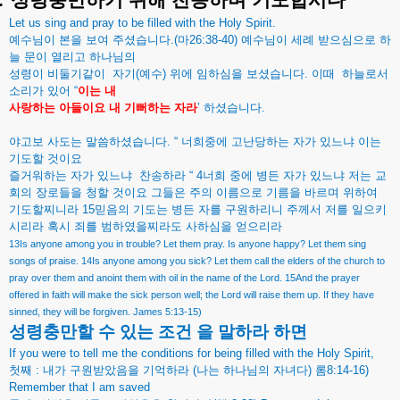
.
성령충만하기
위해
찬송하며
기도합시다
Let us sing and pray to be filled with the Holy Spirit.
예수님이
본을
보여
주셨습니다
.(
마
26:38-40)
예수님이
세례
받으심으로
하
늘
문이
열리고
하나님의
성령이
비둘기같이
자기
(
예수
)
위에
임하심을
보셨습니다
.
이때
하늘로서
소리가
있어
“
이는
내
사랑하는
아들이요
내
기뻐하는
자라
’
하셨습니다
.
야고보
사도는
말씀하셨습니다
. “
너희중에
고난당하는
자가
있느냐
이는
기도할
것이요
즐거워하는
자가
있느냐
찬송하라
“ 4
너희
중에
병든
자가
있느냐
저는
교
회의
장로들을
청할
것이요
그들은
주의
이름으로
기름을
바르며
위하여
기도할찌니라
15
믿음의
기도는
병든
자를
구원하리니
주께서
저를
일으키
시리라
혹시
죄를
범하였을찌라도
사하심을
얻으리라
13Is anyone among you in trouble? Let them pray. Is anyone happy? Let them sing
songs of praise. 14Is anyone among you sick? Let them call the elders of the church to
pray over them and anoint them with oil in the name of the Lord. 15And the prayer
offered in faith will make the sick person well; the Lord will raise them up. If they have
sinned, they will be forgiven. James 5:13-15)
성령충만할
수
있는
조건
을
말하라
하면
If you were to tell me the conditions for being filled with the Holy Spirit,
첫째
:
내가
구원받았음을
기억하라
(
나는
하나님의
자녀다
)
롬
8:14-16)
Remember that I am saved