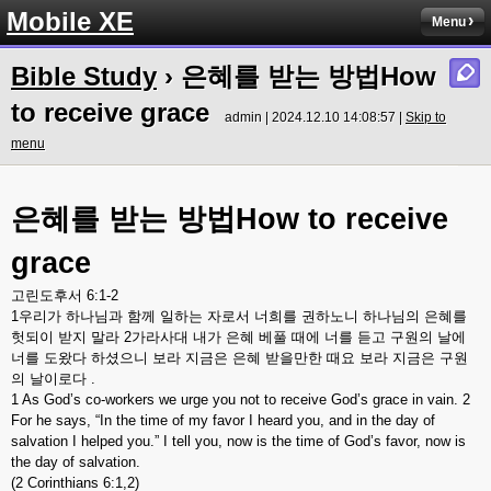
Mobile XE
Menu
Bible Study
› 은혜를 받는 방법How
to receive grace
admin | 2024.12.10 14:08:57 |
Skip to
menu
은혜를
받는
방법
How to receive
grace
고린도후서
6:1-2
1
우리가
하나님과
함께
일하는
자로서
너희를
권하노니
하나님의
은혜를
헛되이
받지
말라
2
가라사대
내가
은혜
베풀
때에
너를
듣고
구원의
날에
너를
도왔다
하셨으니
보라
지금은
은혜
받을만한
때요
보라
지금은
구원
의
날이로다
.
1 As God’s co-workers we urge you not to receive God’s grace in vain. 2
For he says, “In the time of my favor I heard you, and in the day of
salvation I helped you.” I tell you, now is the time of God’s favor, now is
the day of salvation.
(2 Corinthians 6:1,2)