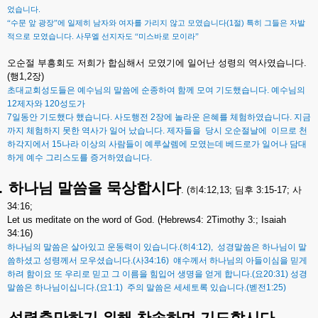
.
었습니다
(1
)
“수문
앞
광장”에
일제히
남자와
여자를
가리지
않고
모였습니다
절
특히
그들은
자발
.
적으로
모였습니다
사무엘
선지자도
“미스바로
모이라”
오순절
부흥회도
저희가
합심해서
모였기에
일어난
성령의
역사였습니다
.
(
행
1,2
장
)
초대교회성도들은
예수님의
말씀에
순종하여
함께
모여
기도했습니다
.
예수님의
12
제자와
120
성도가
7
일동안
기도했다
했습니다
.
사도행전
2
장에
놀라운
은혜를
체험하였습니다
.
지금
까지
체험하지
못한
역사가
일어
났습니다
.
제자들을
당시
오순절날에
이므로
천
하각지에서
15
나라
이상의
사람들이
예루살렘에
모였는데
베드로가
일어나
담대
하게
예수
그리스도를
증거하였습니다
.
.
하나님
말씀을
묵상합시다
. (
히
4:12,13;
딤후
3:15-17;
사
34:16;
Let us meditate on the word of God. (Hebrews4: 2Timothy 3:; Isaiah
34:16)
하나님의
말씀은
살아있고
운동력이
있습니다
.(
히
4:12),
성경말씀은
하나님이
말
씀하셨고
성령께서
모우셨습니다
.(
사
34:16)
얘수께서
하나님의
아들이심을
믿게
하려
함이요
또
우리로
믿고
그
이름을
힘입어
생명을
얻게
합니다
.(
요
20:31)
성경
말씀은
하나님이십니다
.(
요
1:1)
주의
말씀은
세세토록
있습니다
.(
벧전
1:25)