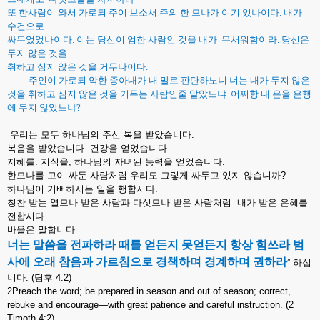
또 한사람이 와서 가로되 주여 보소서 주의 한 므나가 여기 있나이다
.
내가
수건으로
싸두었었나이다
.
이는 당신이 엄한 사람인 것을 내가
무서워함이라
.
당신은
두지 않은 것을
취하고 심지 않은 것을 거두나이다
.
주인이 가로되 악한 종아내가 내 말로 판단하노니 너는 내가 두지 않은
것을 취하고 심지 않은 것을 거두는 사람인줄 알았느냐
어찌항 내 은을 은행
에 두지 않았느냐
?
우리는
모두
하나님의
주신
복을
받았습니다
.
복음을
받았습니다
.
건강을
얻었습니다
.
지혜를
.
지식을
,
하나님의
자녀된
능력을
얻었습니다
.
한므나를
고이
싸둔
사람처럼
우리도
그렇게
싸두고
있지
않습니까
?
하나님이
기뻐하시는
일을
행합시다
.
칭찬
받는
열므나
받은
사람과
다섯므나
받은
사람처럼
내가
받은
은혜를
전합시다
.
바울은
말합니다
너는
말씀을
전파하라
때를
얻든지
못얻든지
항상
힘쓰라
범
사에
오래
참음과
가르침으로
경책하며
경계하며
권하라
”
하십
니다
. (
딤후
4:2)
2Preach the word; be prepared in season and out of season; correct,
rebuke and encourage—with great patience and careful instruction. (2
Timoth 4:2)