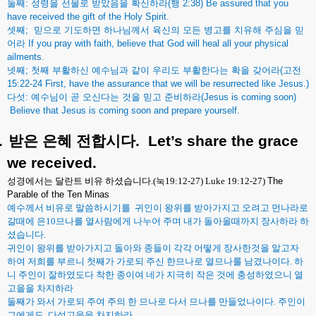
둘째
:
성령을
선물로
받았음을
확신하라
(
행
2:38)
Be assured that you
have received the gift of the Holy Spirit.
셋째
;
믿으로
기도하면
하나님께서
육신의
모든
병고를
치유해
주심을
믿
어라
If you pray with faith, believe that God will heal all your physical
ailments.
넷째
;
첫째
부활하신
예수님과
같이
우리도
부활한다는
확을
갖어라
(
고전
15:22-24
First, have the assurance that we will be resurrected like Jesus.)
다섯
:
예수님이
곧
오신다는
것을
믿고
준비하라
(Jesus is coming soon)
Believe that Jesus is coming soon and prepare yourself.
.
받은
은혜
전합시다
.
Let’s share the grace
we received.
성경에서는 달란트 비유 하셨습니다
.(
눅
19:12-27) Luke 19:12-27)
The
Parable of the Ten Minas
예수께서 비유로 말씀하시기를
귀인이 왕위를 받아가지고 오려고 먼나라로
갈때에 은
10
므나를 열사람에게 나누어 주며 내가 돌아올때까지 장사하라 하
셨습니다
.
귀인이 왕위를 받아가지고 돌아와 종들이 각각 어떻게 장사한것을 알고자
하여 저희를 부르니 첫째가 가로되 주신 한므나로 열므나룰 남겼나이다
.
하
니 주인이 잘하였도다 착한 종이여 네가 지극히 작은 것에 충성하였으니 열
고을을 차지하라
둘째가 와서 가로되 주여 주의 한 므나로 다서 므나를 만들었나이다
.
주인이
그에게도
다섯고을을 차지하라