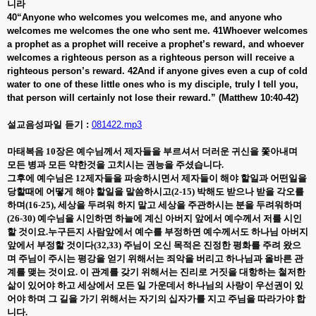
니라
40“Anyone who welcomes you welcomes me, and anyone who
welcomes me welcomes the one who sent me
. 41Whoever welcomes
a prophet as a prophet will receive a prophet’s reward, and whoever
welcomes a righteous person as a righteous person will receive a
righteous person’s reward. 42And if anyone gives even a cup of cold
water to one of these little ones who is my disciple, truly I tell you,
that person will certainly not lose their reward.” (Matthew 10:40-42)
설교음성파일 듣기 :
081422.mp3
마태복음
10
장은 예수님께서 제자들을 부르셔서 더러운 귀신을 쫓아내며
모든 병과 모든 약한것을 고치시는 권능을 주셨습니다
.
그후에 예수님은
12
제자들을 파송하시면서 제자들이 해야 할일과 어떤일을
당할때에 어떻게 해야 할일을 말씀하시고
(2-15)
박해도 받으나 받을 각오를
하며
(16-25),
세상을 두려워 하지 말고 세상을 주관하시는 분을 두려워하며
(26-30)
예수님을 시인하면 하늘에 계신 아버지 앞에서 예수께서 저를 시인
할 것이요
.
누구든지 사람앞에서 예수를 부정하면 예수께서도 하나님 아버지
앞에서 부정할 것이다
(32,33)
주님이 오신 목적은 진정한 평화를 주려 왔으
며 주님이 주시는 평강을 얻기 위해서는 죄악을 버리고 하나님과 올바른 관
계를 맺는 것이요
.
이 관계를 갖기 위해서는 진리로 거짓을 대항하는 철저한
삶이 있어야 하고 세상에서 모든 일 가운데서 하나님의 사랑이 우선권이 있
어야 하며 그 길을 가기 위해서는 자기의 십자가를 지고 주님을 따라가야 합
니다
.