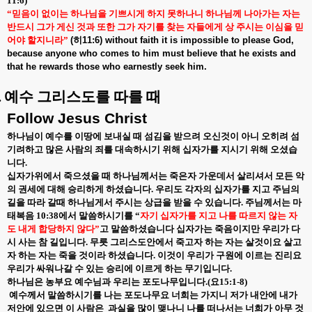
11:6)
“믿음이 없이는 하나님을 기쁘시게 하지 못하나니 하나님께 나아가는 자는
반드시 그가 게신 것과 또한 그가 자기를 찾는 자들에게 상 주시는 이심을 믿
어야 할지니라”
(
히
11:6) without faith it is impossible to please God,
because anyone who comes to him must believe that he exists and
that he rewards those who earnestly seek him.
.
예수 그리스도를 따를 때
Follow Jesus Christ
하나님이 예수를 이땅에 보내실 때 섬김을 받으려 오신것이 아니 오히려 섬
기려하고 많은 사람의 죄를 대속하시기 위해 십자가를 지시기 위해 오셨습
니다
.
십자가위에서 죽으셨을 때 하나님께서는 죽은자 가운데서 살리셔서 모든 악
의 권세에 대해 승리하게 하셨습니다
.
우리도 각자의 십자가를 지고 주님의
길을 따라 갈때 하나님게서 주시는 상급을 받을 수 있습니다
.
주님께서는 마
태복음
10:38
에서 말씀하시기를
“
자기 십자가를 지고 나를 따르지 않는 자
도 내게 합당하지 않다
”
고 말씀하셨습니다 십자가는 죽음이지만 우리가 다
시 사는 참 길입니다
.
무릇 그리스도안에서 죽고자 하는 자는 살것이요 살고
자 하는 자는 죽을 것이라 하셨습니다
.
이것이 우리가 구원에 이르는 진리요
우리가 싸워나갈 수 있는 승리에 이르게 하는 무기입니다
.
하나님은 농부요 예수님과 우리는 포도나무입니다
.(
요
15:1-8)
예수께서 말씀하시기를 나는 포도나무요 너희는 가지니 저가 내안에 내가
저안에 있으면 이 사람은
과실을 많이 맺나니 나를 떠나서는 너희가 아무 것