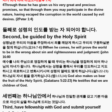
자가 되게 하려 하셨으니
(
벧후
1:4)
4Through these he has given us his very great and precious
promises, so that through them you may participate in the divine
nature, having escaped the corruption in the world caused by evil
desires. (2Peter 1:4)
둘째로 성령의 인도를 받는 자 되어야 합니다
.
Second, be guided by the Holy Spirit
성령님은 우리의 마음을 주장하셔서 죄를 깨닫게 하시고 우리의 구원하실분
을 찾게 하십니다
.(
요
16:7-8
) 8When he comes, he will prove the world
to be in the wrong about sin and righteousness and judgment: (john
16:80
예수를 나의 주님으로 영접하게 될 때 우리는 하나님을 영접하게 되어 하나
님의 자녀가 됩니다
.
하나님께서는 성령을 통해서 우리를 인도하시고 지도
하시고 위로하시고 변화시키시며 성령의 열매도 맺게 하십니다
.(
갈
5:22-23)
하나님의 자녀 됨을 증거하십니다
.(
엡
1:13,14)
God also makes us bear
the fruit of the Holy Spirit. (Galatians 5:22-23) He testifies that we are
children of God.
세번째는 하나님안에서
하나님과 친밀한 관계를 갖고 기쁜 마음
으로 자신의 삶을 하나님께 드리는 것입니다
.
Third, have fellowship with God and submit yourself