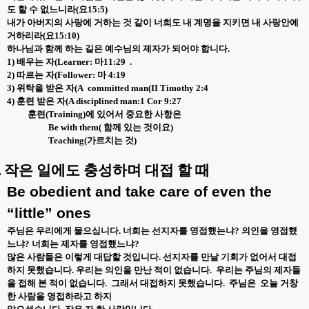
도 할 수 없느니라
(
요
15:5)
내가 아버지의 사랑에 거하는 것 같이 너희도 내 계명을 지키면 내 사랑안에
거하리라
(
요
15:10)
하나님과 함께 하는 길은 예수님의 제자가 되어야 합니다
.
1)
배우는 자
(Learner:
마
11:29
.
2)
따르는 자
(Follower:
마
4:19
3)
위탁을 받은 자
(A
committed man(II Timothy 2:4
4)
훈련 받은 자
(A disciplined man:1 Cor 9:27
훈련
(Training)
에 있어서 중요한 사항은
Be with them(
함께 있는 것이요
)
Teaching(
가르치는 것
)
.
작은 일에도 충성하며 대접 할 때
Be obedient and take care of even the
“little” ones
주님은 우리에게 물으십니다
.
너희는 선지자를 영접했는냐
?
의인을 영접했
느냐
?
너희는 제자를 영접했느냐
?
많은 사람들은 이렇게 대답할 것입니다
.
선지자를 만날 기회가 없어서 대접
하지 못했습니다
.
우리는 의인을 만난 적이 없습니다
.
우리는 주님의 제자들
을 접해 본 적이 없습니다
.
그래서 대접하지 못했습니다
.
주님은
오늘 거창
한 사람을 영접하라고 하지