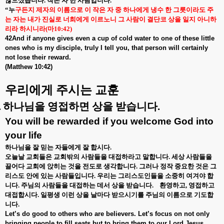
않으셨습니다
.
작은 자 한 사람입니다
.
“
누
구든지 제자의 이름으로 이 작은 자 중 하나에게 냉수 한 그릇이라도 주
는 자는 내가 진실로 너희에게 이르노니 그 사람이 결단코 상을 일지 아니하
리라 하시니라
(
마
10:42)
42And if anyone gives even a cup of cold water to one of these little
ones who is my disciple, truly I tell you, that person will certainly
not lose their reward.
(Matthew 10:42)
우리에게 주시는 교훈
.
하나님을 영접하면 상을 받습니다
.
You will be rewarded if you welcome God into
your life
하나님을 잘 믿는 자들에게 잘 합시다
.
오늘날 교회들은 교회밖의 사람들을 대접하라고 말합니다
.
세상 사람들을
끌어다 교회에 앉히는 것을 전도로 생각합니다
.
그러나 정작 중요한 것은 그
리스도 안에 있는 사람들입니다
.
우리는 그리스도인들을 소중히 여겨야 합
니다
.
주님의 사람들을 대접하는 데서 상을 받습니다
.
환영하고
,
영접하고
대접합시다
.
일평생 이런 상을 날마다 받으시기를 주님의 이름으로 기도합
니다
.
Let’s do good to others who are believers. Let’s focus on not only
bringing people to fill seats but to bring them to our Lord Jesus