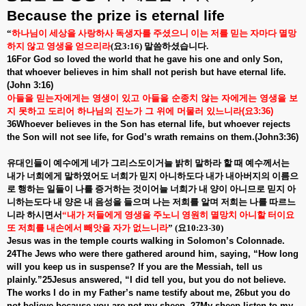
Because the prize is eternal life
“
하나님이 세상을 사랑하사 독생자를 주셨으니 이는 저를 믿는 자마다 멸망
하지 않고 영생을 얻으리라
(
요
3:16)
말씀하셨습니다
.
16For God so loved the world that he gave his one and only Son,
that whoever believes in him shall not perish but have eternal life.
(John 3:16)
아들을
믿는자에게는
영생이
있고
아들을
순종치
않는
자에게는
영생을
보
지
못하고
도리어
하나님의
진노가
그
위에
머물러
있느니라
(
요
3:36)
36Whoever believes in the Son has eternal life, but whoever rejects
the Son will not see life, for God’s wrath remains on them.(John3:36)
유대인들이 예수에게 네가 그리스도이거늘 밝히 말하라 할 때 예수께서는
내가 너희에게 말하였어도 너희가 믿지 아니하도다 내가 내아버지의 이름으
로 행하는 일들이 나를 증거하는 것이어늘 너희가 내 양이 아니므로 믿지 아
니하는도다 내 양은 내 음성을 들으며 나는 저희를 알며 저희는 나를 따르느
니라 하시면서
“
내가 저들에게 영생을 주노니 영원히 멸망치 아니할 터이요
또 저희를 내손에서 빼앗을 자가 없느니라
” (
요
10:23-30)
Jesus was in the temple courts walking in Solomon’s Colonnade.
24The Jews who were there gathered around him, saying, “How long
will you keep us in suspense? If you are the Messiah, tell us
plainly.”25Jesus answered, “I did tell you, but you do not believe.
The works I do in my Father’s name testify about me, 26but you do
not believe because you are not my sheep. 27My sheep listen to my