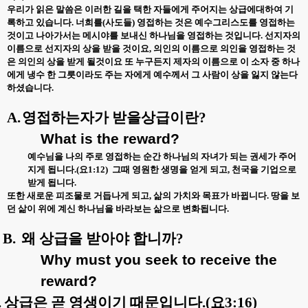
우리가 읽은 말씀은 이러한 길을 택한 자들에게 주어지는 상급에대하여 기
록하고 있습니다
.
너희를
(
사도들
)
영접하는 것은 예수그리스도를 영접하는
것이고 나아가서는 메시야를 보내신 하나님을 영접하는 것입니다
.
선지자의
이름으로 선지자의 상을 받을 것이요
,
의인의 이름으로 의인을 영접하는 것
은 의인의 상을 받게 될것이요 또 누구든지 제자의 이름으로 이 소자 중 하나
에게 냉수 한 그릇이라도 주는 자에게 예수께서 그 사람이 상을 잃지 않는다
하셨습니다
.
A.
영접하는자가 받을상급이란
?
What is the reward?
예수님을 나의 주로 영접하는 순간 하나님의 자녀가 되는 권세가 주어
지게 됩니다
.(
요
1:12)
그때 영원한 생명을 얻게 되고
,
천국을 기업으로
받게 됩니다
.
또한 새로운 피조물로 거듭나게 되고
,
삶의 가치와 목표가 바뀝니다
.
땅을 보
던 삶이 위에 계신 하나님을 바라보는 삶으로 변화됩니다
.
B.
왜 상급을 받아야 합니까
?
Why must you seek to receive the
reward?
.
상급은 곧 영생이기 때문입니다
.(
요
3:16)