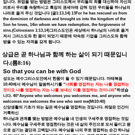
입니다
.
유업을
받는
방법은
그리스도께서
우리들의
죄를
대신하여
자신의
피로서
우리를
속량하시고
흑암의
권세아래
갇혀
있던
우리들을
하나님의
나라로
옮겨
주신
것입니다
(
골
1:13,14) 13For he has rescued us from
the dominion of darkness and brought us into the kingdom of the
Son he loves, 14in whom we have redemption, the forgiveness of
sins.(Colossians 1:13,14)
그리스도인은
세상에서
하나님의
나라로
옮겨
져서
그리스도와
한
몸이
되었기
때문에
약속된
기업을
그리스도와
함께
받을
수
있는
자격을
갖게
됩니다
.
.
상급은 곧 하나님과 함께 하는 삶이 되기 때문입니
다
.(
롬
8:16)
So that you can be with God
성도는
예수그리스도안에서
한몸이
될
수
있기
때문입니다
.
마태복음
10:40
에서
예수님이
말씀하시기를
“
너희를
영접하는
자는
나를
영접하는
것이요
나를
영접하는
자는
나를
보내신
이를
영접하는
것이니라
”
하셨습
니다
.
40“Anyone who welcomes you welcomes me, and anyone who
welcomes me welcomes the one who sent me(Mt10:40)
신앙생활의 기초가 되는 길은 예수님을 영접하는 것입니다
.
죄많은 인간이
거룩하신
하나님과 관계를 맺는 방법은 예수님을 내 인생의 구세주로 영접하는 것입
니다
.
예수님을 구세주로 영접한다는 것은 내 삶의 주인으로 모셔 들이고 왕
으로 섬기는 결단과 고백입니다
.
예수님을 나의 주로 영접하는 순간 하나님