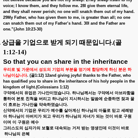
voice; I know them, and they follow me. 28I give them eternal life,
and they shall never perish; no one will snatch them out of my hand.
29My Father, who has given them to me, is greater than all; no one
can snatch them out of my Father’s hand. 30I and the Father are
one.”(John 10:23-30)
.
상급을 기업으로 받게 되기 때문입니다
.(
골
1:12-14)
So that you can share in the inheritance
우리로
빛
가운데서
성도의
기업의
부분을
얻기에
합당하게
하신
분은
하
나님이십니다
. (
골
1:12) 12and giving joyful thanks to the Father, who
has qualified you to share in the inheritance of his holy people in the
kingdom of light.(Colossians 1:12)
구약에서의
유업은
가나안이었습니다
.
하나님께서는
구약에서
아브라함을
통하여
본토
친척을
버리고
하나님이
지시하시는
말씀에
순종하면
젖과
꿀
이
흐르는
가나안을
약속하였습니다
.
신약에서의
기업은
우리가
예수를
살아계신
하나님의
아들로
믿고
세례받
아
하나님이
아버지가
되고
우리가
하나님의
자녀가
되는
것이
바로
구원
이며
이
구원은
예수
그리스도의
십자가의
보혈로
대속되는
거저
받는
영생인데
이것이
바로
하나님의
은혜