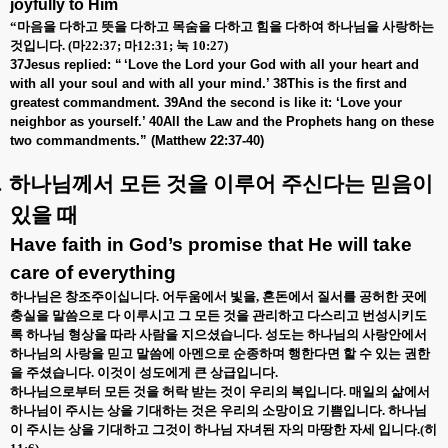
joyfully to Him
“
마음을 다하고 뜻을 다하고 목숨을 다하고 힘을 다하여 하나님을 사랑하는
것입니다
. (
마
22:37;
마
12:31;
눅
10:27)
37Jesus replied: “ ‘Love the Lord your God with all your heart and
with all your soul and with all your mind.’ 38This is the first and
greatest commandment. 39And the second is like it: ‘Love your
neighbor as yourself.’ 40All the Law and the Prophets hang on these
two commandments.” (Matthew 22:37-40)
.
하나님께서 모든 것을 이루어 주신다는 믿음이
있을 때
Have faith in God’s promise that He will take
care of everything
하나님은 창조주이십니다
.
어두움에서 빛을
,
혼돈에서 질서를 공허한 곳에
충실을 말씀으로 다 이루시고 그 모든 것을 관리하고 다스리고 번성시키도
록 하나님 형상을 따라 사람을 지으셨습니다
.
성도는 하나님의 사랑안에서
하나님의 사랑을 믿고 말씀에 아멘으로 순종하며 행한다면 할 수 있는 권한
을 주셨습니다
.
이것이 성도에게 큰 상급입니다
.
하나님으로부터 모든 것을 허락 받는 것이 우리의 복입니다
.
매일의 삶에서
하나님이 주시는 상을 기대하는 것은 우리의 소망이요 기쁨입니다
.
하나님
이 주시는 상을 기대하고 그것이 하나님 자녀된 자의 마땅한 자세 입니다
.(
히