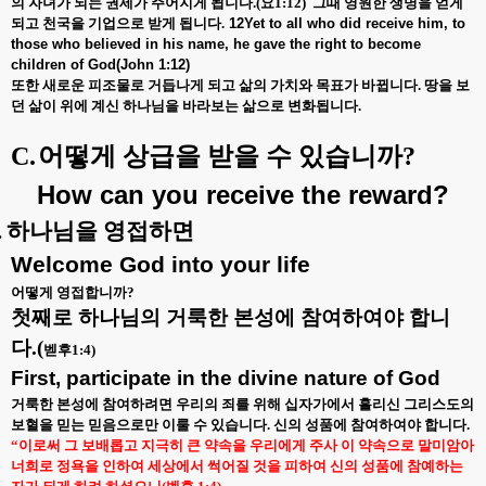
의 자녀가 되는 권세가 주어지게 됩니다
.(
요
1:12)
그때 영원한 생명을 얻게
되고 천국을 기업으로 받게 됩니다
.
12Yet to all who did receive him, to
those who believed in his name, he gave the right to become
children of God(John 1:12)
또한 새로운 피조물로 거듭나게 되고 삶의 가치와 목표가 바뀝니다
.
땅을 보
던 삶이 위에 계신 하나님을 바라보는 삶으로 변화됩니다
.
C.
어떻게 상급을 받을 수 있습니까
?
How can you receive the reward?
.
하나님을 영접하면
Welcome God into your life
어떻게 영접합니까
?
첫째로 하나님의 거룩한 본성에 참여하여야 합니
다
.(
벧후
1:4)
First, participate in the divine nature of God
거룩한 본성에 참여하려면 우리의 죄를 위해 십자가에서 흘리신 그리스도의
보혈을 믿는 믿음으로만 이룰 수 있습니다
.
신의 성품에 참여하여야 합니다
.
“
이로써 그 보배롭고 지극히 큰 약속을 우리에게 주사 이 약속으로 말미암아
너희로 정욕을 인하여 세상에서 썩어질 것을 피하여 신의 성품에 참예하는