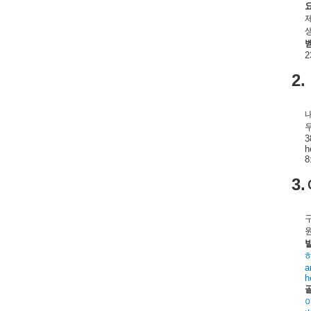
2
2.
3
h
8
3.
a
h