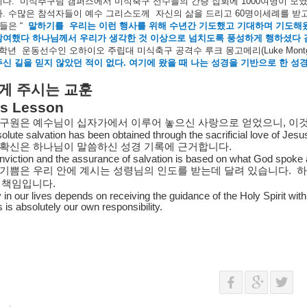
니다
.
미식추구팀
캠퍼스에서
미식축구
선수들의
간증
집회에
1000
여명이
모
다
.
수많은
참석자들이
예수
그리스도께
자신의
삶을
드리고
60
명이세례를
받
들은
“
말하기를
우리는
이런
행사를
위해
수년간
기도했고
기대하며
기도해
참여했다
하나님께서
우리가
생각한
것
이상으로
넘치도록
풍성하게
행하셨다
학년
운동선수인
오하이오
주립대
미식축구
공격수
루크
몽고메리
(Luke Mon
주신
길을
믿지
않았던
적이
없다
.
여기에
왔을
때
나는
성경을
기반으로
한
성
게
주시는
교훈
’s Lesson
구원은
예수님이
십자가에서
이루어
놓으신
사랑으로
얻었으니
,
이
olute salvation has been obtained through the sacrificial love of Jesu
확신은
하나님이
말씀하신
성경
기록에
근거합니다
.
nviction and the assurance of salvation is based on what God spoke 
기쁨은
우리
안에
계시는
성령님의
인도를
받는데
달려
있습니다
.
하
책임입니다
.
in our lives depends on receiving the guidance of the Holy Spirit with
s is absolutely our own responsibility.