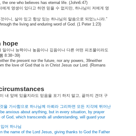
ou, the one who believes has eternal life. (John6:47)
저에게
영생이
있다고
하면
믿을
수
없지만
,
하나님이
저에게
영
것이니
,
살아
있고
항상
있는
하나님의
말씀으로
되었느니라
.”
hrough the living and enduring word of God. (1 Peter 1:23)
n hope
래
일이나
능력이나
높음이나
깊음이나
다른
어떤
피조물이라도
롬
8:38~39)
ither the present nor the future, nor any powers, 39neither
from the love of God that is in Christ Jesus our Lord. (Romans
l circumstances
이
내
앞에
있을지라도
믿음을
포기
하지
말고
,
끝까지
견뎌
구
것을
가사함으로
하나님께
아뢰라
그리하면
모든
지각에
뛰어난
be anxious about anything, but in every situation, by prayer
 of God, which transcends all understanding, will guard your
힘입어
하나님
 in the name of the Lord Jesus, giving thanks to God the Father