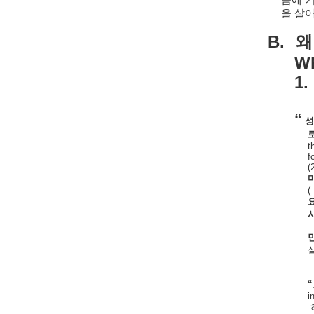
씀에
을
살
B.
왜
Wh
1.
“
성
t
f
(
(
“
i