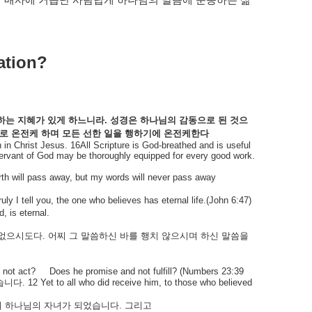
에
매사에
거듭난
사람답게
하나님의
말씀에
순종하는
삶
ation?
하는
지혜가
있게
하느니라
.
성경은
하나님의
감동으로
된
것으
로
온전케
하며
모든
선한
일을
행하기에
온전케한다
 in Christ Jesus. 16All Scripture is God-breathed and is useful
e servant of God may be thoroughly equipped for every good work.
th will pass away, but my words will never pass away
ruly I tell you, the one who believes has eternal life.(John 6:47)
d, is eternal.
없으시도다
.
어찌
그
말씀하신
바를
행치
않으시며
하신
말씀을
 not act?
Does he promise and not fulfill? (Numbers 23:39
습니다
.
12 Yet to all who did receive him, to those who believed
서
하나님의
자녀가
되었습니다
.
그리고