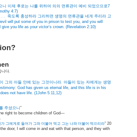
으니
이제
후로는
나를
위하여
의의
면류관이
예비
되었으므로
7
imothy 4:7)
 . .
죽도록
충성하라
그리하면
생명의
면류관을
네게
주리라
고
devil will put some of you in prison to test you, and you will
l give you life as your victor’s crown. (Revelation 2:10)
tion?
men
입니다
.
이
그의
아들
안에
있는
그것이니라
.
아들이
있는
자에게는
생명
estimony: God has given us eternal life, and this life is in his
oes not have life. (1John 5:11,12)
를
주셨으니
”
the right to become children of God—
.
”
20
내가
그에게로
들어가
그와
더불어
먹고
그는
나와
더불어
먹으리라
e door, I will come in and eat with that person, and they with