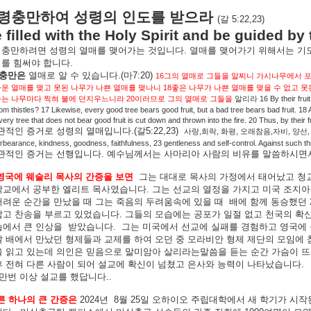
령충만하여
성령의
인도를
받으라
(
갈
5:22,23)
 filled with the Holy Spirit and be guided by 
령충만하려면
성령의
열매를
맺어가는
것입니다
.
열매를
맺어가기
위해서는
기
기를
힘써야
합니다
.
충만은
열매로
알
수
있습니다
.(
마
7:20)
16
그의
열매로
그들을
알찌니
가시나무에서
18
다운
열매를
맺고
못된
나무가
나쁜
열매를
맺나니
좋은
나무가
나쁜
열매를
맺을
수
없고
못
20
16 By their fru
하는
나무마다
찍혀
불에
던지우느니라
이러므로
그의
열매로
그들을
알리라
rom thistles? 17 Likewise, every good tree bears good fruit, but a bad tree bears bad fruit. 18 
very tree that does not bear good fruit is cut down and thrown into the fire. 20 Thus, by their 
관적인
증거로
성령의
열매입니다
.(
갈
5:22,23)
,
,
,
,
,
사랑
희락
화평
오래참음
자비
양선
orbearance, kindness, goodness, faithfulness, 23 gentleness and self-control. Against such thi
관적인
증거는
선행입니다
.
예수님께서는
사마리아
사람의
비유를
말씀하시면
영국에
웨슬리
목사의
간증을
보면
그는
대대로
목사의
가정에서
태어났고
청
학교에서
공부한
엘리트
목사였습니다
.
그는
선교의
열정을
가지고
미국
조지아
어려운
순간을
만났을
때
그는
죽음의
두려움속에
있을
때
배에
함께
동승했던
잡고
찬송을
부르고
있었습니다
.
그들의
모습에는
공포가
일절
없고
천국의
확
습에서
큰
인상을
받았습니다
.
그는
미국에서
선교에
실패를
경험하고
영국에
날
배에서
만났던
형제들과
교제를
하여
오던
중
모라비안
형제
제단의
모임에
을
읽고
있는데
의인은
믿음으로
말미암아
살리라는말씀을
듣는
순간
가슴이
뜨
후
전혀
다른
사람이
되어
설교에
확신이
넘쳤고
은사와
능력이
나타났습니다
.
만번
이상
설교를
했답니다
..
른
하나의
큰
간증은
2024
년
8
월
25
일
오하이오
주립대학에서
새
학기가
시작