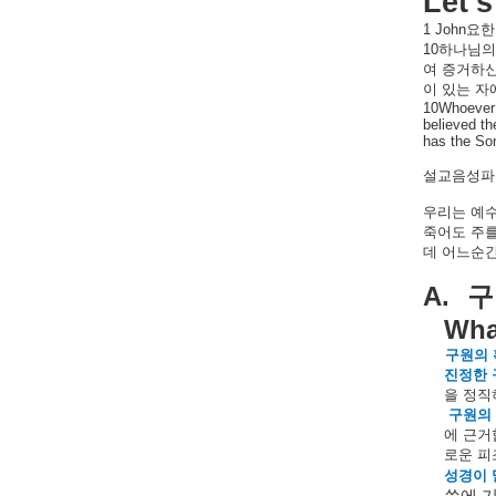
Let’s
1 John
요한
10
하나님의
여
증거하
이
있는
자
10Whoever 
believed th
has the Son
설교음성파일
우리는
예
죽어도
주
데
어느순
A.
구
What
구원의
진정한
을
정직
구원의
에
근거
로운
피
성경이