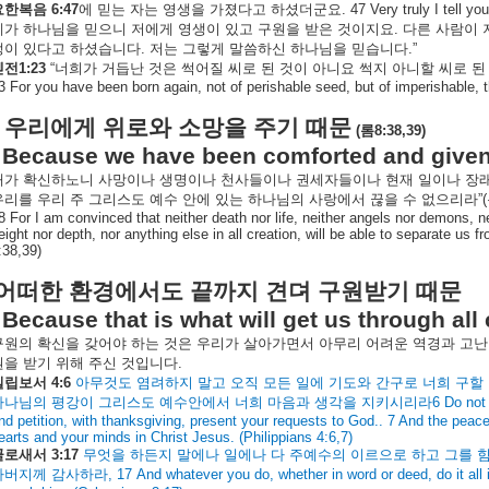
요한복음
6:47
에
믿는
자는
영생을
가졌다고
하셨더군요
. 47 Very truly I tell y
제가
하나님을
믿으니
저에게
영생이
있고
구원을
받은
것이지요
.
다른
사람이
생이
있다고
하셨습니다
.
저는
그렇게
말씀하신
하나님을
믿습니다
.”
벧전
1:23
“
너희가
거듭난
것은
썩어질
씨로
된
것이
아니요
썩지
아니할
씨로
된
3 For you have been born again, not of perishable seed, but of imperishable, t
우리에게
위로와
소망을
주기
때문
(
롬
8:38,39)
Because we have been comforted and give
내가
확신하노니
사망이나
생명이나
천사들이나
권세자들이나
현재
일이나
장
우리를
우리
주
그리스도
예수
안에
있는
하나님의
사랑에서
끊을
수
없으리라
”(
8 For I am convinced that neither death nor life, neither angels nor demons, ne
eight nor depth, nor anything else in all creation, will be able to separate us 
:38,39)
어떠한
환경에서도
끝까지
견뎌
구원받기
때문
Because that is what will get us through al
구원의
확신을
갖어야
하는
것은
우리가
살아가면서
아무리
어려운
역경과
고난
원을
받기
위해
주신
것입니다
.
빌립보서
4:6
아무것도
염려하지
말고
오직
모든
일에
기도와
간구로
너희
구할
하나님의
평강이
그리스도
예수안에서
너희
마음과
생각을
지키시리라
6 Do not 
nd petition, with thanksgiving, present your requests to God..
7 And the peace
earts and your minds in Christ Jesus. (Philippians 4:6,7)
골로새서
3:17
무엇을
하든지
말에나
일에나
다
주예수의
이르으로
하고
그를
아버지께
감사하라
, 17 And whatever you do, whether in word or deed, do it all