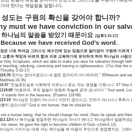
기초한
믿음에
해당할
뿐아니라
진정으로
그리스도를
사랑하기
때문
아가야
한다는
깨달음을
말합니다
.
?
성도는
구원의
확신을
갖어야
합니까
y must we have conviction in our salv
하나님의
말씀을
받았기
때문이요
(
딤후
3:15-17)
Because we have received God’s word.
경은
너로
하여금
그리스도
예수안에
있는
믿음으로
말미암아
구원에
이르게
로
교훈과
책망과
바르게
함과
의로
교육하기에
유익하게
하며
하나님의
사람으
he Holy Scriptures, which are able to make you wise for salvation through faith
or teaching, rebuking, correcting and training in righteousness, 17so that th
2Timothy 3:15-17)
마
24:35
천지는
없어지겠으나
내
말은
없어지지
아니하리라
.” 35Heaven and ear
.Matthew 24:35)
요
6:47
“
진실로진실로
너희에게
이르노니
믿는
자는
영생을
가졌나니
”
47 Very t
시
119:89
“
여호와여
,
주의
말씀이
영원히
하늘에
굳게
섰나이다
.” Your word, Lor
it stands firm in the heavens. (Psalms 119:89)
민
23:19
“
하나님은
인생이
아니시니
식언치
않으시고
,
인자가
아니시니
후회가
실행치
않으시랴
!” God is not human, that he should lie,
not a human being, that he should change his mind. Does he speak and then
요
1:12
에서
예수님을
영접하면
하나님의
자녀가
된다고
하나님께서
말씀하셨
n his name, he gave the right to become children of God—(John1:12)
하나님이
시키시는
대로
저는
예수님을
제
마음의
주인으로
영접했지요
.
그래