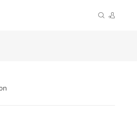
Sign In
Sign Up
on