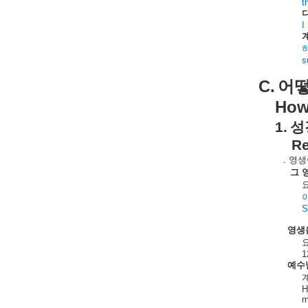
t
I
s
C.
어
How 
1.
성
Re
.
영생
그
S
영생
1
예수
H
m