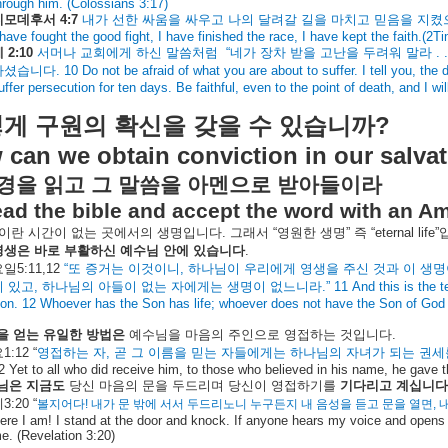
hrough him. (Colossians 3:17)
디모데후서
4:7
내가
선한
싸움을
싸우고
나의
달려갈
길을
마치고
믿음을
지켰
 have fought the good fight, I have finished the race, I have kept the faith.(2T
계
2:10
서머나
교회에게
하신
말씀처럼
“
네가
장차
받을
고난을
두려워
말라
. .
하셨습니다
. 10 Do not be afraid of what you are about to suffer. I tell you, the 
uffer persecution for ten days. Be faithful, even to the point of death, and I wil
?
떻게
구원의
확신을
갖을
수
있습니까
can we obtain conviction in our salva
경을
읽고
그
말씀을
아멘으로
받아들이라
ad the bible and accept the word with an A
이란
시간이
없는
곳에서의
생명입니다
.
그래서
“
영원한
생명
”
즉
“eternal life”
영생은
바로
부활하신
예수님
안에
있습니다
.
요일
5:11,12
“
또
증거는
이것이니
,
하나님이
우리에게
영생을
주신
것과
이
생명
이
있고
,
하나님의
아들이
없는
자에게는
생명이
없느니라
.” 11 And this is the t
on. 12 Whoever has the Son has life; whoever does not have the Son of God d
을
얻는
유일한
방법은
예수님을
마음의
주인으로
영접하는
것입니다
.
요
1:12 “
영접하는
자
,
곧
그
이름을
믿는
자들에게는
하나님의
자녀가
되는
권세
2 Yet to all who did receive him, to those who believed in his name, he gave 
님은
지금도
당신
마음의
문을
두드리며
당신이
영접하기를
기다리고
계십니다
계
3:20 “
볼지어다
!
내가
문
밖에
서서
두드리노니
누구든지
내
음성을
듣고
문을
열면
,
ere I am! I stand at the door and knock. If anyone hears my voice and opens th
e. (Revelation 3:20)