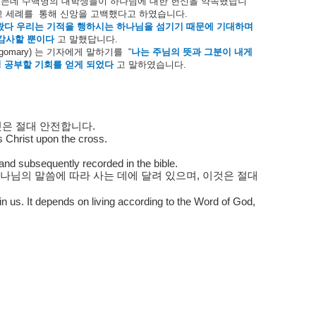
였는데
수백명의
대학생들이
하나님에
대한
헌신을
약속했답니
고
세례를
통해
신앙을
고백했다고
하였습니다
.
왔다
우리는
기적을
행하시는
하나님을
섬기기
때문에
기대하며
감사할
뿐이다
고
말했답니다
.
tgomary)
는
기자에게
말하기를
“
나는
주님의
뜻과
그분이
내게
경
공부할
기회를
얻게
되었다
고
말하였습니다
.
것은
절대
안전합니다
.
s Christ upon the cross.
and subsequently recorded in the bible.
나님의
말씀에
따라
사는
데에
달려
있으며
,
이것은
절대
in us. It depends on living according to the Word of God,