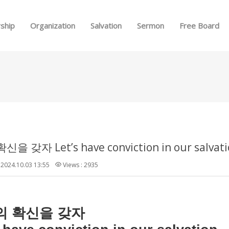
Skip to menu
ship
Organization
Salvation
Sermon
Free Board
을 갖자 Let’s have conviction in our salvati
2024.10.03 13:55
Views : 2935
의
확신을
갖자