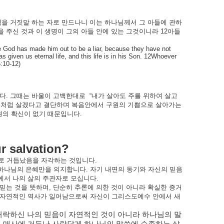
님을
거짓말
하는
자로
만드나니
이는
하나님께서
그
아들에
관하
을
주신
것과
이
생명이
그의
아들
안에
있는
그것이니라
12
아들
 God has made him out to be a liar, because they have not
 given us eternal life, and this life is in his Son. 12Whoever
:10-12)
다
.
그때는
바울이
고백한대로
“
내가
살아도
주를
위하여
살고
것처럼
살겠다고
결단하며
복음안에서
구원의
기쁨으로
살아가는
원의
확신이
없기
때문입니다
.
r salvation?
로
거듭났음을
자각하는
것입니다
.
하나님의
은혜만을
의지합니다
.
자기
내면의
동기와
자신의
믿음
에서
나의
삶의
주관자로
모십니다
.
믿는
것을
뜻하며
,
단순히
추론에
의한
것이
아니라
확실한
증거
자연적인
역사가
일어남으로써
자신이
그리스도예수
안에서
새
허락하신
나의
믿음이
자연적인
것이
아니라
하나님의
말