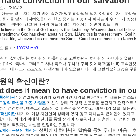
 have conviction in our salvation
일서
5:10-12
아들을
믿는
자는
자기
안에
증거가
있고
하나님을
믿지
아니하는
자는
하나
신
증거를
믿지
아니하였음이라
11
또
증거는
이것이니
하나님이
우리에게
영생
에게는
생명이
있고
하나님의
아들이
없는
자에게는
생명이
없느니라
believes in the Son of God accepts this testimony. Whoever does not believe
e testimony God has given about his Son. 11And this is the testimony: God has
 has life; whoever does not have the Son of God does not have life. (1John 5
 듣기 :
100624.mp3
수님이
살아계시는
하나님의
아들이라고
고백하면서
하나님의
자녀가
되었습니
를
위하여
죽나니
그러므로
사나
죽으나
우리가
주의
것이라고
(
롬
14:9)
고백한
간부터
내가
그리스도인인가
생각될때가
있었습니다
.
왜
그럴까요
?
그것은
구
?
원의
확신이란
 does it mean to have conviction in ou
확신이란
“
성경말씀과
성령의
초자연적인
사역을
통해
”
자신이
새로운
피조물
구원의
확신을
가진
사람은
자신의
상태
즉
영적
빈곤등을
통감하고
전적으로
하게
점검하며
,
예수그리스도의
절대
주권을
인정하고
예수님의
삶을
모든면
확신이란
내가
더
이상
자연인의
상태에
있지
않고
하나님의
은혜안에
있다고
합니다
.
성경의
위대한
진리를
통해
생각이
새로워지고
,
영혼안에서
성령의
초
조물이
되었다는
사실을
인정하는
것입니다
.
성령께서
하나님의
말씀을
통해
우리의
마음에
말하는
구원의
확신은