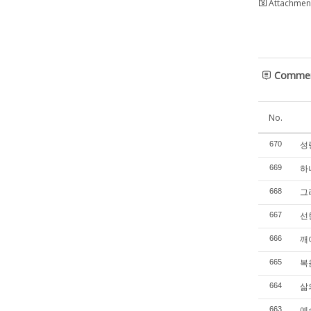
Attachment
Comme
No.
성령
670
하나
669
그리
668
선한
667
깨어
666
복음
665
삶의
664
예수
663