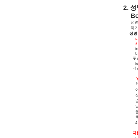
2.
성
Be
성
하
성령
f
E
주
f
객
4
다