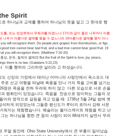
the Spirit
도로
하나님과
교제를
통하여
하나님의
뜻을
알고
그
뜻대로
행
,
17
포도를
또는
엉겅퀴에서
무화과를
따겠느냐
이와
같이
좋은
나무마다
아름
19
된
나무가
아름다운
열매를
맺을
수
없느니라
아름다운
열매를
맺지
아니
it you will recognize them. Do people pick grapes from thornbushes, or figs
A good tree cannot bear bad fruit, and a bad tree cannot bear good fruit. 19
fruit you will recognize them. (Matthew 7:16-20)
,
,
,
22 But the fruit of the Spirit is love, joy, peace,
충성
온유
절제의
열매
ngs there is no law. (Galatians 5:22,23)
서
이를
행하라
그리하면
살리라
고
하셨습니다
.
교도
신앙의
가정에서
태어난
어머니의
사랑안에서
옥스포드
대
주로
선교
여행을
떠날때
폭풍을
만나
거의
죽을
고비를
넘기는
26
명은
죽음을
전혀
두려워
하지
않고
다른
모습으로
서로
손을
신과
평화만이
있었습니다
.
죽음을
찬송으로
맞이하는
그들의
모
돌아와
영적으로
갈등을
격고
있을
때
1738
년
5
월
24
일
밤에
옛
참석하게
되었었는데
그들중
평신도가
루터의
로마서
강해
서문
거워지는
체험했습니다
.
웨슬리는
올더스케이트
체험을
하고
난
그는
하나님을
향한
큰
꿈의
사람이
되어
88
세까지
살면서
무려
된
주말
동안에
Ohio State University
에서
큰
부흥이
일어났습