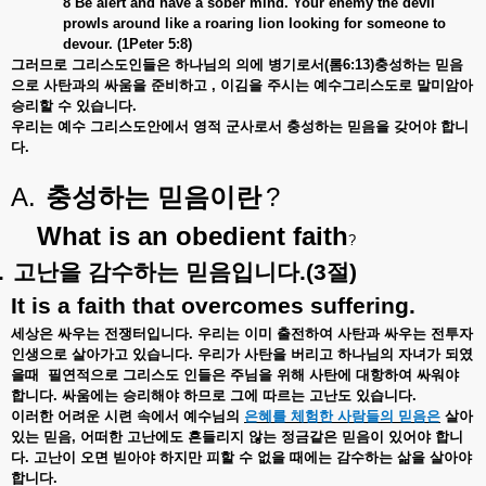
8 Be alert and have a sober mind. Your enemy the devil
prowls around like a roaring lion looking for someone to
devour. (1Peter 5:8)
그러므로
그리스도인들은
하나님의
의에
병기로서
(
롬
6:13)
충성하는
믿음
으로
사탄과의
싸움을
준비하고
,
이김을
주시는
예수그리스도로
말미암아
승리할
수
있습니다
.
우리는
예수
그리스도안에서
영적
군사로서
충성하는
믿음을
갖어야
합니
다
.
A.
?
충성하는
믿음이란
What is an obedient faith
?
.
고난을
감수하는
믿음입니다
.(3
절
)
It is a faith that overcomes suffering.
세상은
싸우는
전쟁터입니다
.
우리는
이미
출전하여
사탄과
싸우는
전투자
인생으로
살아가고
있습니다
.
우리가
사탄을
버리고
하나님의
자녀가
되였
을때
필연적으로
그리스도
인들은
주님을
위해
사탄에
대항하여
싸워야
합니다
.
싸움에는
승리해야
하므로
그에
따르는
고난도
있습니다
.
이러한
어려운
시련
속에서
예수님의
은혜를
체험한
사람들의
믿음은
살아
있는
믿음
,
어떠한
고난에도
흔들리지
않는
정금같은
믿음이
있어야
합니
다
.
고난이
오면
빋아야
하지만
피할
수
없을
때에는
감수하는
삶을
살아야
합니다
.