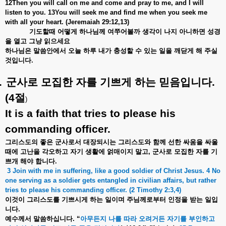
12Then you will call on me and come and pray to me, and I will
listen to you. 13You will seek me and find me when you seek me
with all your heart. (Jeremaiah 29:12,13)
기도할때
어떻게
하나님께
여쭈어볼까
생각이
나지
아니하면
성경
을
열고
그냥
읽으세요
하나님은
말씀안에서
오늘
하루
내가
충성할
수
있는
일을
깨닫게
해
주실
것입니다
.
.
군사로
모집한
자를
기쁘게
하는
믿음입니다
.
(4
절
)
It is a faith that tries to please his
commanding officer.
그리스도의
좋은
군사로서
대장되시는
그리스도와
함께
선한
싸움을
싸울
때에
고난을
각오하고
자기
생활에
얽매이지
말고
,
군사로
모집한
자를
기
쁘개
해야
합니다
.
3 Join with me in suffering, like a good soldier of Christ Jesus. 4 No
one serving as a soldier gets entangled in civilian affairs, but rather
tries to please his commanding officer. (2 Timothy 2:3,4)
이것이
그리스도를
기쁘시게
하는
일이며
주님께로부터
인정을
받는
일입
니다
.
예수께서
말씀하십니다
. “
아무든지
나를
따라
오려거든
자기를
부인하고