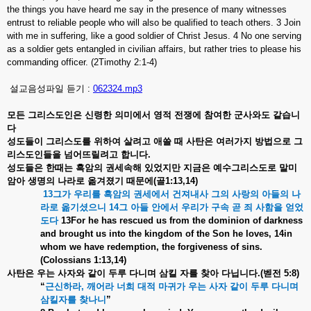
the things you have heard me say in the presence of many witnesses
entrust to reliable people who will also be qualified to teach others. 3 Join
with me in suffering, like a good soldier of Christ Jesus. 4 No one serving
as a soldier gets entangled in civilian affairs, but rather tries to please his
commanding officer. (2Timothy 2:1-4)
설교음성파일 듣기 :
062324.mp3
모든
그리스도인은
신령한
의미에서
영적
전쟁에
참여한
군사와도
같습니
다
성도들이
그리스도를
위하여
살려고
애쓸
때
사탄은
여러가지
방법으로
그
리스도인들을
넘어뜨릴려고
합니다
.
성도들은
한때는
흑암의
권세속해
있었지만
지금은
예수그리스도로
말미
암아
생명의
나라로
옮겨졌기
때문에
(
골
1:13,14)
13
그가
우리를
흑암의
권세에서
건져내사
그의
사랑의
아들의
나
라로
옮기셨으니
14
그
아들
안에서
우리가
구속
곧
죄
사함을
얻었
도다
13For he has rescued us from the dominion of darkness
and brought us into the kingdom of the Son he loves, 14in
whom we have redemption, the forgiveness of sins.
(Colossians 1:13,14)
사탄은
우는
사자와
같이
두루
다니며
삼킬
자를
찾아
다닙니다
.(
벧전
5:8)
“
근신하라
,
깨어라
너희
대적
마귀가
우는
사자
같이
두루
다니며
삼킬자를
찾나니
”