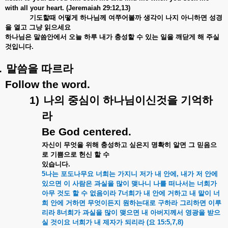
with all your heart. (Jeremaiah 29:12,13)
기도할때
어떻게
하나님께
여쭈어볼까
생각이
나지
아니하면
성경
을
열고
그냥
읽으세요
하나님은
말씀안에서
오늘
하루
내가
충성할
수
있는
일을
깨닫게
해
주실
것입니다
.
.
말씀을
따르라
Follow the word.
1)
나의
중심이
하나님이신것을
기억하
라
Be God centered.
자신이
무엇을
위해
충성하고
싶은지
명확히
알면
그
믿음으
로
기쁨으로
헌신
할
수
있습니다
.
5
나는
포도나무요
너희는
가지니
저가
내
안에
,
내가
저
안에
있으면
이
사람은
과실을
많이
맺나니
나를
떠나서는
너희가
아무
것도
할
수
없음이라
7
너희가
내
안에
거하고
내
말이
너
희
안에
거하면
무엇이든지
원하는대로
구하라
그리하면
이루
리라
8
너희가
과실을
많이
맺으면
내
아버지께서
영광을
받으
실
것이요
너희가
내
제자가
되리라
(
요
15:5,7,8)