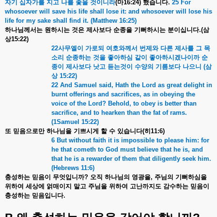
자기
십자가를
지고
나를
좇을
것이니라
(
마
16:24)
했습니다
.
25 For
whosoever will save his life shall lose it: and whosoever will lose his
life for my sake shall find it. (Matthew 16:25)
하나님께서는
원하시는
것은
제사보다
순종을
기뻐하시는
분이십니다
.(
삼
상
15:22)
22
사무엘이
가로되
여호와께서
번제와
다른
제사를
그
목
소리
순종하는
것을
좋아하심
같이
좋아하시겠나이까
순
종이
제사보다
낫고
듣는것이
수양의
기름보다
나으니
(
삼
상
15:22)
22 And Samuel said, Hath the Lord as great delight in
burnt offerings and sacrifices, as in obeying the
voice of the Lord? Behold, to obey is better than
sacrifice, and to hearken than the fat of rams.
(1Samuel 15:22)
또
믿음으로만
하나님을
기쁘시게
할
수
있습니다
(
히
11:6)
6 But without faith it is impossible to please him: for
he that cometh to God must believe that he is, and
that he is a rewarder of them that diligently seek him.
(Hebrews 11:6)
충성하는
믿음이
무엇입니까
?
오직
하나님의
영광을
,
주님의
기뻐하심을
위하여
세상에
얽매이지
말고
주님을
위하여
고난까지도
감수하는
믿음이
충성하는
믿음입니다
.