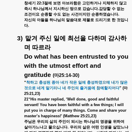
창세기
22:3
절에
보면
아브라함은
고민하거나
지체하지
않고
즉시
하나님께서
지시하신
땅으로
갔습니다
.
감당할
수
없는
조건이요
순종할
수도
없는
사건이지만
순종하였습니다
.
자신의
아들을
하나님의
말씀대로
제물로
드리기로
한
것입니
다
.
3)
맡겨
주신
일에
최선을
다하며
감사하
며
따르라
Do what has been entrusted to you
with the utmost effort and
gratitude
(
마
25:14-30)
“
착하고
충성된
종아
네가
작은
일에
충성하였으매
내가
많은
것으로
네게
맡기리니
네
주인의
즐거움에
참예할지어다
” (
마
25:21,23)
21“His master replied, ‘Well done, good and faithful
servant! You have been faithful with a few things; I will
put you in charge of many things. Come and share your
master’s happiness!’ (Matthew 25:21,23)
주님은
우리의
삶의
주인이
되시는
하나님의
영광을
위하여
살아가느냐고
물으십니다
.
우리의
삶은
어떤
인생을
살았느냐