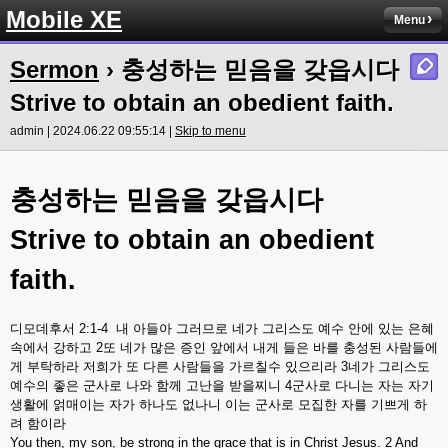
Mobile XE
Menu
Sermon
› 충성하는 믿음을 갖읍시다
Strive to obtain an obedient faith.
admin | 2024.06.22 09:55:14 |
Skip to menu
충성하는
믿음을
갖읍시다
Strive to obtain an obedient
faith.
디모데후서
2:1-4
내
아들아
그러므로
네가
그리스도
예수
안에
있는
은혜
속에서
강하고
2
또
네가
많은
증인
앞에서
내게
들은
바를
충성된
사람들에
게
부탁하라
저희가
또
다른
사람들을
가르칠수
있으리라
3
네가
그리스도
예수의
좋은
군사로
나와
함께
고난을
받을찌니
4
군사로
다니는
자는
자기
생활에
얽매이는
자가
하나도
없나니
이는
군사로
모집한
자를
기쁘게
하
려
함이라
You then, my son, be strong in the grace that is in Christ Jesus. 2 And