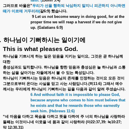
faith. (
1John 5:4)
그러므로
바울은
”
우리가
선을
행하되
낙심하지
말지니
피곤하지
아니하면
때가
이르매
거두리라
(
갈
6:9)
했습니다
.
9 Let us not become weary in doing good, for at the
proper time we will reap a harvest if we do not give
up. (Galatians 6:9)
.
하나님이
기뻐하시는
일이기에
This is what pleases God.
하나님을
기쁘시게
하는
일은
믿음을
지키는
일이요
,
그것은
곧
하나님께
대한
충성심과도
일치합니다
.
하나님을
향한
믿음과
충성심은
늘
하나님과
소통
하는
삶을
살아가는
자들에게서
볼
수
있는
특성입니다
.
하나님이
기뻐하시는
믿음은
하나님의
존재를
인정하는
것이요
모든
것이
그분으로부터
온다는
사실을
믿고
사는
사람입니다
.(
히
11:6)
그래서
예수
께서는
우리에게
하나님이
기뻐하시는
길을
다음과
같이
알려
주셨습니다
.
6 And without faith it is impossible to please God,
because anyone who comes to him must believe that
he exists and that he rewards those who earnestly
seek him. (Hebrews 11:6)
“
네
마음을
다하고
목숨을
다하고
뜻을
다하여
주
너의
하나님을
사랑하라
둘째는
이것이니네
이웃을
네
몸과
같이
사랑하라
(
마
22:37,39:
눅
10:27;
막
12:30,31)