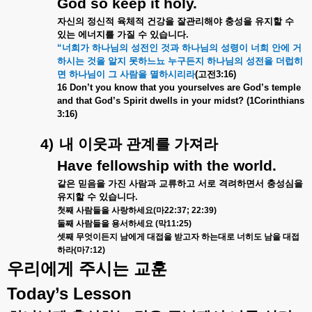
God so keep it holy.
자신의
정신적
육체적
건강을
잘관리해야
충성을
유지할
수
있는
에너지를
가질
수
있습니다
.
“
너희가
하나님의
성전인
것과
하나님의
성령이
너희
안에
거
하시는
것을
알지
못하느뇨
누구든지
하나님의
성전을
더럽히
면
하나님이
그
사람을
멸하시리라
(
고전
3:16)
16 Don’t you know that you yourselves are God’s temple
and that God’s Spirit dwells in your midst? (1Corinthians
3:16)
4)
내
이웃과
관계를
가져라
Have fellowship with the world.
같은
믿음을
가진
사람과
교류하고
서로
격려하면서
충성심을
유지할
수
있습니다
.
첫째
사람들을
사랑하세요
(
마
22:37; 22:39)
둘째
사람들을
용서하세요
(
막
11:25)
셋째
무엇이든지
남에게
대접을
받고자
하는대로
너히도
남을
대접
하라
(
마
7:12)
우리에게
주시는
교훈
Today’s Lesson