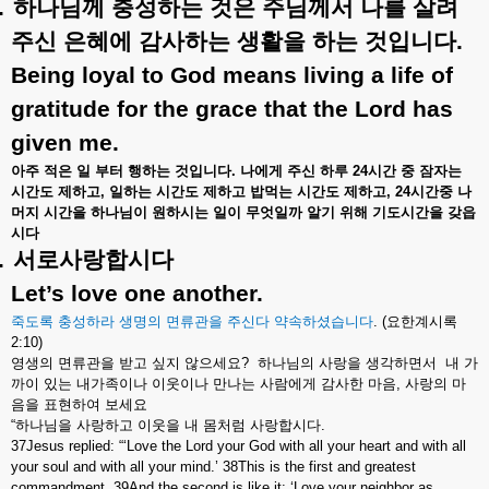
.
하나님께
충성하는
것은
주님께서
나를
살려
주신
은혜에
감사하는
생활을
하는
것입니다
.
Being loyal to God means living a life of
gratitude for the grace that the Lord has
given me.
아주
적은
일
부터
행하는
것입니다
.
나에게
주신
하루
24
시간
중
잠자는
시간도
제하고
,
일하는
시간도
제하고
밥먹는
시간도
제하고
, 24
시간중
나
머지
시간을
하나님이
원하시는
일이
무엇일까
알기
위해
기도시간을
갖읍
시다
.
서로사랑합시다
Let’s love one another.
죽도록
충성하라
생명의
면류관을
주신다
약속하셨습니다
. (
요한계시록
2:10)
영생의
면류관을
받고
싶지
않으세요
?
하나님의
사랑을
생각하면서
내
가
까이
있는
내가족이나
이웃이나
만나는
사람에게
감사한
마음
,
사랑의
마
음을
표현하여
보세요
“
하나님을
사랑하고
이웃을
내
몸처럼
사랑합시다
.
37Jesus replied: “
‘
Love the Lord your God with all your heart and with all
your soul and with all your mind.
’
38This is the first and greatest
commandment. 39And the second is like it:
‘
Love your neighbor as