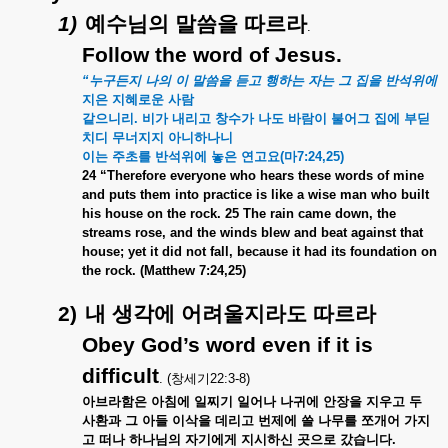
1)
예수님의
말씀을
따르라
.
Follow the word of Jesus.
“
누구든지
나의
이
말씀을
듣고
행하는
자는
그
집을
반석위에
지은
지혜로운
사람
같으니리
.
비가
내리고
창수가
나도
바람이
불어그
집에
부딛
치디
무너지지
아니하나니
이는
주초를
반석위에
놓은
연고요
(
마
7:24,25)
24 “Therefore everyone who hears these words of mine
and puts them into practice is like a wise man who built
his house on the rock. 25 The rain came down, the
streams rose, and the winds blew and beat against that
house; yet it did not fall, because it had its foundation on
the rock. (Matthew 7:24,25)
2)
내
생각에
어려울지라도
따르라
Obey God’s word even if it is
difficult
. (
창세기
22:3-8)
아브라함은
아침에
일찌기
일어나
나귀에
안장을
지우고
두
사환과
그
아들
이삭을
데리고
번제에
쓸
나무를
쪼개어
가지
고
떠나
하나님의
자기에게
지시하신
곳으로
갔습니다
.