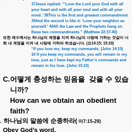
37Jesus replied: “
‘
Love the Lord your God with all
your heart and with all your soul and with all your
mind.
’
38This is the first and greatest commandment.
39And the second is like it:
‘
Love your neighbor as
yourself.
’
40All the Law and the Prophets hang on
these two commandments.
” (Matthew 22:37-40)
또한
예수께서는
하나님의
계명을
지켜
하나님의
사랑에
거하는
것같이
너
희
내
계명을
지켜
내
사랑에
거하라
하셨습니다
. (
요
14:15; 15:10)
“If you love me, keep my commands. (John 14:15)
10 If you keep my commands, you will remain in my
love, just as I have kept my Father’s commands and
remain in his love. (John 15:10)
C.
어떻게
충성하는
믿음을
갖을
수
있습
?
니까
How can we obtain an obedient
faith?
.
하나님의
말씀에
순종하라
(
마
7:15-29)
Obey God’s word.