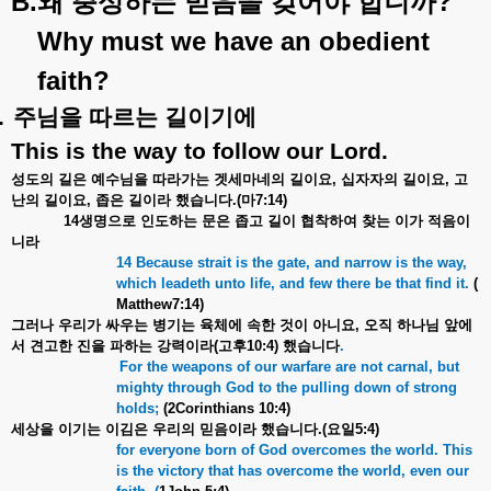
B.
?
왜
충성하는
믿음을
갖어야
합니까
Why must we have an obedient
faith?
.
주님을
따르는
길이기에
This is the way to follow our Lord.
성도의
길은
예수님을
따라가는
겟세마네의
길이요
,
십자자의
길이요
,
고
난의
길이요
,
좁은
길이라
했습니다
.(
마
7:14)
14
생명으로
인도하는
문은
좁고
길이
협착하여
찾는
이가
적음이
니라
14 Because strait is the gate, and narrow is the way,
which leadeth unto life, and few there be that find it.
(
Matthew7:14)
그러나
우리가
싸우는
병기는
육체에
속한
것이
아니요
,
오직
하나님
앞에
서
견고한
진을
파하는
강력이라
(
고후
10:4)
했습니다
.
For the weapons of our warfare are not carnal, but
mighty through God to the pulling down of strong
holds;
(2Corinthians 10:4)
세상을
이기는
이김은
우리의
믿음이라
했습니다
.(
요일
5:4)
for everyone born of God overcomes the world. This
is the victory that has overcome the world, even our