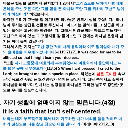
바울은
빌립보
교회에게
편지할때
1:29
에서
”
그리스도를
위하여
너희에게
은혜을
주신
것은
다만
그를
믿을
뿐
아니라
또한
그를
위하여
고난도
받게
하려
하심이라
”
하였습니다
.
하지만
우리가
고난을
잘
이겨내면
하나님은
반드시
상을
주십니다
.
하나
님이
주시는
상급을
선물로
주십니다
.
어느자는
말하기를
그
상급을
싸고
있는
포장은
고난이라
하였습니다
.
그래서
받았을
때는
아프고
힘들지만
고난으로
싸여
있는
그
포장지를
잘
풀어보면
그
안에는
하나님
은총과
넘
치는
복이
들어
있답니다
.
그래서
시편
기자는
”
고난
당한
것이
내게
유익이라
이로
말미암아
내가
주
의
율례들를
배우게
되었나이다
(
시
119:71) 71 It was good for me to be
afflicted so that I might learn your decrees.
“
또한
내가
고통중에
여호와께
부르짖었더니
여호와께서
응답하시고
나
를
넗은
곳에
세우셨도다
”(118:5) 5 When hard pressed, I cried to the
Lord; he brought me into a spacious place.
하셨는데
넓은
곳이란
하나
님의
위로와
사랑
,
은혜와
승리
가
넘치는
곳입니다
.
고난
속에서도
끝까지
하나님을
바라보며
인내하는
심령들을
하나님은
그러한
넓고도
충만한
곳
으로
우리를
인도하십니다
.
.
자기
생활에
얽매이지
않는
믿읍니다
.(4
절
)
It is a faith that isn’t self-centered.
너희는
내게
부르짖으며
와서
내게
기도하면
내가
너희를
들을
것이요
너
희가
전심으로
나를
찾고
찾으면
나를
만나리라
(
예레미야
29:12,13)