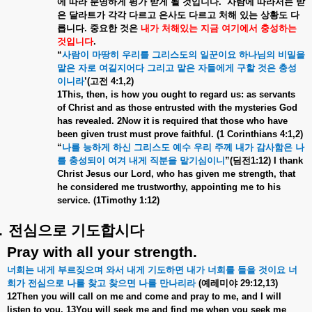
에
따라
분명하게
평가
받게
될
것입니다
.
사람에
따라서는
받
은
달라트가
각각
다르고
은사도
다르고
처해
있는
상황도
다
릅니다
.
중요한
것은
내가
처해있는
지금
여기에서
충성하는
것입니다
.
“
사람이
마땅히
우리를
그리스도의
일꾼이요
하나님의
비밀을
맡은
자로
여길지어다
그리고
맡은
자들에게
구할
것은
충성
이니라
’(
고전
4:1,2)
1This, then, is how you ought to regard us: as servants
of Christ and as those entrusted with the mysteries God
has revealed. 2Now it is required that those who have
been given trust must prove faithful. (1 Corinthians 4:1,2)
“
나를
능하게
하신
그리스도
예수
우리
주께
내가
감사함은
나
를
충성되이
여겨
내게
직분을
맡기심이니
”(
딤전
1:12) I thank
Christ Jesus our Lord, who has given me strength, that
he considered me trustworthy, appointing me to his
service. (1Timothy 1:12)
.
전심으로
기도합시다
Pray with all your strength.
너희는
내게
부르짖으며
와서
내게
기도하면
내가
너희를
들을
것이요
너
희가
전심으로
나를
찾고
찾으면
나를
만나리라
(
예레미야
29:12,13)
12Then you will call on me and come and pray to me, and I will
listen to you. 13You will seek me and find me when you seek me