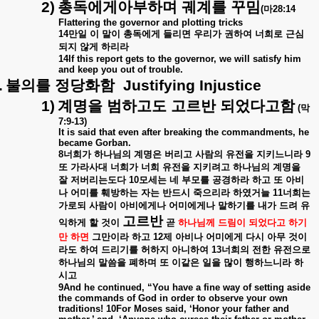
2)
총독에게아부하며
궤계를
꾸밈
(
마
28:14
Flattering the governor and plotting tricks
14
만일
이
말이
총독에게
들리면
우리가
권하여
너희로
근심
되지
않게
하리라
14If this report gets to the governor, we will satisfy him
and keep you out of trouble.
.
불의를
정당화함
Justifying Injustice
1)
계명을
범하고도
고르반
되었다고함
(
막
7:9-13)
It is said that even after breaking the commandments, he
became Gorban.
8
너희가
하나님의
계명은
버리고
사람의
유전을
지키느니라
9
또
가라사대
너희가
너희
유전을
지키려고
하나님의
계명을
잘
저버리는도다
10
모세는
네
부모를
공경하라
하고
또
아비
나
어미를
훼방하는
자는
반드시
죽으리라
하였거늘
11
너희는
가로되
사람이
아비에게나
어미에게나
말하기를
내가
드려
유
고르반
익하게
할
것이
곧
하나님께
드림이
되었다고
하기
만
하면
그만이라
하고
12
제
아비나
어미에게
다시
아무
것이
라도
하여
드리기를
허하지
아니하여
13
너희의
전한
유전으로
하나님의
말씀을
폐하며
또
이같은
일을
많이
행하느니라
하
시고
9And he continued, “You have a fine way of setting aside
the commands of God in order to observe your own
traditions! 10For Moses said, ‘Honor your father and