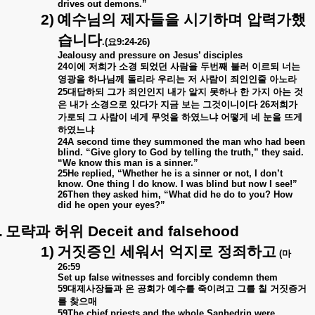
drives out demons.”
2)
예수님의
제자들을
시기하며
압력가했
습니다
.(
요
9:24-26)
Jealousy and pressure on Jesus’ disciples
24
이에
저희가
소경
되었던
사람을
두번째
불러
이르되
너는
영광을
하나님께
돌리라
우리는
저
사람이
죄인인줄
아노라
25
대답하되
그가
죄인인지
내가
알지
못하나
한
가지
아는
것
은
내가
소경으로
있다가
지금
보는
그것이니이다
26
저희가
가로되
그
사람이
네게
무엇을
하였느냐
어떻게
네
눈을
뜨게
하였느냐
24A second time they summoned the man who had been
blind. “Give glory to God by telling the truth,” they said.
“We know this man is a sinner.”
25He replied, “Whether he is a sinner or not, I don’t
know. One thing I do know. I was blind but now I see!”
26Then they asked him, “What did he do to you? How
did he open your eyes?”
.
모략과
허위
Deceit and falsehood
1)
거짓증인
세워서
억지로
정죄하고
(
마
26:59
Set up false witnesses and forcibly condemn them
59
대제사장들과
온
공회가
예수를
죽이려고
그를
칠
거짓증거
를
찾으매
59The chief priests and the whole Sanhedrin were