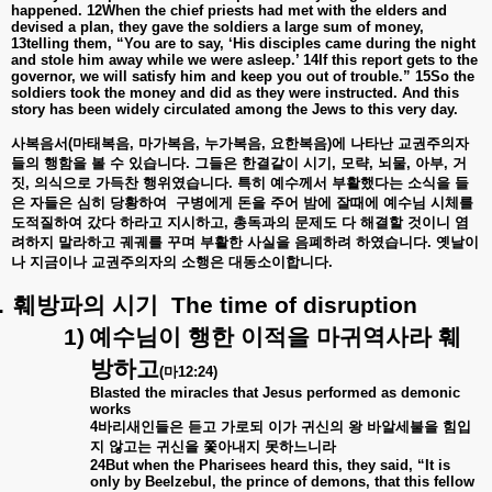
happened. 12When the chief priests had met with the elders and
devised a plan, they gave the soldiers a large sum of money,
13telling them, “You are to say, ‘His disciples came during the night
and stole him away while we were asleep.’ 14If this report gets to the
governor, we will satisfy him and keep you out of trouble.” 15So the
soldiers took the money and did as they were instructed. And this
story has been widely circulated among the Jews to this very day.
사복음서
(
마태복음
,
마가복음
,
누가복음
,
요한복음
)
에
나타난
교권주의자
들의
행함을
볼
수
있습니다
.
그들은
한결같이
시기
,
모략
,
뇌물
,
아부
,
거
짓
,
의식으로
가득찬
행위였습니다
.
특히
예수께서
부활했다는
소식을
들
은
자들은
심히
당황하여
구병에게
돈을
주어
밤에
잘때에
예수님
시체를
도적질하여
갔다
하라고
지시하고
,
총독과의
문제도
다
해결할
것이니
염
려하지
말라하고
궤궤를
꾸며
부활한
사실을
음폐하려
하였습니다
.
옛날이
나
지금이나
교권주의자의
소행은
대동소이합니다
.
.
훼방파의
시기
The time of disruption
1)
예수님이
행한
이적을
마귀역사라
훼
방하고
(
마
12:24)
Blasted the miracles that Jesus performed as demonic
works
4
바리새인들은
듣고
가로되
이가
귀신의
왕
바알세불을
힘입
지
않고는
귀신을
쫓아내지
못하느니라
24But when the Pharisees heard this, they said, “It is
only by Beelzebul, the prince of demons, that this fellow