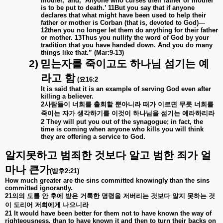
mother,’ and, ‘Anyone who curses their father or mother
is to be put to death.’ 11But you say that if anyone
declares that what might have been used to help their
father or mother is Corban (that is, devoted to God)—
12then you no longer let them do anything for their father
or mother. 13Thus you nullify the word of God by your
tradition that you have handed down. And you do many
things like that.” (Mar:9-13)
2)
믿는자를
죽이고도
하나님
섬기는
예
라고
함
(
요
16:2
It is said that it is an example of serving God even after
killing a believer.
2
사람들이
너희를
출회할
뿐아니라
때가
이르면
무릇
너희를
죽이는
자가
생각하기를
이것이
하나님을
섬기는
예라하리라
2 They will put you out of the synagogue; in fact, the
time is coming when anyone who kills you will think
they are offering a service to God.
알지못하고
범죄한
것보다
알고
범한
죄가
얼
마나
큰가
(
벧후
2:21)
How much greater are the sins committed knowingly than the sins
committed ignorantly.
21
의의
도를
안
후에
받은
거룩한
명령을
저버리는
것보다
알지
못하는
것
이
도리어
저희에게
나으니라
21 It would have been better for them not to have known the way of
righteousness, than to have known it and then to turn their backs on