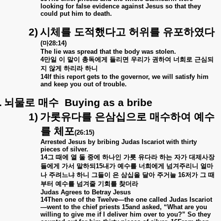
looking for false evidence against Jesus so that they
could put him to death.
2)
시체를
도적했다고
허위를
유포하였다
(
마
28:14)
The lie was spread that the body was stolen.
4
만일
이
말이
총독에게
들리면
우리가
권하여
너희로
근심되
지
않게
하리라
하니
14If this report gets to the governor, we will satisfy him
and keep you out of trouble.
.
뇌물로
매수
Buying as a bribe
1)
가롯유다를
은삼십으로
매수하여
예수
를
체포
(26:15)
Arrested Jesus by bribing Judas Iscariot with thirty
pieces of silver.
14
그
때에
열
둘
중에
하나인
가룟
유다라
하는
자가
대제사장
들에게
가서
말하되
15
내가
예수를
너희에게
넘겨주리니
얼마
나
주려느냐
하니
그들이
은
삼십을
달아
주거늘
16
저가
그
때
부터
예수를
넘겨줄
기회를
찾더라
Judas Agrees to Betray Jesus
14Then one of the Twelve—the one called Judas Iscariot
—went to the chief priests 15and asked, “What are you
willing to give me if I deliver him over to you?” So they