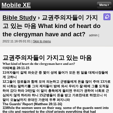
Mobile XE
Menu
Bible Study
› 교권주의자들이 가지
고 있는 마음 What kind of heart do
the clergyman have and act?
admin |
2022.11.16 05:01:01 |
Skip to menu
교권주의자들이 가지고 있는 마음
What kind of heart do the clergyman have and act?
마태복음
28:11-15
11
여자들이
갈제
파숫군
중
몇이
성에
들어가
모든
된
일을
대제사장들에
게
고하니
12
그들이
장로들과
함께
모여
의논하고
군병들에게
돈을
많이
주며
13
가로
되
너희는
말하기를
그의
제자들이
밤에
와서
우리가
잘
때에
그를
도적질
하여
갔다
하라
14
만일
이
말이
총독에게
들리면
우리가
권하여
너희로
근
심되지
않게
하리라
하니
15
군병들이
돈을
받고
가르친대로
하였으니
이
말이
오늘날까지
유대인
가운데
두루
퍼지니라
The Guards’ Report (Matthew 28:11-16)
11While the women were on their way, some of the guards went into
the city and reported to the chief priests everything that had