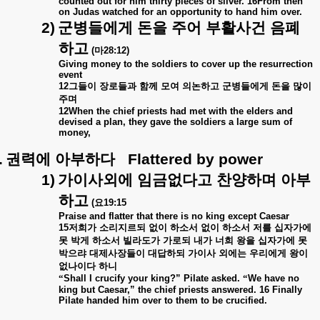
counted out for him thirty pieces of silver. 16From then
on Judas watched for an opportunity to hand him over.
2)
군병들에게
돈을
주어
부활사건
음폐
하고
(
마
28:12)
Giving money to the soldiers to cover up the resurrection
event
12
그들이
장로들과
함께
모여
의논하고
군병들에게
돈을
많이
주며
12When the chief priests had met with the elders and
devised a plan, they gave the soldiers a large sum of
money,
.
권력에
아부하다
Flattered by power
1)
가이사외에
임금없다고
찬양하며
아부
하고
(
요
19:15
Praise and flatter that there is no king except Caesar
15
저희가
소리지르되
없이
하소서
없이
하소서
저를
십자가에
못
박게
하소서
빌라도가
가로되
내가
너희
왕을
십자가에
못
박으랴
대제사장들이
대답하되
가이사
외에는
우리에게
왕이
없나이다
하니
“
Shall I crucify your king?” Pilate asked.
“
We have no
king but Caesar,” the chief priests answered. 16 Finally
Pilate handed him over to them to be crucified.