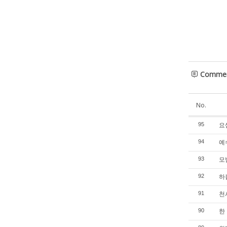
Comme
No.
요셉
95
예수
94
모범
93
하늘
92
천사
91
한 
90