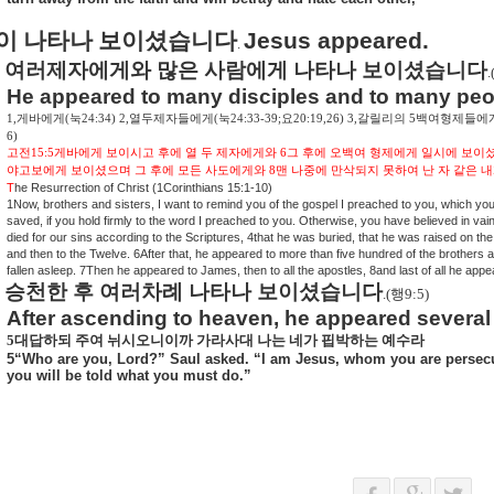
이 나타나 보이셨습니다
Jesus appeared.
.
여러제자에게와 많은 사람에게 나타나 보이셨습니다
.
He appeared to many disciples and to many peo
1,
게바에게
(
눅
24:34) 2,
열두제자들에게
(
눅
24:33-39;
요
20:19,26) 3,
갈릴리의
5
백여형제들에
6)
고전
15:5
게바에게 보이시고 후에 열 두 제자에게와
6
그 후에 오백여 형제에게 일시에 보이
야고보에게 보이셨으며 그 후에 모든 사도에게와
8
맨 나중에 만삭되지 못하여 난 자 같은 
T
he Resurrection of Christ (1Corinthians 15:1-10)
1Now, brothers and sisters, I want to remind you of the gospel I preached to you, which y
saved, if you hold firmly to the word I preached to you. Otherwise, you have believed in vain
died for our sins according to the Scriptures, 4that he was buried, that he was raised on th
and then to the Twelve. 6After that, he appeared to more than five hundred of the brothers a
fallen asleep. 7Then he appeared to James, then to all the apostles, 8and last of all he app
승천한 후 여러차례 나타나 보이셨습니다
.(
행
9:5)
After ascending to heaven, he appeared several
5
대답하되 주여 뉘시오니이까 가라사대 나는 네가 핍박하는 예수라
5“Who are you, Lord?” Saul asked. “I am Jesus, whom you are persecuti
you will be told what you must do.”