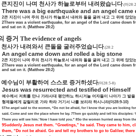
큰지진이 나며 천사가 하늘로부터 내려왔습니다
.(
마
28:2
There was a big earthquake and an angel came
2
큰
지진이
나며
주의
천사가
하늘로서
내려와
돌을
굴려
내고
그
위에
앉았
2There was a violent earthquake, for an angel of the Lord came down f
and sat on it. (Matthew 28:2)
의 증거
The evidence of angels
천사가 내려와서 큰돌을 굴러주었습니다
.(28:2
An angel came down and rolled a big stone
2
큰
지진이
나며
주의
천사가
하늘로서
내려와
돌을
굴려
내고
그
위에
앉았
2There was a violent earthquake, for an angel of the Lord came down f
and sat on it. (Matthew 28:2)
예수님이 부활하여 스스로 증거하셨다
(
마
28:5-8)
Jesus was resurrected and testified of Himself
예수께서
저희를
만나
가라사대
평안하뇨
하시거늘
어자들이
나아가
그
발을
형제들에게
갈릴리로
가라
하라
거기서
나를
보리라
하시니라
(
마
28:9-10)
5The angel said to the women, “Do not be afraid, for I know that you are looking for
said. Come and see the place where he lay. 7Then go quickly and tell his disciples: 
There you will see him.’ Now I have told you.” 8So the women hurried away from the tom
9Suddenly Jesus met them. “Greetings,” he said. They came to him, cl
them, “Do not be afraid. Go and tell my brothers to go to Galilee; there