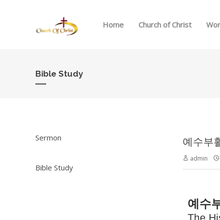
Home
Church of Christ
Wor
Bible Study
Sermon
예수부활의 
admin
Bible Study
예수부
The Hi