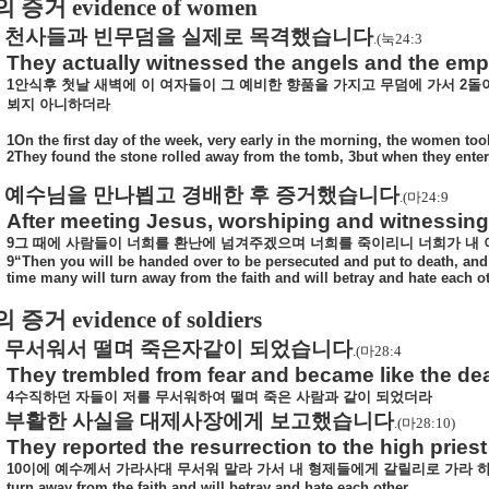
의 증거
evidence of women
천사들과 빈무덤을 실제로 목격했습니다
.(
눅
24:3
They actually witnessed the angels and the em
1
안식후
첫날
새벽에
이
여자들이
그
예비한
향품을
가지고
무덤에
가서
2
돌
뵈지
아니하더라
1On the first day of the week, very early in the morning, the women to
2They found the stone rolled away from the tomb, 3but when they entere
예수님을 만나뵙고 경배한 후 증거했습니다
.(
마
24:9
After meeting Jesus, worshiping and witnessing
9
그
때에
사람들이
너희를
환난에
넘겨주겠으며
너희를
죽이리니
너희가
내
9“Then you will be handed over to be persecuted and put to death, and 
time many will turn away from the faith and will betray and hate each ot
의 증거
evidence of soldiers
무서워서 떨며 죽은자같이 되었습니다
.(
마
28:4
They trembled from fear and became like the de
4
수직하던
자들이
저를
무서워하여
떨며
죽은
사람과
같이
되었더라
부활한 사실을 대제사장에게 보고했습니다
.(
마
28:10)
They reported the resurrection to the high priest
10
이에
예수께서
가라사대
무서워
말라
가서
내
형제들에게
갈릴리로
가라
turn away from the faith and will betray and hate each other,