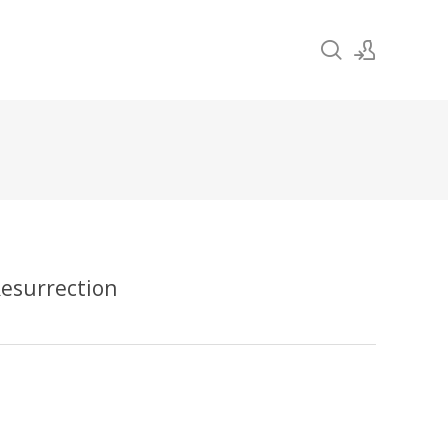
Sign In
Sign Up
esurrection