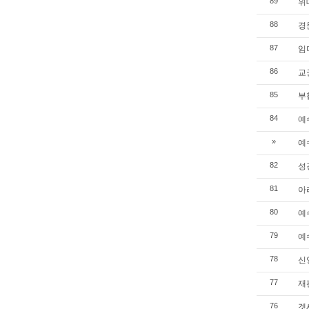
위대
89
경문
88
임마
87
교권
86
부활
85
예수
84
예수
»
성경
82
아리
81
예수
80
예수
79
신앙
78
재판
77
겟세
76