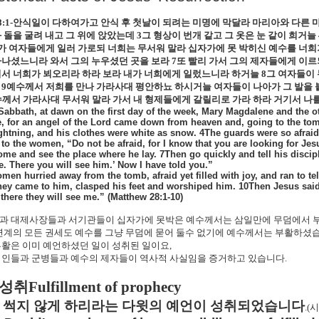
8:1-
안식일이 다하여가고 안식 후 첫날이 되려는 미명에 막달라 마리아와 다른 
 돌을 굴려 내고 그 위에 앉았는데
3
그 형상이 번개 같고 그 옷은 눈 같이 희거늘
가 여자들에게 일러 가로되 너희는 무서워 말라 십자가에 못 박히신 예수를 너희
나셨느니라 와서 그의 누우셨던 곳을 보라
7
또 빨리 가서 그의 제자들에게 이르
서 너희가 뵈오리라 하라 보라 내가 너희에게 일렀느니라 하거늘
8
그 여자들이 
9
예수께서 저희를 만나 가라사대 평안하뇨 하시거늘 여자들이 나아가 그 발을
수께서 가라사대 무서워 말라 가서 내 형제들에게 갈릴리로 가라 하라 거기서 나
 Sabbath, at dawn on the first day of the week, Mary Magdalene and the o
, for an angel of the Lord came down from heaven and, going to the tomb
ightning, and his clothes were white as snow. 4The guards were so afra
 to the women, “Do not be afraid, for I know that you are looking for Jesu
ome and see the place where he lay. 7Then go quickly and tell his discip
ee. There you will see him.’ Now I have told you.”
men hurried away from the tomb, afraid yet filled with joy, and ran to t
hey came to him, clasped his feet and worshiped him. 10Then Jesus said 
 there they will see me.” (Matthew 28:1-10)
과 대제사장들과 서기관들이 십자가에 못박은 예수께서는 삼일만에 무덤에서
연계의 모든 권세도 예수를 그냥 무덤에 묻어 둘수 없기에 예수께서는 부활하셨
활은 이미 예언하셨던 일이 성취된 일이요
,
여인들과 군병들과 예수의 제자들이 역사적 사실임을 증거하고 있습니다
.
 성취
Fulfillment of prophecy
썩지 않게 하리라는 다윗의 예언이 성취되었습니다
.(
시