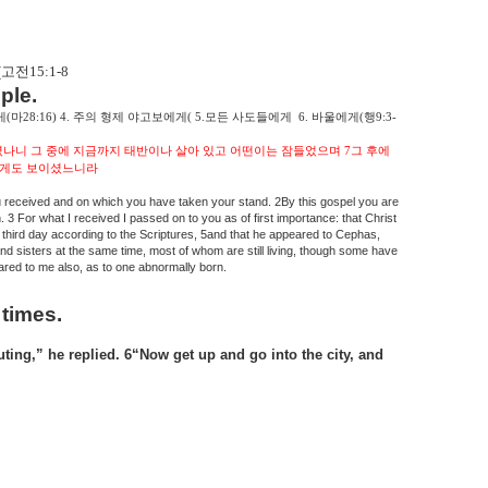
(
고전
15:1-8
ple.
게
(
마
28:16) 4.
주의 형제 야고보에게
( 5.
모든 사도들에게
6.
바울에게
(
행
9:3-
셨나니 그 중에 지금까지 태반이나 살아 있고 어떤이는 잠들었으며
7
그 후에
내게도 보이셨느니라
ou received and on which you have taken your stand. 2By this gospel you are
. 3 For what I received I passed on to you as of first importance: that Christ
e third day according to the Scriptures, 5and that he appeared to Cephas,
nd sisters at the same time, most of whom are still living, though some have
eared to me also, as to one abnormally born.
 times.
ng,” he replied. 6“Now get up and go into the city, and