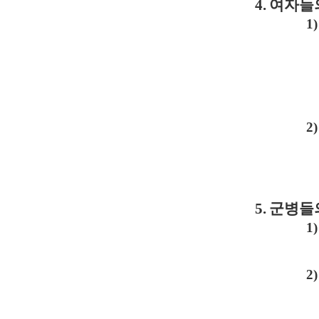
4.
여자들
1)
2)
5.
군병들
1)
2)