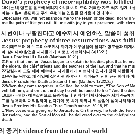
David's prophecy of incorruptibility was fulfilled
10
이는
내
영혼을
음부에
버리지
아니하시며
주의
거룩한
자로
썩지
않게
하
에는
기쁨이
충만하고
주의
우편에는
영원한
즐거움이
있나이다
10because you will not abandon me to the realm of the dead, nor will y
me the path of life; you will fill me with joy in your presence, with eter
세번이나 부활한다고 예수께서 예언하신 말씀이 성
Jesus’ prophecy of three resurrections was fulfi
21
이때로부터
예수
그리스도께서
자기가
예루살렘에
올라가
장로들과
대제
에
살아나야
할것을
제자들에게
비로소
가르치시니
(
마
16:21)
Jesus Predicts His Death (Matthew 16:21)
21From that time on Jesus began to explain to his disciples that he mu
the elders, the chief priests and the teachers of the law, and that he mus
22
갈릴리에
모일
때에
예수께서
제자들에게
이르시되
인자가
장차
사람들의
23
죽임을
당하고
제
삼일에
살아나리라
하시니
제자들이
심히
근심하더라
(
마
Jesus Predicts His Death a Second Time (Matthew 17:22,23)
22When they came together in Galilee, he said to them, “The Son of Ma
will kill him, and on the third day he will be raised to life.” And the disc
18
보라
우리가
예루살렘으로
올라가노니
인자가
대제사장들과
서기관들에게
그를
능욕하며
채찍질하며
십자가에
못
박게
하리니
제
삼일에
살아나리라
(
Jesus Predicts His Death a Third Time(Matthew
20:18,19)
17Now Jesus was going up to Jerusalem. On the way, he took the Twelv
Jerusalem, and the Son of Man will be delivered over to the chief pries
death
의 증거
Evidence from the natural world