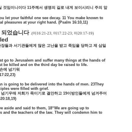
실
것임이니이다
11
주께서
생명의
길로
내게
보이시리니
주의
앞
ou let your faithful one see decay. 11 You make known to
nal pleasures at your right hand. (Psalm 16:10,11)
취 되었습니다
.(
마
16:21-23;
마
17:22-23;
마
20:17-19)
lled
사장들과
서기관들에게
많은
고난을
받고
죽임을
당하고
제
삼일
st go to Jerusalem and suffer many things at the hands of
t be killed and on the third day be raised to life.
손에
넘기워
17:22,23)
n is going to be delivered into the hands of men. 23They
iples were filled with grief.
넘기우매
저희가
죽이기로
결안하고
19
이방인들에게
넘겨주어
마
20:18,19)
e aside and said to them, 18“We are going up to
ts and the teachers of the law. They will condemn him to