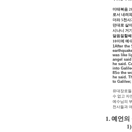
미태복음
2
로서 내려와
더라
5
천사
던대로 살아
시나니 거기
달음질할쌔
10
이에 예
1After the
earthquake
was like l
angel said
he said. C
into Galil
8So the wo
he said. T
to Galilee;
유대장로들
수 없고 자
예수님의 부
천사들과 
1.
예언의
1)