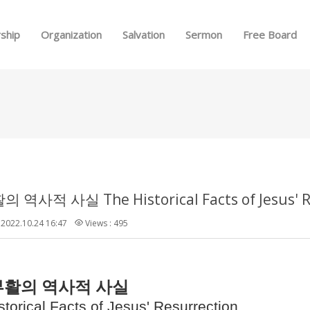
Skip to menu
ship
Organization
Salvation
Sermon
Free Board
역사적 사실 The Historical Facts of Jesus' R
2022.10.24 16:47
Views : 495
활의 역사적 사실
storical Facts of Jesus' Resurrection