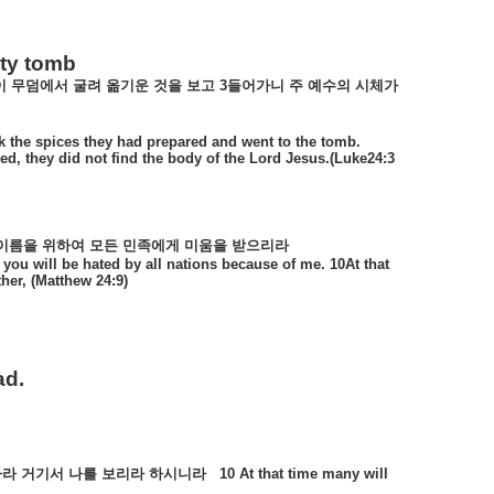
pty tomb
이
무덤에서
굴려
옮기운
것을
보고
3
들어가니
주
예수의
시체가
ok the spices they had prepared and went to the tomb.
d, they did not find the body of the Lord Jesus.(Luke24:3
이름을
위하여
모든
민족에게
미움을
받으리라
you will be hated by all nations because of me. 10At that
her, (Matthew 24:9)
ad.
하라
거기서
나를
보리라
하시니라
10 At that time many will