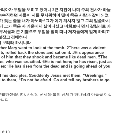
마리아가 무덤을 보려고 왔더니
2
큰 지진이 나며 주의 천사가 하늘
4
수직하던 자들이 저를 무서워하여 떨며 죽은 사람과 같이 되었
가 찾는 줄을 내가 아노라
6
그가 여기 계시지 않고 그의 말씀하시
되 그가 죽은 자 가운데서 살아나셨고 너희보다 먼저 갈릴리로 가
무서움과 큰 기쁨으로 무덤을 빨리 떠나 제자들에게 알게 하려고
 붙잡고 경배하니
를 보리라 하시니라
ther Mary went to look at the tomb. 2There was a violent
, rolled back the stone and sat on it. 3His appearance
id of him that they shook and became like dead men. 5The
s, who was crucified. 6He is not here; he has risen, just as
les: ‘He has risen from the dead and is going ahead of you
ell his disciples. 9Suddenly Jesus met them. “Greetings,”
to them, “Do not be afraid. Go and tell my brothers to go
 부활하셨습니다
.
사망의 권세와 불의 권세가 하나님의 아들을 이길
습니다
.
16:10