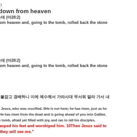
)
 down from heaven
는데
(
마
28:2)
rom heaven and, going to the tomb, rolled back the stone
는데
(
마
28:2)
rom heaven and, going to the tomb, rolled back the stone
붙잡고
경배하니
이에
예수께서
가라사대
무서워
말라
가서
내
 Jesus, who was crucified. 6He is not here; he has risen, just as he
‘He has risen from the dead and is going ahead of you into Galilee.
b, afraid yet filled with joy, and ran to tell his disciples.
asped his feet and worshiped him. 10Then Jesus said to
 they will see me.”