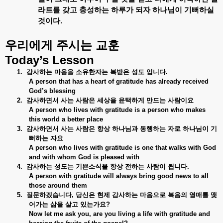
라트를
갖고
충성하는
하루가
되자
하나님이
기뻐하실
것이다
.
우리에게
주시는
교훈
Today’s Lesson
1.
감사하는
마음을
소유한자는
복받은
성도
입니다
.
A person that has a heart of gratitude has already received
God’s blessing
2.
감사하면서
사는
사람은
세상을
윤택하게
만드는
사람이요
A person who lives with gratitude is a person who makes
this world a better place
3.
감사하면서
사는
사람은
항상
하나님과
동행하는
자로
하나님이
기
뻐하는
자요
A person who lives with gratitude is one that walks with God
and with whom God is pleased with
4.
감사하는
성도는
기쁜소식을
항상
전하는
사람이
됩니다
.
A person with gratitude will always bring good news to all
those around them
5.
질문하겠습니다
,
당신은
현제
감사하는
마음으로
복음의
열매를
맺
어가는
삶을
살고
있는가요
?
Now let me ask you, are you living a life with gratitude and