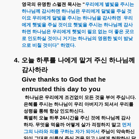
영국의
유명한
스펄젼
목사는
“
우리에게
별빛을
주시는
하나님께
감사하면
하나님은
우리에게
달빛을
주실
것
이요
우리에게
달빛을
주시는
하나님을
감사하면
우리
에게
햇빛을
주실
것이요
햇빛을
주시는
하나님께
감사
하면
하나님은
우리에게
햇빛이
필요
없는
더
좋은
곳으
로
인도하실
것이니
거기는
하나님의
영원한
빛이
밤낮
으로
비칠
것이다
”
하였다
.
4.
오늘
하루를
나에게
맡겨
주신
하나님께
감사하라
Give thanks to God that he
entrusted this day to you
하나님은
우리에게
조건없이
모든
것을
부어
주십니다
.
은혜를
주시는
하나님이
우리
아버지가
되셔서
우리를
성령을
통해
항상
인도하신다
.
특별히
오늘
하루
24
시간을
주신
것에
하나님께
감사
하자
.
무엇을
먹을까
어떻게
살가
걱정하지
말고
먼저
그의
나라와
의를
구하는
자가
되어서
주님이
약속하신
일이
그대로
이루어
주실
것을
믿고
나에게
허락하신
달