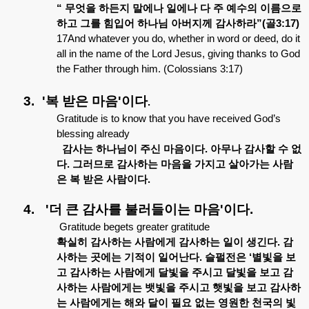
“
무엇을
하든지
말에나
일에나
다
주
예수의
이름으로
하고
그를
힘입어
하나님
아버지께
감사하라
”(
골
3:17)
17And whatever you do, whether in word or deed, do it
all in the name of the Lord Jesus, giving thanks to God
the Father through him. (Colossians 3:17)
3.
'
복
받은
마음
'
이다
.
Gratitude is to know that you have received God’s
blessing already
감사는
하나님이
주신
마음이다
.
아무나
감사할
수
없
다
.
그러므로
감사하는
마음을
가지고
살아가는
사람
은
복
받은
사람이다
.
4.
'
더
큰
감사를
불러들이는
마음
'
이다
.
Gratitude begets greater gratitude
확실히
감사하는
사람에게
감사하는
일이
생긴다
.
감
사하는
곳에는
기적이
일어난다
.
슬펄전은
‘
별빛을
보
고
감사하는
사람에게
달빛을
주시고
달빛을
보고
감
사하는
사람에게는
뱃빛을
주시고
햇빛을
보고
감사하
는
사람에게는
해와
달이
필요
없는
영원한
천국의
빛