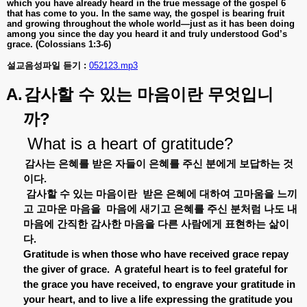
which you have already heard in the true message of the gospel 6
that has come to you. In the same way, the gospel is bearing fruit
and growing throughout the whole world—just as it has been doing
among you since the day you heard it and truly understood God’s
grace. (Colossians 1:3-6)
설교음성파일 듣기 :
052123.mp3
A.
감사할
수
있는
마음이란
무엇입니
?
까
What is a heart of gratitude?
감사는
은혜를
받은
자들이
은혜를
주신
분에게
보답하는
것
이다
.
감사할
수
있는
마음이란
받은
은혜에
대하여
고마움을
느끼
고
고마운
마음을
마음에
새기고
은혜를
주신
분처럼
나도
내
마음에
간직한
감사한
마음을
다른
사람에게
표현하는
삶이
다
.
Gratitude is when those who have received grace repay
the giver of grace.
A grateful heart is to feel grateful for
the grace you have received, to engrave your gratitude in
your heart, and to live a life expressing the gratitude you