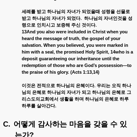
세례를
받고
하나님의
자녀가
되었을때
성령을
선물로
받고
하나님의
자녀가
되었다
.
하나님의
자녀인것을
성
령으로
인치시고
보증해
주신
것이다
.
13And you also were included in Christ when you
heard the message of truth, the gospel of your
salvation. When you believed, you were marked in
him with a seal, the promised Holy Spirit, 14who is a
deposit guaranteeing our inheritance until the
redemption of those who are God’s possession—to
the praise of his glory. (Acts 1:13,14)
이것은
전적으로
하나님의
은혜이다
.
우리는
오직
하나
님의
은혜로
하나님의
자녀가
되고
하나님의
은혜로
그
리스도의교회에서
생활을
하며
하나님의
은혜로
하루
하루를
살아간다
.
C.
어떻게
감사하는
마음을
갖을
수
있
?
는가