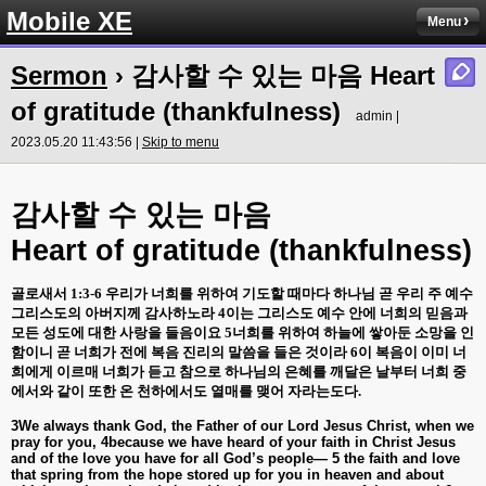
Mobile XE
Menu
Sermon
› 감사할 수 있는 마음 Heart
of gratitude (thankfulness)
admin |
2023.05.20 11:43:56 |
Skip to menu
감사할
수
있는
마음
Heart of gratitude (thankfulness)
골로새서
1:3-6
우리가 너희를 위하여 기도할 때마다 하나님 곧 우리 주 예수
그리스도의 아버지께 감사하노라
4
이는 그리스도 예수 안에 너희의 믿음과
모든 성도에 대한 사랑을 들음이요
5
너희를 위하여 하늘에 쌓아둔 소망을 인
함이니 곧 너희가 전에 복음 진리의 말씀을 들은 것이라
6
이 복음이 이미 너
희에게 이르매 너희가 듣고 참으로 하나님의 은혜를 깨달은 날부터 너희 중
에서와 같이 또한 온 천하에서도 열매를 맺어 자라는도다
.
3We always thank God, the Father of our Lord Jesus Christ, when we
pray for you, 4because we have heard of your faith in Christ Jesus
and of the love you have for all God’s people— 5 the faith and love
that spring from the hope stored up for you in heaven and about