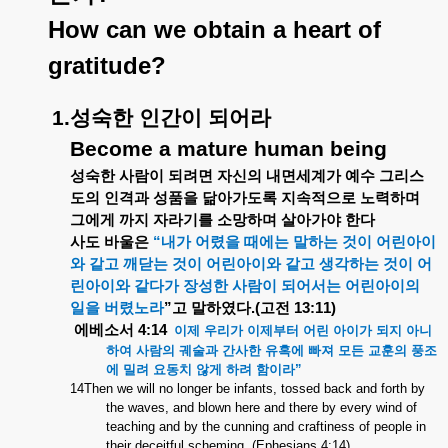
How can we obtain a heart of
gratitude?
1.
성숙한
인간이
되어라
Become a mature human being
성숙한
사람이
되려면
자신의
내면세계가
예수
그리스
도의
인격과
성품을
닮아가도록
지속적으로
노력하며
그에게
까지
자라기를
소망하며
살아가야
한다
사도
바울은
“
내가
어렸을
때에는
말하는
것이
어린아이
와
같고
깨닫는
것이
어린아이와
같고
생각하는
것이
어
린아이와
같다가
장성한
사람이
되어서는
어린아이의
일을
버렸노라
”
고
말하였다
.(
고전
13:11)
에베소서
4:14
이제
우리가
이제부터
어린
아이가
되지
아니
하여
사람의
궤술과
간사한
유혹에
빠져
모든
교훈의
풍조
에
밀려
요동치
않게
하려
함이라
”
14Then we will no longer be infants, tossed back and forth by
the waves, and blown here and there by every wind of
teaching and by the cunning and craftiness of people in
their deceitful scheming. (Ephesians 4:14)