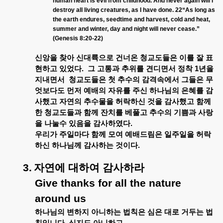
human heart is evil from childhood. And never again will I
destroy all living creatures, as I have done. 22“As long as
the earth endures, seedtime and harvest, cold and heat,
summer and winter, day and night will never cease.”
(Genesis 8:20-22)
신앙을
찾아
신대륙으로
건너온
청교도들은
이를
잘
표
현하고
있었다
.
그
고통과
추위를
견디면서
정착
1
년을
지내면서
청교도들은
첫
추수의
감격속에서
그들은
무
엇보다도
먼저
예배의
자유를
주신
하나님의
은혜를
감
사했고
자연의
추수물을
허락하신
것을
감사했고
함께
한
청교도들과
함께
잔치를
베풀고
추수의
기쁨과
사랑
을
나눌수
있음을
감사하였다
.
우리가
주일마다
함께
모여
예배드림은
일주일을
허락
하신
하나님께
감사하는
것이다
.
3.
자연에
대하여
감사하라
Give thanks for all the nature
around us
하나님의
변하지
아니하는
법칙은
심은
대로
거두는
법