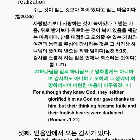
realization
주는
것이
받는
것보다
복이
있다고
믿는
마음이다
(
행
20:35)
사랑받기보다
사랑하는
것이
복이있다고
믿는
마
음
,
위로
받기보다
위로하는
것이
복이
있음을
깨닫
는
마음이다
.
남을
대접하고
도와줄
수
있는
기회와
여건과
능력을
주심에
감사하는
것은
그
성격상
하
나님의
뜻이며
받으심
직한
일이다
(
살전
5:18).
감사를
소홀히
하는
일은
언제나
죄스러운
것이다
(
롬
1:21).
21
하나님을
알되
하나님으로
영화롭게도
아니하
며
감사치도
아니하고
오히려
그
생각이
허
망하여지며
미련한
마음이
어두워졌나니
For although they knew God, they neither
glorified him as God nor gave thanks to
him, but their thinking became futile and
their foolish hearts were darkened
(Romans 1:21)
셋쩨
믿음안에서
오는
감사가
있다
.
.