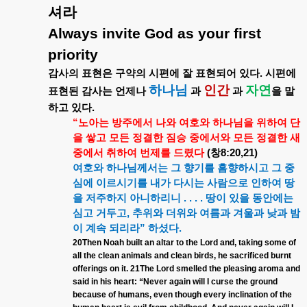
셔라
Always invite God as your first
priority
감사의
표현은
구약의
시편에
잘
표현되어
있다
.
시편에
하나님
인간
자연
표현된
감사는
언제나
과
과
을
말
하고
있다
.
“
노아는
방주에서
나와
여호와
하나님을
위하여
단
을
쌓고
모든
정결한
짐승
중에서와
모든
정결한
새
중에서
취하여
번제를
드렸다
(
창
8:20,21)
여호와
하나님께서는
그
향기를
흠향하시고
그
중
심에
이르시기를
내가
다시는
사람으로
인하여
땅
을
저주하지
아니하리니
. . . .
땅이
있을
동안에는
심고
거두고
,
추위와
더위와
여름과
겨울과
낮과
밤
이
계속
되리라
”
하셨다
.
20Then Noah built an altar to the Lord and, taking some of
all the clean animals and clean birds, he sacrificed burnt
offerings on it. 21The Lord smelled the pleasing aroma and
said in his heart: “Never again will I curse the ground
because of humans, even though every inclination of the