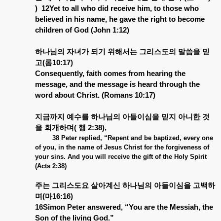
)
12Yet to all who did receive him, to those who
believed in his name, he gave the right to become
children of God (John 1:12)
하나님의
자녀가
되기
위해서는
그리스도의
말씀을
믿
고
(
롬
10:17)
Consequently, faith comes from hearing the
message, and the message is heard through the
word about Christ. (Romans 10:17)
지금까지
예수를
하나님의
아들이심을
믿지
아니한
것
을
회개하며
(
행
2:38),
38 Peter replied, “Repent and be baptized, every one
of you, in the name of Jesus Christ for the forgiveness of
your sins. And you will receive the gift of the Holy Spirit
(Acts 2:38)
주는
그리스도요
살아계신
하나님의
아들이심을
고백하
며
(
마
16:16)
16Simon Peter answered, “You are the Messiah, the
Son of the living God.”