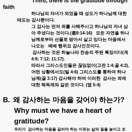
Third, there is the gratitude through
faith
하나님의
자녀가
되었을
때
성도가
하나님께
대한
태도는
감사뿐이다
.
그
감사는
먼저
죄를
사해주시고
하나님의
자녀
삼
아
주셨다는
것이다
.(
롬
8:14-16)
모든
자연을
하나
님께로부터
선물로
받아서
살고
있다는
마음에서
나오는
예배
행위요
감사인것이다
.
감사하는
것은
하늘나라
찬송의
주된
특징이다
(
계
4:9; 7:12; 11:17).
따라서
그리스도인들은
끊임없이
(
고전
1:4;
골
4:2),
어떤
상황에서도
(
빌
4:6)
그리스도를
통하여
하나
님께
(
골
3:17)
감사해야
하며
이러한
감사는
죄에
대한
해독제와
같은
것이다
. (
엡
5:4)
B.
?
왜
감사하는
마음을
갖어야
하는가
Why must we have a heart of
gratitude?
우리가
감사하는
마음을
길러야
하는
이유는
삶의
질을
높이고
조