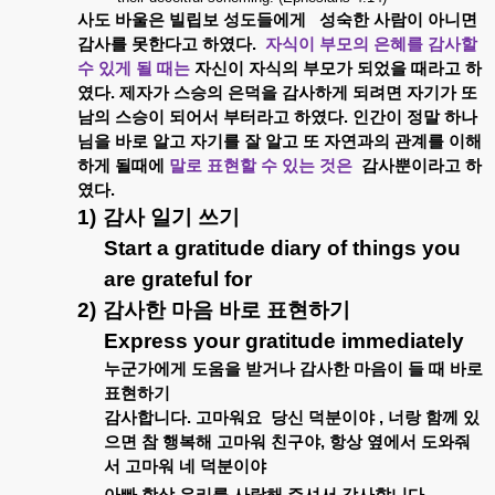
사도
바울은
빌립보
성도들에게
성숙한
사람이
아니면
감사를
못한다고
하였다
.
자식이
부모의
은혜를
감사할
수
있게
될
때는
자신이
자식의
부모가
되었을
때라고
하
였다
.
제자가
스승의
은덕을
감사하게
되려면
자기가
또
남의
스승이
되어서
부터라고
하였다
.
인간이
정말
하나
님을
바로
알고
자기를
잘
알고
또
자연과의
관계를
이해
하게
될때에
말로
표현할
수
있는
것은
감사뿐이라고
하
였다
.
1)
감사
일기
쓰기
Start a gratitude diary of things you
are grateful for
2)
감사한
마음
바로
표현하기
Express your gratitude immediately
누군가에게
도움을
받거나
감사한
마음이
들
때
바로
표현하기
감사합니다
.
고마워요
당신
덕분이야
,
너랑
함께
있
으면
참
행복해
고마워
친구야
,
항상
옆에서
도와줘
서
고마워
네
덕분이야
.