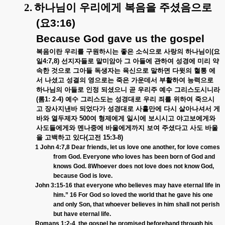
2.
하나님이
우리에게
복음을
주셨음으로
(
요
3:16)
Because God gave us the gospel
복음이란
우리를
구원하시는
좋은
소식으로
사랑의
하나님이
(
요
일
4:7,8)
선지자들로
말미암아
그
아들에
관하여
성경에
미리
약
속한
것으로
그아들
독생자는
육신으로
말하면
다윗의
혈통
에
서
나셨고
성결의
영으로는
죽은
가운데서
부활하여
능력으로
하나님의
아들로
인정
되셨으니
곧
우리주
예수
그리스도시니라
(
롬
1: 2-4)
예수
그리스도는
성경대로
우리
죄를
위하여
죽으시
고
장사지낸바
되었다가
성경대로
사흘만에
다시
살아나셔서
게
바와
열두제자
500
여
형제에게
일시에
보시시고
야고보에게와
사도들에게와
멘나중에
바울에게까지
보여
주셨다고
사도
바울
을
고백하고
있다
(
고전
15:3-8)
1 John 4:7,8 Dear friends, let us love one another, for love comes
from God. Everyone who loves has been born of God and
knows God. 8Whoever does not love does not know God,
because God is love.
John 3:15-16 that everyone who believes may have eternal life in
him.” 16 For God so loved the world that he gave his one
and only Son, that whoever believes in him shall not perish
but have eternal life.
Romans 1:2-4
the gospel he promised beforehand through his