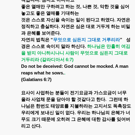
칙입니다
.
심지도
아니하고
좋은
열매만
구하려고
하는
것
,
나쁜
것
,
악한
것을
심어
놓고도
좋은
열매를
기대하는
것은
스스로
자신을
속이는
일이
된다고
하였다
.
자연은
정직하고
충실하다
.
자연은
심은
대로
거두게
하는
비밀
과
은혜를
보어준다
.
자연의
법칙은
“
무엇으로
심든지
그대로
거루리라
”
성
경은
스스로
속이지
말라
하신다
.
하나님은
만홀히
여김
을
받지
아니하시나니
사람이
무엇으로
심든지
그대로
거두리라
(
갈라디아서
6:7)
Do not be deceived: God cannot be mocked. A man
reaps what he sows.
.
(Galatians 6:7)
요사이
사업하는
분들이
전기요금과
가스요금이
너무
올라
사업채
문을
닫아야
할
것같다고
한다
.
그런데
하
나님은
한번도
태양료를
지불하라는
고지서도
독촉장도
우리에게
보내신
일이
없다
.
우리는
하나님의
은혜가
너
무도
크기
때문에
오히려
그
은혜에
대한
감사를
잊어버
리고
산다
.