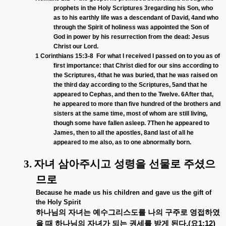
prophets in the Holy Scriptures 3regarding his Son, who
as to his earthly life was a descendant of David, 4and who
through the Spirit of holiness was appointed the Son of
God in power by his resurrection from the dead: Jesus
Christ our Lord.
1 Corinthians 15:3-8
For what I received I passed on to you as of
first importance: that Christ died for our sins according to
the Scriptures, 4that he was buried, that he was raised on
the third day according to the Scriptures, 5and that he
appeared to Cephas, and then to the Twelve. 6After that,
he appeared to more than five hundred of the brothers and
sisters at the same time, most of whom are still living,
though some have fallen asleep. 7Then he appeared to
James, then to all the apostles, 8and last of all he
appeared to me also, as to one abnormally born.
3.
자녀
삼아주시고
성령을
선물로
주셨으
므로
Because he made us his children and gave us the gift of
the Holy Spirit
하나님의
자녀는
예수그리스도를
나의
구주로
영접하였
을
때
하나님의
자녀가
되는
권세를
받게
된다
.(
요
1:12)