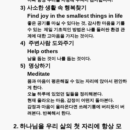
아빠
항상
우리를
사랑해
주셔서
감사합니다
3)
사소한
생활
속
행복찾기
Find joy in the smallest things in life
좋은
공기를
마실
수
있다는
것
,
감사한
마음을
기를
수
있는
제일
기초적인
방법은
나를
둘러싼
환경
관
계에
대한
고마음을
가지는
것이다
.
4)
주변사람
도와주기
Help others
남을
돕는
것이
나를
돕는
것이다
.
5)
명상하기
Meditate
몸과
마음이
평온해질
수
있는
자리에
앉아서
편안하
게
한다
.
오늘
하루에
있었던
일들을
정리해본다
.
현재
올라오는
마음
,
감정이
어떤지
돌아본다
.
감정과
마음이
올라온다면
쓰레기통에
버리듯이
버
려본다
.
반복해서
한다
.
2.
하나님을
우리
삶의
첫
자리에
항상
모