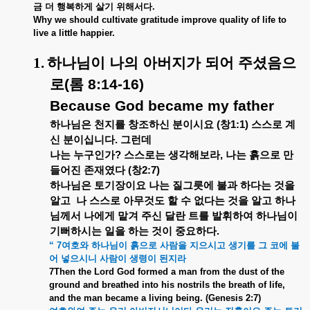
금
더
행복하게
살기
위해서다
.
Why we should cultivate gratitude improve quality of life to
live a little happier.
1.
하나님이
나의
아버지가
되어
주셨음으
로
(
롬
8:14-16)
Because God became my father
하나님은
천지를
창조하신
분이시요
(
창
1:1)
스스로
계
신
분이십니다
.
그런데
나는
누구인가
?
스스로는
생각해보라
,
나는
흙으로
만
들어진
존재였다
(
창
2:7)
하나님은
토기장이요
나는
질그릇에
불과
하다는
것을
알고
나
스스로
아무것도
할
수
없다는
것을
알고
하나
님께서
나에게
맡겨
주신
달란
트를
발휘하여
하나님이
기뻐하시는
일을
하는
것이
중요하다
.
“ 7
여호와
하나님이
흙으로
사람을
지으시고
생기를
그
코에
불
어
넣으시니
사람이
생령이
된지라
7Then the Lord God formed a man from the dust of the
ground and breathed into his nostrils the breath of life,
and the man became a living being. (
Genesis 2:7)