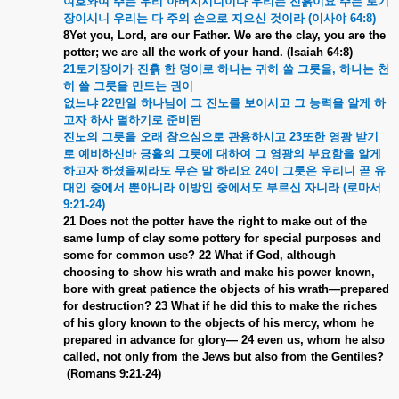
여호와여
주는
우리
아버지시니이다
우리는
진흙이요
주는
토기
장이시니
우리는
다
주의
손으로
지으신
것이라
(
이사야
64:8)
8Yet you, Lord, are our Father. We are the clay, you are the
potter; we are all the work of your hand. (Isaiah 64:8)
21
토기장이가
진흙
한
덩이로
하나는
귀히
쓸
그릇을
,
하나는
천
히
쓸
그릇을
만드는
권이
없느냐
22
만일
하나님이
그
진노를
보이시고
그
능력을
알게
하
고자
하사
멸하기로
준비된
진노의
그릇을
오래
참으심으로
관용하시고
23
또한
영광
받기
로
예비하신바
긍휼의
그릇에
대하여
그
영광의
부요함을
알게
하고자
하셨을찌라도
무슨
말
하리요
24
이
그릇은
우리니
곧
유
대인
중에서
뿐아니라
이방인
중에서도
부르신
자니라
(
로마서
9:21-24)
21 Does not the potter have the right to make out of the
same lump of clay some pottery for special purposes and
some for common use? 22 What if God, although
choosing to show his wrath and make his power known,
bore with great patience the objects of his wrath—prepared
for destruction? 23 What if he did this to make the riches
of his glory known to the objects of his mercy, whom he
prepared in advance for glory— 24 even us, whom he also
called, not only from the Jews but also from the Gentiles?
(
Romans 9:21-24)