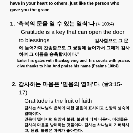
have in your heart to others, just like the person who
gave you the grace.
1.
'
축복의
문을
열
수
있는
열쇠
'
다
(
시
100:4)
Gratitude is a key that can open the door
to blessings
감사함으로
그
문
에
들어가며
찬송함으로
그
궁정에
들어가서
그에게
감사
하며
그
이름을
송축할지어다
.”
Enter his gates with thanksgiving and
his courts with praise;
give thanks to him And praise his name (Psalms 100:4)
2.
감사하는
마음은
'
믿음의
열매
'
다
.
(
골
3:15-
17)
Gratitude is the fruit of faith
감사는
하나님의
은혜에
대한
믿음의
표시이고
신앙의
성숙의
열매이다
.
믿음이
떨어지면
원망과
불평
,
불만이
터져
나온다
.
이것들은
감사의
마음을
방해하는
것들이다
.
감사는
하나님이
기뻐하시
고
,
원망
,
불평은
마귀가
좋아한다
.