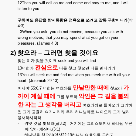
12Then you will call on me and come and pray to me, and I will
listen to you
구하여도
응답을
받지못함은
정욕으로
쓰려고
잘못
구함이니라
(
약
4:3)
3When you ask, you do not receive, because you ask with
wrong motives, that you may spend what you get on your
pleasures. (James 4:3)
2)
찾으라
–
그러면
찾을
것이요
찾는
이가
찾을
것이요
seek and you will find
전심으로
13
너희가
나를
찾고
찾으면
나를
만나리라
13You will seek me and find me when you seek me with all your
heart. (Jeremiah 29:13)
만날만한
때에
가
이사야
55:6,7
너희는
여호와를
찾으라
까이
계실
때에
악인은
그
길을
불의
그를
부르라
한
자는
그
생각을
버리고
여호와께로
돌아오라
그리하
면
그가
긍휼히
여기시리라
우리
하나님께로
나아오라
그가
널리
용서하시리라
·
위엣
것을
찾으라
(
골
3:2)
거기에는
그리스도께서
하나님
우편
에
앉아
계신다
.(3:1)
·
하나님을
찾으라
(
역상
22:19
하나님
여호와를
구하고