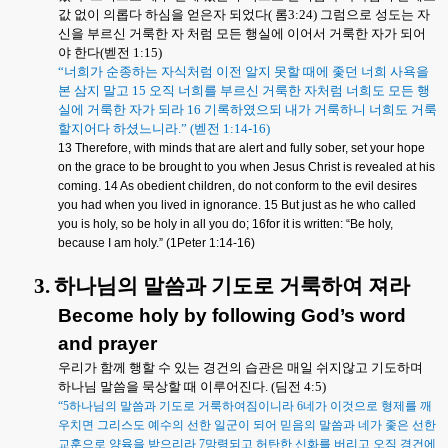
값 없이 의롭다 하심을 얻은자 되었다
(
롬
3:24)
그럼으로 성도는 자
신을 부르신 거룩한 자 처럼 모든 행실에 이어서 거룩한 자가 되어
야 한다
(
벧전
1:15)
“
너희가 순종하는 자식처럼 이전 알지 못할 때에 좇던 너희 사욕을
본 삼지 말고
15
오직 너희를 부르신 거룩한 자처럼 너희도 모든 행
실에 거룩한 자가 되라
16
기록하였으되 내가 거룩하니 너희도 거룩
할지어다 하셨느니라
.” (
벧전
1:14-16)
13 Therefore, with minds that are alert and fully sober, set your hope
on the grace to be brought to you when Jesus Christ is revealed at his
coming. 14 As obedient children, do not conform to the evil desires
you had when you lived in ignorance. 15 But just as he who called
you is holy, so be holy in all you do; 16for it is written: “Be holy,
because I am holy.” (1Peter 1:14-16)
3.
하나님의 말씀과 기도로 거룩하여 져라
Become holy by following God’s word
and prayer
우리가 함께 행할 수 있는 경건의 습관은 매일 쉬지않고 기도하며
하나님 말씀을 묵상할 때 이루어진다
. (
딤전
4:5)
“5
하나님의 말씀과 기도로 거룩하여짐이니라
6
네가 이것으로 형제를 깨
우치면 그리스도 예수의 선한 일군이 되어 믿음의 말씀과 네가 좇은 선한
교훈으로 양육을 받으리라
7
망령되고 허탄한 신화를 버리고 오직 경건에