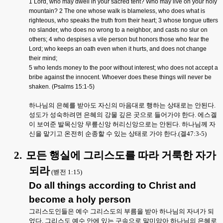
1 Lord, who may dwell in your sacred tent? Who may live on your holy
mountain? 2 The one whose walk is blameless, who does what is
righteous, who speaks the truth from their heart; 3 whose tongue utters
no slander, who does no wrong to a neighbor, and casts no slur on
others; 4 who despises a vile person but honors those who fear the
Lord; who keeps an oath even when it hurts, and does not change
their mind;
5 who lends money to the poor without interest; who does not accept a
bribe against the innocent. Whoever does these things will never be
shaken. (Psalms 15:1-5)
하나님의 은혜를 받아도 자신의 마음대로 행하는 상태로는 안된다
.
성도가 성숙하려면 은혜의 강물 깊은 곳으로 들어가야 한다
.
에스겔
이 보여준 발목신앙 무릎신앙 허리신앙으로는 안된다
.
하나님께 자
신을 맡기고 온전히 순종할 수 있는 상태로 가야 한다
.(
겔
47:3-5)
2.
모든 행실에 그리스도를 따라 거룩한 자가
되라
(
벧전
1:15)
Do all things according to Christ and
become a holy person
그리스도인들은 예수 그리스도의 부름을 받아 하나님의 자녀가 되
었다
.
그리스도 예수 안에 있는 구속으로 말미암아 하나님의 은혜로