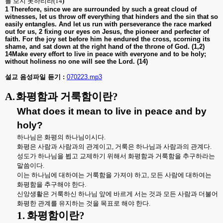
를 보지 못하리라
(
14
)
1 Therefore, since we are surrounded by such a great cloud of
witnesses, let us throw off everything that hinders and the sin that so
easily entangles. And let us run with perseverance the race marked
out for us, 2 fixing our eyes on Jesus, the pioneer and perfecter of
faith. For the joy set before him he endured the cross, scorning its
shame, and sat down at the right hand of the throne of God. (1,2)
14Make every effort to live in peace with everyone and to be holy;
without holiness no one will see the Lord. (14
)
설교 음성파일 듣기 :
070223.mp3
A.
화평함과 거룩함이란
?
What does it mean to live in peace and by
holy?
하나님은 화평의 하나님이시다
.
화평은 사람과 사람과의 관계이고
,
거룩은 하나님과 사람과의 관계다
.
성도가 하나님을 뵙고 교제하기 위해서 화평함과 거룩함을 추구하라는
말씀이다
.
이는 하나님에 대하여는 거룩함을 가져야 하고
,
모든 사람에 대하여는
화평함을 추구해야 한다
.
신앙생활은 거룩하신 하나님 앞에 바르게 서는 것과 모든 사람과 더불어
화평한 관계를 유지하는 것을 목표로 해야 한다
.
1.
화평함이란
?