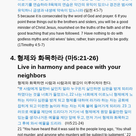
이르기를 연습하라
8
육체의 연습은 약간의 유익이 있으나 경건은 범사에
유익하니 금생과 내생에 약속이 있느니라
(
딤전
4:5-7)
5 because it is consecrated by the word of God and prayer. 6 If you
point these things out to the brothers and sisters, you will be a good
minister of Christ Jesus, nourished on the truths of the faith and of the
good teaching that you have followed. 7 Have nothing to do with
godless myths and old wives’ tales; rather, train yourself to be godly.
(1Timothy 4:5-7)
4.
형제와
화목하라
(
마
5:21-26)
Live in harmony and peace with your
neighbors
형제와
화목하면
사람과
사람과의
평강이
이루어져야
한다
.
“
옛
사람에게
말한바
살인치
말라
누구든지
살인하면
심판을
받게
되리라
하였다는
것을
너희가
들었으나
, 22
나는
너희에게
이르노니
형제에게
노
하는
자마다
심판을
받게
되고
형제를
대하여
라가라
하는
자는
공회에
잡히게
되고
미련한
놈이라
하는
자는
지옥
불에
들어가게
되리라
. 23
그
러므로
예물을
제단에
드리다가
거기서
네
형제에게
원망
들을만한
일이
있는줄
생각나거든
예물을
제단
앞에
두고
,
먼저
가서
형제와
화목하고
그
후에
와서
예물을
드리라
.
(
마
5:21-24)
21 “You have heard that it was said to the people long ago, ‘You shall
not murder, and anyone who murders will be subject to judgment.’ 22