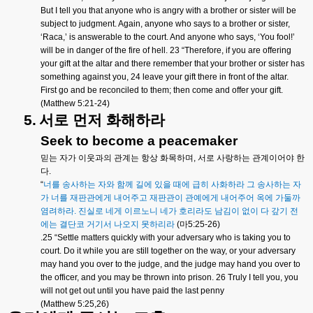
But I tell you that anyone who is angry with a brother or sister will be
subject to judgment. Again, anyone who says to a brother or sister,
‘Raca,’ is answerable to the court. And anyone who says, ‘You fool!’
will be in danger of the fire of hell. 23 “Therefore, if you are offering
your gift at the altar and there remember that your brother or sister has
something against you, 24 leave your gift there in front of the altar.
First go and be reconciled to them; then come and offer your gift.
(Matthew 5:21-24)
5.
서로
먼저
화해하라
Seek to become a peacemaker
믿는
자가
이웃과의
관계는
항상
화목하며
,
서로
사랑하는
관계이어야
한
다
.
“
너를
송사하는
자와
함께
길에
있을
때에
급히
사화하라
그
송사하는
자
가
너를
재판관에게
내어주고
재판관이
관예에게
내어주어
옥에
가둘까
염려하라
.
진실로
네게
이르노니
네가
호리라도
남김이
없이
다
갚기
전
에는
결단코
거기서
나오지
못하리라
(
마
5:25-26)
.25 “Settle matters quickly with your adversary who is taking you to
court. Do it while you are still together on the way, or your adversary
may hand you over to the judge, and the judge may hand you over to
the officer, and you may be thrown into prison. 26 Truly I tell you, you
will not get out until you have paid the last penny
(Matthew 5:25,26)