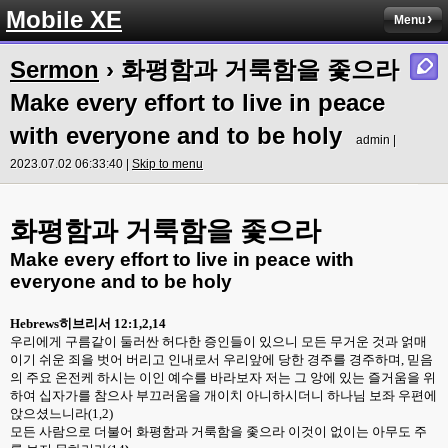
Mobile XE
Menu
Sermon
› 화평함과 거룩함을 좇으라
Make every effort to live in peace
with everyone and to be holy
admin |
2023.07.02 06:33:40 |
Skip to menu
화평함과 거룩함을 좇으라
Make every effort to live in peace with
everyone and to be holy
Hebrews
히브리서
12:1,2,14
우리에게 구름같이 둘러싼 허다한 증인들이 있으니 모든 무거운 것과 얽매
이기 쉬운 죄을 벗어 버리고 인내로서 우리앞에 당한 경주를 경주하며
,
믿음
의 주요 온전케 하시는 이인 예수를 바라보자 저는 그 앙에 있는 즐거움을 위
하여 십자가를 참으사 부끄러움을 개이치 아니하시더니 하나님 보좌 우편에
앉으셨느니라
(1,2)
모든 사람으로 더불어 화평함과 거룩함을 좇으라 이것이 없이는 아무도 주