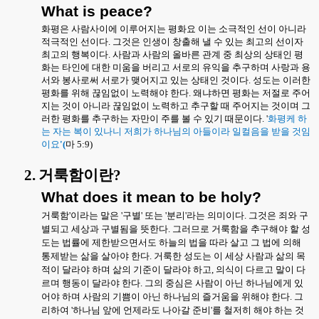
What is peace?
화평은 사람사이에 이루어지는 평화요 이는 소극적인 선이 아니라
적극적인 선이다
.
그것은 인생이 창출해 낼 수 있는 최고의 선이자
최고의 행복이다
.
사람과 사람의 올바른 관계 중 최상의 상태인 평
화는 타인에 대한 미움을 버리고 서로의 유익을 추구하며 사랑과 용
서와 봉사로써 서로가 맺어지고 있는 상태인 것이다
.
성도는 이러한
평화를 위해 끊임없이 노력해야 한다
.
왜냐하면 평화는 저절로 주어
지는 것이 아니라 끊임없이 노력하고 추구할 때 주어지는 것이며 그
러한 평화를 추구하는 자만이 주를 볼 수 있기 때문이다
. '
화평케 하
는 자는 복이 있나니 저희가 하나님의 아들이라 일컬음을 받을 것임
이요
'(
마
5:9)
2.
거룩함이란
?
What does it mean to be holy?
거룩함
'
이라는 말은
'
구별
'
또는
'
분리
'
라는 의미이다
.
그것은 죄와 구
별되고 세상과 구별됨을 뜻한다
.
그러므로 거룩함을 추구해야 할 성
도는 법률에 제한받으면서도 하늘의 법을 따라 살고 그 법에 의해
통제받는 삶을 살아야 한다
.
거룩한 성도는 이 세상 사람과 삶의 목
적이 달라야 하며 삶의 기준이 달라야 하고
,
의식이 다르고 말이 다
르며 행동이 달라야 한다
.
그의 중심은 사람이 아닌 하나님에게 있
어야 하며 사람의 기쁨이 아닌 하나님의 즐거움을 위해야 한다
.
그
리하여
'
하나님 앞에 언제라도 나아갈 준비
'
를 철저히 해야 하는 것