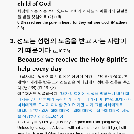
child of God
화평케
하는
자는
복이
있나니
저희가
하나님의
아들이라
일컬음
을
받을
것임이요
(
마
5:9)
8 Blessed are the pure in heart, for they will see God. (Matthew
5:8)
3.
성도는
성령의
도움을
받고
사는
사람이
기
때문이다
. (
요
16:7,8)
Because we receive the Holy Spirit’s
help every day
바울사도는
말하기를
너희몸은
성령이
거하는
전이라
하였고
,
획
개하여
세례를
받은
그리스도인은
하나님께서
성령을
선물로
주셨
다
(
행
2:38) (
요
16:7,8)
예수께서도
말씀하셨다
. “
내가
너희에게
실상을
말하노니
내가
떠
나가는
것이
너희에게
유익이라
내가
떠나가지
아니하면
보혜사가
너희에게로
오시지
아니할
것이요
가면
내가
그를
너희에게로
보
내리니
8
그가
와서
죄에
대하여
,
의에
대하여
,
심판에
대하여
세상
을
책망하시리라
(
요
16:7,8)
7 But very truly I tell you, it is for your good that I am going away.
Unless I go away, the Advocate will not come to you; but if I go, I will
send him to you. 8 When he comes, he will prove the world to be in