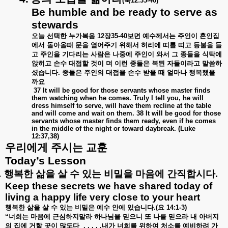
(
눅
12:35-40)
Be humble and be ready to serve as
stewards
오늘
선택한
누가복음
12
장
35-40
보면
예수께서는
주인이
혼인집
에서
돌아올때
문을
열어주기
위해서
허리에
띠를
띠고
등불을
들
고
주인을
기다리는
사람은
나중에
주인이
와서
그
종들을
식탁에
앉히고
손수
대접할
것이
며
이런
종들은
복된
자들이라고
말씀하
셨습니다
.
종들은
주인의
대접을
손수
받을
때
얼마나
행복했을
까요
37 It will be good for those servants whose master finds
them watching when he comes. Truly I tell you, he will
dress himself to serve, will have them recline at the table
and will come and wait on them. 38 It will be good for those
servants whose master finds them ready, even if he comes
in the middle of the night or toward daybreak. (Luke
12:37,38)
우리에게
주시는
교훈
Today’s Lesson
.
행복한
삶을
살
수
있는
비밀을
마음에
간직합시다
.
Keep these secrets we have shared today of
living a happy life very close to your heart
행복한
삶을
살
수
있는
비밀은
예수
안에
있습니다
.(
요
14:1-3)
“
너희는
마음에
근심하지말라
하나님을
믿으니
또
나를
믿으라
내
아버지
의
집에
거할
곳이
많도다
. . . . .
내가
너희를
위하여
처소를
예비하려
가