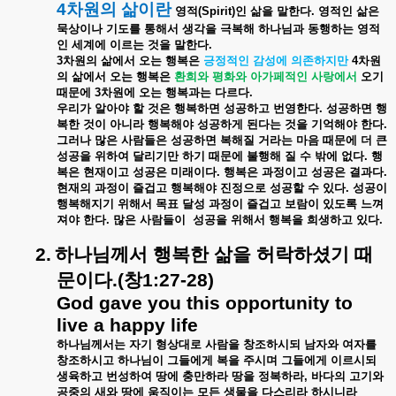
4
차원의
삶이란
영적
(Spirit)
인
삶을
말한다
.
영적인
삶은
묵상이나
기도를
통해서
생각을
극복해
하나님과
동행하는
영적
인
세계에
이르는
것을
말한다
.
3
차원의
삶에서
오는
행복은
긍정적인
감성에
의존하지만
4
차원
의
삶에서
오는
행복은
환희와
평화와
아가페적인
사랑에서
오기
때문에
3
차원에
오는
행복과는
다르다
.
우리가
알아야
할
것은
행복하면
성공하고
번영한다
.
성공하면
행
복한
것이
아니라
행복해야
성공하게
된다는
것을
기억해야
한다
.
그러나
많은
사람들은
성공하면
복해질
거라는
마음
때문에
더
큰
성공을
위하여
달리기만
하기
때문에
불행해
질
수
밖에
없다
.
행
복은
현재이고
성공은
미래이다
.
행복은
과정이고
성공은
결과다
.
현재의
과정이
즐겁고
행복해야
진정으로
성공할
수
있다
.
성공이
행복해지기
위해서
목표
달성
과정이
즐겁고
보람이
있도록
느껴
져야
한다
.
많은
사람들이
성공을
위해서
행복을
희생하고
있다
.
2.
하나님께서
행복한
삶을
허락하셨기
때
문이다
.(
창
1:27-28)
God gave you this opportunity to
live a happy life
하나님께서는
자기
형상대로
사람을
창조하시되
남자와
여자를
창조하시고
하나님이
그들에게
복을
주시며
그들에게
이르시되
생육하고
번성하여
땅에
충만하라
땅을
정복하라
,
바다의
고기와
공중의
새와
땅에
움직이는
모든
생물을
다스리라
하시니라