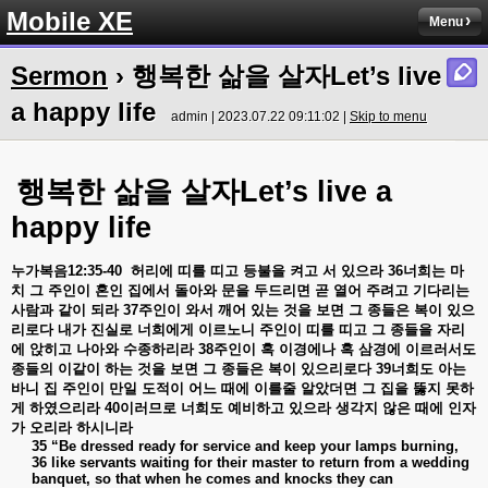
Mobile XE
Menu
Sermon
› 행복한 삶을 살자Let’s live
a happy life
admin | 2023.07.22 09:11:02 |
Skip to menu
행복한
삶을
살자
Let’s live a
happy life
누가복음
12:35-40
허리에
띠를
띠고
등불을
켜고
서
있으라
36
너희는
마
치
그
주인이
혼인
집에서
돌아와
문을
두드리면
곧
열어
주려고
기다리는
사람과
같이
되라
37
주인이
와서
깨어
있는
것을
보면
그
종들은
복이
있으
리로다
내가
진실로
너희에게
이르노니
주인이
띠를
띠고
그
종들을
자리
에
앉히고
나아와
수종하리라
38
주인이
혹
이경에나
혹
삼경에
이르러서도
종들의
이같이
하는
것을
보면
그
종들은
복이
있으리로다
39
너희도
아는
바니
집
주인이
만일
도적이
어느
때에
이를줄
알았더면
그
집을
뚫지
못하
게
하였으리라
40
이러므로
너희도
예비하고
있으라
생각지
않은
때에
인자
가
오리라
하시니라
35 “Be dressed ready for service and keep your lamps burning,
36 like servants waiting for their master to return from a wedding
banquet, so that when he comes and knocks they can