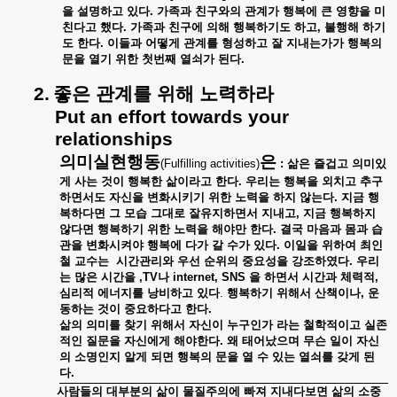
을
설명하고
있다
.
가족과
친구와의
관계가
행복에
큰
영향을
미
친다고
했다
.
가족과
친구에
의해
행복하기도
하고
,
불행해
하기
도
한다
.
이들과
어떻게
관계를
형성하고
잘
지내는가가
행복의
문을
열기
위한
첫번째
열쇠가
된다
.
2.
좋은
관계를
위해
노력하라
Put an effort towards your
relationships
의미실현행동
은
(Fulfilling activities)
:
삶은
즐겁고
의미있
게
사는
것이
행복한
삶이라고
한다
.
우리는
행복을
외치고
추구
하면서도
자신을
변화시키기
위한
노력을
하지
않는다
.
지금
행
복하다면
그
모습
그대로
잘유지하면서
지내고
,
지금
행복하지
않다면
행복하기
위한
노력을
해야만
한다
.
결국
마음과
몸과
습
관을
변화시켜야
행복에
다가
갈
수가
있다
.
이일을
위하여
최인
철
교수는
시간관리와
우선
순위의
중요성을
강조하였다
.
우리
는
많은
시간을
,TV
나
internet, SNS
을
하면서
시간과
체력적
,
심리적
에너지를
낭비하고
있다
.
행복하기
위해서
산책이나
,
운
동하는
것이
중요하다고
한다
.
삶의
의미를
찾기
위해서
자신이
누구인가
라는
철학적이고
실존
적인
질문을
자신에게
해야한다
.
왜
태어났으며
무슨
일이
자신
의
소명인지
알게
되면
행복의
문을
열
수
있는
열쇠를
갖게
된
다
.
사람들의
대부분의
삶이
물질주의에
빠져
지내다보면
삶의
소중