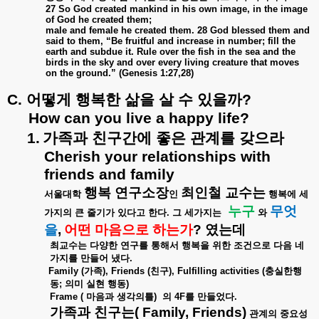
27 So God created mankind in his own image, in the image
of God he created them;
male and female he created them. 28 God blessed them and
said to them, “Be fruitful and increase in number; fill the
earth and subdue it. Rule over the fish in the sea and the
birds in the sky and over every living creature that moves
on the ground.” (Genesis 1:27,28)
C.
어떻게
행복한
삶을
살
수
있을까
?
How can you live a happy life?
1.
가족과
친구간에
좋은
관계를
갖으라
Cherish your relationships with
friends and family
행복
연구소장
최인철
교수는
서울대학
인
행복에
세
누구
무엇
가지의
큰
줄기가
있다고
한다
.
그
세가지는
와
을
,
어떤
마음으로
하는가
?
였는데
최교수는
다양한
연구를
통해서
행복을
위한
조건으로
다음
네
가지를
만들어
냈다
.
Family (
가족
), Friends (
친구
), Fulfilling activities (
충실한행
동
;
의미
실현
행동
)
Frame (
마음과
생각의틀
)
의
4F
를
만들었다
.
가족과
친구는
( Family, Friends)
관계의
중요성