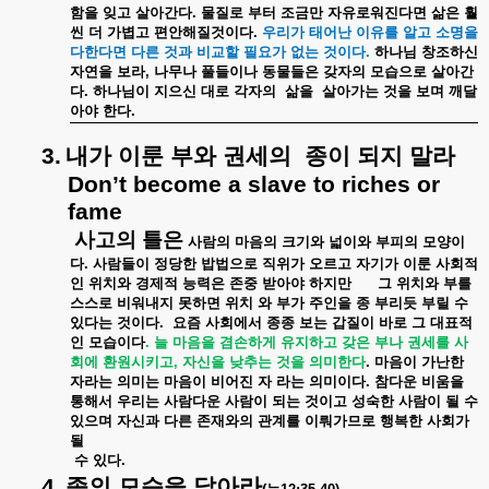
함을
잊고
살아간다
.
물질로
부터
조금만
자유로워진다면
삶은
훨
씬
더
가볍고
편안해질것이다
.
우리가
태어난
이유를
알고
소명을
다한다면
다른
것과
비교할
필요가
없는
것이다
.
하나님
창조하신
자연을
보라
,
나무나
풀들이나
동물들은
갖자의
모습으로
살아간
다
.
하나님이
지으신
대로
각자의
삶을
살아가는
것을
보며
깨달
아야
한다
.
3.
내가
이룬
부와
권세의
종이
되지
말라
Don’t become a slave to riches or
fame
사고의
틀은
사람의
마음의
크기와
넓이와
부피의
모양이
다
.
사람들이
정당한
밥법으로
직위가
오르고
자기가
이룬
사회적
인
위치와
경제적
능력은
존중
받아야
하지만
그
위치와
부를
스스로
비워내지
못하면
위치
와
부가
주인을
종
부리듯
부릴
수
있다는
것이다
.
요즘
사회에서
종종
보는
갑질이
바로
그
대표적
인
모습이다
.
늘
마음을
겸손하게
유지하고
갖은
부나
권세를
사
회에
환원시키고
,
자신을
낮추는
것을
의미한다
.
마음이
가난한
자라는
의미는
마음이
비어진
자
라는
의미이다
.
참다운
비움을
통해서
우리는
사람다운
사람이
되는
것이고
성숙한
사람이
될
수
있으며
자신과
다른
존재와의
관계를
이뤄가므로
행복한
사회가
될
수
있다
.
4.
종의
모습을
닮아라