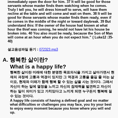
immediately open the door for him. 37 It will be good for those
servants whose master finds them watching when he comes.
Truly I tell you, he will dress himself to serve, will have them
recline at the table and will come and wait on them. 38 It will be
good for those servants whose master finds them ready, even if
he comes in the middle of the night or toward daybreak. 39 But
understand this: If the owner of the house had known at what
hour the thief was coming, he would not have let his house be
broken into. 40 You also must be ready, because the Son of Man
will come at an hour when you do not expect him.” ( Luke12 :35-
40)
설교음성파일 듣기 :
072323.mp3
A.
행복한
삶이란
?
What is a happy life?
행복한
삶이란
미래에
대한
분명한
목표의식을
가지고
살아가면서
현
재의
과정에
고통과
역경이
있지만
그
역경과
고통을
즐길
줄
아는
삶
이요
,
현재와
미래가
함께
행복
할
수
있는
삶을
사는
것이다
.
그래서
자신이
하는
일에
열정을
느끼고
자신의
잠재력을
발견하고
자신이
하는
일이
의미가
있고
가치있다고
느끼게
되면
누구든지
행복해
질
수
있는
것이다
.
A happy life consists of having a defined goal and no matter
what difficulties or challenges you may face, you try your best
to enjoy every moment because you know where you will end
up.