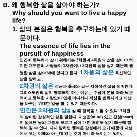
B.
왜
행복한
삶을
살아야
하는가
?
Why should you want to live a happy
life?
1.
삶의
본질은
행복을
추구하는데
있기
때
문이다
.
The essence of life lies in the
pursuit of happiness
인간이
행복하게
살기
위해서는
3
차원과
4
차원의
삶을
살아야
하
지만
대부분의
사람들이
1
차원이나
2
차원의
삶을
살기
때문에
불
1
차원의
삶은
행한
삶을
살수
밖에
없다고
한다
.
육신적인
삶을
말하고
,
2
차원의
삶은
성공과
출세와
같은
지성적인
삶을
의미한다
.
그리스도인의
삶이
행복해야
하는
이유는
주님이
본을
따라
낙관
적이고
행복한
사람만이
언제
어디서나
세상을
변화시키고
세상
을
바꾸는
위대한
일을
할
수
있기
때문이다
.
인간은
3
차원의
삶
을
살
때
행복을
느낄
수
있다
. 3
차원
의
삶이란
감성적인
삶을
말한다
.
지성만
(mind)
있고
감성
(heart)
이
없으면
남의
고통도
모르고
남에
대한
배려도
없기
때문에
행
복해
질
수
없다
.
다시
말하면
행복은
감성에서
오기
때문에
지성
에서
오는
이해와
아는데
있는
것이
아니라
느끼는데
있다
.