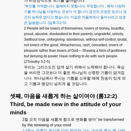
가
비정상적으로
되기를
좋아합니다
.
“
부모를
거역합니다
.
절제하지
못합니다
.
무정합니다
..
쾌락
사랑하
기를
하나님을
사랑하는
것보다
더
합니다
경건의
모양은
있으나
경
건의
능력은
없다고
했습니다
.
이같은
자들에게서
돌아서라고
성경
은
말씀합니다
. (
딤후
3:2-5)
2 People will be lovers of themselves, lovers of money, boastful,
proud, abusive, disobedient to their parents, ungrateful, unholy,
3without love, unforgiving, slanderous, without self-control, brutal,
not lovers of the good, 4treacherous, rash, conceited, lovers of
pleasure rather than lovers of God— 5having a form of godliness
but denying its power. Have nothing to do with such people.
(2Timothy 3:2-5)
우리는
그리스도인
답게
살기
위해서
노력해야
합니다
.
욕심
을
버리면
그것보다
더
좋은
하나님의
신령한
기쁨이
담겨집
니다
.
하나님께서
주시는
기쁨을
소유할
때에
찬송이
있게
되
고
기쁨과
평강이
넘치게
될
것입니다
.
셋째
,
마음을
새롭게
하는
삶이여야
(
롬
12:2)
Third, be made new in the attitude of your
minds
2
절
오직
마음을
새롭게
함으로
변화를
받아
”
be transformed
by the renewing of your mind
“
너희는
유혹의
욕심을
따라
썩어져
가는
구습을
좇는
옛
사람