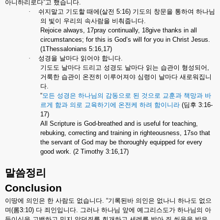
아니하리로다
”
고
했습니다
.
·
쉬지말고
기도할
때에
(
살전
5:16)
기도의
창문을
통하여
하나님
의
빛이
우리의
속사람을
비춰줍니다
.
Rejoice always, 17pray continually, 18give thanks in all
circumstances; for this is God’s will for you in Christ Jesus.
(1Thessalonians 5:16,17)
·
성경을
날마다
읽어야
합니다
.
기도도
날마다
드리고
성경도
날마다
읽는
습관이
형성되어
,
거룩한
습관이
온전히
이루어져야
심령이
날마다
새로워집니
다
.
“
모든
성경은
하나님의
감동으로
된
것으로
교훈과
책망과
바
르게
함과
의로
교육하기에
온전케
하려
함이니라
(
딤후
3:16-
17)
All Scripture is God-breathed and is useful for teaching,
rebuking, correcting and training in righteousness, 17so that
the servant of God may be thoroughly equipped for every
good work. (2 Timothy 3:16,17)
말씀정리
Conclusion
이땅에
의인은
한
사람도
없습니다
. “
기록된바
의인은
없나니
하나도
없으
며
(
롬
3:10)
다
죄인입니다
.
그러나
하나님
앞에
예그리스도가
하나님의
아
들이심을
고백하고
믿지
않던죄를
회개하고
세례를
받아
죄
씻음을
받은