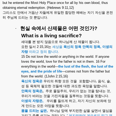
but he entered the Most Holy Place once for all by his own blood, thus
obtaining eternal redemption. (Hebrews 9:11,12)
그리스도
안에서
거듭난
자들에게
유일한
합당한
예배는
자기
자신을
온전
히
주님께
드리는
것
뿐입니다
.
·
현실
속에서
산제물은
어떤
것인가
?
What is a living sacrifice?
세대를
본
받지
않음으로
하나님께
산
제물이
됩니다
.
요한
일서
2:15,16
는
세상을
육신의
정욕
안목의
정욕
,
이생의
자랑
이라고
정의
합니다
.
15 Do not love the world or anything in the world. If anyone
loves the world, love for the father is not in them. 16 For
everything in the world—
the lust of the flesh, the lust of the
eyes, and the pride of life
—comes not from the father but
from the world. (1John 2:15,16)
육신의
정욕은
우리의
취향
모든
것을
포함합니다
.
음식
,
술
,
성
등
육체적
필요한
것들에
대한
과도한
욕망을
말합니다
.
안목의
정욕은
,
주로
물질주의
,
우리가
없는
것을
탐내는
것
,
우리가
바라는
것을
가진자들을
질투하는
것등을
뜻합니다
.
이생의
자랑은
,
우리를
들뜨게
하고
,
자기
자신의
보좌에
앉
게
만드는
모든
야망을
뜻합니다
.
몸을
드리는
삶은
,
하나님
앞에
부지런한
삶을
살면서
열심을
가지고
주를
섬기는
것입니다
.
“
부지런하며
게으르지
말고
열