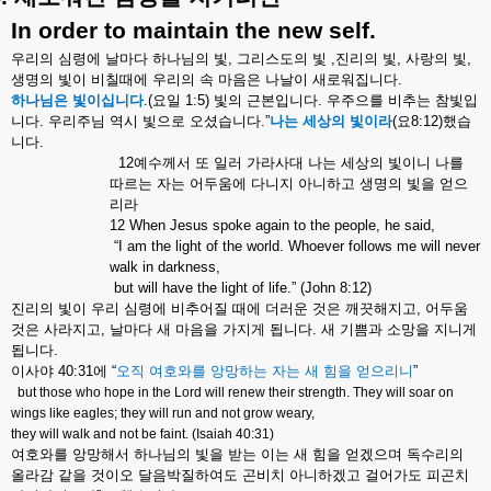
In order to maintain the new self.
우리의
심령에
날마다
하나님의
빛
,
그리스도의
빛
,
진리의
빛
,
사랑의
빛
,
생명의
빛이
비칠때에
우리의
속
마음은
나날이
새로워집니다
.
하나님은
빛이십니다
.(
요일
1:5)
빛의
근본입니다
.
우주으를
비추는
참빛입
니다
.
우리주님
역시
빛으로
오셨습니다
.”
나는
세상의
빛이라
(
요
8:12)
했습
니다
.
12
예수께서
또
일러
가라사대
나는
세상의
빛이니
나를
따르는
자는
어두움에
다니지
아니하고
생명의
빛을
얻으
리라
12 When Jesus spoke again to the people, he said,
“I am the light of the world. Whoever follows me will never
walk in darkness,
but will have the light of life.” (John 8:12)
진리의
빛이
우리
심령에
비추어질
때에
더러운
것은
깨끗해지고
,
어두움
것은
사라지고
,
날마다
새
마음을
가지게
됩니다
.
새
기쁨과
소망을
지니게
됩니다
.
이사야
40:31
에
“
오직
여호와를
앙망하는
자는
새
힘을
얻으리니
”
but those who hope in the Lord will renew their strength. They will soar on
wings like eagles; they will run and not grow weary,
they will walk and not be faint. (Isaiah 40:31)
여호와를
앙망해서
하나님의
빛을
받는
이는
새
힘을
얻겠으며
독수리의
올라감
같을
것이오
달음박질하여도
곤비치
아니하겠고
걸어가도
피곤치