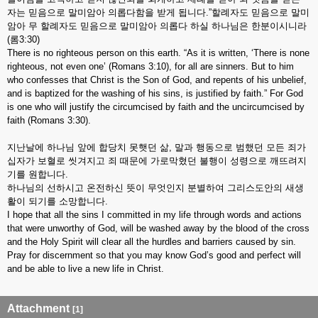
자는
믿음으로
말미암아
의롭다함을
받게
됩니다
.”
할례자도
믿음으로
말미
암아
무
할례자도
믿음으로
말미암아
의롭다
하실
하나님은
한분이시니라
(
롬
3:30)
There is no righteous person on this earth. “As it is written, ‘There is none
righteous, not even one’ (Romans 3:10), for all are sinners. But to him
who confesses that Christ is the Son of God, and repents of his unbelief,
and is baptized for the washing of his sins, is justified by faith.” For God
is one who will justify the circumcised by faith and the uncircumcised by
faith (Romans 3:30).
지난날에
하나님
앞에
합당치
못햇던
삶
,
말과
행동으로
범했던
모든
죄가
십자가
보혈로
씻겨지고
죄
때문에
가로막혔던
불행이
성령으로
깨뜨려지
기를
원합니다
.
하나님의
선하시고
온전하신
뜻이
무엇인지
분별하여
그리스도안의
새생
활이
되기를
소망합니다
.
I hope that all the sins I committed in my life through words and actions
that were unworthy of God, will be washed away by the blood of the cross
and the Holy Spirit will clear all the hurdles and barriers caused by sin.
Pray for discernment so that you may know God’s good and perfect will
and be able to live a new life in Christ.
Attachment
[1]