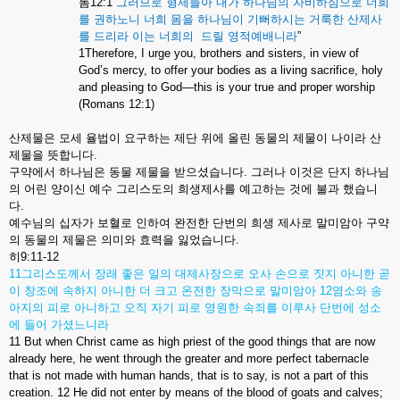
롬
12:1
그러므로
형제들아
내가
하나님의
자비하심으로
너희
를
권하노니
너희
몸을
하나님이
기뻐하시는
거룩한
산제사
를
드리라
이는
너희의
드릴
영적예배니라
”
1Therefore, I urge you, brothers and sisters, in view of
God’s mercy, to offer your bodies as a living sacrifice, holy
and pleasing to God—this is your true and proper worship
(Romans 12:1)
산제물은
모세
율법이
요구하는
제단
위에
올린
동물의
제물이
나이라
산
제물을
뜻합니다
.
구약에서
하나님은
동물
제물을
받으셨습니다
.
그러나
이것은
단지
하나님
의
어린
양이신
예수
그리스도의
희생제사를
예고하는
것에
불과
했습니
다
.
예수님의
십자가
보혈로
인하여
완전한
단번의
희생
제사로
말미암아
구약
의
동물의
제물은
의미와
효력을
잃었습니다
.
히
9:11-12
11
그리스도께서
장래
좋은
일의
대제사장으로
오사
손으로
짓지
아니한
곧
이
창조에
속하지
아니한
더
크고
온전한
장막으로
말미암아
12
염소와
송
아지의
피로
아니하고
오직
자기
피로
영원한
속죄를
이루사
단번에
성소
에
들어
가셨느니라
11 But when Christ came as high priest of the good things that are now
already here, he went through the greater and more perfect tabernacle
that is not made with human hands, that is to say, is not a part of this
creation. 12 He did not enter by means of the blood of goats and calves;