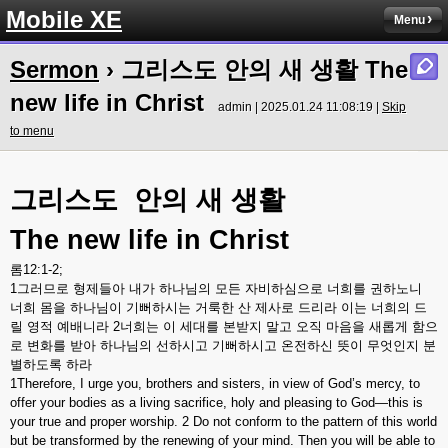
Mobile XE
Menu
Sermon
› 그리스도 안의 새 생활 The
new life in Christ
admin | 2025.01.24 11:08:19 |
Skip
to menu
그리스도
안의
새
생활
The new life in Christ
롬
12:1-2;
1
그러므로
형제들아
내가
하나님의
모든
자비하심으로
너희를
권하노니
너희
몸을
하나님이
기뻐하시는
거룩한
산
제사로
드리라
이는
너희의
드
릴
영적
예배니라
2
너희는
이
세대를
본받지
말고
오직
마음을
새롭게
함으
로
변화를
받아
하나님의
선하시고
기뻐하시고
온전하신
뜻이
무엇인지
분
별하도록
하라
1Therefore, I urge you, brothers and sisters, in view of God’s mercy, to
offer your bodies as a living sacrifice, holy and pleasing to God—this is
your true and proper worship
.
2 Do not conform to the pattern of this world
but be transformed by the renewing of your mind. Then you will be able to