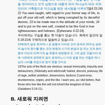
을
벗어버리고
오직
심령으로
새롭게
되어
하나님의
따라
의와
진리의
거룩함으로
지으심을
받은
새사람을
이루라
”(
엡
4:22-24)
22 You were taught, with regard to your former way of life, to
put off your old self, which is being corrupted by its deceitful
desires; 23 to be made new in the attitude of your minds; 24
and to put on the new self, created to be like God in true
righteousness and holiness. (Ephesians 4:22-24)
우리에게는
구습을
좇는
옛
마음이
있습니다
.
육체의
일인데
갈
5:19-21
에
구체적으로
말씀하고
있습니다
.
19
육체의
일은
현저하니
곧
음행과
더러운
것과
호색과
20
우상
숭배
와
술수와
원수를
맺는
것과
분쟁과
시기와
분냄과
당
짓는
것과
분리
함과
이단과
21
투기와
술
취함과
방탕함과
또
그와
같은
것들이라
전
에
너희에게
경계한것
같이
경계하노니
이런
일을
하는
자들은
하나
님의
나라를
유업으로
받지
못할
것이요
19The acts of the flesh are obvious: sexual immorality, impurity and
debauchery; 20idolatry and witchcraft; hatred, discord, jealousy, fits
of rage, selfish ambition, dissensions, factions 21and envy;
drunkenness, orgies, and the like. I warn you, as I did before, that
those who live like this will not inherit the kingdom of God.
(Galatians 5:19-21)
B.
새로워
지려면