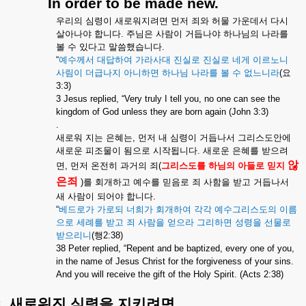
In order to be made new.
우리의
심령이
새로워지려면
먼저
죄와
허물
가운데서
다시
살아나야
합니다
.
주님은
사람이
거듭나야
하나님의
나라를
볼
수
있다고
말씀했습니다
.
“
예수께서
대답하여
가라사대
진실로
진실로
네게
이르노니
사림이
더급나지
아니하면
하나님
나라를
볼
수
없느니라
(
요
3:3)
3 Jesus replied, “Very truly I tell you, no one can see the
kingdom of God unless they are born again (John 3:3)
.
새로워
지는
은혜는
,
먼저
내
심령이
거듭나서
그리스도안에
새로운
피조물이
됨으로
시작됩니다
.
새로운
은혜를
받으려
않
면
,
먼저
온전히
과거의
죄
(
그리스도를
하님의
아들로
믿지
은죄
)
를
회개하고
예수를
믿음로
죄
사함을
받고
거듭나서
새
사람이
되어야
합니다
.
“
베드로가
가로되
너희가
회개하여
각각
예수그리스도의
이름
으로
세례를
받고
죄
사람을
얻으라
그리하면
성령을
선물로
받으리니
(
행
2:38)
38 Peter replied, “Repent and be baptized, every one of you,
in the name of Jesus Christ for the forgiveness of your sins.
And you will receive the gift of the Holy Spirit. (Acts 2:38)
.
새로워진
심령을
지키려면