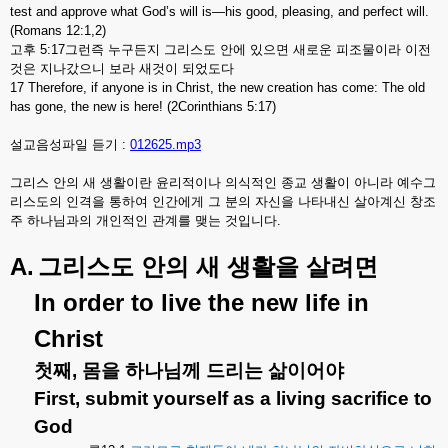
test and approve what God’s will is—his good, pleasing, and perfect will.
(Romans 12:1,2)
고후
5:17
그런즉
누구든지
그리스도
안에
있으면
새로운
피조물이라
이전
것은
지나갔으니
보라
새것이
되었도다
17 Therefore, if anyone is in Christ, the new creation has come: The old
has gone, the new is here! (2Corinthians 5:17)
설교음성파일 듣기 :
012625.mp3
그리스
안의
새
생활이란
윤리적이나
의식적인
종교
생활이
아니라
예수그
리스도의
인격을
통하여
인간에게
그
분의
자신을
나타내신
살아계신
창조
주
하나님과의
개인적인
관계를
맺는
것입니다
.
A.
그리스도
안의
새
생활을
살려면
In order to live the new life in
Christ
첫째
,
몸을
하나님께
드리는
삶이어야
First, submit yourself as a living sacrifice to
God