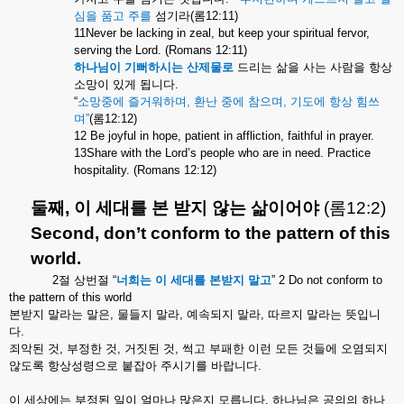
심을
품고
주를
섬기라
(
롬
12:11)
11Never be lacking in zeal, but keep your spiritual fervor,
serving the Lord. (Romans 12:11)
하나님이
기뻐하시는
산제물로
드리는
삶을
사는
사람을
항상
소망이
있게
됩니다
.
“
소망중에
즐거워하며
,
환난
중에
참으며
,
기도에
항상
힘쓰
며
”
(
롬
12:12)
12 Be joyful in hope, patient in affliction, faithful in prayer.
13Share with the Lord’s people who are in need. Practice
hospitality. (Romans 12:12)
둘째
,
이
세대를
본
받지
않는
삶이어야
(
롬
12:2)
Second, don’t conform to the pattern of this
world.
2
절
상번절
“
너희는
이
세대를
본받지
말고
” 2 Do not conform to
the pattern of this world
본받지
말라는
말은
,
물들지
말라
,
예속되지
말라
,
따르지
말라는
뜻입니
다
.
죄악된
것
,
부정한
것
,
거짓된
것
,
썩고
부패한
이런
모든
것들에
오염되지
않도록
항상성령으로
붙잡아
주시기를
바랍니다
.
이
세상에는
부정된
일이
얼마나
많은지
모릅니다
.
하나님은
공의의
하나