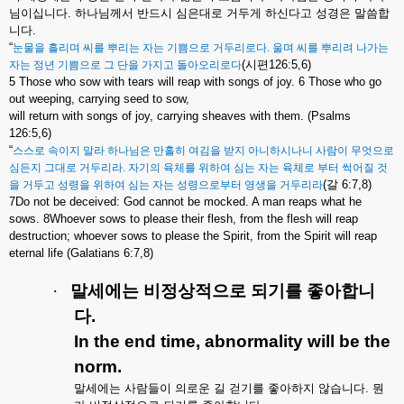
님이십니다
.
하나님께서
반드시
심은대로
거두게
하신다고
성경은
말씀합
니다
.
“
눈물을
흘리며
씨를
뿌리는
자는
기쁨으로
거두리로다
.
울며
씨를
뿌리려
나가는
(
시편
126:5,6)
자는
정년
기쁨으로
그
단을
가지고
돌아오리로다
5 Those who sow with tears will reap with songs of joy. 6 Those who go
out weeping, carrying seed to sow,
will return with songs of joy, carrying sheaves with them. (Psalms
126:5,6)
“
스스로
속이지
말라
하나님은
만홀히
여김을
받지
아니하시나니
사람이
무엇으로
심든지
그대로
거두리라
.
자기의
육체를
위하여
심는
자는
육체로
부터
썩어질
것
(
갈
6:7,8)
을
거두고
성령을
위하여
심는
자는
성령으로부터
영생을
거두리라
7Do not be deceived: God cannot be mocked. A man reaps what he
sows. 8Whoever sows to please their flesh, from the flesh will reap
destruction; whoever sows to please the Spirit, from the Spirit will reap
eternal life (Galatians 6:7,8)
·
말세에는
비정상적으로
되기를
좋아합니
다
.
In the end time, abnormality will be the
norm.
말세에는
사람들이
의로운
길
걷기를
좋아하지
않습니다
.
뭔