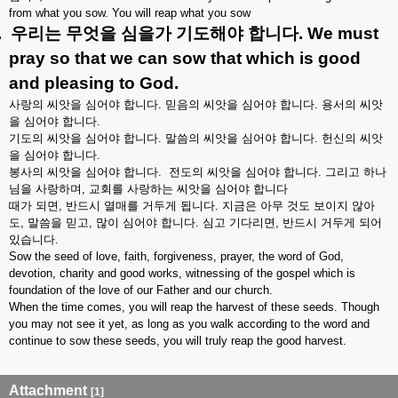
from what you sow. You will reap what you sow
.
우리는
무엇을
심을가
기도해야
합니다
. We must
pray so that we can sow that which is good
and pleasing to God.
사랑의
씨앗을
심어야
합니다
.
믿음의
씨앗을
심어야
합니다
.
용서의
씨앗
을
심어야
합니다
.
기도의
씨앗을
심어야
합니다
.
말씀의
씨앗을
심어야
합니다
.
헌신의
씨앗
을
심어야
합니다
.
봉사의
씨앗을
심어야
합니다
.
전도의
씨앗을
심어야
합니다
.
그리고
하나
님을
사랑하며
,
교회를
사랑하는
씨앗을
심어야
합니다
때가
되면
,
반드시
열매를
거두게
됩니다
.
지금은
아무
것도
보이지
않아
도
,
말씀을
믿고
,
많이
심어야
합니다
.
심고
기다리면
,
반드시
거두게
되어
있습니다
.
Sow the seed of love, faith, forgiveness, prayer, the word of God,
devotion, charity and good works, witnessing of the gospel which is
foundation of the love of our Father and our church.
When the time comes, you will reap the harvest of these seeds. Though
you may not see it yet, as long as you walk according to the word and
continue to sow these seeds, you will truly reap the good harvest.
Attachment
[1]