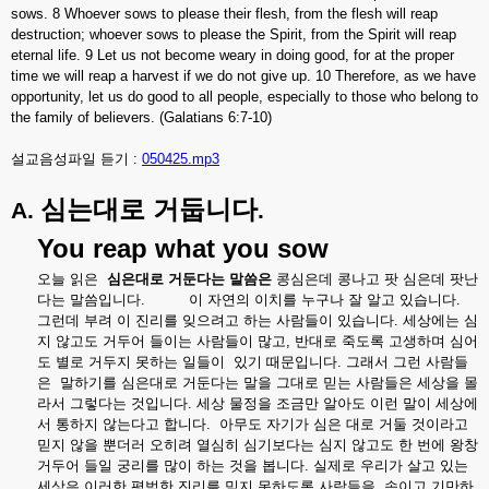
sows.
8 Whoever sows to please their flesh, from the flesh will reap
destruction; whoever sows to please the Spirit, from the Spirit will reap
eternal life.
9 Let us not become weary in doing good, for at the proper
time we will reap a harvest if we do not give up. 10 Therefore, as we have
opportunity, let us do good to all people, especially to those who belong to
the family of believers. (Galatians 6:7-10)
설교음성파일 듣기 :
050425.mp3
심는대로
거둡니다
A.
.
You reap what you sow
오늘
읽은
심은대로
거둔다는
말씀은
콩심은데
콩나고
팟
심은데
팟난
다는
말씀입니다
.
이
자연의
이치를
누구나
잘
알고
있습니다
.
그런데
부려
이
진리를
잊으려고
하는
사람들이
있습니다
.
세상에는
심
지
않고도
거두어
들이는
사람들이
많고
,
반대로
죽도록
고생하며
심어
도
별로
거두지
못하는
일들이
있기
때문입니다
.
그래서
그런
사람들
은
말하기를
심은대로
거둔다는
말을
그대로
믿는
사람들은
세상을
몰
라서
그렇다는
것입니다
.
세상
물정을
조금만
알아도
이런
말이
세상에
서
통하지
않는다고
합니다
.
아무도
자기가
심은
대로
거둘
것이라고
믿지
않을
뿐더러
오히려
열심히
심기보다는
심지
않고도
한
번에
왕창
거두어
들일
궁리를
많이
하는
것을
봅니다
.
실제로
우리가
살고
있는
세상은
이러한
평범한
진리를
믿지
못하도록
사람들을
속이고
기만하