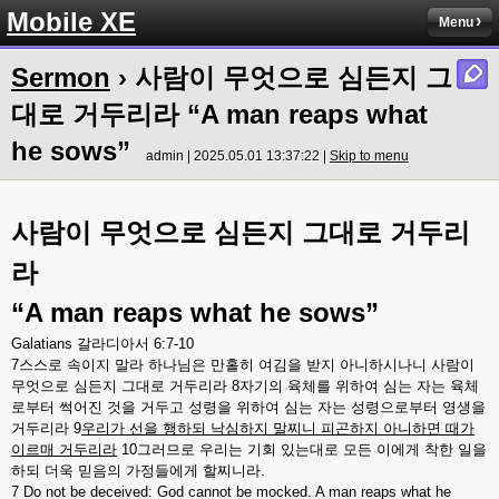
Mobile XE
Menu
Sermon
› 사람이 무엇으로 심든지 그
대로 거두리라 “A man reaps what
he sows”
admin | 2025.05.01 13:37:22 |
Skip to menu
사람이
무엇으로
심든지
그대로
거두리
라
“A man reaps what he sows”
Galatians
갈라디아서
6:7-10
7
스스로
속이지
말라
하나님은
만홀히
여김을
받지
아니하시나니
사람이
무엇으로
심든지
그대로
거두리라
8
자기의
육체를
위하여
심는
자는
육체
로부터
썩어진
것을
거두고
성령을
위하여
심는
자는
성령으로부터
영생을
거두리라
9
우리가
선을
행하되
낙심하지
말찌니
피곤하지
아니하면
때가
이르매
거두리라
10
그러므로
우리는
기회
있는대로
모든
이에게
착한
일을
하되
더욱
믿음의
가정들에게
할찌니라
.
7 Do not be deceived: God cannot be mocked. A man reaps what he