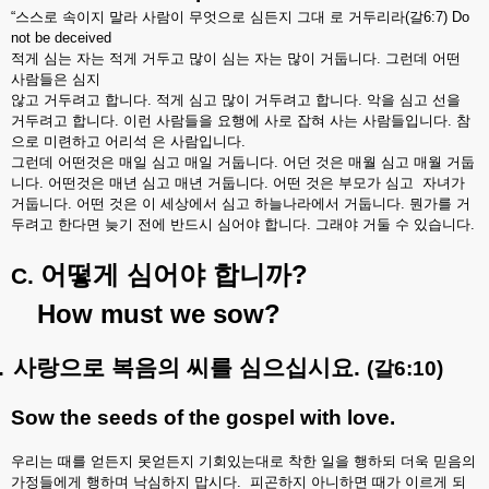
“
스스로
속이지
말라
사람이
무엇으로
심든지
그대
로
거두리라
(
갈
6:7) Do
not be deceived
적게
심는
자는
적게
거두고
많이
심는
자는
많이
거둡니다
.
그런데
어떤
사람들은
심지
않고
거두려고
합니다
.
적게
심고
많이
거두려고
합니다
.
악을
심고
선을
거두려고
합니다
.
이런
사람들을
요행에
사로
잡혀
사는
사람들입니다
.
참
으로
미련하고
어리석
은
사람입니다
.
그런데
어떤것은
매일
심고
매일
거둡니다
.
어던
것은
매월
심고
매월
거둡
니다
.
어떤것은
매년
심고
매년
거둡니다
.
어떤
것은
부모가
심고
자녀가
거둡니다
.
어떤
것은
이
세상에서
심고
하늘나라에서
거둡니다
.
뭔가를
거
두려고
한다면
늦기
전에
반드시
심어야
합니다
.
그래야
거둘
수
있습니다
.
?
어떻게
심어야
합니까
C.
How must we sow?
.
사랑으로
복음의
씨를
심으십시요
.
(
갈
6:10)
Sow the seeds of the gospel with love.
우리는
때를
얻든지
못얻든지
기회있는대로
착한
일을
행하되
더욱
믿음의
가정들에게
행하며
낙심하지
맙시다
.
피곤하지
아니하면
때가
이르게
되