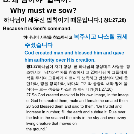
Why must we sow?
.
하나님이
세우신
법칙이기
때문입니다
.(
창
1:27,28)
Because it is God’s command.
복주시고
다스릴
권세
·
하나님이
사람을
창조하시고
주셨습니다
God created man and blessed him and gave
him authority over His creation.
창
1:27
하나님이
자기
형상
곧
하나님의
형상대로
사람을
창
조하시되
남자와여자를
창조하시
고
28
하나님이
그들에게
복을
주시며
그들에게
이르시되
생육하고
번성하여
땅에
충
만하라
,
땅을
정복하라
,
바다의
고기와
공중의
새와
땅에
움
직이는
모든
생물을
다스리라
하시니라
(
창
1:27,28)
27 So God created mankind in his own image, in the image
of God he created them; male and female he created them.
28 God blessed them and said to them, “Be fruitful and
increase in number; fill the earth and subdue it. Rule over
the fish in the sea and the birds in the sky and over every
living creature that moves on
the ground.”