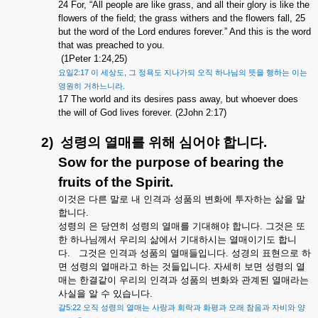
24 For, “All people are like grass, and all their glory is like the
flowers of the field; the grass withers and the flowers fall, 25
but the word of the Lord endures forever.” And this is the word
that was preached to you.
(1Peter 1:24,25)
2:17
,
요일
이
세상도
그
정욕도
지나가되
오직
하나님의
뜻을
행하는
이는
.
영원히
거하느니라
17 The world and its desires pass away, but whoever does
the will of God lives forever. (2John 2:17)
2)
성령의
열매를
위해
심어야
합니다
.
Sow for the purpose of bearing the
fruits of the Spirit.
이것은
다른
말로
내
인격과
성품의
변화에
투자하는
삶을
말
합니다
.
성령의
은
당연히
성령의
열매를
기대해야
합니다
.
그것은
또
한
하나님께서
우리의
삶에서
기대하시는
열매이기도
합니
다
.
그것은
인격과
성품의
열매들입니다
.
성경의
표현으로
하
면
성령의
열매라고
하는
것들입니다
.
자세히
보면
성령의
열
매는
한결같이
우리의
인격과
성품의
변화와
관계된
열매라는
사실을
알
수
있습니다
.
5:22
갈
오직
성령의
열매는
사랑과
희락과
화평과
오래
참음과
자비와
양