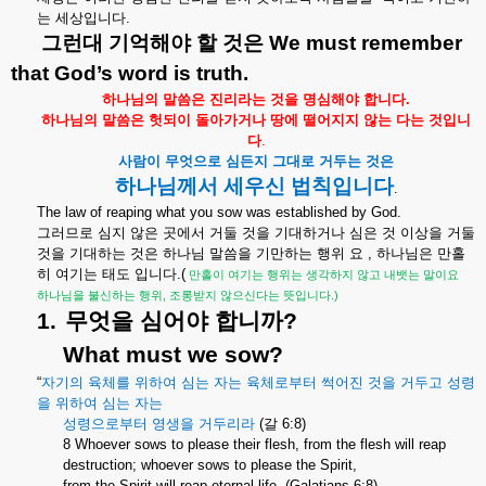
는
세상입니다
.
그런대
기억해야
할
것은
We must remember
that God’s word is truth.
하나님의
말씀은
진리라는
것을
명심해야
합니다
.
하나님의
말씀은
헛되이
돌아가거나
땅에
떨어지지
않는
다는
것입니
다
.
사람이
무엇으로
심든지
그대로
거두는
것은
하나님께서
세우신
법칙입니다
.
The law of reaping what you sow was established by God.
그러므로
심지
않은
곳에서
거둘
것을
기대하거나
심은
것
이상을
거둘
것을
기대하는
것은
하나님
말씀을
기만하는
행위
요
,
하나님은
만홀
히
여기는
태도
입니다
.(
만홀이
여기는
행위는
생각하지
않고
내뱃는
말이요
,
.)
하나님을
불신하는
행위
조롱받지
않으신다는
뜻입니다
1.
무엇을
심어야
합니까
?
What must we sow?
“
자기의
육체를
위하여
심는
자는
육체로부터
썩어진
것을
거두고
성령
을
위하여
심는
자는
성령으로부터
영생을
거두리라
(
갈
6:8)
8 Whoever sows to please their flesh, from the flesh will reap
destruction; whoever sows to please the Spirit,
from the Spirit will reap eternal life. (Galatians 6:8)