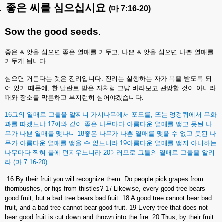
.
좋은
씨를
심으십시요
(
마
7:16-20)
Sow the good seeds
.
좋은
씨앗을
심으면
좋은
열매를
거두고
,
나쁜
씨앗을
심으면
나쁜
열매를
거두게
됩니다
.
심으면
거둔다는
것은
진리입니다
.
진리는
실행하는
자가
복을
받도록
되
어
있기
때문에
,
한
달란트
받은
자처럼
그냥
바라보고
관망할
것이
아니라
때와
장소를
막론하고
부지런히
심어야겠습니다
.
16
그의
열매로
그들을
알찌니
가시나무에서
포도를
,
또는
엉겅퀴에서
무화
과를
따겠느냐
17
이와
같이
좋은
나무마다
아름다운
열매를
맺고
못된
나
무가
나쁜
열매를
맺나니
18
좋은
나무가
나쁜
열매를
맺을
수
없고
못된
나
무가
아름다운
열매를
맺을
수
없느니라
19
아름다운
열매를
맺지
아니하는
나무마다
찍혀
불에
던지우느니라
20
이러므로
그들의
열매로
그들을
알리
라
(
마
7:16-20)
16 By their fruit you will recognize them. Do people pick grapes from
thornbushes, or figs from thistles? 17 Likewise, every good tree bears
good fruit, but a bad tree bears bad fruit. 18 A good tree cannot bear bad
fruit, and a bad tree cannot bear good fruit. 19 Every tree that does not
bear good fruit is cut down and thrown into the fire. 20 Thus, by their fruit