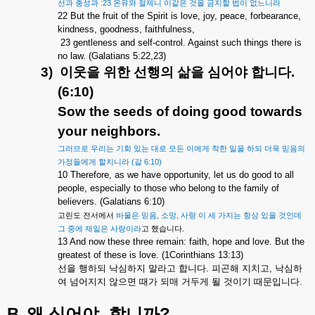
:23
선과
충성과
온유와
절제니
이같은
것을
금지할
법이
없느니라
22 But the fruit of the Spirit is love, joy, peace, forbearance,
kindness, goodness, faithfulness,
23 gentleness and self-control. Against such things there is
no law. (Galatians 5:22,23)
3)
이웃을
위한
선행의
삶을
심어야
합니다
.
(6:10)
Sow the seeds of doing good towards
your neighbors.
그러므로
우리는
기회
있는
대로
모든
이에게
착한
일을
하되
더욱
믿음의
(
6:10)
가정들에게
할지니라
갈
10 Therefore, as we have opportunity, let us do good to all
people, especially to those who belong to the family of
believers. (Galatians 6:10)
,
,
고린도
전서에서
바울은
믿음
소망
사랑
이
세
가지는
항상
있을
것인데
.
그
중에
제일은
사랑이라
고
했습니다
13 And now these three remain: faith, hope and love. But the
greatest of these is love. (1Corinthians 13:13)
선을
행하되
낙심하지
말라고
합니다
.
피곤해
지치고
,
낙심하
여
넘어지지
않으면
때가
되매
거두게
될
것이기
때문입니다
.
B.
?
왜
심어야
합니까