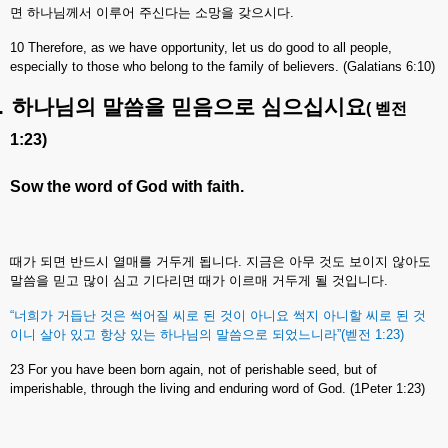
면
하나님께서
이루어
주신다는
소망을
갖으시다
.
10 Therefore, as we have opportunity, let us do good to all people,
especially to those who belong to the family of believers. (Galatians 6:10)
.
하나님의
말씀을
믿음으로
심으십시요
(
벧전
1:23)
Sow the word of God with faith.
때가
되면
반드시
열매를
거두게
됩니다
.
지금은
아무
것도
보이지
않아도
말씀을
믿고
많이
심고
기다리면
때가
이르매
거두게
될
것입니다
.
“
너희가
거듭난
것은
썩어질
씨로
된
것이
아니요
썩지
아니할
씨로
된
것
이니
살아
있고
항상
있는
하나님의
말씀으로
되었느니라
”(
벧전
1:23)
23 For you have been born again, not of perishable seed, but of
imperishable, through the living and enduring word of God. (1Peter 1:23)