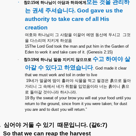
·
모든
것을
관리하
창
2:15
에
하나님이
아담과
하와에게
는
권세
주셔습니다
. God gave us the
authority to take care of all His
creation
여호와
하나님이
그
사람을
이끌어
에덴
동산에
두시고
그것
을
다스리며
지키게
하셨음
15The Lord God took the man and put him in the Garden of
Eden to work it and take care of it. (Genesis 2:15)
수고
하여야
살
·
창
3:19
에
하나님
말씀
지키지
않으므로
아갈
수
있다고
하였습니다
. God made it clear
that we must work and toil in order to live
19
네가
얼굴에
땀이
흘러야
식물을
먹고
필경은
흙으로
돌아
가리니
그
속에서
네가
취함을
입었음이라
너는
흙이니
흙으
로
돌아갈
것이니라
하시니라
.
19 By the sweat of your brow you will eat your food until you
return to the ground, since from it you were taken; for dust
you are and to dust you will return.”
.
심어야
거둘
수
있기
때문입니다
. (
갈
6:7)
So that we can reap the harvest