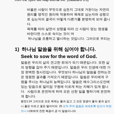
바울은
사람이
무엇으로
심든지
그대로
거둔다는
자연의
원리를
영적인
원리에
적용하여
육체로
심는자와
성령으
로
심는자의
결국이
어떻게
다른가를
분명하게
보여
줍니
다
.
육체를
따라
살면서
성령을
따라
산
사람이
얻는
영생을
바란다면
스스로
속이는
것이
며
하나님을
조롱하고
멸시하는
것입니다
.
그러므로
우리는
1)
하나님
말씀을
위해
심어야
합니다
.
Seek to sow for the word of God.
말씀은
우리의
삶의
견고한
토대가
되기
때문입니다
.
또한
삶
의
방향을
잡아
주기
때문입니다
.
말씀은
우리
인생에
대한
가
장
완벽한
청사진입니다
.
무엇보다
하나님의
말씀을
전하는것
은
영원한
결과를
가져오기
때문입니다
.
말씀은
우리에게
구
원을
주시는
하나님의
능력입니다
.
말씀은
예수그리스도안에
있는
믿음으로
말미암
구원에
이르게
하는
지혜가
있게
합니
다
.
사람으로
온전하게
하며
모든
선한
일을
행하기에
온전하
게
합니다
.
1:24
벧전
그러므로
모든
육체는
풀과
같고
그
모든
영광이
풀의
꽃과
같으
25
니
풀은
마르고
꽃은
떨어지되
오직
주의
말씀은
세세토록
있도다
하였
으니
너희에게
전한
복음이
곧
이
말씀이니라