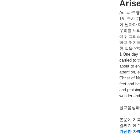
Aris
Acts
사도행
1
제
구시
여
날마다
우리를
보
예수
그리
하고
뛰기
한
일을
인
1 One day P
carried to 
about to en
attention, 
Christ of N
feet and be
and praisin
wonder and
설교음성파일
본문에
기
일찌기
예
가난한
자