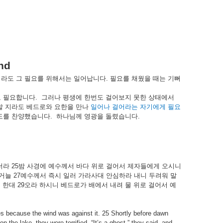
nd
지라도
그
필요를
위해서는
일어납니다
.
필요를
채웠을
때는
기뻐
도
필요합니다
.
그러나
평생에
한번도
걸어보지
못한
상태에서
할
지라도
베드로와
요한을
만나
일어나
걸어라는
자기에게
필요
도를
찬양했습니다
.
하나님께
영광을
돌렸습니다
.
더라
25
밤
사경에
예수께서
바다
위로
걸어서
제자들에게
오시니
거늘
27
예수께서
즉시
일러
가라사대
안심하라
내니
두려워
말
서
한대
29
오라
하시니
베드로가
배에서
내려
물
위로
걸어서
예
es because the wind was against it. 25 Shortly before dawn
the lake, they were terrified. “It’s a ghost,” they said, and