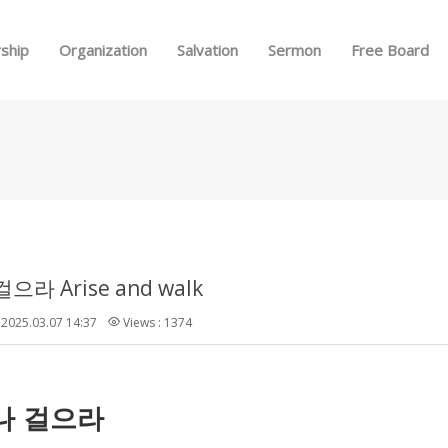
Skip to menu
ship
Organization
Salvation
Sermon
Free Board
으라 Arise and walk
2025.03.07 14:37
Views : 1374
나
걸으라