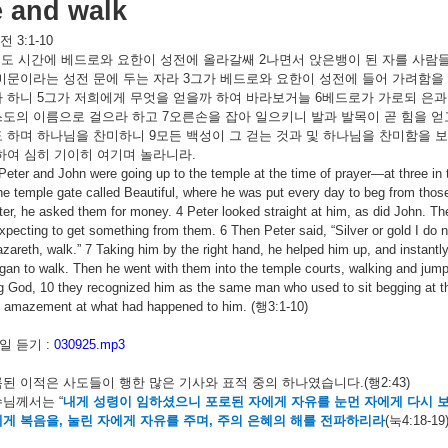
e and walk
전
3:1-10
기도
시간에
베드로와
요한이
성전에
올라갈쌔
2
나면서
앉은뱅이
된
자를
사람
미문이라는
성전
문에
두는
자라
3
그가
베드로와
요한이
성전에
들어
가려함을
라
하니
5
그가
저희에게
무엇을
얻을까
하여
바라보거늘
6
베드로가
가로되
은과
스도의
이름으로
걸으라
하고
7
오른손을
잡아
일으키니
발과
발목이
곧
힘을
얻
도
하며
하나님을
찬미하니
9
모든
백성이
그
걷는
것과
및
하나님을
찬미함을
보
하여
심히
기이히
여기며
놀라니라
.
eter and John were going up to the temple at the time of prayer—at three i
the temple gate called Beautiful, where he was put every day to beg from tho
ter, he asked them for money. 4 Peter looked straight at him, as did John. T
expecting to get something from them. 6 Then Peter said, “Silver or gold I do 
azareth, walk.” 7 Taking him by the right hand, he helped him up, and instant
gan to walk. Then he went with them into the temple courts, walking and jum
g God, 10 they recognized him as the same man who used to sit begging at the
 amazement at what had happened to him. (
행
3:1-10)
 듣기 :
030925.mp3
록된
이적은
사도들이
행한
많은
기사와
표적
중의
하나였습니다
.(
행
2:43)
수님께서는
“
내게
성령이
임하셨으니
포로된
자에게
자유를
눈먼
자에게
다시
에게
복음을
,
눌린
자에게
자유를
주며
,
주의
은혜의
해를
전파하리라
(
눅
4:18-19