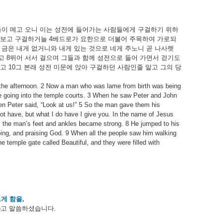
들이
메고
오니
이는
성전에
들어가는
사람들에게
구걸하기
위하
보고
구걸하거늘
4
베드로가
요한으로
더불어
주목하여
가로되
금은
내게
없거니와
내게
있는
것으로
네게
주노니
곧
나사렛
고
8
뛰어
서서
걸으며
그들과
함께
성전으로
들어
가면서
걷기도
고
10
그
본래
성전
미문에
앉아
구걸하던
사람인줄
알고
그의
당
n the afternoon. 2 Now a man who was lame from birth was being
se going into the temple courts. 3 When he saw Peter and John
hen Peter said, “Look at us!” 5 So the man gave them his
not have, but what I do have I give you. In the name of Jesus
ly the man’s feet and ankles became strong. 8 He jumped to his
ping, and praising God. 9 When all the people saw him walking
 temple gate called Beautiful, and they were filled with
보게
함을
,
)
고
말씀하셨습니다
.