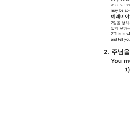
who live on
may be able
예레미야
2
일을
행하
알지
못하
2“This is w
and tell yo
2.
주님을
You mu
1)