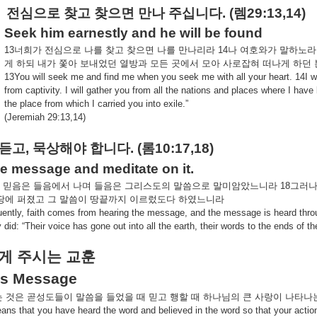
전심으로
찾고
찾으면
만나
주십니다
. (
렘
29:13,14)
Seek him earnestly and he will be found
13
너희가
전심으로
나를
찾고
찾으면
나를
만나리라
14
나
여호와가
말하노라
게
하되
내가
쫓아
보내었던
열방과
모든
곳에서
모아
사로잡혀
떠나게
하던
13You will seek me and find me when you seek me with all your heart. 14I wil
from captivity. I will gather you from all the nations and places where I have
the place from which I carried you into exile.”
(Jeremiah 29:13,14)
듣고
,
묵상해야
합니다
. (
롬
10:17,18)
he message and meditate on it.
믿음은
들음에서
나며
들음은
그리스도의
말씀으로
말미암았느니라
18
그러
땅에
퍼졌고
그
말씀이
땅끝까지
이르렀도다
하였느니라
ntly, faith comes from hearing the message, and the message is heard throug
 did: “Their voice has gone out into all the earth, their words to the ends of th
게
주시는
교훈
’s Message
는
것은
곧성도들이
말씀을
들었을
때
믿고
행할
때
하나님의
큰
사랑이
나타나
ans that you have heard the word and believed in the word so that your actions