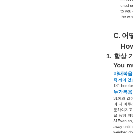
cried o
to you 
the win
C.
어
How
1.
항상
You mu
마태복음
즉
깨어
있
13“Therefo
누가복음
31
이와
같
이
다
이루
둔하여지고
을
능히
피
31Even so, 
away until 
weighed dow