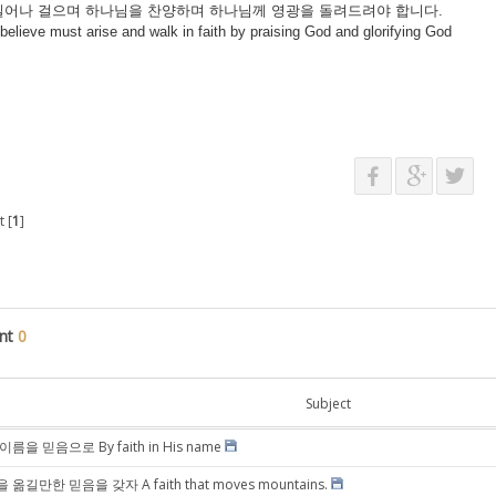
일어나
걸으며
하나님을
찬양하며
하나님께
영광을
돌려드려야
합니다
.
believe must arise and walk in faith by praising God and glorifying God
 [
1
]
nt
0
Subject
이름을 믿음으로 By faith in His name
 옮길만한 믿음을 갖자 A faith that moves mountains.