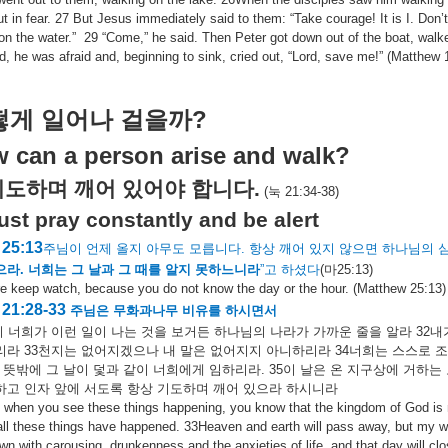
ut in fear. 27 But Jesus immediately said to them: “Take courage! It is I. Don’t b
on the water.”
29 “Come,” he said. Then Peter got down out of the boat, wa
d, he was afraid and, beginning to sink, cried out, “Lord, save me!” (Matthew 
?
떻게
일어나
걸을까
 can a person arise and walk?
기도하며
깨어
있어야
합니다
.
(
눅
21:34-38)
st pray constantly and be alert
25:13
주님이
언제
올지
아무도
모릅니다
.
항상
깨어
있지
않으면
하나님의
으라
.
너희는
그
날과
그
때를
알지
못하느니라
”
고
하셨다
(
마
25:13)
re keep watch, because you do not know the day or the hour. (Matthew 25:13)
21:28-33
주님은
무화과나무
비유를
하시면서
이
너희가
이런
일이
나는
것을
보거든
하나님의
나라가
가까운
줄을
알라
32
내
리라
33
천지는
없어지겠으나
내
말은
없어지지
아니하리라
34
너희는
스스로
조
뜻밖에
그
날이
덫과
같이
너희에게
임하리라
. 35
이
날은
온
지구상에
거하는
하고
인자
앞에
서도록
항상
기도하며
깨어
있으라
하시니라
when you see these things happening, you know that the kingdom of God is near.
all these things have happened. 33Heaven and earth will pass away, but my wor
n with carousing, drunkenness and the anxieties of life, and that day will clos