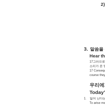
2)
3.
말씀을
Hear t
17
그러므로
소리가
온
17 Conseque
course they
우리에
Today
1.
일어
난다
To arise me