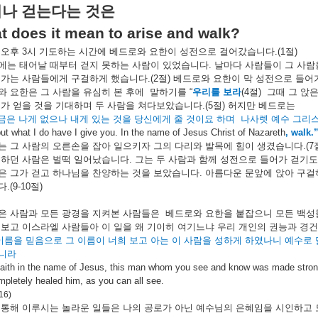
어나
걷는다는
것은
t does it mean to arise and walk?
오후
3
시
기도하는
시간에
베드로와
요한이
성전으로
걸어갔습니다
.(1
절
)
에는
태어날
때부터
걷지
못하는
사람이
있었습니다
.
날마다
사람들이
그
사람
어가는
사람들에게
구걸하게
했습니다
.(2
절
)
베드로와
요한이
막
성전으로
들어
와
요한은
그
사람을
유심히
본
후에
말하기를
“
우리를
보라
(4
절
)
그때
그
앉
인가
얻을
것을
기대하며
두
사람을
쳐다보았습니다
.(5
절
)
허지만
베드로는
금은
나게
없으나
내게
있는
것을
당신에게
줄
것이요
하며
나사렛
예수
그리
ut what I do have I give you. In the name of Jesus Christ of Nazareth
, walk.
는
그
사람의
오른손을
잡아
일으키자
그의
다리와
발목에
힘이
생겼습니다
.(7
못하던
사람은
벌떡
일어났습니다
.
그는
두
사람과
함께
성전으로
들어가
걷기도
은
그가
걷고
하나님을
찬양하는
것을
보았습니다
.
아름다운
문앞에
앉아
구걸
다
.(9-10
절
)
은
사람과
모든
광경을
지켜본
사람들은
베드로와
요한을
붙잡으니
모든
백성
보고
이스라엘
사람들아
이
일을
왜
기이히
여기느냐
우리
개인의
권능과
경건
이름을
믿음으로
그
이름이
너희
보고
아는
이
사람을
성하게
하였나니
예수로
니라
faith in the name of Jesus, this man whom you see and know was made strong.
pletely healed him, as you can all see
.
:16)
통해
이루시는
놀라운
일들은
나의
공로가
아닌
예수님의
은혜임을
시인하고