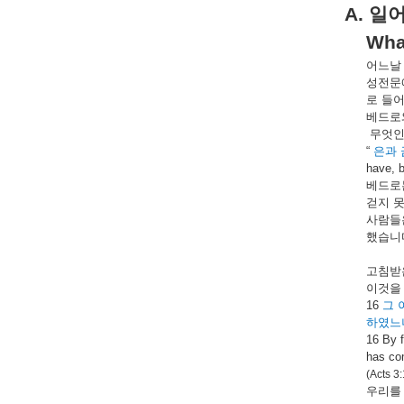
A.
일
Wha
어느날
성전문
로
들
베드로
무
엇
“
은과
have, b
베드로
걷지
사람들
했습니
고침받
이것을
16
그
하였느
16 By 
has com
(Acts 3
우리를