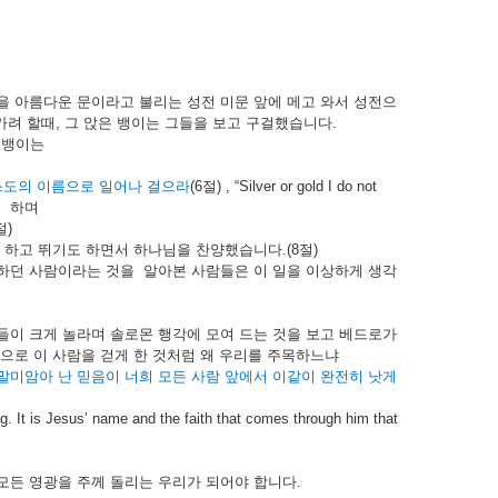
을
아름다운
문이라고
불리는
성전
미문
앞에
메고
와서
성전으
가려
할때
,
그
앉은
뱅이는
그들을
보고
구걸했습니다
.
은뱅이는
스도의
이름으로
일어나
걸으라
(6
절
) , “Silver or gold I do not
”
하며
절
)
하고
뛰기도
하면서
하나님을
찬양했습니다
.(8
절
)
하던
사람이라는
것을
알아본
사람들은
이
일을
이상하게
생각
들이
크게
놀라며
솔로몬
행각에
모여
드는
것을
보고
베드로가
으로
이
사람을
걷게
한
것처럼
왜
우리를
주목하느냐
말미암아
난
믿음이
너희
모든
사람
앞에서
이같이
완전히
낫게
 It is Jesus’ name and the faith that comes through him that
모든
영광을
주께
돌리는
우리가
되어야
합니다
.