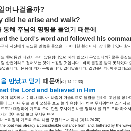
?
일어나걸을까
 did he arise and walk?
을
통해
주님의
명령을
들었기
때문에
rd the Lord’s word and followed his comma
누구나
자신에게
필요한
말씀을
들었을
때
어떠한
환경이나
,
장애물이
있다
할
에도
40
년동안
나면서
부터
앉은뱅이였던
자의
필요가
무엇입니까
?
물론
물질
처럼
한번이라도
걸어보는
것이
소원일
것입니다
.
비록
물질을
받지
못하였다
들었습니다
.
온몸에
피가
동했습니다
.
일어났습니다
.
걸었습니다
.
예수그리스
님을
만났고
믿기
때문에
(
마
14:22-33)
met the Lord and believed in Him
이미
육지에서
수리나
떠나서
바람이
거슬리므로
물결을
인하여
고난을
당하
들이
그
바다
위로
걸어
오심을
보고
놀라
유령이라
하며
무서워하여
소리지르
베드로가
대답하여
가로되
주여
만일
주시어든
나를
명하사
물
위로
오라
하소
가되
30
바람을
보고
무서워
빠져
라
소리질러
가로되
주여
나를
구원하소서
하니
(
마
14:24-30)
the boat was already a considerable distance from land, buffeted by the wav
ent out to them, walking on the lake. 26When the disciples saw him walking on 