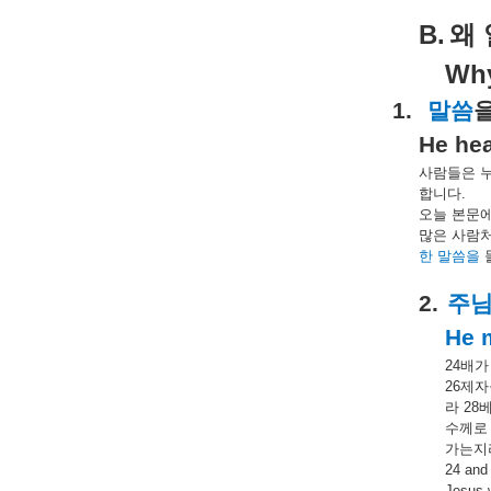
B.
왜
Why
1.
말씀
He hea
사람들은
합니다
.
오늘
본문
많은
사람
한
말씀을
2.
주
He 
24
배가
26
제자
라
28
수께로
가는지
24 and 
Jesus w