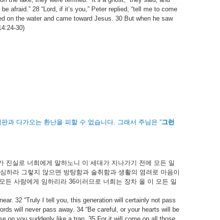
e afraid.” 28 “Lord, if it’s you,” Peter replied, “tell me to come
lked on the water and came toward Jesus. 30 But when he saw
14:24-30)
심판과
다가오는
환난을
피할
수
없습니다
.
그래서
주님은
“
그런
가
진실로
너희에게
말하노니
이
세대가
지나가기
전에
모든
일
심하라
그렇지
않으면
방탕함과
술취함과
생활의
염려로
마음이
모든
사람에게
임하리라
36
이러므로
너희는
장차
올
이
모든
일
 32 “Truly I tell you, this generation will certainly not pass
ds will never pass away. 34 “Be careful, or your hearts will be
e on you suddenly like a trap. 35 For it will come on all those