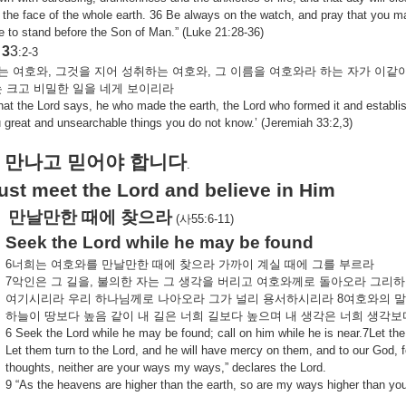
 the face of the whole earth. 36 Be always on the watch, and pray that you ma
 to stand before the Son of Man.” (Luke 21:28-36)
3
3
:2-3
는
여호와
,
그것을
지어
성취하는
여호와
,
그
이름을
여호와라
하는
자가
이같
는
크고
비밀한
일을
네게
보이리라
hat the Lord says, he who made the earth, the Lord who formed it and establis
u great and unsearchable things you do not know.’ (Jeremiah 33:2,3)
만나고
믿어야
합니다
.
st meet the Lord and believe in Him
만날만한
때에
찾으라
(
사
55:6-11)
Seek the Lord while he may be found
6
너희는
여호와를
만날만한
때에
찾으라
가까이
계실
때에
그를
부르라
7
악인은
그
길을
,
불의한
자는
그
생각을
버리고
여호와께로
돌아오라
그리하
여기시리라
우리
하나님께로
나아오라
그가
널리
용서하시리라
8
여호와의
말
하늘이
땅보다
높음
같이
내
길은
너희
길보다
높으며
내
생각은
너희
생각보
6 Seek the Lord while he may be found; call on him while he is near.7Let the
Let them turn to the Lord, and he will have mercy on them, and to our God, fo
thoughts, neither are your ways my ways,” declares the Lord.
9 “As the heavens are higher than the earth, so are my ways higher than yo