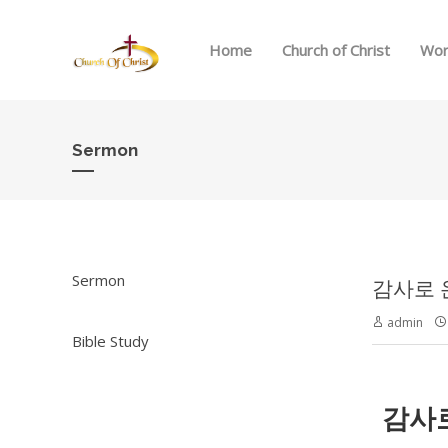
Home
Church of Christ
Wor
Sermon
Sermon
감사로 온전
admin
Bible Study
감사