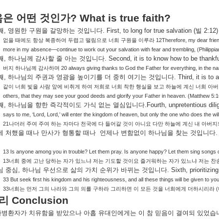
음은
어떤
것인가
? What is true faith?
째
,
영원한
구원을
갈망하는
것입니다
. First, to long for true salvation (
빌
2:12
12Therefore, my dear fri
없을
때에도
항상
복종하여
두렵고
떨림으로
너희
구원을
이루라
more in my absence—continue to work out your salvation with fear and trembling, (Philippia
째
,
하나님께
감사할
줄
아는
것입니다
. Second, it is to know how to be thankfu
20 always giving thanks to God the Father for everything, in the n
버지
하나님께
감사하며
째
,
하나님의
주권과
영광을
높이기를
더
중히
여기는
것입니다
. Third, it is t
같이
너희
빛을
사람
앞에
비취게
하여
저희로
너희
착한
행실을
보고
하늘에
계신
너희
아버
others, that they may see your good deeds and glorify your Father in heaven. (Matthew 5:1
째
,
하나님을
향한
즉각적이도
가식
없는
열심입니다
.Fourth, unpretentious dili
says to me, ‘Lord, Lord,’ will enter the kingdom of heaven, but only the one who does the wi
21
나더러
주여
주여
하는
자마다
천국에
다
들어갈
것이
아니요
다만
하늘에
계신
내
아버지
에
처했을
때나
만사가
형통할
때나
언제나
변함없이
하나님을
찾는
것입니다
.
13 Is anyone among you in trouble? Let them pray. Is anyone happy? Let them sing songs o
13
너희
중에
고난
당하는
자가
있느냐
저는
기도할
것이요
즐거워하는
자가
있느냐
저는
찬
님
중심
,
하나님
우선으로
삶의
가치
순위가
바뀌는
것입니다
. Sixth, prioritizi
33 But seek first his kingdom and his righteousness, and all these things will be given to you
33
(
너희는
먼저
그의
나라와
그의
의를
구하라
그리하면
이
모든
것을
너희에게
더하시리라
리
Conclusion
나병환자가
치유함을
받았으나
아홉
유대인에게는
이
참
믿음이
결여되
있었습