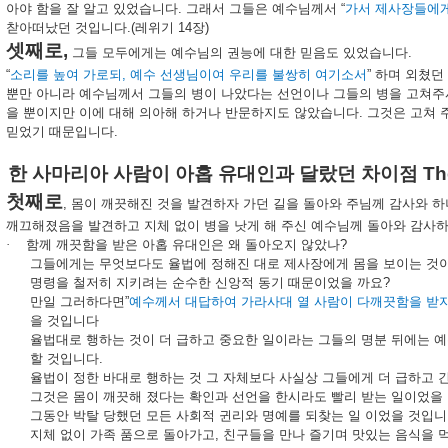
아야
함을
잘
알고
있었습니다
.
그래서
그들은
예수님께서
“
가서
제사장들에
찯아떠났던
것입니다
.(
레위기
14
장
)
셋째로
,
그들
모두에게는
예수님의
권능에
대한
믿음도
있었습니다
.
“
소리를
높여
가로되
,
예수
선생님이여
우리를
불쌍히
여기소서
”
하며
외쳤던
뿐만
아니라
예수님께서
그들의
병이
나았다는
선언이나
그들의
병을
고쳐주
을
뿐이지만
이에
대해
의아해
하거나
반문하지도
않았습니다
.
그것은
고쳐
믿었기
때문입니다
.
한
사마리아
사람이
아홉
유대인과
달랐던
차이점
The
첫째로
,
몸이
깨끗해진
것을
발견하자
가던
길을
돌아와
주님께
감사와
하
깨끄해졌음을
발견하고
지체
없이
병을
낫게
해
주신
예수님께
돌아와
감사
·
함께
깨끗함을
받은
아홉
유대인은
왜
돌아오지
않았나
?
그들에게는
무엇보다도
율법에
정해진
대로
제사장에게
몸을
보이는
것
명령을
철저히
지키려는
순수한
신앙적
동기
때문이었을
까요
?
만일
그러하다면
”
예수께서
대답하여
가라사대
열
사람이
다깨끗함을
받
을
것입니다
율법대로
행하는
것이
더
급하고
중요한
일이라는
그들의
명분
뒤에는
예
할
것입니다
.
율법이
정한
바대로
행하는
것
그
자체보다
사실상
그들에게
더
급하고
그것은
몸이
깨끗해
졌다는
확인과
선언을
한시라도
빨리
받는
일이었을
그동안
박탈
당했던
모든
사회적
귄리와
명예를
되찾는
일
이었을
것입니
지체
없이
가족
품으로
돌아가고
,
친구들을
만나
즐기며
맛있는
음식을