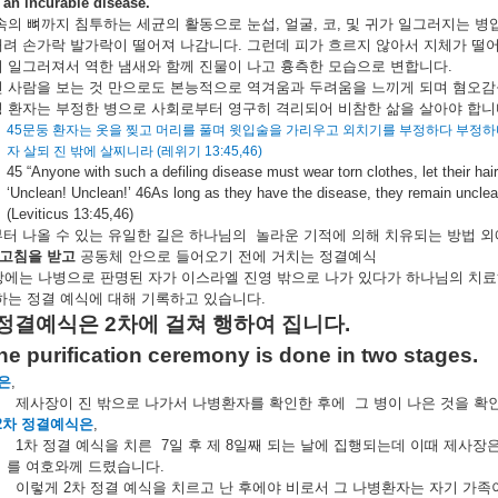
 an incurable disease.
속의
뼈까지
침투하는
세균의
활동으로
눈섭
,
얼굴
,
코
,
및
귀가
일그러지는
병
내려
손가락
발가락이
떨어져
나감니다
.
그런데
피가
흐르지
않아서
지체가
떨
이
일그러져서
역한
냄새와
함께
진물이
나고
흉측한
모습으로
변합니다
.
린
사람을
보는
것
만으로도
본능적으로
역겨움과
두려움을
느끼게
되며
혐오감
병
환자는
부정한
병으로
사회로부터
영구히
격
리되어
비참한
삶을
살아야
합니
45
문둥
환자는
옷을
찢고
머리를
풀며
윗입술을
가리우고
외치기를
부정하다
부정하
자
살되
진
밖에
살찌니라
(
레위기
13:45,46)
45 “Anyone with such a defiling disease must wear torn clothes, let their hair
‘Unclean! Unclean!’ 46As long as they have the disease, they remain unclea
(Leviticus 13:45,46)
부터
나올
수
있는
유일한
길은
하나님의
놀라운
기적에
의해
치유되는
방법
외
고침을
받고
공동체
안으로
들어오기
전에
거치는
정결예식
장에는
나병으로
판명된
자가
이스라엘
진영
밖으로
나가
있다가
하나님의
치료
하는
정결
예식에
대해
기록하고
있습니다
.
정결예식은
2
차에
걸쳐
행하여
집니다
.
he purification ceremony is done in two stages.
은
,
제사장이
진
밖으로
나가서
나병환자를
확인한
후에
그
병이
나은
것을
확
2
차
정결예식은
,
1
차
정결
예식을
치른
7
일
후
제
8
일째
되는
날에
집행되는데
이때
제사장
를
여호와께
드렸습니다
.
이렇게
2
차
정결
예식을
치르고
난
후에야
비로서
그
나병환자는
자기
가족