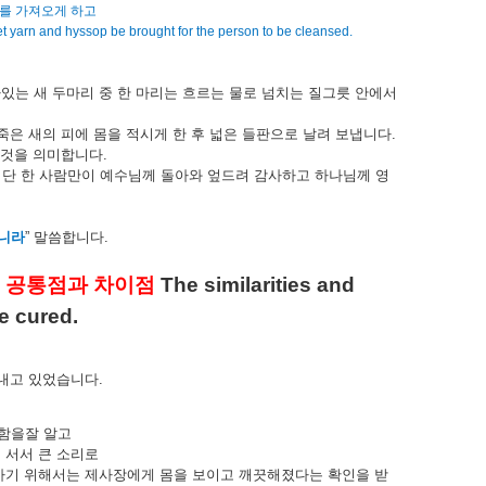
를
가져오게
하고
et yarn and hyssop be brought for the person to be cleansed.
아있는
새
두마리
중
한
마리는
흐르는
물로
넘치는
질그릇
안에서
죽은
새의
피에
몸을
적시게
한
후
넓은
들판으로
날려
보냅니다
.
것을
의미합니다
.
단
한
사람만이
예수님께
돌아와
엎드려
감사하고
하나님께
영
니라
”
말씀합니다
.
공통점과
차이점
The similarities and
의
e cured.
내고
있었습니다
.
함을잘
알고
리
서서
큰
소리로
가기
위해서는
제사장에게
몸을
보이고
깨끗해졌다는
확인을
받