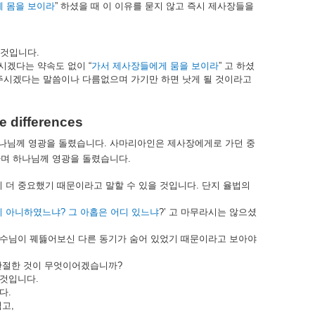
게
몸을
보이라
”
하셨을
때
이
이유를
묻지
않고
즉시
제사장들을
것입니다
.
시겠다는
약속도
없이
“
가서
제사장들에게
뭄을
보이라
”
고
하셨
주시겠다는
말씀이나
다름없으며
가기만
하면
낫게
될
것이라고
 differences
나님께
영광을
돌렸습니다
.
사마리아인은
제사장에게로
가던
중
하며
하나님께
영광을
돌렸습니다
.
이
더
중요했기
때문이라고
말할
수
있을
것입니다
.
단지
율법의
지
아니하였느냐
?
그
아홉은
어디
있느냐
?’
고
마무라시는
않으셨
수님이
꿰뜷어보신
다른
동기가
숨어
있었기
때문이라고
보아야
간절한
것이
무엇이어겠습니까
?
것입니다
.
다
.
먹고
,