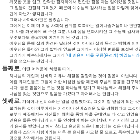
깨끗한
옷을
입고
,
안락한
잠자리에서
편안한
잠을
자는
일이었을
것입니
그
일들이
간절히
그리웠기
때문에
예수님께
감사하는
일을
까맣게
잊어
던게
아닌가
생각됩니다
.
그러나
사마리아인은
달랐습니다
.
그에게는
이제
더
이상
사회적
권위를
회복하는
일이나즐거움이나
편안
다
.
나를
깨끗하게
해
주신
그분
,
나의
삶을
변화시키신
그
주님께
감사하
무엇보다도
중요하게
여겨지게
된
것입니다
.
예수님을
통해
삶의
환경만
달라진
것이
아니라
삶의
목적과
방향과
의미
예수님은
돌아와
그의
발아래
엎드린
그에게서
이러한
변화를
보셨던
것
그러기에
예수님께서는
그에게
“
네
믿음이
너를
구원
(
온전케
)
하였느니라
원을
얻었다는
것입니다
.
둘째로
,
어떤
어려움에
쳐했을
때에
,
하나님의
개입과
신비적
치유나
해결을
갈망하는
것이
믿음이
아닙니다
.
아홉
유대인들도
그들이
처한
비참한
상황
때문에
주님께
긍휼을
간구하
니다
.
물론
믿음에는
모는
것을
하나님께
맡기고
하나님께서
해결해
주시
나님을
찾는
것만으로
믿음을
가졌다고
자처해서는
안됩니다
.
셋째로
,
기적이나
신비스러운
일을
경험했다고
,
그것이
참
믿음이
되는
것
불가능한
것이
이루어지는
기적이나
신비스러운
일을
경험했다고
그것이
로부터
깨끗해지는
자신들의
체험을
통해
아홉
유대인도
다
갖고
있었습
믿음은
물론
하나님의
신비를
인정해야
하는
것이지만
,
이러저러한
크고
의
은사를
받았다고
해서
참되고
온전한
믿음이
보장되는
것은
아닙니다
.
믿음과
소망과
사랑이라는
더욱
큰
은사를
사모할
줄
모르고
특수하고
부
것으로
착각해서는
안됩니다
.