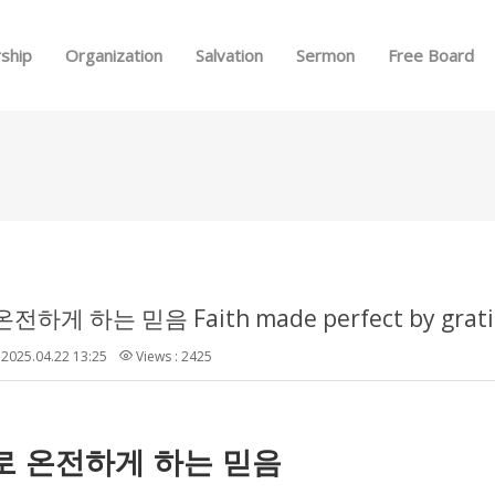
Skip to menu
ship
Organization
Salvation
Sermon
Free Board
하게 하는 믿음 Faith made perfect by grati
2025.04.22 13:25
Views : 2425
로
온전하게
하는
믿음