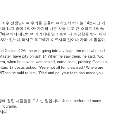
되
예수
선생님이여
우리를
긍휼히
여기소서
하거늘
14
보시고
가
지라
15
그
중에
하나가
자기의
나은
것을
보고
큰
소리로
하나님
7
예수께서
대답하여
가라사대
열
사람이
다
깨끗함을
받지
아니
자가
없느냐
하시고
19
그에게
이르시되
일어나
가라
네
믿음이
d Galilee. 12As he was going into a village, ten men who had
 Master, have pity on us!” 14 When he saw them, he said, “Go,
them, when he saw he was healed, came back, praising God in a
itan. 17 Jesus asked, “Were not all ten cleansed? Where are
 19Then he said to him, “Rise and go; your faith has made you
병에
걸린
사람들을
고치신
일입니다
. Jesus performed many
 incurable.
시다