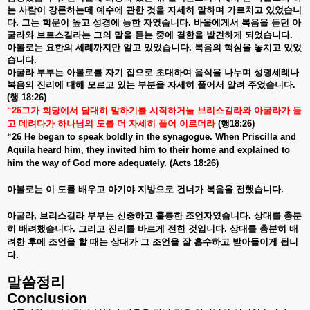
는
사람이
강론하는데
예수에
관한
것을
자세히
말하며
가르치고
있었습니
다
.
그는
학문이
높고
성경에
능한
자였습니다
.
바울에게서
복음을
듣던
아
굴라와
브르스길라는
그의
말을
듣는
중에
결함을
발견하게
되었습니다
.
아볼로는
요한의
세례까지만
알고
있었습니다
.
복음의
핵심을
놓치고
있었
습니다
.
아굴라
부부는
아볼로를
자기
집으로
초대하여
음식을
나누며
성령세례나
복음의
진리에
대해
모르고
있는
부분을
자세히
풀어서
알려
주었습니다
.
(
행
18:26)
“26
그가
회당에서
담대히
말하기를
시작하거늘
브리스길라와
아굴라가
듣
고
데려다가
하나님의
도를
더
자세히
풀어
이르더라
(
행
18:26)
“26 He began to speak boldly in the synagogue. When Priscilla and
Aquila heard him, they invited him to their home and explained to
him the way of God more adequately. (Acts 18:26)
아볼로는
이
도를
배우고
아기야
지방으로
건너가
복음을
전했습니다
.
아굴라
,
브리스길라
부부는
신중하고
훌륭한
조언자였습니다
.
상대를
충분
히
배려했습니다
.
그리고
진리를
바르게
전한
것입니다
.
상대를
충분히
배
려한
후에
조언을
할
때는
상대가
그
조언을
잘
흡수하고
받아들이게
됩니
다
.
말씀정리
Conclusion