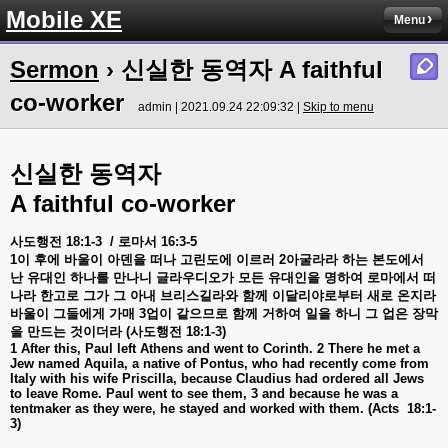
Mobile XE
Menu
Sermon
› 신실한 동역자 A faithful
co-worker
admin | 2021.09.24 22:09:32 |
Skip to menu
신실한
동역자
A faithful co-worker
사도행전
18:1-3
/
로마서
16:3-5
1
이
후에
바울이
아덴을
떠나
고린도에
이르러
2
아굴라라
하는
본도에서
난
유대인
하나를
만나니
글라우디오가
모든
유대인을
명하여
로마에서
떠
나라
한고로
그가
그
아내
브리스길라와
함께
이달리야로부터
새로
온지라
바울이
그들에게
가매
3
업이
같으므로
함께
거하여
일을
하니
그
업은
장막
을
만드는
것이더라
(
사도행전
18:1-3)
1 After this, Paul left Athens and went to Corinth. 2 There he met a
Jew named Aquila, a native of Pontus, who had recently come from
Italy with his wife Priscilla, because Claudius had ordered all Jews
to leave Rome. Paul went to see them, 3 and because he was a
tentmaker as they were, he stayed and worked with them. (Acts
18:1-
3)