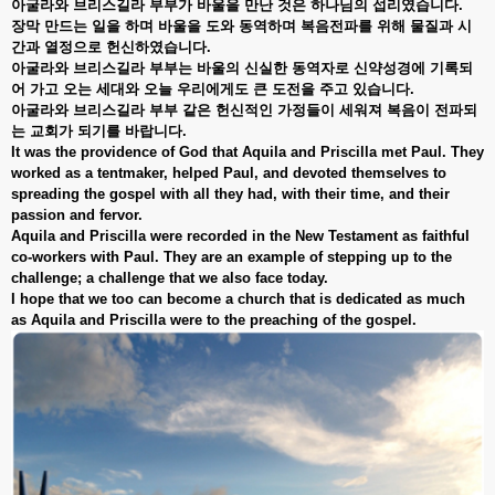
아굴라와
브리스길라
부부가
바울을
만난
것은
하나님의
섭리였습니다
.
장막
만드는
일을
하며
바울을
도와
동역하며
복음전파를
위해
물질과
시
간과
열정으로
헌신하였습니다
.
아굴라와
브리스길라
부부는
바울의
신실한
동역자로
신약성경에
기록되
어
가고
오는
세대와
오늘
우리에게도
큰
도전을
주고
있습니다
.
아굴라와
브리스길라
부부
같은
헌신적인
가정들이
세워져
복음이
전파되
는
교회가
되기를
바랍니다
.
It was the providence of God that Aquila and Priscilla met Paul. They
worked as a tentmaker, helped Paul, and devoted themselves to
spreading the gospel with all they had, with their time, and their
passion and fervor.
Aquila and Priscilla were recorded in the New Testament as faithful
co-workers with Paul. They are an example of stepping up to the
challenge; a challenge that we also face today.
I hope that we too can become a church that is dedicated as much
as Aquila and Priscilla were to the preaching of the gospel.