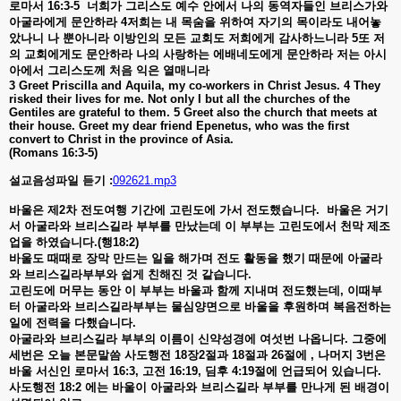
로마서
16:3-5
너희가
그리스도
예수
안에서
나의
동역자들인
브리스가와
아굴라에게
문안하라
4
저희는
내
목숨을
위하여
자기의
목이라도
내어놓
았나니
나
뿐아니라
이방인의
모든
교회도
저희에게
감사하느니라
5
또
저
의
교회에게도
문안하라
나의
사랑하는
에배네도에게
문안하라
저는
아시
아에서
그리스도께
처음
익은
열매니라
3 Greet Priscilla and Aquila, my co-workers in Christ Jesus. 4 They
risked their lives for me. Not only I but all the churches of the
Gentiles are grateful to them. 5 Greet also the church that meets at
their house. Greet my dear friend Epenetus, who was the first
convert to Christ in the province of Asia.
(Romans 16:3-5)
설교음성파일 듣기 :
092621.mp3
바울은
제
2
차
전도여행
기간에
고린도에
가서
전도했습니다
.
바울은
거기
서
아굴라와
브리스길라
부부를
만났는데
이
부부는
고린도에서
천막
제조
업을
하였습니다
.(
행
18:2)
바울도
때때로
장막
만드는
일을
해가며
전도
활동을
했기
때문에
아굴라
와
브리스길라부부와
쉽게
친해진
것
같습니다
.
고린도에
머무는
동안
이
부부는
바울과
함께
지내며
전도했는데
,
이때부
터
아굴라와
브리스길라부부는
물심양면으로
바울을
후원하며
복음전하는
일에
전력을
다했습니다
.
아굴라와
브리스길라
부부의
이름이
신약성경에
여섯번
나옵니다
.
그중에
세번은
오늘
본문말씀
사도행전
18
장
2
절과
18
절과
26
절에
,
나머지
3
번은
바울
서신인
로마서
16:3,
고전
16:19,
딤후
4:19
절에
언급되어
있습니다
.
사도행전
18:2
에는
바울이
아굴라와
브리스길라
부부를
만나게
된
배경이