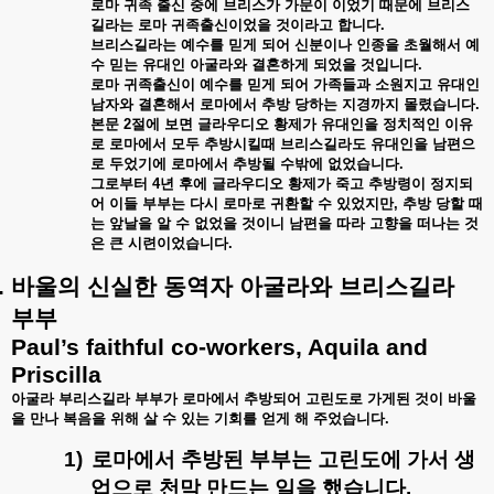
로마
귀족
출신
중에
브리스가
가문이
이었기
때문에
브리스
길라는
로마
귀족출신이었을
것이라고
합니다
.
브리스길라는
예수를
믿게
되어
신분이나
인종을
초월해서
예
수
믿는
유대인
아굴라와
결혼하게
되었을
것입니다
.
로마
귀족출신이
예수를
믿게
되어
가족들과
소원지고
유대인
남자와
결혼해서
로마에서
추방
당하는
지경까지
몰렸습니다
.
본문
2
절에
보면
글라우디오
황제가
유대인을
정치적인
이유
로
로마에서
모두
추방시킬때
브리스길라도
유대인을
남편으
로
두었기에
로마에서
추방될
수밖에
없었습니다
.
그로부터
4
년
후에
글라우디오
황제가
죽고
추방령이
정지되
어
이들
부부는
다시
로마로
귀환할
수
있었지만
,
추방
당할
때
는
앞날을
알
수
없었을
것이니
남편을
따라
고향을
떠나는
것
은
큰
시련이었습니다
.
.
바울의
신실한
동역자
아굴라와
브리스길라
부부
Paul’s faithful co-workers, Aquila and
Priscilla
아굴라
부리스길라
부부가
로마에서
추방되어
고린도로
가게된
것이
바울
을
만나
복음을
위해
살
수
있는
기회를
얻게
해
주었습니다
.
1)
로마에서
추방된
부부는
고린도에
가서
생
업으로
천막
만드는
일을
했습니다
.