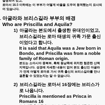
설명되어
있고
,
로마서
16:3
이하에는
이
부부가
어떻게
바울을
도우며
동역했는지
묘사되
어
있습니다
.
.
아굴라와
브리스길라
부부의
배경
Who are Priscilla and Aquila?
1)
아굴라는
본도에서
출생한
유대인이었고
,
브리스길라는
로마
태생의
귀족
가문
출신
이었다고
합니다
.
It is said that Aquila was a Jew born in
Bondo, and Priscilla was from a noble
family of Roman origin.
본도는
소아시아
중북부
,
흑해
동남쪽에
위치한
험준한
산맥
지역입니다
.
성경에
자세한
내용이
없어
본도
출신인
아굴라
가
언제
어떻게
로마로
가서
귀족
출신의
브리스길라를
만나
결혼할
수
있었는지는
알
수
없습니다
.
2)
브리스길라는
로마서
16
장에는
브리스가
로
나옵니다
.
Priscilla is mentioned as Prisca in
Romans 16