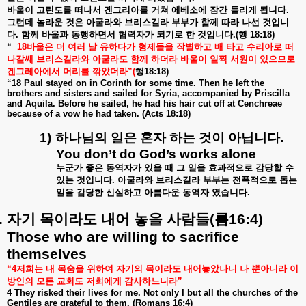
바울이
고린도를
떠나서
겐그리아를
거쳐
에베소에
잠간
들리게
됩니다
.
그런데
놀라운
것은
아굴라와
브리스길라
부부가
함께
따라
나선
것입니
다
.
함께
바울과
동행하면서
협력자가
되기로
한
것입니다
.(
행
18:18)
“
18
바울은
더
여러
날
유하다가
형제들을
작별하고
배
타고
수리아로
떠
나갈쌔
브리스길라와
아굴라도
함께
하더라
바울이
일찍
서원이
있으므로
겐그레아에서
머리를
깎았더라
”(
행
18:18)
“18 Paul stayed on in Corinth for some time. Then he left the
brothers and sisters and sailed for Syria, accompanied by Priscilla
and Aquila. Before he sailed, he had his hair cut off at Cenchreae
because of a vow he had taken. (Acts 18:18)
1)
하나님의
일은
혼자
하는
것이
아닙니다
.
You don’t do God’s works alone
누군가
좋은
동역자가
있을
때
그
일을
효과적으로
감당할
수
있는
것입니다
.
아굴라와
브리스길라
부부는
전폭적으로
돕는
일을
감당한
신실하고
아름다운
동역자
였습니다
.
.
자기
목이라도
내어
놓을
사람들
(
롬
16:4)
Those who are willing to sacrifice
themselves
“4
저희는
내
목숨을
위하여
자기의
목이라도
내어놓았나니
나
뿐아니라
이
방인의
모든
교회도
저희에게
감사하느니라
”
4 They risked their lives for me. Not only I but all the churches of the
Gentiles are grateful to them. (Romans 16:4)