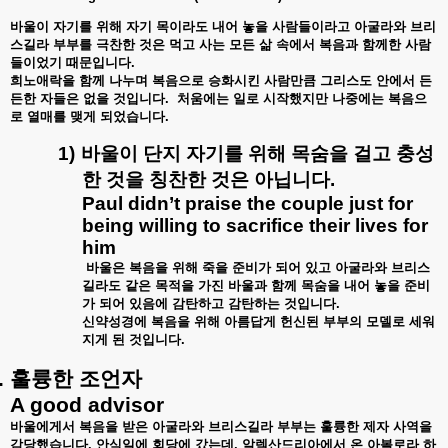
바울이
자기를
위해
자기
목이라도
내어
놓을
사람들이라고
아굴라와
브리
스길라
부부를
극찬한
것은
먹고
사는
모든
삶
속에서
복음과
함께한
사람
들이었기
때문입니다
.
희노애락을
함께
나누며
복음으로
승화시킨
사람만큼
그리스도
안에서
든
든한
자들은
없을
것입니다
.
처움에는
일로
시작했지만
나중에는
복음으
로
열매를
맺게
되었습니다
.
1)
바울이
단지
자기를
위해
목숨을
걸고
충성
한
것을
칭찬한
것은
아닙니다
.
Paul didn’t praise the couple just for
being willing to sacrifice their lives for
him
바울은
복음을
위해
죽을
준비가
되어
있고
아굴라와
브리스
길라도
같은
목적을
가진
바울과
함께
목숨을
내어
놓을
준비
가
되어
있음에
감탄하고
감탄하는
것입니다
.
신약성경에
복음을
위해
아름답게
헌신된
부부의
모델로
세워
지게
된
것입니다
.
.
훌륭한
조언자
A good advisor
바울에게서
복음을
받은
아굴라와
브리스길라
부부는
훌륭한
제자
사역을
감당했습니다
.
안식일에
회당에
갔는데
,
알렉산드리아에서
온
아볼로라
하