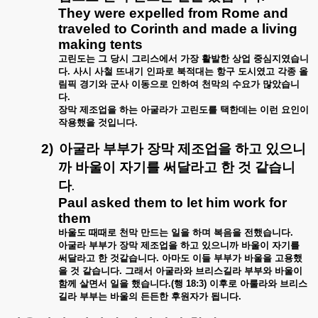
They were expelled from Rome and
traveled to Corinth and made a living
making tents
고린도는
그
당시
그리스에서
가장
활발한
상업
중심지였습니
다
.
사시
사철
뜨내기
인파로
북적대는
항구
도시였고
각종
올
림픽
경기와
군사
이동으로
인하여
천막의
수요가
많았습니
다
.
장막
제조업을
하는
아굴라가
고린도를
택한데는
이런
요인이
작용했을
것입니다
.
2)
아굴라
부부가
장막
제조업을
하고
있으니
까
바울이
자기를
써달라고
한
것
같습니
다
.
Paul asked them to let him work for
them
바울도
때때로
천막
만드는
일을
하며
복음을
전했습니다
.
아굴라
부부가
장막
제조업을
하고
있으니까
바울이
자기를
써달라고
한
것같습니다
.
아마도
이들
부부가
바울을
고용했
을
것
같습니다
.
그래서
아굴라와
브리스길라
부부와
바울이
함께
살면서
일을
했습니다
.(
행
18:3)
이후로
아룰라와
브리스
길라
부부는
바울의
든든한
후원자가
됩니다
.