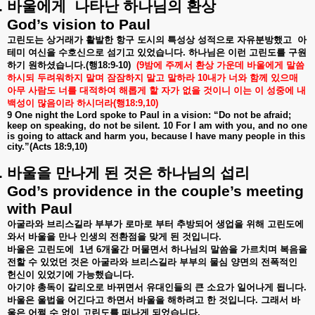
.
바울에게
나타난
하나님의
환상
God’s vision to Paul
고린도는
상거래가
활발한
항구
도시의
특성상
성적으로
자유분방했고
아
테미
여신을
수호신으로
섬기고
있었습니다
.
하나님은
이런
고린도를
구원
하기
원하셨습니다
.(
행
18:9-10)
(9
밤에
주께서
환상
가운데
바울에게
말씀
하시되
두려워하지
말며
잠잠하지
말고
말하라
10
내가
너와
함께
있으매
아무
사람도
너를
대적하여
해롭게
할
자가
없을
것이니
이는
이
성중에
내
백성이
많음이라
하시더라
(
행
18:9,10)
9 One night the Lord spoke to Paul in a vision: “Do not be afraid;
keep on speaking, do not be silent. 10 For I am with you, and no one
is going to attack and harm you, because I have many people in this
city.”(Acts 18:9,10)
.
바울을
만나게
된
것은
하나님의
섭리
God’s providence in the couple’s meeting
with Paul
아굴라와
브리스길라
부부가
로마로
부터
추방되어
생업을
위해
고린도에
와서
바울을
만나
인생의
전환점을
맞게
된
것입니다
.
바울은
고린도에
1
년
6
개울간
머물면서
하나님의
말씀을
가르치며
복음을
전할
수
있었던
것은
아굴라와
브리스길라
부부의
물심
양면의
전폭적인
헌신이
있었기에
가능했습니다
.
아기야
총독이
갈리오로
바뀌면서
유대인들의
큰
소요가
일어나게
됩니다
.
바울은
울법을
어긴다고
하면서
바울을
해하려고
한
것입니다
.
그래서
바
울은
어쩔
수
없이
고린도를
떠나게
되었습니다
.