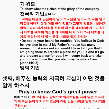
기
위함
To show what the riches of the glory of the company
천국의
기업
요
14:1-3
1
너희는
마음에
근심하지
말라
하나님을
믿으니
또
나를
믿으
라
2
내
아버지
집에
거할
곳이
많도다
그렇지
않으면
너희에게
일렀으리라
내가
너희를
위하여
처소를
예비하러
가노니
3
가
서
너희를
위하여
처소를
예비하면
내가
다시
와서
너희를
내
게로
영접하여
나
있는
곳에
너희도
있게
하리라
“
Do not let your hearts be troubled. You believe in God;
believe also in me. 2 My Father’s house has many
rooms; if that were not so, would I have told you that I
am going there to prepare a place for you? 3 And if I go
and prepare a place for you, I will come back and take
you to be with me that you also may be where I am.
(John14:1-3)
땅의
기업
셋째
,
베푸신
능력의
지극히
크심이
어떤
것을
알게
하소서
Pray to know God’s great power
에베소서
1:
19
그의
힘의
강력으로
역사하심을
따라
믿는
우리에
게
베푸신
능력의
지극히
크심이
어떤
것을
너희로
알게
하시기를
구하노라