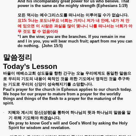
And his incomparably great power for us who believe. That
power is the same as the mighty strength (Ephesians 1:19)
모든
역사는
예수그리스도를
떠나서는
이루어질
수가
없습니다
.
요
15: 5
나는
포도나무요
너희는
가지니
저가
내
안에
,
내가
저
안
에
있으면
이
사람은
과실을
많이
맺나니
나를
떠나서는
너희가
아
무
것도
할
수
없음이라
“I am the vine; you are the branches. If you remain in me
and I in you, you will bear much fruit; apart from me you can
do nothing. (John 15:5)
말씀정리
Today’s Lesson
바울이
에베소교회
성도들을
향한
간구는
오늘
우리에게도
동일한
말씀으
로
우리의
기도의
내용이
육적인
것을
위한
기도에서
영적인
것을
추구하
는
기도로
우리의
신앙이
성숙해지기를
소망합니다
.
Paul's prayer for the church in Ephesus applies to our church today.
We hope for our prayer to mature from a prayer for the worldly
things and things of the flesh to a prayer for the maturing of the
spirit.
·
지혜와
계시의
정신
(
성령
)
을
통하여
하나님의
뜻과
하나님의
말씀을
알
기
위해
기도해야
하겠습니다
.
We pray to know God's will and God's Word by asking the Holy
Spirit for wisdom and revelation.