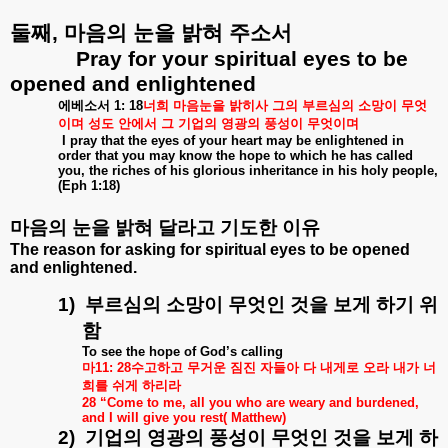
둘째
,
마음의
눈을
밝혀
주소서
Pray for your spiritual eyes to be
opened and enlightened
에베소서
1:
18
너희
마음눈을
밝히사
그의
부르심의
소망이
무엇
이며
성도
안에서
그
기업의
영광의
풍성이
무엇이며
I pray that the eyes of your heart may be enlightened in
order that you may know the hope to which he has called
you, the riches of his glorious inheritance in his holy people,
(Eph 1:18)
마음의
눈을
밝혀
달라고
기도한
이유
The reason for asking for spiritual eyes to be opened
and enlightened.
1)
부르심의
소망이
무엇인
것을
보게
하기
위
함
To see the hope of God’s calling
마
11:
28
수고하고
무거운
짐진
자들아
다
내게로
오라
내가
너
희를
쉬게
하리라
28 “Come to me, all you who are weary and burdened,
and I will give you rest( Matthew)
2)
기업의
영광의
풍성이
무엇인
것을
보게
하