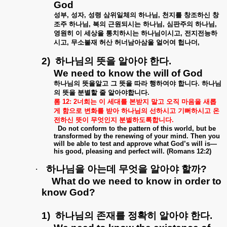
God
성부
,
성자
,
성령
삼위일체의
하나님
,
천지를
창조하신
창
조주
하나님
,
복의
근원되시는
하나님
,
심판주의
하나님
,
영원히
이
세상을
통치하시는
하나님이시고
,
전지전능하
시고
,
무소불재
허산
허너남아삼울
얼어여
헙나더
,
2)
하나님의
뜻을
알아야
한다
.
We need to know the will of God
하나님의
뜻을알고
그
뜻을
따라
행하여야
합니다
.
하나님
의
뜻을
분별할
줄
알아야합니다
.
롬
12: 2
너희는
이
세대를
본받지
말고
오직
마음을
새롭
게
함으로
변화를
받아
하나님의
선하시고
기뻐하시고
온
전하신
뜻이
무엇인지
분별하도록합니다
.
Do not conform to the pattern of this world, but be
transformed by the renewing of your mind. Then you
will be able to test and approve what God’s will is—
his good, pleasing and perfect will. (Romans 12:2)
·
하나님을
아는데
무엇을
알아야
할까
?
What do we need to know in order to
know God?
1)
하나님의
존재를
정확히
알아야
한다
.