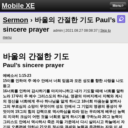
Mobile XE
Menu
Sermon
› 바울의 간절한 기도 Paul’s
sincere prayer
admin | 2021.08.27 08:08:37 |
Skip to
menu
바울의
간절한
기도
Paul’s sincere prayer
에베소서
1:15-23
15
이를
인하여
주
예수
안에서
너희
믿음과
모든
성도를
향한
사랑을
나도
듣고
16
너희를
인하여
감사하기를
마지아니하고
내가
기도할
때에
너희를
말하
노라
17
우리
주
예수
그리스도의
하나님
,
영광의
아버지께서
지혜와
계시
의
정신을
너희에게
주사
하나님을
알게
하시고
18
너희
마음눈을
밝히사
그의
부르심의
소망이
무엇이며
성도
안에서
그
기업의
영광의
풍성이
무
엇이며
19
그의
힘의
강력으로
역사하심을
따라
믿는
우리에게
베푸신
능력
의
지극히
크심이
어떤
것을
너희로
알게
하시기를
구하노라
20
그
능력이
그리스도
안에서
역사하사
죽은
자들
가운데서
다시
살리시고
하늘에서
자
기의
오른편에
앉히사
21
모든
정사와
권세와
능력과
주관하는
자와
이
세