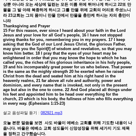
상뿐
아니라
오는
세상에
일컫는
모든
이름
위에
뛰어나게
하시고
22
또
만
물을
그
발
아래
복종하게
하시고
그를
만물
위에
교회의
머리로
주셨느니
라
23
교회는
그의
몸이니
만물
안에서
만물을
충만케
하시는
자의
충만이
니라
Thanksgiving and Prayer
15 For this reason, ever since I heard about your faith in the Lord
Jesus and your love for all God’s people, 16 I have not stopped
giving thanks for you, remembering you in my prayers. 17 I keep
asking that the God of our Lord Jesus Christ, the glorious Father,
may give you the Spirit[f] of wisdom and revelation, so that you may
know him better. 18 I pray that the eyes of your heart may be
enlightened in order that you may know the hope to which he has
called you, the riches of his glorious inheritance in his holy people,
19 and his incomparably great power for us who believe. That power
is the same as the mighty strength 20 he exerted when he raised
Christ from the dead and seated him at his right hand in the
heavenly realms, 21 far above all rule and authority, power and
dominion, and every name that is invoked, not only in the present
age but also in the one to come. 22 And God placed all things under
his feet and appointed him to be head over everything for the
church, 23 which is his body, the fullness of him who fills everything
in every way. (Ephesians 1:15-23)
설교 음성파일 듣기 :
082921.mp3
오늘
본문
말씀을
보면
사도
바울이
에베소
교회를
위해
기도한
내용이
나
옵니다
.
바울은
에베소
교회
성도들이
신앙성장을
위해
세가지
기도
제목
을
정하고
간구했습니다
.