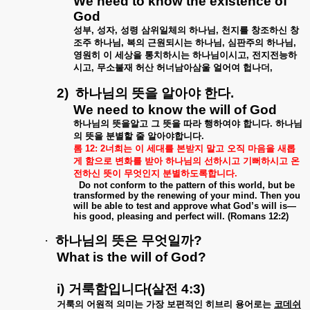
We need to know the existence of
God
성부
,
성자
,
성령
삼위일체의
하나님
,
천지를
창조하신
창
조주
하나님
,
복의
근원되시는
하나님
,
심판주의
하나님
,
영원히
이
세상을
통치하시는
하나님이시고
,
전지전능하
시고
,
무소불재
허산
허너남아삼울
얼어여
헙나더
,
2)
하나님의
뜻을
알아야
한다
.
We need to know the will of God
하나님의
뜻을알고
그
뜻을
따라
행하여야
합니다
.
하나님
의
뜻을
분별할
줄
알아야합니다
.
롬
12: 2
너희는
이
세대를
본받지
말고
오직
마음을
새롭
게
함으로
변화를
받아
하나님의
선하시고
기뻐하시고
온
전하신
뜻이
무엇인지
분별하도록합니다
.
Do not conform to the pattern of this world, but be
transformed by the renewing of your mind. Then you
will be able to test and approve what God’s will is—
his good, pleasing and perfect will. (Romans 12:2)
·
하나님의
뜻은
무엇일까
?
What is the will of God?
i)
거룩함입니다
(
살전
4:3)
거룩의
어원적
의미는
가장
보편적인
히브리
용어로는
코데쉬