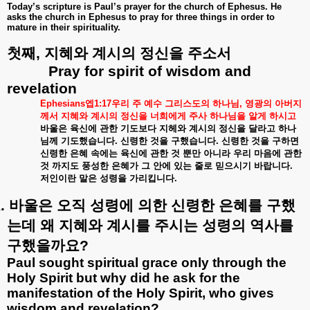
Today’s scripture is Paul’s prayer for the church of Ephesus. He
asks the church in Ephesus to pray for three things in order to
mature in their spirituality.
첫째
,
지혜와
계시의
정신을
주소서
Pray for spirit of wisdom and
revelation
Ephesians
엡
1:17
우리
주
예수
그리스도의
하나님
,
영광의
아버지
께서
지혜와
계시의
정신을
너희에게
주사
하나님을
알게
하시고
바울은
육신에
관한
기도보다
지헤와
계시의
정신을
달라고
하나
님께
기도했습니다
.
신령한
것을
구했습니다
.
신령한
것을
구하면
신령한
은혜
속에는
육신에
관한
것
뿐만
아니라
우리
마음에
관한
것
까지도
풍성한
은혜가
그
안에
있는
줄로
믿으시기
바랍니다
.
저인이란
말은
성령을
가리킵니다
.
.
바울은
오직
성령에
의한
신령한
은혜를
구했
는데
왜
지혜와
계시를
주시는
성령의
역사를
구했을까요
?
Paul sought spiritual grace only through the
Holy Spirit but why did he ask for the
manifestation of the Holy Spirit, who gives
wisdom and revelation?