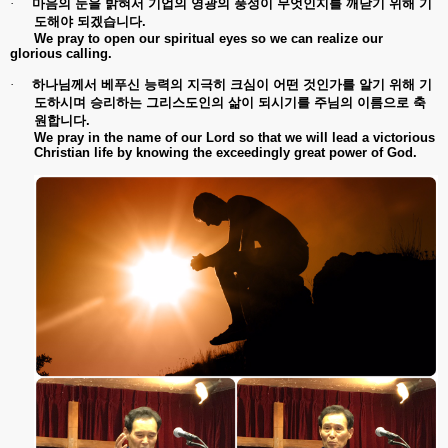
·
마음의
눈을
밝혀서
기업의
영광의
풍성이
무엇인지를
깨닫기
위해
기
도해야
되겠습니다
.
We pray to open our spiritual eyes so we can realize our
glorious calling.
·
하나님께서
베푸신
능력의
지극히
크심이
어떤
것인가를
알기
위해
기
도하시며
승리하는
그리스도인의
삶이
되시기를
주님의
이름으로
축
원합니다
.
We pray in the name of our Lord so that we will lead a victorious
Christian life by knowing the exceedingly great power of God.