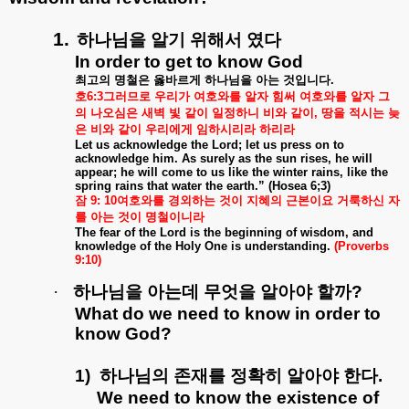
1.
하나님을
알기
위해서
였다
In order to get to know God
최고의
명철은
옳바르게
하나님을
아는
것입니다
.
호
6:3
그러므로
우리가
여호와를
알자
힘써
여호와를
알자
그
의
나오심은
새벽
빛
같이
일정하니
비와
같이
,
땅을
적시는
늦
은
비와
같이
우리에게
임하시리라
하리라
Let us acknowledge the Lord; let us press on to
acknowledge him. As surely as the sun rises, he will
appear; he will come to us like the winter rains, like the
spring rains that water the earth.” (Hosea 6;3)
잠
9:
10
여호와를
경외하는
것이
지혜의
근본이요
거룩하신
자
를
아는
것이
명철이니라
The fear of the Lord is the beginning of wisdom, and
knowledge of the Holy One is understanding.
(Proverbs
9:10)
·
하나님을
아는데
무엇을
알아야
할까
?
What do we need to know in order to
know God?
1)
하나님의
존재를
정확히
알아야
한다
.
We need to know the existence of