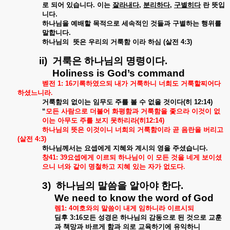
로
되어
있습니다
.
이는
잘라내다
,
분리하다
,
구별히다
란
뜻입
니다
.
하나님을
예배할
목적으로
세속적인
것들과
구별하는
행위를
말합니다
.
하나님의
뜻은
우리의
거룩함
이라
하심
(
살전
4:3)
ii)
거룩은
하나님의
명령이다
.
Holiness is God’s command
벧전
1:
16
기록하였으되
내가
거룩하니
너희도
거룩할찌어다
하셨느니라.
거룩함의
없이는
임무도
주를
볼
수
없을
것이다
(
히
12:14)
“
모든
사람으로
더불어
화평함과
거룩함을
좇으라
이것이
없
이는
아무도
주를
보지
못하리라
(
히
12:14)
하나님의
뜻은
이것이니
너희의
거룩함이라
곧
음란을
버리고
(
살전
4:3)
하나님께서는
요셉에게
지혜와
계시의
영을
주셨습니다
.
창
41:
39
요셉에게
이르되
하나님이
이
모든
것을
네게
보이셨
으니
너와
같이
명철하고
지혜
있는
자가
없도다.
3)
하나님의
말씀을
알아야
한다
.
We need to know the word of God
렘
1:
4
여호와의
말씀이
내게
임하니라
이르시되
딤후
3:16
모든
성경은
하나님의
감동으로
된
것으로
교훈
과
책망과
바르게
함과
의로
교육하기에
유익하니