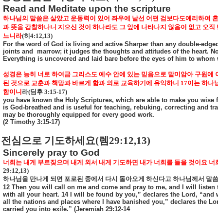
Read and Meditate upon the scripture
하나님의 말씀은 살았고 운동력이 있어 좌우에 날선 어떤 검보다도예리하여 혼과
과 뜻을 감찰하나니 지으신 것이 하나라도 그 앞에 나타나지 않음이 없고 오직
느니라
(
히
4:12,13)
For the word of God is living and active Sharper than any double-edged 
joints and
marrow; it judges the thoughts and attitudes of the heart. No
Everything is uncovered and laid bare before the eyes of him to whom 
성경은 능히 너로 하여금 그리스도 예수 안에 있는 믿음으로 말미암아 구원에
된 것으로 교훈과 책망과 바르게 함과 의로 교육하기에 유익하니
17
이는 하나님
함이니
라
(
딤후
3:15-17)
you have known the Holy Scriptures, which are able to make you wise for
is God-breathed and is useful for teaching, rebuking, correcting and tra
may be thoroughly equipped for every good work.
(2 Timothy 3:15-17)
전심으로 기도하세요
(
렘
29:12,13)
Sincerely pray to God
너희는 내게 부르짖으며 내게 외서 내게 기도하면 내가 너희를 들을 것이요 너
29:12,13)
하나님을 만나게 되면 포로된 중에서 다시 돌아오게 하신다고 하나님께서 말
12 Then you will call on me and come and pray to me, and I will liste
with all your heart. 14 I will be found by you,” declares the Lord, “and 
all the nations and places where I have banished you,” declares the Lor
carried you into exile.” (Jeremiah 29:12-14