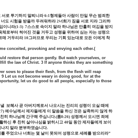
고 서로 투기하지 말찌니라
6:1
형제들아 사람이 만일 무슨 범죄한
 너도 시험을 받을까 두려워하라
2
너희가 짐을 서로 지라 그리하
속임이니라
(1-3)
7
스스로 속이지 말라 하나님은 만홀히 여김을 받지
육체로부터 썩어진 것을 거두고 성령을 위하여 심는 자는 성령으
르매 거두리라
10
그러므로 우리는 기회 있는대로 모든 이에게 착
ecome conceited, provoking and envying each other.(
ould restore that person gently. But watch yourselves, or
ill the law of Christ. 3 If anyone thinks they are something
sows to please their flesh, from the flesh will reap
e. 9 Let us not become weary in doing good, for at the
portunity, let us do good to all people, especially to those
보낼
보혜사 곧 아버지께로서 나오시는 진리의 성령이 오실 때에
27)
예수님께서 제자들에게 이 말씀을 하신 것은 실족하지 않게 하
 친히 하나님께 간구해 주십니다
.(
롬
8:26)
성령께서 오시면 죄에
활하신 후 친히 살아나심을 밝히시고
40
일 동안 제자들에게 보이
떠나지 말라 분부하였습니다
.
례를 주었으나 너희는 몇 날이 못되어 성령으로 세례를 받으리라”