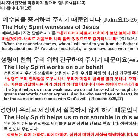
님의
자녀인것을
확증하며
담대해
집니다
.(
엡
1:13)
인이
됩니다
.(
행
1:8)
예수님을 증거하여 주시기 때문입니다
(John
요
15:26
The Holy Spirit witnesses of Jesus
예수님께서 직접 말씀하시기를
“
내가 아버지께로서 너희에게 보낼 보혜사 즉 
하실것이요
.
너희도 처움부터 나와 함께 있었으므로 증거하느니라
” (
요
15:26,2
“When the counselor comes, whom I will send to you from the Father the
testify about me. 27 You also must testify, for you have been with me f
성령이 친히 우리 위해 간구하여 주시기 때문이요
(
롬
8:
The Holy Spirit works on our behalf
성령안에서 우리가 생활하면 성령께서 친히 우리를 위해 하나님께 간구해 
“
성령도 우리 연약함을 도우시나니 우리가 마땅히 빌바를 알지 못하나
오직
라
.
마음을 감찰하시는 이가 성령의 생각을 아시나니 이는 성령이 하나님의 
The Sprit helps us in our weakness, we do not know what we ought to pr
groans that words cannot express. And he who searches our hearts kno
for the saints in accordance with God’s will. ( Romans 8:26,27)
성령이 우리로 세상에서 실족하지 않게 하기 때문입
The Holy Spirit helps us to not stumble in this 
우리가 예수님을 영접하고 세례를 받으면 성령을 선물로 받습니다
.
성령께서는
록 인도해 주십니다
.
“
성령님은 죄에 대하여
,
의에 대하여
,
심판에 대하여 세상을 책망하십니다
. 9