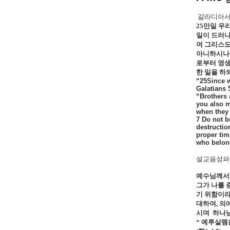
갈라디아
25
만일 우
일이 드러나
여 그리스도
아니하시나
로부터 영
한 일을 하
“25Since w
Galatians 
“Brothers 
you also m
when they 
7 Do not b
destructio
proper tim
who belong
설교음성파일
예수님께서 
그가 나를 
기 위함이
대하여
,
의
시며
하나님
“ 예루살렘