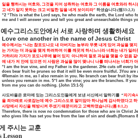
일을 행하시는 여호와
,
그것을 지어 성취하는 여호와 그 이름을 여호와라 하시
고 네가 알지 못하는 크고 비밀한 일을 네게 보이리라
”
하셨습니다
.(
렘
33:2,3)
“2 “This is what the Lord says, he who made the earth, the Lord who fo
me and I will answer you and tell you great and unsearchable things y
예수그리스도안에서 서로 사랑하며 생활하세요
Love one another in the name of Jesus Christ
예수께서는
“
나는 참포도나요 내 아버지는 농부라 무릇 내게 있어 과실을 맺지
는 가지는 더 과실을 맺게 하려하여 이를 깨끗게 하시느니라 너희는 내가 일러
거하리라 가지가 포도나무에 붙어 있지
아니하며 절로 과실을 맺을 수 없음 
에 내가 저 안에 있으면 이 사람은 과실을 많이 맺나니 나를 떠나서는 너희가 아
“I am the true vine, and my Father is the gardener. 2He cuts off every b
does bear fruit he prunes so that it will be even more fruitful. 3You ar
4Remain in me, as I also remain in you. No branch can bear fruit by itsel
unless you remain in me. 5“I am the vine; you are the branches. If you 
from me you can do nothing. (John 15:1-5)
사도바울은 로마에 있는 그리스도인들에게 보낸 서신에서 말하기를
“
자기속사
을 죄아래로 사로잡는데 예수 그리스도로 말미암아 하나님께 감사하였다고 
사망에서 자신을 해방시켜 주셨기 때문이라고 고백하였습니다
.(
롬
8:1,2)
Therefore, there is now no condemnation for those who are in Christ Je
who gives life has set you free from the law of sin and death.(Romans 8
게 주시는 교훈
s Lesson