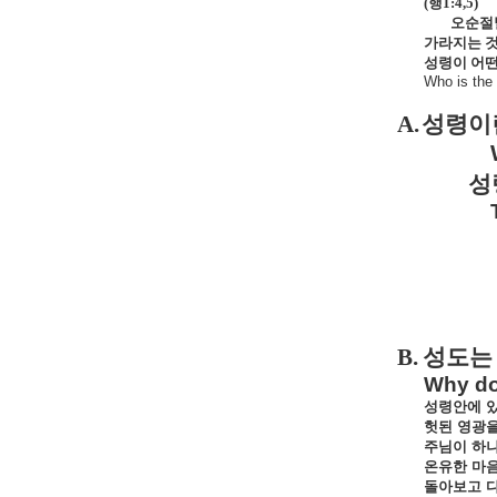
(
행
1:4,5)
오순절날
가라지는 것
성령이 어떤
Who is the 
A.
성령이
성
B.
성도는
Why do 
성령안에
헛된
영광
주님이
하
온유한
마
돌아보고