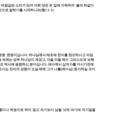
 바람같은 소리가 있어 저희 앉은 온 집에 가득하여
불의 혀같이
방언으로 말하기를 시작하니라
(
행
2:1-5)
분중
한분이십니다
.
하나님께서 태초에 천지를 창조하시고 아담
 속에는 성부 하나님이 계셨고
,
아들 아들 예수 그리스도와 보혜
조 역사에 동참하신 분이십니다
.
예수께서 십자가를 지시기전에
시는 진리의 성령이 오실 때에 그가 나를
(
예수님
)
증거하실 것이
툼이나
허영으로
하지
않고
자기보다
남을
낫게
여기며
자기일을