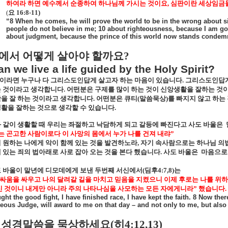
하여라 하면 예수께서 순종하여 하나님께 가시는 것이요
,
심판이란 세상임금들
(
요
16:8-11)
“8 When he comes, he will prove the world to be in the wrong about 
people do not believe in me; 10 about righteousness, because I am go
about judgment, because the prince of this world now stands condemn
에서 어떻게 살아야 할까요
?
n we live a life guided by the Holy Spirit?
이라면 누구나 다 그리스도인답게 살고자 하는 마음이 있습니다
.
그리스도인답게
는 것이라고 생각합니다
.
어떤분은 구제를 많이 하는 것이 신앙생활을 잘하는 것
을 잘 하는 것이라고 생각합니다
.
어떤분은 큐티
(
말씀묵상
)
를 빠지지 않고 하는
활을 잘하는 것으로 생각할 수 있습니다
.
 같이 생활할 때 우리는 좌절하고 낙담하게 되고 갈등에 빠진다고 사도 바울은
는 곤고한 사람이로다 이 사망의 몸에서 누가 나를 건져 내랴
”
 원하는 나에게 악이 함께 있는 것을 발견하노라
,
자기 속사람으로는 하나님 의법
 있는 죄의 법아래로 사로 잡아 오는 것을 본다 했습니다
.
사도 바울은
마음으로
 바울이 말년에 디모데에게 보낸 두번째 서신에서
(
딤후
4:7,8)
는
 싸움을 싸우고 나의 달려갈 길을 마치고 믿음을 지켰으니 이제 후로는 나를 위
신 것이니 내게만 아니라 주의 나타나심을 사모하는 모든 자에게니라
”
했습니다
.
ught the good fight, I have finished race, I have kept the faith. 8 Now the
teous Judge, will award to me on that day – and not only to me, but also
성경말씀을 묵상하세요
(
히
4:12,13)