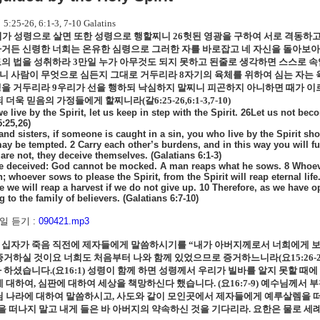
서
5:25-26, 6:1-3, 7-10 Galatins
리가 성령으로 살면 또한 성령으로 행할찌니
26
헛된 영광을 구하여 서로 격동하
거든 신령한 너희는 온유한 심령으로 그러한 자를 바로잡고 네 자신을 돌아보아
의 법을 성취하라
3
만일 누가 아무것도 되지 못하고 된줄로 생각하면 스스로 
니 사람이 무엇으로 심든지 그대로 거두리라
8
자기의 육체를 위하여 심는 자는 
생을 거두리라
9
우리가 선을 행하되 낙심하지 말찌니 피곤하지 아니하면 때가 이
되 더욱 믿음의 가정들에게 할찌니라
(
갈
6:25-26,6:1-3,7-10)
e live by the Spirit, let us keep in step with the Spirit. 26Let us not b
5:25,26)
and sisters, if someone is caught in a sin, you who live by the Spirit sh
ay be tempted. 2 Carry each other’s burdens, and in this way you will fulf
are not, they deceive themselves. (Galatians 6:1-3)
e deceived: God cannot be mocked. A man reaps what he sows. 8 Whoever 
n; whoever sows to please the Spirit, from the Spirit will reap eternal lif
e we will reap a harvest if we do not give up. 10 Therefore, as we have op
 to the family of believers. (Galatians 6:7-10)
 듣기 :
090421.mp3
십자가 죽음 직전에 제자들에게 말씀하시기를 “내가 아버지께로서 너희에게 
증거하실 것이요 너희도 처음부터 나와 함께 있었으므로 증거하느니라
(
요
15:26-
라 하셨습니다
.(
요
16:1)
성령이 함께 하면 성령께서 우리가 빌바를 알지 못할 때에
에 대하여
,
심판에 대하여 세상을 책망하신다 했습니다
. (
요
16:7-9)
예수님께서 부
 나라에 대하여 말씀하시고
,
사도와 같이 모인곳에서 제자들에게 예루살렘을 
을 떠나지 말고 내게 들은 바 아버지의 약속하신 것을 기다리라
.
요한은 물로 세