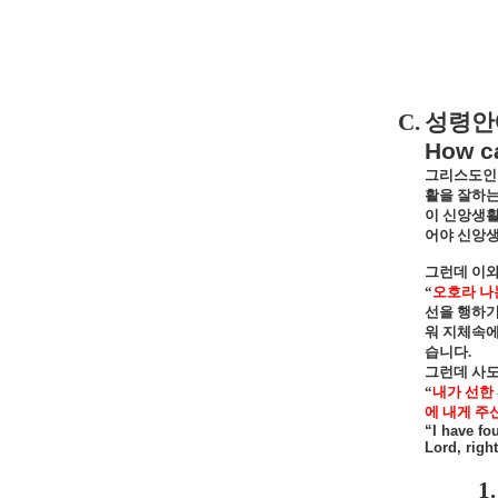
C.
성령안
How ca
그리스도인
활을 잘하
이 신앙생활
어야 신앙생
그런데 이와
“
오호라 나
선을 행하기
워 지체속에
습니다
.
그런데 사도
“
내가 선한
에 내게 주
“I have fo
Lord, righ
1.