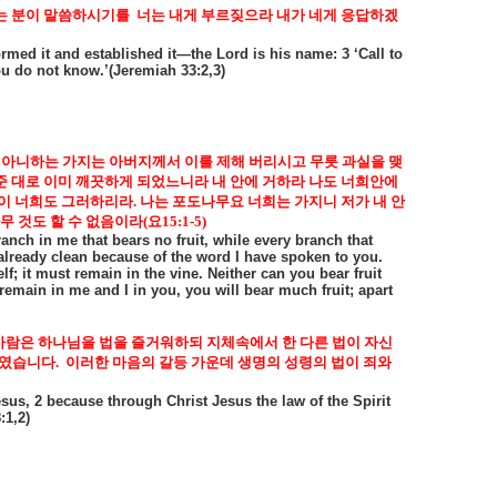
는 분이 말씀하시기를
너는 내게 부르짖으라 내가 네게 응답하겠
rmed it and established it—the Lord is his name: 3 ‘Call to
ou do not know.’(Jeremiah 33:2,3)
 아니하는 가지는 아버지께서 이를 제해 버리시고 무릇 과실을 맺
준 대로 이미 깨끗하게 되었느니라 내 안에 거하라 나도 너희안에
같이 너희도 그러하리라
.
나는 포도나무요 너희는 가지니 저가 내 안
무 것도 할 수 없음이라
(
요
15:1-5)
ranch in me that bears no fruit, while every branch that
e already clean because of the word I have spoken to you.
f; it must remain in the vine. Neither can you bear fruit
remain in me and I in you, you will bear much fruit; apart
람은 하나님을 법을 즐거워하되 지체속에서 한 다른 법이 자신
하였습니다
.
이러한 마음의 갈등 가운데 생명의 성령의 법이 죄와
sus, 2 because through Christ Jesus the law of the Spirit
:1,2)