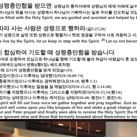
성령충만함을 받으면
성령님의 통치아래에 성령님의 체제 아래에 살
하나님의 뜻을 아시는 성령께서 하나님이 기뻐하시는 일로 우리를 인도하실 것
e filled with the Holy Spirit, we are guided and assisted and helped by th
따라 사는 사람은 성령으로 행하라
(
갈
5:25,26)
가 성령으로 살면 또한 성령으로 행할지니 헛된 영광을 구하여 서로 격동하고 
26
 live by the Spirit, let us keep in step with the Spirit.
Let us not beco
 합심하여 기도할 때 성령충만함을 받습니다
.
대로 순종하여 전심으로 하나님을 향해 기도할 때 불의 혀같이 바람같이 혼 성
다메섹도상에서 변화
)(
행
9
장
),
베드로처럼
 때 드디어 성령충만함을 받게 되었습니다
.
겁장이였으나 이후에는 담대했다
(
마
26:58,69-74)
충동적이었으나 이후에는 겸허해졌다
(
요
18:10,
벧후
1:1)
무지했으나 이후에는 말씀을 잘 깨달았다
(
마
16:21,22,
행
2:14-40)
자기를 자랑했으나 이후에는 그리스도를 자랑하였다
(
마
26:33,34,
행
3:6)
잠자는 상태였으나 이후에는 깨어있는 상태
(
마
26:40;
벧전
4:7;
벧전
5:8)
pirit will fill out lives once we gather together and pray together. Just 
pirit will come upon you like tongues of fire and stoke a great change in 
ul and Peter prayed and finally were able to receive the Holy Spirit; the 
e ignorant wise and those that formerly boasted about themselves to bo