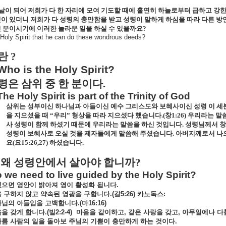
이 되어 저희가 다 한 자리에 모여 기도할 때에 홀연히 하늘로부터 급하고 강한
이 있더니 저희가 다 성령의 충만함을 받고 성령이 말하게 하심을 따라 다른 
 분이시기에 이러한 놀라운 일을 하실 수 있을까요
?
Holy Spirit that he can do these wondrous deeds?
란
?
Who is the Holy Spirit?
령은 삼위 중 한 분이다
.
The Holy Spirit is part of the Trinity of God
삼위는 성부이신 하나님과 아들이신 예수 그리스도와 보혜사이신 성령 이 세
을 지으셨을 때 “우리” 형상을 따라 지으셨다 했습니다
.(
창
1:26)
우리라는 말씀
사 성령이 함께 하셨기 때문에 우리라는 말씀을 하신 것입니다
.
성령님께서 창
성령이 보혜사로 오실 것을 제자들에게 말씀해 주셨습니다
.
아버지께로서 나오
요
(
요
15:26,27)
하셨습니다
.
 왜 성령안에서 살아야 합니까
?
we need to live guided by the Holy Spirit?
있으면
영안이
밝아져
영이
활성화
됩니다
.
을
구하지
않고
약속된
영광을
구합니다
.(
갈
5:26)
카노독스
:
나님의
아들임을
고백합니다
.(
마
16:16)
음을
갖게
합니다
.(
빌
2:2-4)
마음을
같이하고
,
같은
사랑을
갖고
,
아무일에나
다
다름
사람의
일을
돌아보
주님의
기쁨이
충만하게
하는
것이다
.