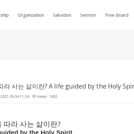
Skip to menu
ship
Organization
Salvation
Sermon
Free Board
 사는 삶이란? A life guided by the Holy Spir
2021.09.04 11:34
Views : 1882
 따라 사는 삶이란
?
 guided by the Holy Spirit