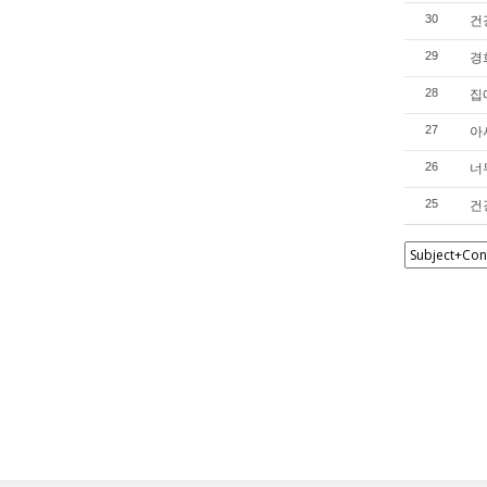
건
30
경
29
집
28
아
27
너
26
건
25