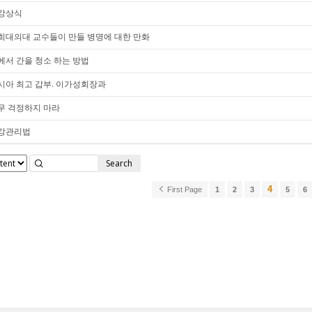
강상식
희대의대 교수들이 만들 병명에 대한 만화
에서 간을 청소 하는 방법
시아 최고 갑부. 이가성회장과
무 걱정하지 마라
강관리법
Search
4
First Page
1
2
3
5
6