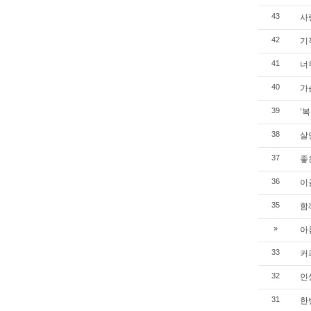
사
43
기
42
너
41
가
40
'복
39
살
38
좋
37
이
36
함
35
아
»
커
33
인
32
한
31