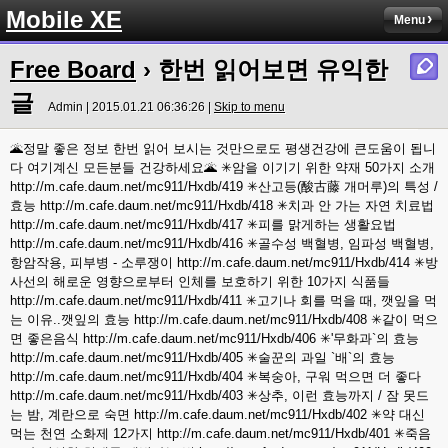
Mobile XE
Menu
Free Board
› 한번 읽어보면 유익한
글
Admin | 2015.01.21 06:36:26 |
Skip to menu
🌋정말 좋은 정보 한번 읽어 보시는 것만으로도 평생건강에 큰도움이 됩니
다 여기계신 모든분들 건강하세요🌋 ✳암을 이기기 위한 약재 50가지 소개
http://m.cafe.daum.net/mc911/Hxdb/419 ✳산고등(酸古藤 개머루)의 특성 /
효능 http://m.cafe.daum.net/mc911/Hxdb/418 ✳치과 안 가는 자연 치료법
http://m.cafe.daum.net/mc911/Hxdb/417 ✳피를 맑게하는 생활요법
http://m.cafe.daum.net/mc911/Hxdb/416 ✳골수성 백혈병, 임파성 백혈병,
항암작용, 피부병 - 소루쟁이 http://m.cafe.daum.net/mc911/Hxdb/414 ✳방
사선의 해로운 영향으로부터 인체를 보호하기 위한 10가지 식품들
http://m.cafe.daum.net/mc911/Hxdb/411 ✳고기나 회를 먹을 때, 깻잎을 먹
는 이유..깻잎의 효능 http://m.cafe.daum.net/mc911/Hxdb/408 ✳같이 먹으
면 좋은음식 http://m.cafe.daum.net/mc911/Hxdb/406 ✳'무화과`의 효능
http://m.cafe.daum.net/mc911/Hxdb/405 ✳술꾼의 과일 `배`의 효능
http://m.cafe.daum.net/mc911/Hxdb/404 ✳복숭아, 구워 먹으면 더 좋다
http://m.cafe.daum.net/mc911/Hxdb/403 ✳상추, 이런 효능까지 / 잠 못드
는 밤, 계란으로 숙면 http://m.cafe.daum.net/mc911/Hxdb/402 ✳약 대신
먹는 천연 소화제 12가지 http://m.cafe.daum.net/mc911/Hxdb/401 ✳죽음