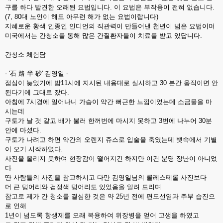
구를 하다 발견한 오래된 요법입니다. 이 요법은 부작용이 전혀 없습니다.
(7, 80대 노인이 해도 아무런 해가 없는 요법이랍니다)
지혜로운 황색 인종인 인디언의 직관력이 만들어낸 천년이 넘은 요법이며
미국에서는 간청소를 통해 많은 간질환자들이 치료를 받고 있답니다.
간청소 체험담
- '石 路 半 砂' 김영일 -
점심이 늦었기에 밤11시에 지시된 내용대로 실시하고 30 분간 움직이면 안
된다기에 그대로 잤다.
아침에 7시경에 일어나니 가슴이 약간 뻐근한 느낌이었는데 소금물을 마
시는데
구토가 날 것 같고 배가 불러 한꺼번에 마시지 못하고 3번에 나누어 30분
안에 마셨다.
구토가 나려고 하면 약간의 오렌지 쥬스로 입술을 축였는데 뱃속에서 기별
이 오기 시작하였다.
사진을 올리지 못하여 현장감이 떨어지긴 하지만 이건 분명 장난이 아니었
다.
딴 사람들의 사진을 참고하시고 다만 김영일님의 콜레스테롤 사진보다
더 큰 덩어리와 검정색 덩어리도 있었음을 알려 드리며
참고로 제가 간 청소를 결심한 것은 약 25년 전에 편도선염과 주부 습진으
로 인해
1년이 넘도록 항생제를 오래 복용하여 위장병을 얻어 고생을 하였고