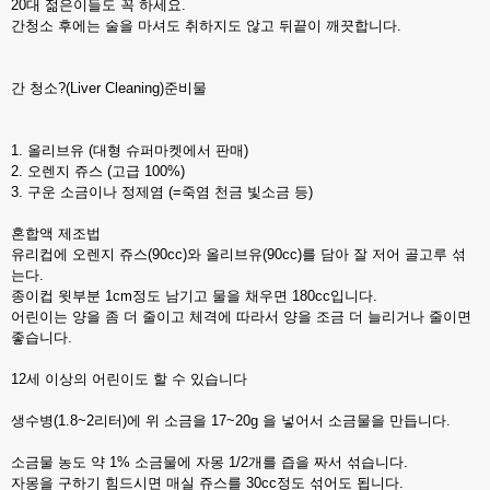
20대 젊은이들도 꼭 하세요.
간청소 후에는 술을 마셔도 취하지도 않고 뒤끝이 깨끗합니다.
간 청소?(Liver Cleaning)준비물
1. 올리브유 (대형 슈퍼마켓에서 판매)
2. 오렌지 쥬스 (고급 100%)
3. 구운 소금이나 정제염 (=죽염 천금 빛소금 등)
혼합액 제조법
유리컵에 오렌지 쥬스(90cc)와 올리브유(90cc)를 담아 잘 저어 골고루 섞
는다.
종이컵 윗부분 1cm정도 남기고 물을 채우면 180cc입니다.
어린이는 양을 좀 더 줄이고 체격에 따라서 양을 조금 더 늘리거나 줄이면
좋습니다.
12세 이상의 어린이도 할 수 있습니다
생수병(1.8~2리터)에 위 소금을 17~20g 을 넣어서 소금물을 만듭니다.
소금물 농도 약 1% 소금물에 자몽 1/2개를 즙을 짜서 섞습니다.
자몽을 구하기 힘드시면 매실 쥬스를 30cc정도 섞어도 됩니다.