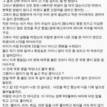
그 결과 간에 무리가 와서 간 기능 검사도 몇 번 받았다.
그러나 병원에서 간은 한번 나빠지면 재생이 잘 되지 않는다고만 하면서
뾰족한 방법이 없다고 하였다 물론 간장약을 권하긴 했지만......
그래서 항상 찜찜하게 여기던 터라 굳게 결심하고 작은 아이에게도 권하여
서 같이 준비했는데
작은 아이는 내가 하는 것이 의심이 갔는지 (평소에도 병원 안가고 이상한
짓 한다고 많은 핀잔을 주곤 했음) 밤에 배고프다며 10시에 저녁을 먹더라
구요.
그래서 저만 실행을 하였는데 아침에 쏟아져 나온 것을 본 아이가 본인도
하겠다며 시작을 하더라구요
아이가 아침 6시반에 1잔을 다시 마시고 30분을 누워있다
물도 먹기 전에 일어나 화장실로 가더니 엄마 이것 좀 보라고 막 부르더군
요 달려갔더니
아니 이게 웬일입니까 변에 메주콩 불린 것보다 약간 큰 푸른 콩이 엄청 많
더라구요 .
너 언제 푸른 콩을 먹었냐고 물어 봤죠.
그랬더니 엄마가 밥 줘 놓고 무슨 콩이냐고 ?
정말 메주 콩 불린 것과 꼭 같이 생긴 푸른 덩어리가 너무 많아 건지다가
말았죠 .
머그 컵 1잔 이상이 나온 것 같네요 . 사진을 찍긴 했는데 다음 기회 닿으면
올려놓을게요.
저랑은 비교가 안 되더군요. 이 아이는 생후 9개월부터 버터에 비빈 밥을
먹고 고기도 좋아하고
치즈. 햄버거, 피자, 튀김, 라면 등을 너무 좋아하고 채식을 거의 하지 않기