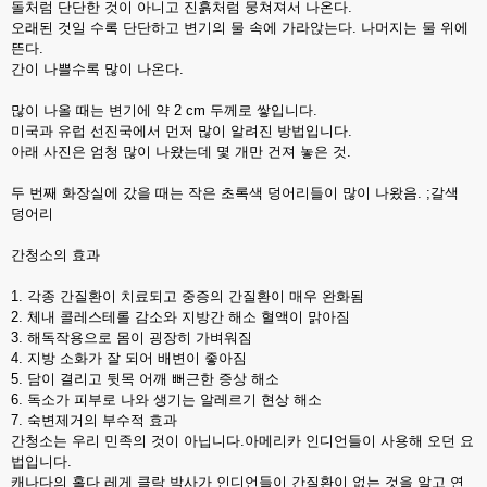
돌처럼 단단한 것이 아니고 진흙처럼 뭉쳐져서 나온다.
오래된 것일 수록 단단하고 변기의 물 속에 가라앉는다. 나머지는 물 위에
뜬다.
간이 나쁠수록 많이 나온다.
많이 나올 때는 변기에 약 2 cm 두께로 쌓입니다.
미국과 유럽 선진국에서 먼저 많이 알려진 방법입니다.
아래 사진은 엄청 많이 나왔는데 몇 개만 건져 놓은 것.
두 번째 화장실에 갔을 때는 작은 초록색 덩어리들이 많이 나왔음. ;갈색
덩어리
간청소의 효과
1. 각종 간질환이 치료되고 중증의 간질환이 매우 완화됨
2. 체내 콜레스테롤 감소와 지방간 해소 혈액이 맑아짐
3. 해독작용으로 몸이 굉장히 가벼워짐
4. 지방 소화가 잘 되어 배변이 좋아짐
5. 담이 결리고 뒷목 어깨 뻐근한 증상 해소
6. 독소가 피부로 나와 생기는 알레르기 현상 해소
7. 숙변제거의 부수적 효과
간청소는 우리 민족의 것이 아닙니다.아메리카 인디언들이 사용해 오던 요
법입니다.
캐나다의 홀다 레게 클락 박사가 인디언들이 간질환이 없는 것을 알고 연