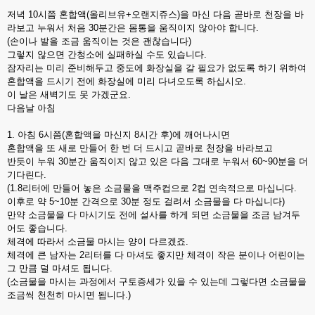
저녁 10시쯤 혼합액(올리브유+오랜지쥬스)을 마신 다음 곧바로 천장을 바
라보고 누워서 처음 30분간은 몸통을 움직이지 않아야 합니다.
(손이나 발을 조금 움직이는 것은 괜찮습니다)
그렇지 않으면 간청소에 실패하실 수도 있습니다.
잠자리는 미리 준비해두고 중도에 화장실을 갈 필요가 없도록 하기 위하여
혼합액을 드시기 전에 화장실에 미리 다녀오도록 하십시오.
이 날은 새벽기도 못 가겠군요.
다음날 아침
1. 아침 6시쯤(혼합액을 마신지 8시간 후)에 깨어나시면
혼합액을 또 새로 만들어 한 번 더 드시고 곧바로 천장을 바라보고
반듯이 누워 30분간 움직이지 않고 있은 다음 그대로 누워서 60~90분을 더
기다린다.
(1.8리터에 만들어 놓은 소금물을 맥주컵으로 2컵 연속적으로 마십니다.
이후로 약 5~10분 간격으로 30분 정도 걸려서 소금물을 다 마십니다)
만약 소금물을 다 마시기도 전에 설사를 하게 되면 소금물을 조금 남겨두
어도 좋습니다.
체격에 따라서 소금물 마시는 양이 다르겠죠.
체격에 큰 남자는 2리터를 다 마셔도 좋지만 체격이 작은 분이나 어린이는
그 만큼 덜 마셔도 됩니다.
(소금물을 마시는 과정에서 구토증세가 있을 수 있는데 그렇다면 소금물을
조금씩 천천히 마시면 됩니다.)