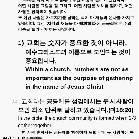
어떤
사람은
그림을
잘
그리고
,
어떤
사람은
노래를
잘하고
,
어떤
사람은
친화력이
있습니다
.
또
어떤
사람은
가르치기를
잘하는
각기
다
재능과
은사를
가지고
있습니다
.
그런
자기의
재능을
다
발휘할
때에
궁극적으로
주의
이름을
드러내야
하는
것입니다
.
1)
교회는
숫자가
중요한
것이
아니라
,
예수그리스도의
이름으로
모인다는
것이
중요합니다
.
Within a church, numbers are not as
important as the purpose of gathering
in the name of Jesus Christ
ㅁ
.
교회라는 공동체를
성경에서는
두
세사람이
모인
최소
단위로
말하고
있습니다
.(
마
18:20)
In the bible, the church community is formed when 2-3
gather together
한
사람
혼자서는
공동체를
형성하지
못합니다
.
두
사람이상
복
수가
되어야
공동체를