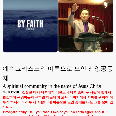
예수그리스도의 이름으로 모인 신앙공동
체
A spiritual community in the name of Jesus Christ
마
18:19-20
진실로
다시
너희에게
이르노니
너희
중에
두
사람이
땅에서
합심하여
무엇이든지
구하면
하늘에
계신
내
아버지께서
저희를
위하여
이
루게
하시리라
20
두
세
사람이
내
이름으로
모인
곳에는
나도
그들
중에
있
느니라
19“Again, truly I tell you that if two of you on earth agree about