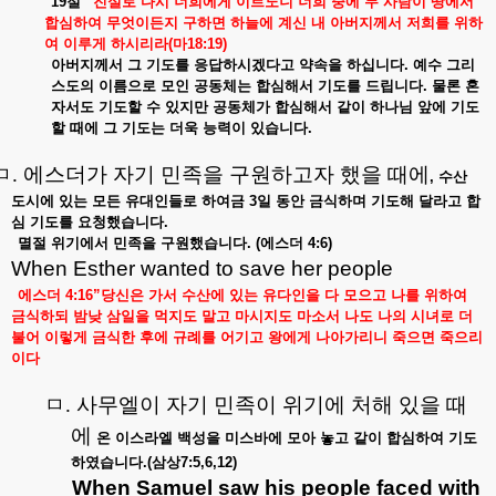
19
절
“
진실로
다시
너희에게
이르노니
너희
중에
두
사람이
땅에서
합심하여
무엇이든지
구하면
하늘에
계신
내
아버지께서
저희를
위하
여
이루게
하시리라
(
마
18:19)
아버지께서
그
기도를
응답하시겠다고
약속을
하십니다
.
예수
그리
스도의
이름으로
모인
공동체는
합심해서
기도를
드립니다
.
물론
혼
자서도
기도할
수
있지만
공동체가
합심해서
같이
하나님
앞에
기도
할
때에
그
기도는
더욱
능력이
있습니다
.
ㅁ
.
에스더가 자기 민족을 구원하고자 했을 때에
,
수산
도시에
있는
모든
유대인들로
하여금
3
일
동안
금식하며
기도해
달라고
합
심
기도를
요청했습니다
.
멸절
위기에서
민족을
구원했습니다
. (
에스더
4:6)
When Esther wanted to save her people
에스더
4:16”
당신은
가서
수산에
있는
유다인을
다
모으고
나를
위하여
금식하되
밤낮
삼일을
먹지도
말고
마시지도
마소서
나도
나의
시녀로
더
불어
이렇게
금식한
후에
규례를
어기고
왕에게
나아가리니
죽으면
죽으리
이다
ㅁ
.
사무엘이 자기 민족이 위기에 처해 있을 때
에
온
이스라엘
백성을
미스바에
모아
놓고
같이
합심하여
기도
하였습니다
.(
삼상
7:5,6,12)
When Samuel saw his people faced with