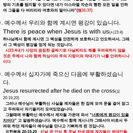
땅의
기초를
탐지할
수
있다면
내가
이스라엘
자손의
행한
모든
일을
인하
여
그들을
다
버리리라
여호와의
말이니라
”(
렘
31:37)
ㅁ
.
예수께서 우리와 함께 계시면 평강이 있습니다
.
There is peace when Jesus is with us
(
시
23:4)
하나님께서
함께
계시면
그
백성을
안전하게
보호하시고
인도하셔서
,
그래
서
그
백성이
평강을
얻게
되는
것입니다
.
시
23:4
내가
사망의
음침한
골짜기로
다닐찌라도
해를
두려워하지
않을
것은
주께서
나와
함께
하심이라
주의
지팡이와
막대기가
나를
안위하시나
이다
ㅁ
.
예수께서 십자가에 죽으신 다음에 부활하셨습니
다
.
Jesus resurrected after he died on the cross
(
요
20:19,20)
그러나
예수님이
부활하신
사실을
제자들은
한
집에
모여
문을
걸어
잠그
고
두려워서
자기들끼리
모여있었습니다
.
그럴때에
부활하신
예수께서
제자들
가운데
와서
“
너희에게
평강이
있을
지어다
”
고
말씀하셨습니다
.
예수께서
함께
계시니까
그때서야
비로서
두
려워
하던
제자들이
예수님을
만나고
기뻐하게
된
것입니다
.
요한복음
20:19,20
이날
곧
안식
후
첫날
저녁
때에
제자들이
유대인들