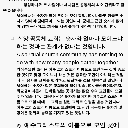
형성하니까
두
사람이나
세사람은
공동체의
최소
단위라고
할
수
있습니다
.
세상에서는
숫자가
많이
모이는
것이
힘입니다
.
나라도
민족도
숫
자가
많아야
강대국이
되는
것입니다
.
군대도
군인
숫자가
많아
야
강한
군대이고
,
회사도
사원
숫자가
많아야
대기업입니다
.
ㅁ
신앙 공동체 교회는 숫자와
얼마나
모이느냐
.
하는
것과는
관계가
없다는
것입니다
.
A spiritual church community has nothing to
do with how many people gather together
가장중요한
조건은
예수
그리스도의
이름으로
모인다는
것이
중요
한
것이고
몇명
모이느냐
하는
것은
중요한
조건이
아니라는
것입
니다
.
숫자로
교회를
평가하고
판단하는
것은
세속적인
일입니다
.
세상에는
숫자가
적은
교회들이
많이
있습니다
.
공산권이라든지
,
회교권이라든지
,
핍박을
받는
곳에서는
많은
수의
교인들이
모일
수가
없습니다
.
그러나
적은
숫자가
모이지만
예수그리스도의
이
름으로
모일
때에
그
교회는
참된
교회로
인정을
받는
것입니다
.
예수
그리스도의
이름으로
모일때에
그
신앙
공동체는
숫자가
몇
명이든
권위와
능력을
가지고
있는
것입니다
.
예수그리스도의
이름으로
모인
곳에
2)