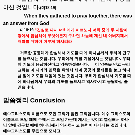
하신 것입니다
.(
마
18:19)
When they gathered to pray together, there was
an answer from God
마
18:19
“
진실로
다시
너희에게
이르노니
너희
중에
두
사람이
땅에서
합심하여
무엇이든지
구하면
하늘에
계신
내
아버지께서
저희를
위하여
이루게
하시리라
거룩한
공동체가
합심해서
기도할
때에
하나님께서
우리의
간구
를
들으시는
것입니다
.
우리에게
귀를
기울이시는
것입니다
.
우리
의
기도에
응답하신다고
약속하셨습니다
.
이
약속을
믿고
우리
교회는
이
나라와
민족을
위해서
세계
곳곳의
문제들을
놓고
하나
님
앞에
기도할
책임이
있는
것입니다
.
우리가
합심해서
기도할
때
에
하나님께서
우리의
기도를
들으시고
역사하시고
응답하실
줄
믿습니다
.
말씀정리
Conclusion
예수그리스도의
이름으로
모인
교회가
참된
교회입니다
.
예수
그리스도의
이름으로
모일
때에
주께서
그
모임
가운데
계시는
것이고
합심해서
하나
님
앞에
간구할
때에
하나님께서
역사하시고
능력이
나타나는
것입니다
.
예수그리스도를
주인으로
모시고
,