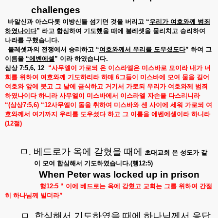
challenges
바알신과
아스다롯
이방신들
섬기던
것을
버리고
“
우리가
여호와께
범죄
하였나이다
”
라고
합심하여
기도했을
때에
불레셋을
물리치고
승리하여
나라를
구했습니다
.
불레셋과의
전쟁에서
승리하고
“
여호와께서
우리를
도우셨도다
”
하여
그
이름을
“
에벤에셀
”
이라
하였습니다
.
삼상
7:5,6, 12
“
사무엘이
가로되
온
이스라엘은
미스바로
모이라
내가
너
희를
위하여
여호와께
기도하리라
하매
6
그들이
미스바에
모여
물을
길어
여호와
앞에
붓고
그
날에
금식하고
거기서
가로되
우리가
여호와께
범죄
하였나이다
하니라
사무엘이
미스바에서
이스라엘
자손을
다스리니라
“(
삼상
7:5,6) “12
사무엘이
돌을
취하여
미스바와
센
사이에
세워
가로되
여
호와께서
여기까지
우리를
도우셨다
하고
그
이름을
에벤에셀이라
하니라
(12
절
)
ㅁ
.
베드로가 옥에 갇혔을 때에
초대교회
온
성도가
같
이
모여
합심해서
기도하였습니다
.(
행
12:5)
When Peter was locked up in prison
행
12:5 “
이에
베드로는
옥에
갇혔고
교회는
그를
위하여
간절
히
하나님께
빌더라
”
ㅁ
.
합심해서 기도하였을 때에 하나님께서 응답