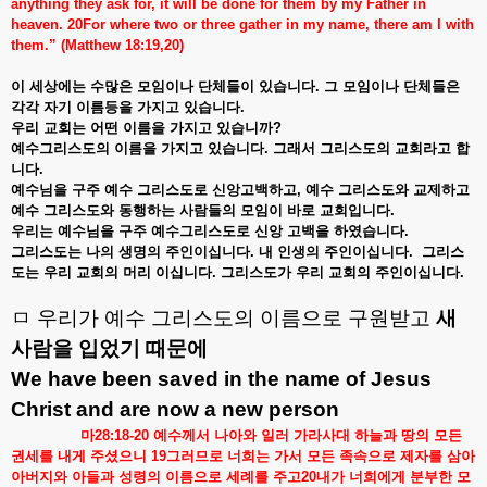
anything they ask for, it will be done for them by my Father in
heaven. 20For where two or three gather in my name, there am I with
them.” (Matthew 18:19,20)
이
세상에는
수많은
모임이나
단체들이
있습니다
.
그
모임이나
단체들은
각각
자기
이름등을
가지고
있습니다
.
우리
교회는
어떤
이름을
가지고
있습니까
?
예수그리스도의
이름을
가지고
있습니다
.
그래서
그리스도의
교회라고
합
니다
.
예수님을
구주
예수
그리스도로
신앙고백하고
,
예수
그리스도와
교제하고
예수
그리스도와
동행하는
사람들의
모임이
바로
교회입니다
.
우리는
예수님을
구주
예수그리스도로
신앙
고백을
하였습니다
.
그리스도는
나의
생명의
주인이십니다
.
내
인생의
주인이십니다
.
그리스
도는
우리
교회의
머리
이십니다
.
그리스도가
우리
교회의
주인이십니다
.
ㅁ 우리가 예수 그리스도의 이름으로 구원받고
새
사람을
입었기
때문에
We have been saved in the name of Jesus
Christ and are now a new person
마
28:18-20
예수께서
나아와
일러
가라사대
하늘과
땅의
모든
권세를
내게
주셨으니
19
그러므로
너희는
가서
모든
족속으로
제자를
삼아
아버지와
아들과
성령의
이름으로
세례를
주고
20
내가
너희에게
분부한
모