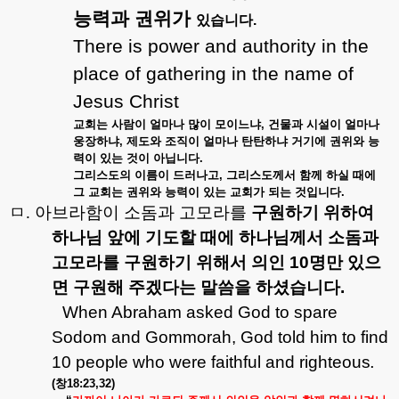
능력과
권위가
있습니다
.
There is power and authority in the
place of gathering in the name of
Jesus Christ
교회는
사람이
얼마나
많이
모이느냐
,
건물과
시설이
얼마나
웅장하냐
,
제도와
조직이
얼마나
탄탄하냐
거기에
권위와
능
력이
있는
것이
아닙니다
.
그리스도의
이름이
드러나고
,
그리스도께서
함께
하실
때에
그
교회는
권위와
능력이
있는
교회가
되는
것입니다
.
ㅁ
.
아브라함이 소돔과 고모라를
구원하기
위하여
하나님
앞에
기도할
때에
하나님께서
소돔과
고모라를
구원하기
위해서
의인
10
명만
있으
면
구원해
주겠다는
말씀을
하셨습니다
.
When Abraham asked God to spare
Sodom and Gommorah, God told him to find
10 people who were faithful and righteous
.
(
창
18:23,32)