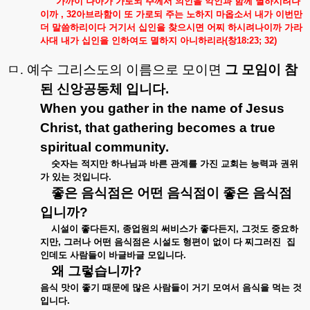
“
가까이
나아가
가로되
주께서
의인을
악인과
함께
멸하시려나
이까
, 32
아브라함이
또
가로되
주는
노하지
마옵소서
내가
이번만
더
말씀하리이다
거기서
십인을
찾으시면
어찌
하시려나이까
가라
사대
내가
십인을
인하여도
멸하지
아니하리라
(
창
18:23; 32)
ㅁ
.
예수 그리스도의 이름으로 모이면
그
모임이
참
된
신앙공동체
입니다
.
When you gather in the name of Jesus
Christ, that gathering becomes a true
spiritual community.
숫자는
적지만
하나님과
바른
관계를
가진
교회는
능력과
권위
가
있는
것입니다
.
좋은
음식점은
어떤
음식점이
좋은
음식점
입니까
?
시설이
좋다든지
,
종업원의
써비스가
좋다든지
,
그것도
중요하
지만
,
그러나
어떤
음식점은
시설도
형편이
없이
다
찌그러진
집
인데도
사람들이
바글바글
모입니다
.
왜
그렇습니까
?
음식
맛이
좋기
때문에
많은
사람들이
거기
모여서
음식을
먹는
것
입니다
.