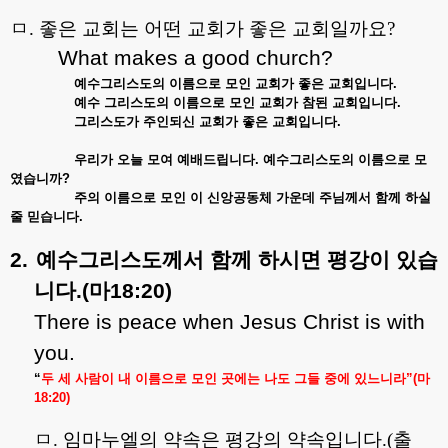
ㅁ
.
좋은 교회는 어떤 교회가 좋은 교회일까요
?
What makes a good church?
예수그리스도의
이름으로
모인
교회가
좋은
교회입니다
.
예수
그리스도의
이름으로
모인
교회가
참된
교회입니다
.
그리스도가
주인되신
교회가
좋은
교회입니다
.
우리가
오늘
모여
예배드립니다
.
예수그리스도의
이름으로
모
였습니까
?
주의
이름으로
모인
이
신앙공동체
가운데
주님께서
함께
하실
줄
믿습니다
.
2.
예수그리스도께서
함께
하시면
평강이
있습
니다
.(
마
18:20)
There is peace when Jesus Christ is with
you.
“
두
세
사람이
내
이름으로
모인
곳에는
나도
그들
중에
있느니라
”(
마
18:20)
ㅁ
.
임마누엘의 약속은 평강의 약속입니다
.(
출