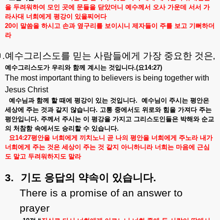
을
두려워하여
모인
곳에
문들을
닫았더니
예수께서
오사
가운데
서서
가
라사대
너희에게
평강이
있을찌어다
20
이
말씀을
하시고
손과
옆구리를
보이시니
제자들이
주를
보고
기뻐하더
라
ㅁ
.
예수그리스도를 믿는 사람들에게 가장 중요한 것은
,
예수그리스도가
우리와
함께
계시는
것입니다
.(
요
14:27)
The most important thing to believers is being together with
Jesus Christ
예수님과
함께
할
때에
평강이
있는
것입니다
.
예수님이
주시는
평안은
세상에
주는
것과
같지
않습니다
.
고통
중에서도
위로와
힘을
가져다
주는
평안입니다
.
주께서
주시는
이
평강을
가지고
그리스도인들은
박해와
순교
의
처참함
속에서도
승리할
수
있습니다
.
요
14:27
평안을
너희에게
끼치노니
곧
나의
평안을
너희에게
주노라
내가
너희에게
주는
것은
세상이
주는
것
같지
아니하니라
너희는
마음에
근심
도
말고
두려워하지도
말라
3.
기도
응답의
약속이
있습니다
.
There is a promise of an answer to
prayer