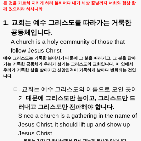
든
것을
가르쳐
지키게
하라
볼찌어다
내가
세상
끝날까지
너희와
항상
함
께
있으리라
하시니라
1.
교회는
예수
그리스도를
따라가는
거룩한
공동체입니다
.
A church is a holy community of those that
follow Jesus Christ
예수
그리스도는
거룩한
분이시기
때문에
그
분을
따라가고
,
그
분을
닮아
가는
거룩한
공동체가
우리가
섬기는
그리스도의
교회입니다
.
이
안에서
우리가
거룩한
삶을
살아가고
신앙인격이
거룩하게
날마다
변회되는
것입
니다
.
ㅁ
.
교회는 예수 그리스도의 이름으로 모인 곳이
기
대문에
그리스도만
높이고
,
그리스도만
드
러내고
그리스도만
전파해야
합니다
.
Since a church is a gathering in the name of
Jesus Christ, it should lift up and show up
Jesus Christ
우리는
각각
다
하나님께서
주신
재능과
은사가
있습니다
.