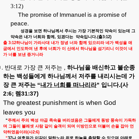
3:12)
The promise of Immanuel is a promise of
peace.
성경을
보면
하나님께서
주시는
가장
기본적인
약속이
있는데
그
약속은
내가
너희와
함께
,
있겠다는
약속입니다
.(
출
3:12)
출
3:12
하나님이
가라사대
내가
정녕
너와
함께
있으리라
네가
백성을
애
굽에서
인도하여
낸
후에
너희가
이
산에서
하나님을
섬기리니
이것이
내
가
너를
보낸
증거니라
ㅁ
.
반대로 가장 큰 저주는
,
하나님을
배신하고
불순종
하는
백성들에게
하나님께서
저주를
내리시는데
가
장
큰
저주는
“
내가
너희를
떠나리라
”
입니다
.(
사
2:6;
렘
31:37)
The greatest punishment is when God
leaves you
“
주께서
주의
백성
야곱
족속을
버리셨음은
그들에게
동방
풍속이
가득하
며
그들이
블레셋
사람
같이
술객이
되며
이방인으로
더불어
손을
잡아
언
약하였음이라
(
사
2:6)
“
37
나
여호와가
이같이
말하노라
위로
하늘을
측량할
수
있으며
아래로