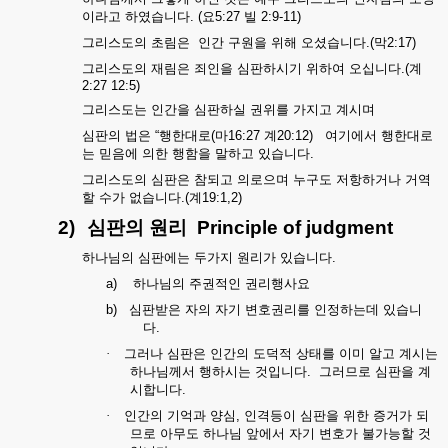
이라고
하였습니다
. (
요
5:27
빌
2:9-11)
그리스도의
초림은
인간
구원을
위해
오셨습니다
.(
막
2:17)
그리스도의
재림은
죄인을
심판하시기
위하여
오십니다
.(
계
2:27 12:5)
그리스도는
인간을
심판하실
권위를
가지고
계시며
심판의
법은
“
행한대로
(
마
16:27
계
20:12)
여기에서
행한대로
는
믿음에
의한
행함을
말하고
있습니다
.
그리스도의
심판은
참되고
의로으며
누구도
저항하거나
거역
할
수가
없습니다
.(
계
19:1,2)
2)
심판의
원리
Principle of judgment
하나님의
심판에는
두가지
원리가
있습니다
.
a)
하나님의
주권적인
권리행사요
b)
심판받은
자의
자기
변호권리를
인정하는데
있습니
다
.
·
그러나
심판은
인간의
도덕적
상태를
이미
알고
계시는
하나님께서
행하시는
것입니다
.
그러므로
심판을
계
시합니다
.
·
인간의
기억과
양심
,
인격등이
심판을
위한
증거가
되
므로
아무도
하나님
앞에서
자기
변호가
불가능할
것