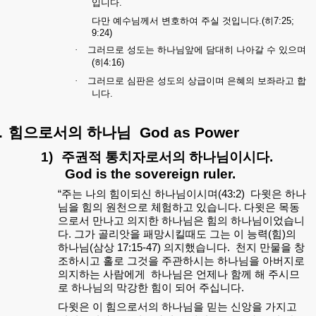
입니다
.
다만
예수님께서
변호하여
주실
것입니다
.(
히
7:25;
9:24)
·
그러므로
성도는
하나님앞에
담대히
나아갈
수
있으며
(
히
4:16)
·
그러므로
심판은
성도의
상급이며
은혜의
보좌라고
합
니다
.
.
힘으로서의
하나님
God as Power
1)
주권적
통치자로서의
하나님이시다
.
God is the sovereign ruler.
“
주는
나의
힘이되신
하나님이시며
(43:2)
다윗은
하나
님을
힘의
원천으로
체험하고
있습니다
.
다윗은
목동
으로서
만나고
의지한
하나님은
힘의
하나님이었습니
다
.
그가
골리앗을
패망시킬때도
그는
이
능력
(
힘
)
의
하나님
(
삼상
17:15-47)
의지했습니다
.
천지
만물을
창
조하시고
홀로
그것을
주관하시는
하나님을
아버지로
의지하는
사람에게
하나님은
언제나
함께
해
주시므
로
하나님의
막강한
힘이
되어
주십니다
.
다윗은 이 힘으로서의 하나님을 믿는 신앙을 가지고