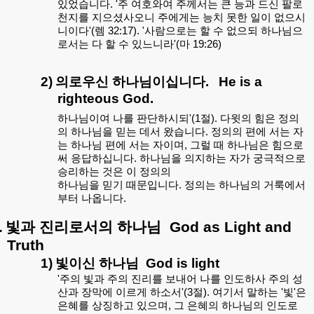
있었습니다. '주 여호와여 주께서는 큰 능과 드신 팔로
천지를 지으셨사오니 주에게는 능치 못한 일이 없으시
니이다'(렘 32:17). '사람으로는 할 수 없으되 하나님으
로서는 다 할 수 있느니라'(마 19:26)
2)
의로우신 하나님이십니다
.
He is a
righteous God.
하나님이여 나를 판단하시되'(1절). 다윗의 힘은 정의
의 하나님을 믿는 데서 왔습니다. 정의의 편에 서는 자
는 하나님 편에 서는 자이며, 그럴 때 하나님은 힘으로
써 응답하십니다. 하나님을 의지하는 자가 궁극적으로
승리하는 것은 이 정의의
하나님을 믿기 때문입니다. 정의는 하나님의 거룩에서
부터 나옵니다.
.
빛과 진리로서의 하나님
God as Light and
Truth
1)
빛이신 하나님
God is light
'주의 빛과 주의 진리를 보내어 나를 인도하사 주의 성
산과 장막에 이르게 하소서'(3절). 여기서 말하는 '빛'은
은혜를 상징하고 있으며, 그 은혜의 하나님의 인도로