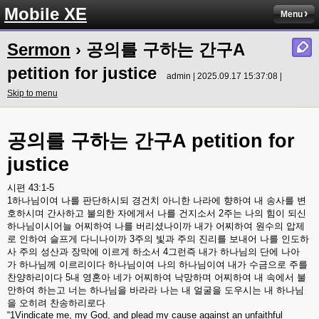
Mobile XE
Menu
Sermon
› 공의를 구하는 간구A
petition for justice
admin | 2025.09.17 15:37:08 |
Skip to menu
공의를
구하는
간구
A petition for
justice
시편
43:1-5
1
하나님이여
나를
판단하시되
경건치
아니한
나라에
향하여
내
송사를
변
호하시며
간사하고
불의한
자에게서
나를
건지소서
2
주는
나의
힘이
되신
하나님이시어늘
어찌하여
나를
버리셨나이까
내가
어찌하여
원수의
압제
로
인하여
슬프게
다니나이까
3
주의
빛과
주의
진리를
보내어
나를
인도하
사
주의
성산과
장막에
이르게
하소서
4
그런즉
내가
하나님의
단에
나아
가
하나님께
이르리이다
하나님이여
나의
하나님이여
내가
수금으로
주를
찬양하리이다
5
내
영혼아
네가
어찌하여
낙망하며
어찌하여
내
속에서
불
안하여
하는고
너는
하나님을
바라라
나는
내
얼굴을
도우시는
내
하나님
을
오히려
찬송하리로다
“
1Vindicate me, my God, and plead my cause against an unfaithful