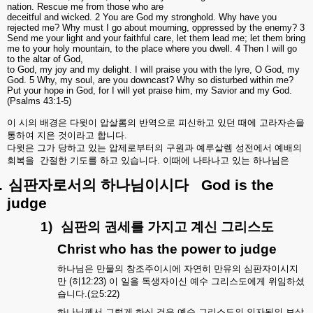
nation. Rescue me from those who are
deceitful and wicked. 2 You are God my stronghold. Why have you
rejected me? Why must I go about mourning, oppressed by the enemy? 3
Send me your light and your faithful care, let them lead me; let them bring
me to your holy mountain, to the place where you dwell. 4 Then I will go
to the altar of God,
to God, my joy and my delight. I will praise you with the lyre, O God, my
God. 5 Why, my soul, are you downcast? Why so disturbed within me?
Put your hope in God, for I will yet praise him, my Savior and my God.
(Psalms 43:1-5)
이
시의
배경은
다윗이
압살롬의
반역으로
피신하고
있던
때에
고라자손을
통하여
지은
것이라고
합니다
.
다윗은
그가
당하고
있는
압제로부터의
구원과
예루살렘
성전에서
예배의
회복을
간절한
기도를
하고
있습니다
.
이때에
나타나고
있는
하나님은
.
심판자로서의
하나님이시다
God is the
judge
1)
심판의
권세를
가지고
계신
그리스도
Christ who has the power to judge
하나님은
만물의
창조주이시에
자연히
만유의
심판자이시지
만
(
히
12:23)
이
일을
독생자이신
예수
그리스도에게
위임하셨
습니다
.(
요
5:22)
하나님께서
그렇게
하신
것은
예수
그리스도의
인자됨의
보상