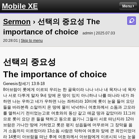
Mobile XE
Menu
Sermon
› 선택의 중요성 The
importance of choice
admin | 2025.07.03
20:28:01 |
Skip to menu
선택의
중요성
The importance of choice
Genesis
창세기
13:8-18
8
아브람이
롯에게
이르되
우리는
한
골육이라
나나
너나
내
목자나
네
목자
나
서로
다투게
말자
9
네
앞에
온
땅이
있지
아니하냐
나를
떠나라
네가
좌
하면
나는
우하고
네가
우하면
나는
좌하리라
10
이에
롯이
눈을
들어
요단
들을
바라본즉
소알까지
온
땅에
물이
넉넉하니
여호와께서
소돔과
고모라
를
멸하시기
전이었는고로
여호와의
동산
같고
애굽
땅과
같았더라
11
그러
므로
롯이
요단
온
들을
택하고
동으로
옮기니
그들이
서로
떠난지라
12
아
브람은
가나안
땅에
거하였고
롯은
평지
성읍들에
머무르며
그
장막을
옮
겨
소돔까지
이르렀더라
13
소돔
사람은
악하여
여호와
앞에
큰
죄인이었더
라
14
롯이
아브람을
떠난
후에
여호와께서
아브람에게
이르시되
너는
눈을