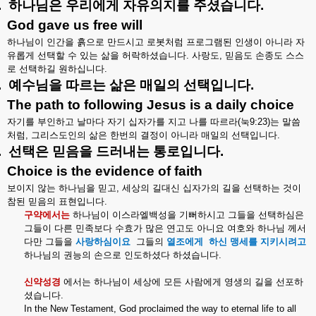
.
하나님은
우리에게
자유의지를
주셨습니다
.
God gave us free will
하나님이
인간을
흙으로
만드시고
로봇처럼
프로그램된
인생이
아니라
자
유롭게
선택할
수
있는
삶을
허락하셨습니다
.
사랑도
,
믿음도
손종도
스스
로
선택하길
원하십니다
.
.
예수님을
따르는
삶은
매일의
선택입니다
.
The path to following Jesus is a daily choice
자기를
부인하고
날마다
자기
십자가를
지고
나를
따르라
(
눅
9:23)
는
말씀
처럼
,
그리스도인의
삶은
한번의
결정이
아니라
매일의
선택입니다
.
.
선택은
믿음을
드러내는
통로입니다
.
Choice is the evidence of faith
보이지
않는
하나님을
믿고
,
세상의
길대신
십자가의
길을
선택하는
것이
참된
믿음의
표현입니다
.
구약에서는
하나님이
이스라엘백성을
기뻐하시고
그들을
선택하심은
그들이
다른
민족보다
수효가
많은
연고도
아니요
여호와
하나님
께서
다만
그들을
사랑하심이요
그들의
열조에게
하신
맹세를
지키시려고
하나님의
권능의
손으로
인도하셨다
하셨습니다
.
신약성경
에서는
하나님이
세상에
모든
사람에게
영생의
길을
선포하
셨습니다
.
In the New Testament, God proclaimed the way to eternal life to all