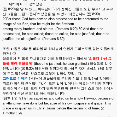
위하여
미리
”
정하셨음
(
롬
8:29)
을
알
수
있고
,
하나님이
“
미리
정하신
그들로
또한
부르시고
부르
신
그들을
또한
의롭다
”
하셨음을
알
수
있기
때문입니다
.(
롬
8:30)
29For those God foreknew he also predestined to be conformed to the
image of his Son, that he might be the firstborn
among many brothers and sisters. (Romans 8:29) 30 And those he
predestined, he also called; those he called, he also justified; those he
justified, he also glorified. (Romans 8:30)
또한
바울은
미래를
바라볼
때
하나님이
언젠가
그리스도를
믿는
이들에게
완전하고
영화롭게
된
몸을
주시겠다고
이미
결정하셨다는
점에서
“
의롭다
하신
그
들을
또한
영화롭게
”
(
those he justified, he also glorified.)
하셨음을
알
수
있었습니다
.(
롬
8:30)
영원부터
영원까지
하나님은
자기
백성의
선을
염두
에
두고
일하셨고
,
앞으로도
그렇게
일하실
것입니다
.
그러므로
선택은
하나님이
오늘날에도
우리의
선을
위해
일하실
것이라는
위로와
확신의
근거입니다
.
이
모든
일이
일어나는
이유는
“
우리의
행위대
로
하심이
아니요
.
오직
자기
뜻과
영원한
때
전부터
그리스도
예수
안에서
우리에게
주신
은혜대로
하심
때문입니다
.
(
딤후
1:9) 9 He has saved us and called us to a holy life—not because of
anything we have done but because of his own purpose and grace. This
grace was given us in Christ Jesus before the beginning of time, (2
Timothy 1:9)