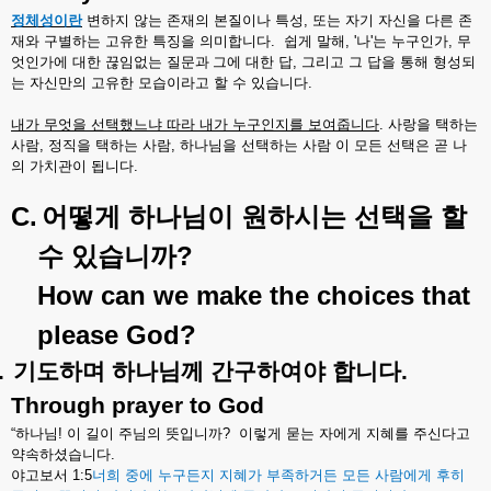
정체성이란
변하지
않는
존재의
본질이나
특성
,
또는
자기
자신을
다른
존
재와
구별하는
고유한
특징을
의미합니다
.
쉽게
말해
, '
나
'
는
누구인가
,
무
엇인가에
대한
끊임없는
질문과
그에
대한
답
,
그리고
그
답을
통해
형성되
는
자신만의
고유한
모습이라고
할
수
있습니다
.
내가
무엇을
선택했느냐
따라
내가
누구인지를
보여줍니다
.
사랑을
택하는
사람
,
정직을
택하는
사람
,
하나님을
선택하는
사람
이
모든
선택은
곧
나
의
가치관이
됩니다
.
C.
어떻게
하나님이
원하시는
선택을
할
?
수
있습니까
How can we make the choices that
please God?
.
기도하며
하나님께
간구하여야
합니다
.
Through prayer to God
“
하나님
!
이
길이
주님의
뜻입니까
?
이렇게
묻는
자에게
지혜를
주신다고
약속하셨습니다
.
야고보서
1:5
너희
중에
누구든지
지혜가
부족하거든
모든
사람에게
후히