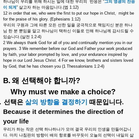
하나님이
우리를
위해
하시는
일에
대한
우리의
반응은
“
그의
영광의
찬송
이
되게
”
살고자
하는
마음입니다
.(
엡
1:12)
12 in order that we, who were the first to put our hope in Christ, might be
for the praise of his glory. (Ephesians 1:12)
우리의
구원과
그에
따른
모든
선한
일을
궁극적으로
책임지신
분은
하나
님
한
분
뿐임을
알고
하나님이
택하신
이들로
인해
하나님께
감사드릴
수
있습니다
.(
살전
1:2-4)
2 We always thank God for all of you and continually mention you in our
prayers. 3 We remember before our God and Father your work produced
by faith, your labor prompted by love, and your endurance inspired by
hope in our Lord Jesus Christ. 4 For we know, brothers and sisters loved
by God, that he has chosen you (1 Thessalonians 1:2-4)
B.
?
왜
선택해야
합니까
Why must we make a choice?
.
선택은
삶의
방향을
결정하기
때문입니다
.
Because it determines the direction of
your life
우리가
하는
작은
선택
하나하나가
모여
결국
우리의
인생을
만들어갑니
다
.
마치
나침판의
방향이
배의
항로를
바꾸듯이
오늘의
선택이
내일의
삶