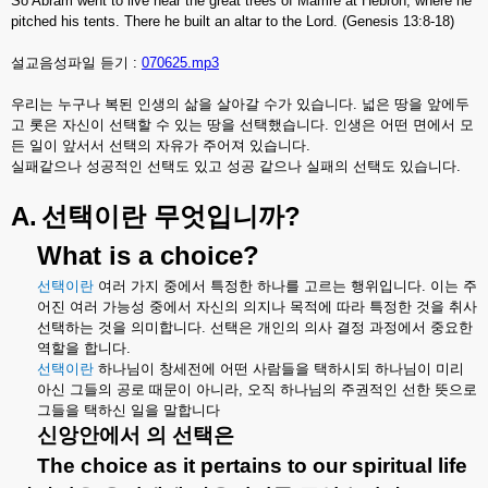
So Abram went to live near the great trees of Mamre at Hebron, where he
pitched his tents. There he built an altar to the Lord. (Genesis 13:8-18)
설교음성파일 듣기 :
070625.mp3
우리는
누구나
복된
인생의
삶을
살아갈
수가
있습니다
.
넓은
땅을
앞에두
고
롯은
자신이
선택할
수
있는
땅을
선택했습니다
.
인생은
어떤
면에서
모
든
일이
앞서서
선택의
자유가
주어져
있습니다
.
실패같으나
성공적인
선택도
있고
성공
같으나
실패의
선택도
있습니다
.
A.
?
선택이란
무엇입니까
What is a choice?
선택이란
여러
가지
중에서
특정한
하나를
고르는
행위입니다
.
이는
주
어진
여러
가능성
중에서
자신의
의지나
목적에
따라
특정한
것을
취사
선택하는
것을
의미합니다
.
선택은
개인의
의사
결정
과정에서
중요한
역할을
합니다
.
선택이란
하나님이
창세전에
어떤
사람들을
택하시되
하나님이
미리
아신
그들의
공로
때문이
아니라
,
오직
하나님의
주권적인
선한
뜻으로
그들을
택하신
일을
말합니다
신앙안에서
의
선택은
The choice as it pertains to our spiritual life