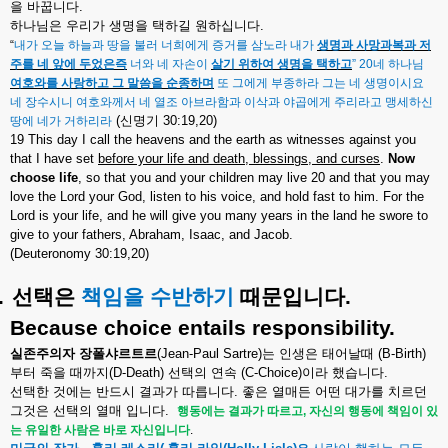
을
바꿉니다
.
하나님은
우리가
생명을
택하길
원하십니다
.
“
내가
오늘
하늘과
땅을
불러
너희에게
증거를
삼노라
내가
생명과
사망과복과
저
주를
네
앞에
두었은즉
너와
네
자손이
살기
위하여
생명을
택하고
” 20
네
하나님
여호와를
사랑하고
그
말씀을
순종하며
또
그에게
부종하라
그는
네
생명이시요
네
장수시니
여호와께서
네
열조
아브라함과
이삭과
야곱에게
주리라고
맹세하신
(
신명기
30:19,20)
땅에
네가
거하리라
19 This day I call the heavens and the earth as witnesses against you
that I have set
before your life and death, blessings, and curses
.
Now
choose life
, so that you and your children may live 20 and that you may
love the Lord your God, listen to his voice, and hold fast to him. For the
Lord is your life, and he will give you many years in the land he swore to
give to your fathers, Abraham, Isaac, and Jacob.
(Deuteronomy 30:19,20)
.
선택은
책임을
수반하기
때문입니다
.
Because choice entails responsibility.
실존주의자
장폴샤르트르
(Jean-Paul Sartre)
는
인생은
태어날때
(B-Birth)
부터
죽을
때까지
(D-Death)
선택의
연속
(C-Choice)
이라
했습니다
.
선택한
것에는
반드시
결과가
따릅니다
.
좋은
열매든
어떤
대가를
치르던
그것은
선택의
열매
입니다
.
행동에는
결과가
따르고
,
자신의
행동에
책임이
있
는
유일한
사람은
바로
자신입니다
.