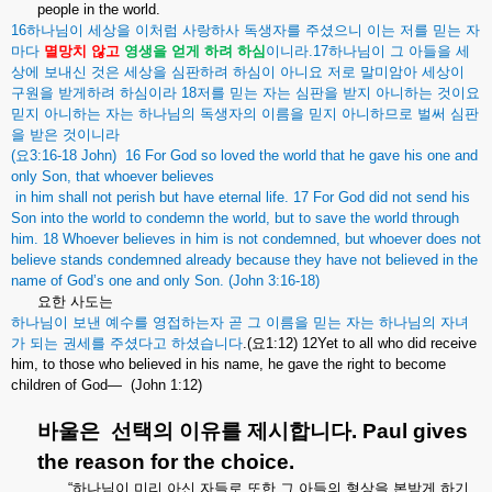
people in the world.
16
하나님이
세상을
이처럼
사랑하사
독생자를
주셨으니
이는
저를
믿는
자
마다
멸망치
않고
영생을
얻게
하려
하심
이니라
.17
하나님이
그
아들을
세
상에
보내신
것은
세상을
심판하려
하심이
아니요
저로
말미암아
세상이
구원을
받게하려
하심이라
18
저를
믿는
자는
심판을
받지
아니하는
것이요
믿지
아니하는
자는
하나님의
독생자의
이름을
믿지
아니하므로
벌써
심판
을
받은
것이니라
(
요
3:16-18 John) 16 For God so loved the world that he gave his one and
only Son, that whoever believes
in him shall not perish but have eternal life. 17 For God did not send his
Son into the world to condemn the world, but to save the world through
him. 18 Whoever believes in him is not condemned, but whoever does not
believe stands condemned already because they have not believed in the
name of God’s one and only Son. (John 3:16-18)
요한
사도는
하나님이
보낸
예수를
영접하는자
곧
그
이름을
믿는
자는
하나님의
자녀
가
되는
권세를
주셨다고
하셨습니다
.(
요
1:12) 12Yet to all who did receive
him, to those who believed in his name, he gave the right to become
children of God— (John 1:12)
바울은
선택의
이유를
제시합니다
. Paul gives
the reason for the choice.
“
하나님이
미리
아신
자들로
또한
그
아들의
형상을
본받게
하기