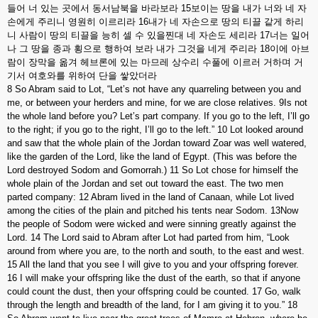
들어
너
있는
곳에서
동서남북을
바라보라
15
보이는
땅을
내가
너와
네
자
손에게
주리니
영원히
이르리라
16
내가
네
자손으로
땅의
티끌
같게
하리
니
사람이
땅의
티끌을
능히
셀
수
있을찐대
네
자손도
세리라
17
너는
일어
나
그
땅을
종과
횡으로
행하여
보라
내가
그것을
네게
주리라
18
이에
아브
람이
장막을
옮겨
헤브론에
있는
마므레
상수리
수풀에
이르러
거하며
거
기서
여호와를
위하여
단을
쌓았더라
8 So Abram said to Lot, “Let’s not have any quarreling between you and
me, or between your herders and mine, for we are close relatives. 9Is not
the whole land before you? Let’s part company. If you go to the left, I’ll go
to the right; if you go to the right, I’ll go to the left.” 10 Lot looked around
and saw that the whole plain of the Jordan toward Zoar was well watered,
like the garden of the Lord, like the land of Egypt. (This was before the
Lord destroyed Sodom and Gomorrah.) 11 So Lot chose for himself the
whole plain of the Jordan and set out toward the east. The two men
parted company: 12 Abram lived in the land of Canaan, while Lot lived
among the cities of the plain and pitched his tents near Sodom. 13Now
the people of Sodom were wicked and were sinning greatly against the
Lord. 14 The Lord said to Abram after Lot had parted from him, “Look
around from where you are, to the north and south, to the east and west.
15 All the land that you see I will give to you and your offspring forever.
16 I will make your offspring like the dust of the earth, so that if anyone
could count the dust, then your offspring could be counted. 17 Go, walk
through the length and breadth of the land, for I am giving it to you.” 18