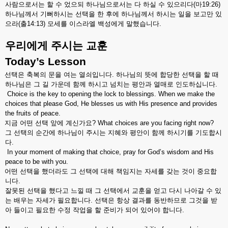
사람으로서는
할
수
었으되
하나님으로서는
다
하실
수
있으리다
(
마
19:26)
하나님께서
기뻐하시는
선택을
한
후에
하나님께서
하시는
일을
보고만
있
으라
(
출
14:13)
모세를
이스라엘
백성에게
말했습니다
.
우리에게
주시는
교훈
Today’s Lesson
선택은
축복의
문을
여는
열쇠입니다
.
하나님의
뜻에
합당한
선택을
할
때
하나님은
그
길
가운데
함께
하시고
넘치는
평안과
열매로
인도하십니다
.
Choice is the key to opening the lock to blessings. When we make the
choices that please God, He blesses us with His presence and provides
the fruits of peace.
지금
어떤
선택
앞에
계신가요
? What choices are you facing right now?
그
선택의
순간에
하나님이
주시는
지혜와
평안이
함께
하시기를
기도합시
다
.
In your moment of making that choice, pray for God’s wisdom and His
peace to be with you.
어떤
선택을
했더라도
그
선택에
대해
책임지는
자세를
갖는
것이
중요합
니다
.
잘못된
선택을
했다고
느낄
때
그
선택에서
교훈을
얻고
다시
나아갈
수
있
는
배우는
자세가
필요합니다
.
선택은
항상
결과를
동반하므로
그것을
받
아
들이고
필요한
수정
작업을
할
준비가
되어
있어야
합니다
.