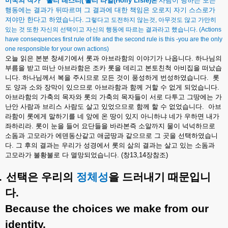
미국의
작가
홀리
레스리
(
홀리
라일
(Holly Lisle)
사람이
행하는
모든
은
행동에는
결과가
뒤따르며
그
결과에
대한
책임은
오로지
자기
스스로가
져야만
한다고
하였습니다
.
그렇다고
도전하지
않는것
,
아무것도
않고
가만히
있는
것
또한
자신의
선택이고
자신의
행동에
따르는
결과라고
했습니다
. (Actions
have consequences first rule of life and the second rule is this -you are the only
one responsible for your own actions)
오늘
읽은
본분
창세기에서
롯과
아브라함의
이야기가
나옵니다
.
하나님의
부름을
받고
떠난
아브라함은
조카
롯을
데리고
본토친척
아비집을
떠났습
니다
.
하나님께서
복을
주시므로
모든
것이
풍성하게
번성하였습니다
.
롯
도
양과
소와
장막이
있으므로
아브라함과
함께
거할
수
없게
되었습니다
.
아브라함의
가축의
목자와
롯의
가축의
목자들이
서로
다투고
그땅에는
가
난안
사람과
브리스
사람도
살고
있었으므로
함께
할
수
없었습니다
.
아브
라함이
롯에게
말하기를
네
앞에
온
땅이
있지
아니하냐
네가
우하면
내가
좌하리라
.
롯이
눈을
들어
요단들을
바라본즉
소알까지
물이
넉넉하므로
소돔과
고모라가
에덴동산같고
애굽땅과
같으므로
그
곳을
선택하였습니
다
.
그
후의
결과는
우리가
성경에서
롯의
삶의
결과는
살고
있는
소돔과
고모라가
불황불로
다
멸망되었습니다
. (
창
13,14
장참조
)
.
선택은
우리의
정체성
을
드러내기
때문입니
다
.
Because the choices we make from our
identity.