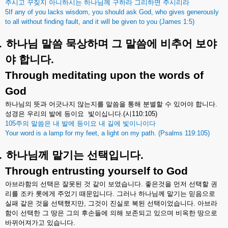
주시고
꾸짖지
아니하시는
하나님께
구하라
그리하면
주시리라
5If any of you lacks wisdom, you should ask God, who gives generously
to all without finding fault, and it will be given to you (James 1:5)
.
하나님
말씀
묵상하며
그
말씀에
비추어
보야
야
합니다
.
Through meditating upon the words of
God
하나님의
뜻과
어긋나지
않는지를
말씀을
통해
분별할
수
있어야
합니다
.
성경은
우리의
발에
등이요
빛이십니다
.(
시
110:105)
105
주의
말씀은
내
발에
등이요
내
길에
빛이니이다
Your word is a lamp for my feet, a light on my path. (Psalms 119:105)
.
하나님께
맡기는
선택입니다
.
Through entrusting yourself to God
아브라함의
선택은
잘못된
것
같이
보였습니다
.
좋은것을
먼저
선택할
권
리를
조카
롯에게
주었기
때문입니다
.
그러나
하나님께
맡기는
믿음으로
실패
같은
것을
선택했지만
,
그것이
진실로
복된
선택이었습니다
.
아브라
함이
선택한
그
땅은
그의
후손들에
의해
보존되고
있으며
비옥한
땅으로
바뀌어져가고
있습니다
.