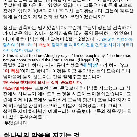
루살렘에
돌아온
후에
있었던
일입니다
.
그들은
바벨론에
포로로
잡혀가
있다가
70
년이
지난
후
다시
돌아왔습니다
.
그들이
예루살
렘에
돌아오자
제일
먼저
한
일이
무엇이겠습니까
?
성전을
건축하는
일이었습니다
.
그런데
그들이
성전을
건축하다
가
어려운
일이
있어서
성전건축을
16
년
동안
중단하고
있었습니
다
.
이때
하나님께
하신
말씀이
1
절과
2
절입니다
. 2
만군의
여호와가
말하여
이르노라
이
백성이
말하기를
여호와의
전을
건축할
시기가
이르지
아니하였다
하느니라
2 This is what the Lord Almighty says: “These people say, ‘The time has
not yet come to rebuild the Lord’s house.’ (Haggai 1:2)
특별히
2
절에
하나님께서
유다백성을
“
내
백성
”
이라
하지
않고
“
이
백성
”
이라고
합니다
.
이것은
지금
유다백성들의
모습이
하나
님마음에
들지
않는다는
것을
말해주고
있습니다
.
하나님을
첫자리에
모시는
것이
중요합니다
.
포로전에는
무엇보다
하나님을
사모했고
,
그
성
이스라엘
백성은
전에서
하나님께
예배드리는
것을
사모하는
마음이었습니다
.
그
런데
이제
바벨론에서
돌아와서
그들의
형편이
조금
나아지자
이
제
하나님을
간절히
사모하는
마음이
식어졌습니다
.
그리고
성전을
지어
하나님께
예배드리는
마음보다
그들의
집을
짓는
일
에
삶의
우선순위를
더
두었습니다
.
.
하나님의
말씀을
지키는
것