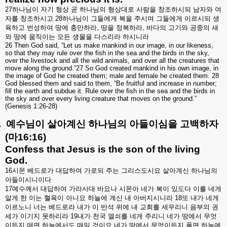
27
하나님이
자기
형상
곧
하나님의
형상대로
사람을
창조하시되
남자와
여
자를
창조하시고
28
하나님이
그들에게
복을
주시며
그들에게
이르시되
생
육하고
번성하여
땅에
충만하라
,
땅을
정복하라
,
바다의
고기와
공중의
새
와
땅에
움직이는
모든
생물을
다스리라
하시니라
26 Then God said, “Let us make mankind in our image, in our likeness,
so that they may rule over the fish in the sea and the birds in the sky,
over the livestock and all the wild animals, and over all the creatures that
move along the ground.”27 So God created mankind in his own image, in
the image of God he created them; male and female he created them. 28
God blessed them and said to them, “Be fruitful and increase in number;
fill the earth and subdue it. Rule over the fish in the sea and the birds in
the sky and over every living creature that moves on the ground.”
(Genesis 1:26-28)
.
예수님이
살아계신
하나님의
아들이심을
고백하자
(
마
16:16)
Confess that Jesus is the son of the living
God.
16
시몬
베드로가
대답하여
가로되
주는
그리스도시요
살아계신
하나님의
아들이시니이다
17
예수께서
대답하여
가라사대
바요나
시몬아
네가
복이
있도다
이를
네게
알게
한
이는
혈육이
아니요
하늘에
계신
내
아버지시니라
18
또
내가
네게
이르노니
너는
베드로라
내가
이
반석
위에
내
교회를
세우리니
음부의
권
세가
이기지
못하리라
19
내가
천국
열쇠를
네게
주리니
네가
땅에서
무엇
이든지
매면
하늘에서도
매일
것이요
네가
땅에서
무엇이든지
풀면
하늘에