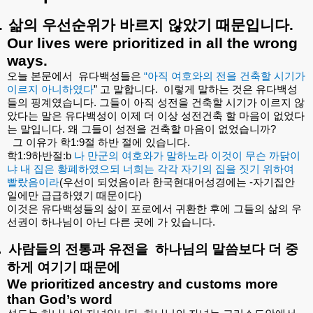
.
삶의
우선순위가
바르지
않았기
때문입니다
.
Our lives were prioritized in all the wrong
ways.
오늘
본문에서
유다백성들은
“
아직
여호와의
전을
건축할
시기가
이르지
아니하였다
”
고
말합니다
.
이렇게
말하는
것은
유다백성
들의
핑계였습니다
.
그들이
아직
성전을
건축할
시기가
이르지
않
았다는
말은
유다백성이
이제
더
이상
성전건축
할
마음이
없었다
는
말입니다
.
왜
그들이
성전을
건축할
마음이
없었습니까
?
그
이유가
학
1:9
절
하반
절에
있습니다
.
학
1:9
하반절
:b
나
만군의
여호와가
말하노라
이것이
무슨
까닭이
냐
내
집은
황폐하였으되
너희는
각각
자기의
집을
짓기
위하여
빨랐음이라
(
우선이
되었음이라
한국현대어성경에는
-
자기집안
일에만
급급하였기
때문이다
)
이것은
유다백성들의
삶이
포로에서
귀환한
후에
그들의
삶의
우
선권이
하나님이
아닌
다른
곳에
가
있습니다
.
.
사람들의
전통과
유전을
하나님의
말씀보다
더
중
하게
여기기
때문에
We prioritized ancestry and customs more
than God’s word