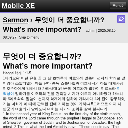
Mobile XE
Menu
Sermon
› 무엇이 더 중요합니까?
What’s more important?
admin | 2025.08.15
08:09:27 |
Skip to menu
무엇이
더
중요합니까
?
What’s more important?
Haggai
학개
1:1-5
1
다리오왕
이년
유월
곧
그
달
초하루에
여호와의
말씀이
선지자
학개로
말
미암아
스알디엘의
아들
유다
총독
스룹바벨과
여호사닥의
아들
대제사장
여호수아에게
임하니라
가라사대
2
만군의
여호와가
말하여
이르노라
이
백성이
말하기를
여호와의
전을
건축할
시기가
이르지
아니하였다
하느니
라
3
여호와의
말씀이
선지자
학개에게
임하여
가라사대
4
이
전이
황무하였
거늘
너희가
이
때에
판벽한
집에
거하는
것이
가하냐
5
그러므로
이제
나
만군의
여호와가
말하노니
너희는
자기의
소위를
살펴
볼찌니라
1 In the second year of King Darius, on the first day of the sixth month,
the word of the Lord came through the prophet Haggai to Zerubbabel son
of Shealtiel, governor of Judah, and to Joshua son of Jozadak, the high
priest: 2 This is what the Lord Almighty says: “These people say, ‘The