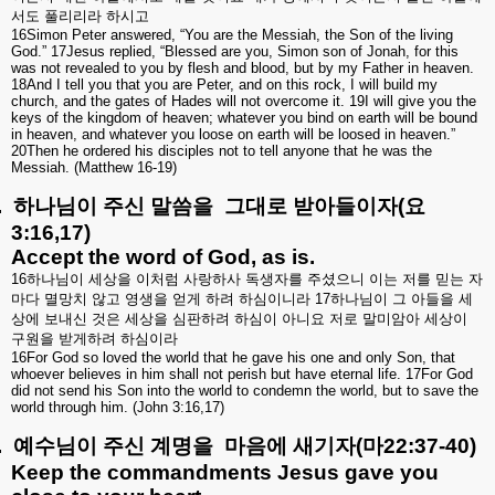
서도
풀리리라
하시고
16Simon Peter answered, “You are the Messiah, the Son of the living
God.” 17Jesus replied, “Blessed are you, Simon son of Jonah, for this
was not revealed to you by flesh and blood, but by my Father in heaven.
18And I tell you that you are Peter, and on this rock, I will build my
church, and the gates of Hades will not overcome it. 19I will give you the
keys of the kingdom of heaven; whatever you bind on earth will be bound
in heaven, and whatever you loose on earth will be loosed in heaven.”
20Then he ordered his disciples not to tell anyone that he was the
Messiah. (Matthew 16-19)
.
하나님이
주신
말씀을
그대로
받아들이자
(
요
3:16,17)
Accept the word of God, as is.
16
하나님이
세상을
이처럼
사랑하사
독생자를
주셨으니
이는
저를
믿는
자
마다
멸망치
않고
영생을
얻게
하려
하심이니라
17
하나님이
그
아들을
세
상에
보내신
것은
세상을
심판하려
하심이
아니요
저로
말미암아
세상이
구원을
받게하려
하심이라
16For God so loved the world that he gave his one and only Son, that
whoever believes in him shall not perish but have eternal life. 17For God
did not send his Son into the world to condemn the world, but to save the
world through him. (John 3:16,17)
.
예수님이
주신
계명을
마음에
새기자
(
마
22:37-40)
Keep the commandments Jesus gave you