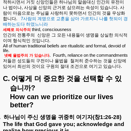
적하시면서
거짓
신앙인들은
하나님의
말씀대신
인간의
유전이
나
법이나
,
사상을
신앙의
근거로
삼으려는
속성이
있습니다
.
사
람이
마음으로는
주님을
사랑하지
못하면서
인간의
것을
우상화
합니다
.
7
사람의
계명으로
교훈을
삼아
가르치니
나를
헛되이
경
배하는도다
하였느니라
third, consciousness
세째로
의식주의
인간의
전통주의
신앙은
그
모든
내용들이
생명을
상실한
의식적
이며
형식적인
것입니다
.
All of human traditional beliefs are ritualistic and formal, devoid of
life.
Fourth, reliance on the commandments
넷째
율법주의
가
있습니다
.
저들은
성도들의
구전이나
율법을
철저히
준수하는
것을
신앙에
있어서
최선의
것이요
구원의
절대
조건으로
여기고
있습니다
.
C.
어떻게
더
중요한
것을
선택할
수
있
?
습니까
How can we prioritize our lives
better?
.
하나님이
주신
생명을
귀중히
여기자
(
창
1:26-28)
The life that God gave you; acknowledge and
realize how precious it is.