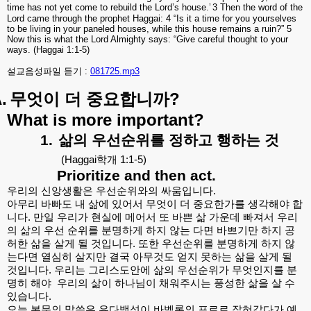
time has not yet come to rebuild the Lord’s house.’
3 Then the word of the
Lord came through the prophet Haggai: 4 “Is it a time for you yourselves
to be living in your paneled houses, while this house remains a ruin?” 5
Now this is what the Lord Almighty says: “Give careful thought to your
ways. (Haggai 1:1-5)
설교음성파일 듣기 :
081725.mp3
.
?
무엇이
더
중요합니까
What is more important?
1.
삶의
우선순위를
정하고
행하는
것
(Haggai
학개
1:1-5)
Prioritize and then act.
우리의
신앙생활은
우선순위와의
싸움입니다
.
아무리
바빠도
내
삶에
있어서
무엇이
더
중요한가를
생각해야
합
니다
.
만일
우리가
현실에
메어서
또
바쁜
삶
가운데
빠져서
우리
의
삶의
우선
순위를
분명하게
하지
않는
다면
바쁘기만
하지
공
허한
삶을
살게
될
것입니다
.
또한
우선순위를
분명하게
하지
않
는다면
열심히
살지만
결국
아무것도
얻지
못하는
삶을
살게
될
것입니다
.
우리는
그리스도안에
삶의
우선순위가
무엇인지를
분
명히
해야
우리의
삶이
하나님이
채워주시는
풍성한
삶을
살
수
있습니다
.
오늘
본문의
말씀은
유다백성이
바벨론의
포로로
잡혀갔다가
예