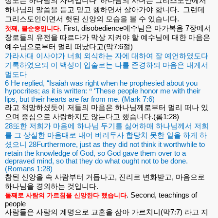
성도는
하나남의
자녀입니다
하나님의
자녀는
그리스도안에서
하나님의
말씀을
듣고
믿고
행하면서
살아가야
합니다
.
그런데
그리스도인이면서
헛된
신앙의
모습을
볼
수
있습니다
.
. First, disobedience
예수님은
마가복음
7
장에서
첫째
,
불순종입니다
장로들의
유전을
따르다가
막상
지켜야
할
예수님에
대한
마음은
예수님으로부터
멀리
떠났다고
(
막
7:6
절
)
가라사대
이사야가
너희
외식하는
자에
대하여
잘
예언하였도다
기록하였으되
이
백성이
입술로는
나를
존경하되
마음은
내게서
멀도다
6 He replied, “Isaiah was right when he prophesied about you
hypocrites; as it is written:
“
‘
These people honor me with their
lips, but their hearts are far from me. (Mark 7:6)
라고
책망하셨듯이
저들의
마음은
하나님께로부터
멀리
떠나
있
으며
중심으로
사랑하지도
않는다고
했습니다
.(
롬
1:28)
28
또한
저희가
마음에
하나님
두기를
싫어하매
하나님께서
저희
를
그
상실한
마음대로
내어
버려두사
합당치
못한
일을
하게
하
셨으니
28Furthermore, just as they did not think it worthwhile to
retain the knowledge of God, so God gave them over to a
depraved mind, so that they do what ought not to be done.
(Romans 1:28)
참된
신앙을
속
사람부터
거듭나고
,
진리로
변화받고
,
마음으로
하나님을
경외하는
것입니다
.
. Second, teachings of
둘째로
사람의
가르침을
신앙한다
했습니다
people
사람들은
사람의
계명으로
교훈을
삼아
가르치니
(
막
7:7)
라고
지