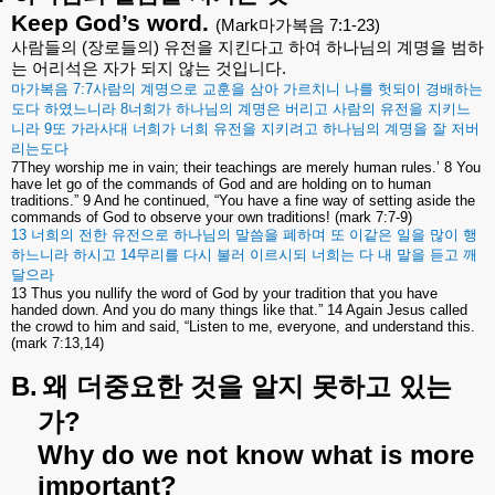
Keep God’s word.
(Mark
마가복음
7:1-23)
사람들의
(
장로들의
)
유전을
지킨다고
하여
하나님의
계명을
범하
는
어리석은
자가
되지
않는
것입니다
.
마가복음
7:7
사람의
계명으로
교훈을
삼아
가르치니
나를
헛되이
경배하는
도다
하였느니라
8
너희가
하나님의
계명은
버리고
사람의
유전을
지키느
니라
9
또
가라사대
너희가
너희
유전을
지키려고
하나님의
계명을
잘
저버
리는도다
7They worship me in vain; their teachings are merely human rules.’ 8 You
have let go of the commands of God and are holding on to human
traditions.” 9 And he continued, “You have a fine way of setting aside the
commands of God to observe your own traditions! (mark 7:7-9)
13
너희의
전한
유전으로
하나님의
말씀을
폐하며
또
이같은
일을
많이
행
하느니라
하시고
14
무리를
다시
불러
이르시되
너희는
다
내
말을
듣고
깨
달으라
13 Thus you nullify the word of God by your tradition that you have
handed down. And you do many things like that.” 14 Again Jesus called
the crowd to him and said, “Listen to me, everyone, and understand this.
(mark 7:13,14)
B.
왜
더중요한
것을
알지
못하고
있는
?
가
Why do we not know what is more
important?