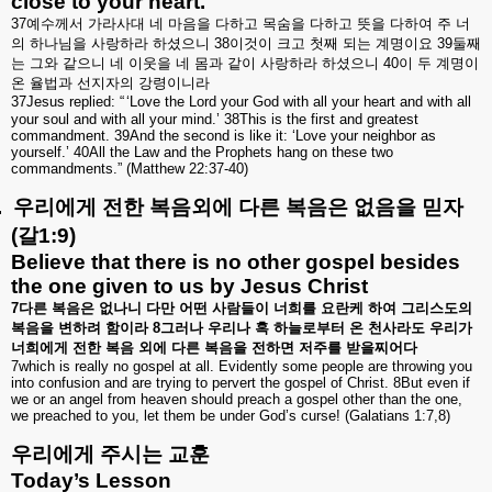
close to your heart.
37
예수께서
가라사대
네
마음을
다하고
목숨을
다하고
뜻을
다하여
주
너
의
하나님을
사랑하라
하셨으니
38
이것이
크고
첫째
되는
계명이요
39
둘째
는
그와
같으니
네
이웃을
네
몸과
같이
사랑하라
하셨으니
40
이
두
계명이
온
율법과
선지자의
강령이니라
37Jesus replied: “
‘
Love the Lord your God with all your heart and with all
your soul and with all your mind.
’
38This is the first and greatest
commandment. 39And the second is like it:
‘
Love your neighbor as
yourself.
’
40All the Law and the Prophets hang on these two
commandments.
”
(Matthew 22:37-40)
.
우리에게
전한
복음외에
다른
복음은
없음을
믿자
(
갈
1:9)
Believe that there is no other gospel besides
the one given to us by Jesus Christ
7
다른
복음은
없나니
다만
어떤
사람들이
너희를
요란케
하여
그리스도의
복음을
변하려
함이라
8
그러나
우리나
혹
하늘로부터
온
천사라도
우리가
너희에게
전한
복음
외에
다른
복음을
전하면
저주를
받을찌어다
7which is really no gospel at all. Evidently some people are throwing you
into confusion and are trying to pervert the gospel of Christ. 8But even if
we or an angel from heaven should preach a gospel other than the one,
we preached to you, let them be under God’s curse! (Galatians 1:7,8)
우리에게
주시는
교훈
Today’s Lesson