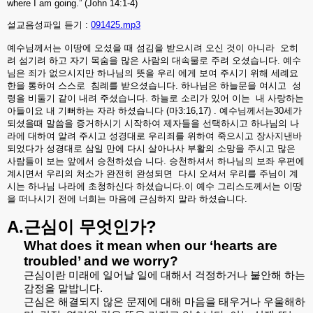
where I am going.” (John 14:1-4)
설교음성파일 듣기 :
091425.mp3
예수님께서는
이땅에
오셨을
때
섬김을
받으시려
오신
것이
아니라
오히
려
섬기려
하고
자기
목숨을
많은
사람의
대속물로
주려
오셨습니다
.
예수
님은
죄가
없으시지만
하나님의
뜻을
우리
에게
보여
주시기
위해
세례요
한을
통하여
스스로
침례를
받으셨습니다
.
하나님은
하늘문을
여시고
성
령을
비둘기
같이
내려
주셨습니다
.
하늘로
소리가
있어
이는
내
사랑하는
아들이요
내
기뻐하는
자라
하셨습니다
(
마
3:16,17) .
예수님께서는
30
세가
되셨을때
말씀을
증거하시기
시작하여
제자들을
선택하시고
하나님의
나
라에
대하여
알려
주시고
성경대로
우리죄를
위하여
죽으시고
장사지낸바
되었다가
성경대로
삼일
만에
다시
살아나사
부활의
소망을
주시고
많은
사람들이
보는
앞에서
승천하셨습
니다
.
승천하셔서
하나님의
보좌
우편에
계시면서
우리의
처소가
완전히
완성되면
다시
오셔서
우리를
주님이
계
시는
하나님
나라에
초청하신다
하셨습니다
.
이
예수
그리스도께서는
이땅
을
떠나시기
전에
너희는
마음에
근심하지
말라
하셨습니다
.
A.
?
근심이
무엇인가
What does it mean when our ‘hearts are
troubled’ and we worry?
근심이란
미래에
일어날
일에
대해서
걱정하거나
불안해
하는
감정을
말밥니다
.
근심은
해결되지
않은
문제에
대해
마음을
태우거나
우울해하