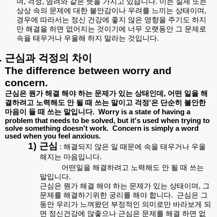
며
,
걱정
,
염려와
같은
뜻을
가지고
있습니다
.
이는
실제
또는
상상
속의
문제에
대한
불안감이나
우려를
느끼는
상태이며
,
경우에 따라서는 정신 건강에 좋지 않은 영향을 주기도 하지
만
해결을
하면
없어지는
것이기에
너무
오랫동안
그
문제로
속을
태우거나
우울해
하지
말라는
것입니다
.
.
근심과
걱정의
차이
The difference between worry and
concern.
근심은
뭔가
해결
해야
하는
문제가
있는
상태인데
,
어떤
일을
해
결하려고
노력해도
안
될
때
쓰는
말이고
걱정
'
은
단순히
불안한
마음이
들
때
쓰는
말입니다
.
Worry is a state of having a
problem that needs to be solved, but it's used when trying to
solve something doesn't work.
Concern is simply a word
used when you feel anxious.
1)
근심
:
해결되지
않은
일
때문에
속을
태우거나
우울
해지는
마음입니다
.
어떤일을
해결하려고
노력해도
안
될
때
쓰는
말입니다
.
근심은
뭔가
해결
해야
하는
문제가
있는
상태이며
,
그
문제를
해결하기위한
궁리를
해야
합니다
.
근심은
그
동안
우리가
느껴왔던
부정적인
의미로만
바라보게
되
면
정신건강에
않좋으나
근심은
문제를
해결
하면
없