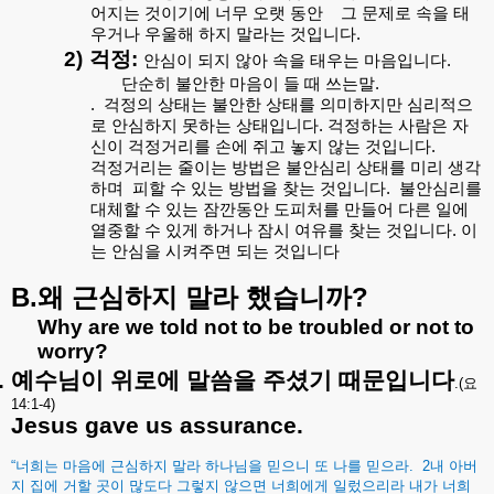
어지는
것이기에
너무
오랫
동안
그
문제로
속을
태
우거나
우울해
하지
말라는
것입니다
.
2)
걱정
:
안심이
되지
않아
속을
태우는
마음입니다
.
단순히
불안한
마음이
들
때
쓰는말
.
.
걱정의
상태는
불안한
상태를
의미하지만
심리적으
로
안심하지
못하는
상태입니다
.
걱정하는
사람은
자
신이
걱정거리를
손에
쥐고
놓지
않는
것입니다
.
걱정거리는
줄이는
방법은
불안심리
상태를
미리
생각
하며
피할
수
있는
방법을
찾는
것입니다
.
불안심리를
대체할
수
있는
잠깐동안
도피처를
만들어
다른
일에
열중할
수
있게
하거나
잠시
여유를
찾는
것입니다
.
이
는
안심을
시켜주면
되는
것입니다
B.
?
왜
근심하지
말라
했습니까
Why are we told not to be troubled or not to
worry?
.
예수님이
위로에
말씀을
주셨기
때문입니다
.(
요
14:1-4)
Jesus gave us assurance.
“
너희는
마음에
근심하지
말라
하나님을
믿으니
또
나를
믿으라
.
2
내
아버
지
집에
거할
곳이
많도다
그렇지
않으면
너희에게
일렀으리라
내가
너희