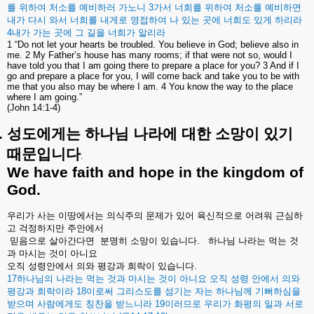
를
위하여
처소를
예비하러
가노니
3
가서
너희를
위하여
처소를
예비하면
내가
다시
와서
너희를
내게로
영접하여
나
있는
곳에
너희도
있게
하리라
4
내가
가는
곳에
그
길을
너희가
알리라
1 “Do not let your hearts be troubled. You believe in God; believe also in
me. 2 My Father’s house has many rooms; if that were not so, would I
have told you that I am going there to prepare a place for you? 3 And if I
go and prepare a place for you, I will come back and take you to be with
me that you also may be where I am. 4 You know the way to the place
where I am going.”
(John 14:1-4)
.
성도에게는
하나님
나라에
대한
소망이
있기
때문입니다
.
We have faith and hope in the kingdom of
God.
우리가
사는
이땅에서는
의식주의
문제가
있어
육신적으로
어려워
근심하
고
걱정하지만
주안에서
믿음으로
살아간다면
분명히
소망이
있습니다
.
하나님
나라는
먹는
것
과
마시는
것이
아니요
오직
성령안에서
의와
평강과
희락이
있습니다
.
17
하나님의
나라는
먹는
것과
마시는
것이
아니요
오직
성령
안에서
의와
평강과
희락이라
18
이로써
그리스도를
섬기는
자는
하나님께
기뻐하심을
받으며
사람에게도
칭찬을
받느니라
19
이러므로
우리가
화평의
일과
서로