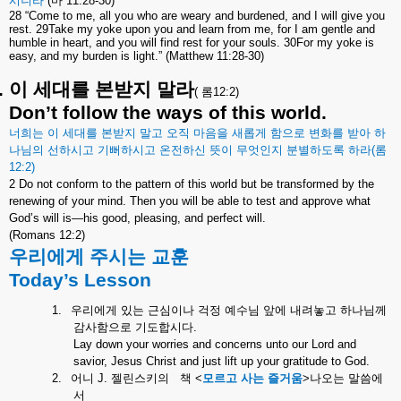
시니라
(
마
11:28-30)
28 “Come to me, all you who are weary and burdened, and I will give you
rest. 29Take my yoke upon you and learn from me, for I am gentle and
humble in heart, and you will find rest for your souls. 30For my yoke is
easy, and my burden is light.” (Matthew 11:28-30)
.
이
세대를
본받지
말라
(
롬
12:2)
Don’t follow the ways of this world.
너희는
이
세대를
본받지
말고
오직
마음을
새롭게
함으로
변화를
받아
하
나님의
선하시고
기뻐하시고
온전하신
뜻이
무엇인지
분별하도록
하라
(
롬
12:2)
2 Do not conform to the pattern of this world but be transformed by the
renewing of your mind. Then you will be able to test and approve what
God’s will is—his good, pleasing, and perfect will.
(Romans 12:2)
우리에게
주시는
교훈
Today’s Lesson
1.
우리에게
있는
근심이나
걱정
예수님
앞에
내려놓고
하나님께
감사함으로
기도합시다
.
Lay down your worries and concerns unto our Lord and
savior, Jesus Christ and just lift up your gratitude to God.
2.
어니
J.
젤린스키의
책
<
모르고
사는
즐거움
>
나오는
말씀에
서