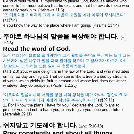
6 And without faith it is impossible to please God, because anyone who
comes to him must believe that he exists and that he rewards those who
earnestly seek him. (Hebrews 11:6)
“
또
여호와를
기뻐하라
그가
네
마음의
소원을
네게
이루어
주시리로다
”
(
시
37:4)
4 You know the way to the place where I am going. (Psalms 137:4)
.
주야로
하나님의
말씀을
묵상해야
합니다
.
(
시
1:2-3)
Read the word of God.
오직
여호와의
율법을
즐거워하여
그의
율법을
주야로
묵상하는
도다
그는
시냇가에
심은
나무가
철을
따라
열매를
맺으며
그
잎사귀가
마르지
아니
함
같으니
그가
하는
모든
일이
다
형통하리로다
.
(
시
1:2,3) 2but whose delight is in the law of the Lord, and who meditates
on his law day and night.3 That person is like a tree planted by streams
of water, which yields its fruit in season and whose leaf does not wither—
whatever they do prospers. (Psalm 1:2,23)
“
여호와의
말씀이니라
너희를
향한
나의
생각을
내가
아나니
평안이요
재
앙이
아니니라
너희에게
미래와
희망을
주는
것이니라
” (
렘
29:11)
11 For I know the plans I have for you,” declares the Lord, “plans to
prosper you and not to harm you, plans to give you hope and a future.
(Jeremiah 29:11)
.
쉬지말고
기도해야
합니다
.
(
살전
5:16-18)
Pray constantly and about all things.