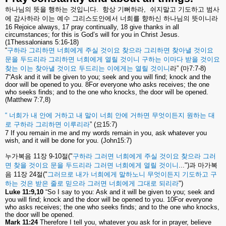
하나님의
뜻을
행하는
것입니다
.
항상
기뻐하라
,
쉬지말고
기도하고
범사
에
감사하라
이는
예수
그리스도안에서
너희를
향하신
하나님의
뜻이니라
16 Rejoice always, 17 pray continually, 18 give thanks in all
circumstances; for this is God’s will for you in Christ Jesus.
(1Thessalonians 5:16-18)
“
구하라
그리하면
너희에게
주실
것이요
찾으라
그리하면
찾아낼
것이요
문을
두드리라
그리하면
너희에게
열릴
것이니
구하는
이마다
받을
것이요
찾는
이는
찾아낼
것이요
두드리는
이에게는
열릴
것이니
라
” (
마
7:7-8)
7“Ask and it will be given to you; seek and you will find; knock and the
door will be opened to you. 8For everyone who asks receives; the one
who seeks finds; and to the one who knocks, the door will be opened.
(Matthew 7:7,8)
“
너희가
내
안에
거하고
내
말이
너희
안에
거하면
무엇이든지
원하는
대
로
구하라
그리하면
이루리라
” (
요
15:7)
7 If you remain in me and my words remain in you, ask whatever you
wish, and it will be done for you. (John15:7)
누가복음
11
장
9-10
절
("
구하라
그러면
너희에게
주실
것이요
찾으라
그러
면
찾을
것이요
문을
두드리라
그러면
너희에게
열릴
것이니
...")
과
마가복
음
11
장
24
절
("
그러므로
내가
너희에게
말하노니
무엇이든지
기도하고
구
하는
것은
받은
줄로
믿으라
그러면
너희에게
그대로
되리라
")
Luke 11:9,10
“So I say to you: Ask and it will be given to you; seek and
you will find; knock and the door will be opened to you. 10For everyone
who asks receives; the one who seeks finds; and to the one who knocks,
the door will be opened.
Mark 11:24
Therefore I tell you, whatever you ask for in prayer, believe