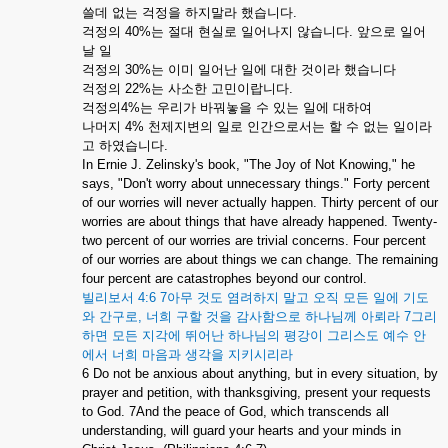
쓸데
없는
걱정을
하지말라
했습니다
.
걱정의
40%
는
절대
현실로
일어나지
않습니다
.
앞으로
일어
날
일
걱정의
30%
는
이미
일어난
일에
대한
것이라
했습니다
걱정의
22%
는
사소한
고민이랍니다
.
걱정의
4%
는
우리가
바꿔놓을
수
있는
일에
대하여
나머지
4%
천제지변의
일로
인간으로서는
할
수
없는
일이라
고
하였습니다
.
In Ernie J. Zelinsky's book, "The Joy of Not Knowing," he
says, "Don't worry about unnecessary things." Forty percent
of our worries will never actually happen. Thirty percent of our
worries are about things that have already happened. Twenty-
two percent of our worries are trivial concerns. Four percent
of our worries are about things we can change. The remaining
four percent are catastrophes beyond our control.
빌리보서
4:6 7
아무
것도
염려하지
말고
오직
모든
일에
기도
와
간구로
,
너희
구할
것을
감사함으로
하나님께
아뢰라
7
그리
하면
모든
지각에
뛰어난
하나님의
평강이
그리스도
예수
안
에서
너희
마음과
생각을
지키시리라
6 Do not be anxious about anything, but in every situation, by
prayer and petition, with thanksgiving, present your requests
to God. 7And the peace of God, which transcends all
understanding, will guard your hearts and your minds in