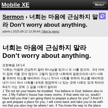
Mobile XE
Menu
Sermon
› 너희는 마음에 근심하지 말
라 Don’t worry about anything.
admin | 2025.09.12 13:39:44 |
Skip to menu
너희는
마음에
근심하지
말라
Don’t worry about anything.
요한복음
14:1-4
“
너희는
마음에
근심하지
말라
하나님을
믿으니
또
나를
믿으라
.
2
내
아버
지
집에
거할
곳이
많도다
그렇지
않으면
너희에게
일렀으리라
내가
너희
를
위하여
처소를
예비하러
가노니
3
가서
너희를
위하여
처소를
예비하면
내가
다시
와서
너희를
내게로
영접하여
나
있는
곳에
너희도
있게
하리라
4
내가
가는
곳에
그
길을
너희가
알리라
1 “Do not let your hearts be troubled. You believe in God; believe also in
me. 2 My Father’s house has many rooms; if that were not so, would I
have told you that I am going there to prepare a place for you? 3 And if I
go and prepare a place for you, I will come back and take you to be with
me that you also may be where I am. 4 You know the way to the place