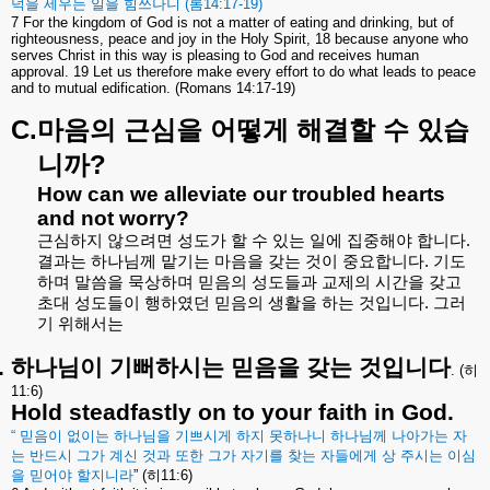
덕을
세우는
일을
힘쓰나니
(
롬
14:17-19)
7 For the kingdom of God is not a matter of eating and drinking, but of
righteousness, peace and joy in the Holy Spirit, 18 because anyone who
serves Christ in this way is pleasing to God and receives human
approval. 19 Let us therefore make every effort to do what leads to peace
and to mutual edification. (Romans 14:17-19)
C.
마음의
근심을
어떻게
해결할
수
있습
?
니까
How can we alleviate our troubled hearts
and not worry?
근심하지
않으려면
성도가
할
수
있는
일에
집중해야
합니다
.
결과는
하나님께
맡기는
마음을
갖는
것이
중요합니다
.
기도
하며
말씀을
묵상하며
믿음의
성도들과
교제의
시간을
갖고
초대
성도들이
행하였던
믿음의
생활을
하는
것입니다
.
그러
기
위해서는
.
하나님이
기뻐하시는
믿음을
갖는
것입니다
. (
히
11:6)
Hold steadfastly on to your faith in God.
“
믿음이
없이는
하나님을
기쁘시게
하지
못하나니
하나님께
나아가는
자
는
반드시
그가
계신
것과
또한
그가
자기를
찾는
자들에게
상
주시는
이심
을
믿어야
할지니라
” (
히
11:6)