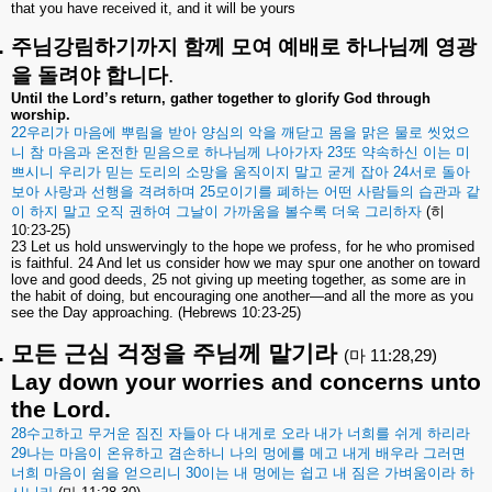
that you have received it, and it will be yours
.
주님강림하기까지
함께
모여
예배로
하나님께
영광
을
돌려야
합니다
.
Until the Lord’s return, gather together to glorify God through
worship.
22
우리가
마음에
뿌림을
받아
양심의
악을
깨닫고
몸을
맑은
물로
씻었으
니
참
마음과
온전한
믿음으로
하나님께
나아가자
23
또
약속하신
이는
미
쁘시니
우리가
믿는
도리의
소망을
움직이지
말고
굳게
잡아
24
서로
돌아
보아
사랑과
선행을
격려하며
25
모이기를
폐하는
어떤
사람들의
습관과
같
이
하지
말고
오직
권하여
그날이
가까움을
볼수록
더욱
그리하자
(
히
10:23-25)
23 Let us hold unswervingly to the hope we profess, for he who promised
is faithful. 24 And let us consider how we may spur one another on toward
love and good deeds, 25 not giving up meeting together, as some are in
the habit of doing, but encouraging one another—and all the more as you
see the Day approaching. (Hebrews 10:23-25)
.
모든
근심
걱정을
주님께
맡기라
(
마
11:28,29)
Lay down your worries and concerns unto
the Lord.
28
수고하고
무거운
짐진
자들아
다
내게로
오라
내가
너희를
쉬게
하리라
29
나는
마음이
온유하고
겸손하니
나의
멍에를
메고
내게
배우라
그러면
너희
마음이
쉼을
얻으리니
30
이는
내
멍에는
쉽고
내
짐은
가벼움이라
하