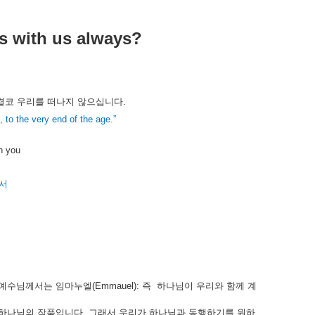
s with us always?
결코
우리를
떠나지
않으십니다
.
 to the very end of the age.”
th you
서
예수님께서는
임마누엘
(Emmauel):
즉
하나님이
우리와
함께
계
하나님의
작품입니다
.
그래서
우리가
하나님과
동행하기를
원하