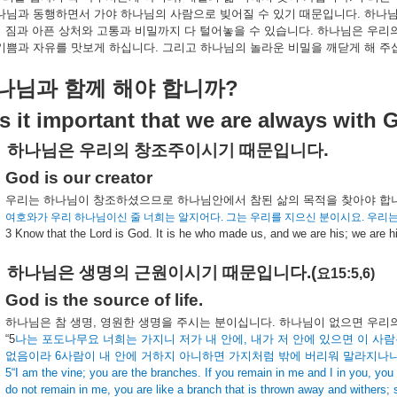
나님과
동행하면서
가야
하나님의
사람으로
빚어질
수
있기
때문입니다
.
하나
의
짐과
아픈
상처와
고통과
비밀까지
다
털어놓을
수
있습니다
.
하나님은
우리
기쁨과
자유를
맛보게
하십니다
.
그리고
하나님의
놀라운
비밀을
깨닫게
해
주
?
나님과
함께
해야
합니까
s it important that we are always with
.
하나님은
우리의
창조주이시기
때문입니다
God is our creator
우리는
하나님이
창조하셨으므로
하나님안에서
참된
삶의
목적을
찾아야
합
여호와가
우리
하나님이신
줄
너희는
알지어다
.
그는
우리를
지으신
분이시요
.
우리
3 Know that the Lord is God. It is he who made us, and we are his; we are h
하나님은
생명의
근원이시기
때문입니다
.(
요
15:5,6)
God is the source of life.
하나님은
참
생명
,
영원한
생명을
주시는
분이십니다
.
하나님이
없으면
우리
“5
나는
포도나무요
너희는
가지니
저가
내
안에
,
내가
저
안에
있으면
이
사람
없음이라
6
사람이
내
안에
거하지
아니하면
가지처럼
밖에
버리워
말라지나
5“I am the vine; you are the branches. If you remain in me and I in you, you 
do not remain in me, you are like a branch that is thrown away and withers; 