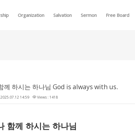
Skip to menu
ship
Organization
Salvation
Sermon
Free Board
 하시는 하나님 God is always with us.
2025.07.12 14:59
Views : 1418
나
함께
하시는
하나님