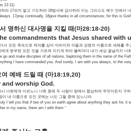
ns 13:11)
뻐하라
17
쉬지
말고
기도하라
18
범사에
감사하라
이는
그리스도
예수
안에서
lways, 17pray continually, 18give thanks in all circumstances; for this is God’
서
명하신
대사명을
지킬
때
(
마
28:18-20)
the commandments that Jesus shared with u
가서
모든
족속으로
제자를
삼아
아버지와
아들과
성령의
이름으로
세례를
주
희에게
분부한
모든
것을
가르쳐
지키게
하라
볼찌어다
내가
세상
끝날까지
너
e go and make disciples of all nations, baptizing them in the name of the Fat
rything I have commanded you. And surely, I am with you always, to the very
모여
예배
드릴
때
(
마
18:19,20)
 and worship God.
다시
너희에게
이르노니
너희
중에
두
사람이
땅에서
합심하여
무엇이든지
구하
람이
내
이름으로
모인
곳에는
나도
그들
중에
있느니라
ruly I tell you that if two of you on earth agree about anything they ask for, 
ther in my name, there am I with them.”