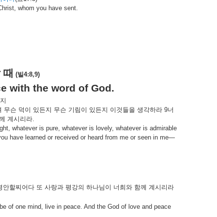
 Christ, whom you have sent.
할
때
(
빌
4:8,9)
ce with the word of God.
지
며
무슨
덕이
있든지
무슨
기림이
있든지
이것들을
생각하라
9
너
께
계시리라
.
right, whatever is pure, whatever is lovely, whatever is admirable
 you have learned or received or heard from me or seen in me—
평안할찌어다
또
사랑과
평강의
하나님이
너희와
함께
계시리라
r, be of one mind, live in peace. And the God of love and peace