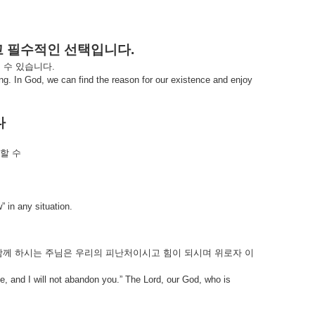
고
필수적인
선택입니다
.
닐
수
있습니다
.
g. In God, we can find the reason for our existence and enjoy
다
할
수
 in any situation.
함께
하시는
주님은
우리의
피난처이시고
힘이
되시며
위로자
이
, and I will not abandon you.” The Lord, our God, who is