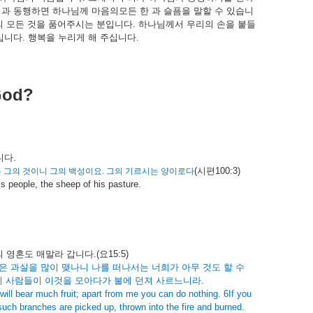
님과
동행하면
하나님께
마음의모든
한
과
슬픔을
말할
수
있습니
의
모든
것을
품어주시는
분입니다
.
하나님께서
우리의
손을
붙들
십니다
.
행복을
누리게
해
주십니다
.
 God?
니다
.
(
시편
100:3)
는
그의
것이니
그의
백성이요
.
그의
기르시는
양이로다
is people, the sheep of his pasture
.
의
영혼도
매말라
갑니다
.(
요
15:5)
은
과실을
많이
맺나니
나를
떠나서는
너희가
아무
것도
할
수
니
사람들이
이것을
모아다가
불에
던져
사르느니라
.
will bear much fruit; apart from me you can do nothing. 6If you
such branches are picked up, thrown into the fire and burned.