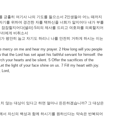
를
긍휼히
여기사
나의
기도를
들으소서
2
인생들아
어느
때까지
자기를
위하여
경건한
자를
택하신줄
너희가
알지어다
내가
부를
고
잠잠할지어다
(
셀라
) 5
의의
제사를
드리고
여호와를
의뢰할지어
우리에게
비취소서
내가
평안히
눕고
자기도
하리니
나를
안전히
거하게
하시는
이는
ve mercy on me and hear my prayer. 2 How long will you people
at the Lord has set apart his faithful servant for himself. the
h your hearts and be silent. 5 Offer the sacrifices of the
et the light of your face shine on us. 7 Fill my heart with joy.
, Lord,
변치
않는
대상이
있다고
하면
얼마나
든든하겠습니까
?
그
대상은
께서
자신의
백성과
함께
하시기를
원하신다는
약속은
반복되어