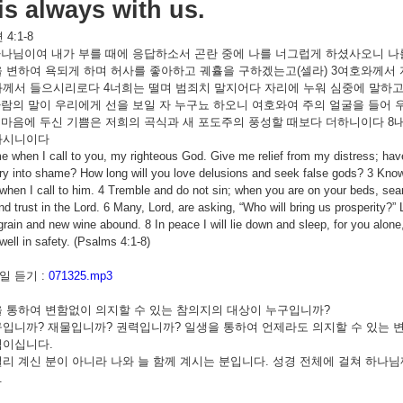
is always with us.
편
4:1-8
하나님이여
내가
부를
때에
응답하소서
곤란
중에
나를
너그럽게
하셨사오니
나
을
변하여
욕되게
하며
허사를
좋아하고
궤휼을
구하겠는고
(
셀라
) 3
여호와께서
와께서
들으시리로다
4
너희는
떨며
범죄치
말지어다
자리에
누워
심중에
말하
사람의
말이
우리에게
선을
보일
자
누구뇨
하오니
여호와여
주의
얼굴을
들어
마음에
두신
기쁨은
저희의
곡식과
새
포도주의
풍성할
때보다
더하니이다
8
와시니이다
 when I call to you, my righteous God. Give me relief from my distress; ha
ry into shame? How long will you love delusions and seek false gods? 3 Know th
when I call to him. 4 Tremble and do not sin; when you are on your beds, searc
nd trust in the Lord. 6 Many, Lord, are asking, “Who will bring us prosperity?” L
grain and new wine abound. 8 In peace I will lie down and sleep, for you alone
ll in safety. (Psalms 4:1-8)
 듣기 :
071325.mp3
을
통하여
변함없이
의지할
수
있는
참의지의
대상이
누구입니까
?
구입니까
?
재물입니까
?
권력입니까
?
일생을
통하여
언제라도
의지할
수
있는
님이십니다
.
멀리
계신
분이
아니라
나와
늘
함께
계시는
분입니다
.
성경
전체에
걸쳐
하나님
.