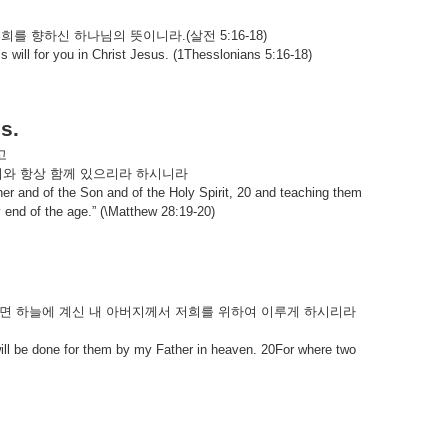
너희를
향하신
하나님의
뜻이니라
.(
살전
5:16-18)
s will for you in Christ Jesus. (1Thesslonians 5:16-18)
s.
고
희와
항상
함께
있으리라
하시니라
her and of the Son and of the Holy Spirit, 20 and teaching them
 end of the age.” (\Matthew 28:19-20)
면
하늘에
계신
내
아버지께서
저희를
위하여
이루게
하시리라
it will be done for them by my Father in heaven. 20For where two