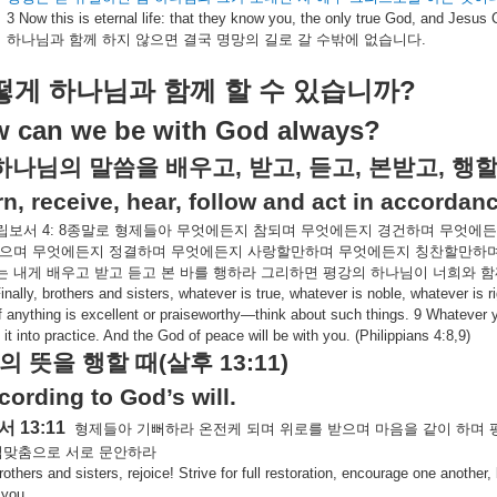
3 Now this is eternal life: that they know you, the only true God, and Jesus
하나님과
함께
하지
않으면
결국
명망의
길로
갈
수밖에
없습니다
.
?
떻게
하나님과
함께
할
수
있습니까
 can we be with God always?
하나님의
말씀을
배우고
,
받고
,
듣고
,
본받고
,
행
n, receive, hear, follow and act in accordan
립보서
4: 8
종말로
형제들아
무엇에든지
참되며
무엇에든지
경건하며
무엇에든
으며
무엇에든지
정결하며
무엇에든지
사랑할만하며
무엇에든지
칭찬할만하
는
내게
배우고
받고
듣고
본
바를
행하라
그리하면
평강의
하나님이
너희와
함
inally, brothers and sisters, whatever is true, whatever is noble, whatever is 
 anything is excellent or praiseworthy—think about such things. 9 Whatever
 it into practice. And the God of peace will be with you. (Philippians 4:8,9)
의
뜻을
행할
때
(
살후
13:11)
cording to God’s will.
서
13:11
형제들아
기뻐하라
온전케
되며
위로를
받으며
마음을
같이
하며
입맞춤으로
서로
문안하라
brothers and sisters, rejoice! Strive for full restoration, encourage one anothe
 you.