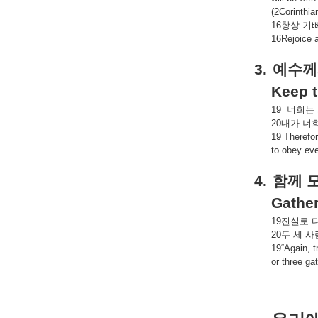
(2Corinthia
16
항상
기
16Rejoice a
3.
예수께
Keep 
19
너희는
20
내가
너
19 Therefor
to obey eve
4.
함께
Gather
19
진실로
20
두
세
사
19“Again, t
or three ga