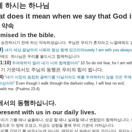
께
하시는
하나님
t does it mean when we say that God i
약속
mised in the bible.
승천하시기
전에
하신
약속하셨습니다
.
주님은
우리가
혼자라고
느낄때에도
0
)
내가
세상
끝날까지
너희와
함상
함께
있으리라
surely I am with you always,
간에도
하나님은
우리를
붙드시고
함께하십니다
1:10)
두려워하지
말라
내가
너와
함께함이라
” 10 So do not fear, for I am wi
위기
가운데서도
주님의
동행은
우리의
힘이
됩니다
.
4)
“
내가
사망의
음침한
골짜기를
다닐지라도
해를
두려워하지
않을
것은
주께
하심이라
” Even though I walk through the darkest valley, I will fear no evil,
 with me. (Psalms 23:4)
에서의
동행하십니다
.
present with us in our daily lives.
우리가
기쁠
때나
슬플때나
,
성공
할
때나
실패할
때나
변함없이
함께하십니다
.
름으로
이
땅에
오셨고
,
지금도
성령을
통해
우리
가운데
거하십니다
.
우리를
갑자기
확
바꾸시는게
아니라
,
매일의
삶
속에서
빚어
가십니다
.
우리는