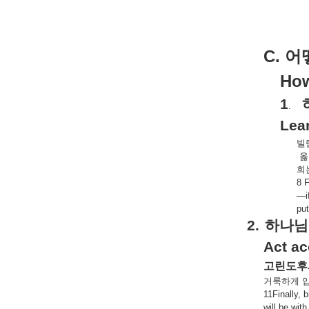
C.
어
How
1
.
Lear
빌
옳
희
8 F
—if
put
2.
하나님
Act ac
고린도후
거룩하게
11Finally, 
will be with