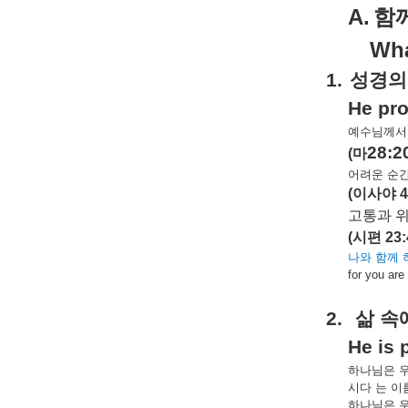
A.
함
Wha
1.
성경의
He pro
예수님께서
28:2
(
마
어려운
순
(
이사야
4
고통과
(
시편
23:
나와
함께
for you are
2.
삶
속
He is 
하나님은
시다
는
이
하나님은