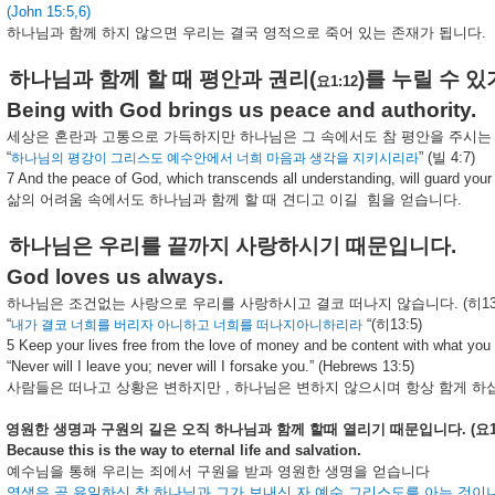
(John 15:5,6)
하나님과
함께
하지
않으면
우리는
결국
영적으로
죽어
있는
존재가
됩니다
.
하나님과
함께
할
때
평안과
권리
(
)
를
누릴
수
있
요
1:12
Being with God brings us peace and authority.
세상은
혼란과
고통으로
가득하지만
하나님은
그
속에서도
참
평안을
주시는
“
” (
빌
4:7)
하나님의
평강이
그리스도
예수안에서
너희
마음과
생각을
지키시리라
7 And the peace of God, which transcends all understanding, will guard your 
삶의
어려움
속에서도
하나님과
함께
할
때
견디고
이길
힘을
얻습니다
.
하나님은
우리를
끝까지
사랑하시기
때문입니다
.
God loves us always.
하나님은
조건없는
사랑으로
우리를
사랑하시고
결코
떠나지
않습니다
. (
히
13
“
“(
히
13:5)
내가
결코
너희를
버리자
아니하고
너희를
떠나지아니하리라
5 Keep your lives free from the love of money and be content with what yo
“Never will I leave you; never will I forsake you.” (Hebrews 13:5)
사람들은
떠나고
상황은
변하지만
,
하나님은
변하지
않으시며
항상
함게
하
영원한
생명과
구원의
길은
오직
하나님과
함께
할때
열리기
때문입니다
. (
요
Because this is the way to eternal life and salvation.
예수님을
통해
우리는
죄에서
구원을
받과
영원한
생명을
얻습니다
영생은
곧
유일하신
참
하나님과
그가
보내신
자
예수
그리스도를
아는
것이