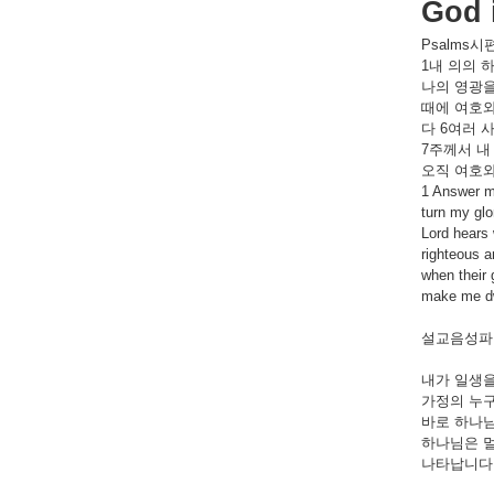
God 
Psalms
시
1
내
의의
나의
영광
때에
여호
다
6
여러
7
주께서
내
오직
여호
1 Answer me
turn my glo
Lord hears 
righteous a
when their 
make me dwe
설교음성파일
내가
일생
가정의
누
바로
하나
하나님은
나타납니다