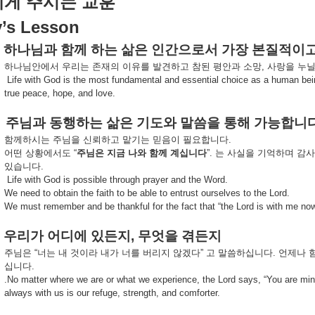
에게
주시는
교훈
’s Lesson
하나님과
함께
하는
삶은
인간으로서
가장
본질적이
하나님안에서
우리는
존재의
이유를
발견하고
참된
평안과
소망
,
사랑을
누
Life with God is the most fundamental and essential choice as a human bein
true peace, hope, and love.
주님과
동행하는
삶은
기도와
말씀을
통해
가능합니
함께하시는
주님을
신뢰하고
맡기는
믿음이
필요합니다
.
어떤
상황에서도
“
주님은
지금
나와
함께
계십니다
”.
는
사실을
기억하며
감사
있습니다
.
Life with God is possible through prayer and the Word.
We need to obtain the faith to be able to entrust ourselves to the Lord.
We must remember and be thankful for the fact that “the Lord is with me now”
우리가
어디에
있든지
,
무엇을
겪든지
주님은
“
너는
내
것이라
내가
너를
버리지
않겠다
”
고
말씀하십니다
.
언제나
십니다
.
.No matter where we are or what we experience, the Lord says, “You are mine
always with us is our refuge, strength, and comforter.