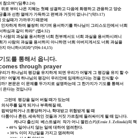
 참으며”
(
딤후
2:24)
 위로 부터 나온 지혜는 첫째 성결하고 다음에 화평하고 관용하고 양순
긍휼과 선한 열매가 가득하고 편벽과 거짓이 없나니”
(
약
3:17)
 오실때가 가까우기 때문에
 인자하게 하며 불쌍히 여기며 용서하기를 하나님이 그리스도안에서 너희
서하심과 같이 하라”
(
엡
4:32)
가 사람의 과실을 용서하면 너희 천부께서도 너희 과실을 용서하시려니
희가 사람의 과실을 용서하지 아니하면 너희 아버지게서도 너희 과실을
하지 아니하시리라”
(
마
6:14,15)
기도를
통해서
옵니다
.
comes through prayer
우리가 하나님의 평강을 유지하게 되면 우리가 어떻게 그 평강을 유지 할 수
니까
?
어떻게 하나님의 평강이 우리안에 임재하신다는 것을 인식할 수
니까
?
본문은 이 문제를 두가지로 설명하는데 그 한가지가 기도를 통해서
이 온다는 것입니다
그런데
평강을 잃어 버릴 때가 있는데
o
의식주를 잃게 되거나 부족해질 때
,
o
핍박당하거나 조롱당하거나
,
학대받고 위협받게 될 때
o
다툼이나 혼란
,
세속적인 것들과 거짓 가르침에 둘러싸이게 될 때 입니다
.
캐나다 출신의
베스트셀러
작가 어니 젤린스키
(Ernie J. Zelinski)
의 책
•
40%
일어나지 않는 일에 대하여 염려한다
.
•
30%
이미 지난일을 가지고 염려하며