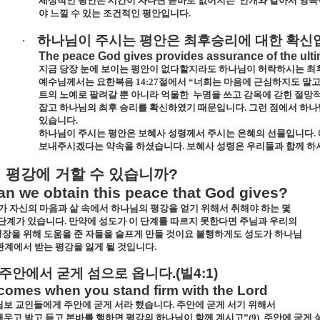
세상적인 평안은 시간이 자나면 곧바로 없어지는
안개와 같아서 영
야 느낄 수 있는 조건적인 평안입니다
.
·
하나님이
주시는
평안은
최후승리에
대한
확신
The peace God gives provides assurance of the ultim
지금 당장 눈에 보이는 평안이 없다할지라도 하나님이 허락하시는 최후
예수님께서는 요한복음
14:27
절에서
“
너희는 마음에 근심하지도 말
트의 노예로 팔려갈 뿐 아니라 억울한
누명을 쓰고 감옥에 갇힌 절망적
잡고 하나님의 최후 승리를 확신하였기 때문입니다
.
그런 점에서 하나
있습니다
.
하나님이 주시는 평안은 보혜사 성령께서 주시는 은혜의 선물입니다
.
보내주시겠다는 약속을 하셨습니다
.
보혜사 성령은 우리들과 함께 하
게
평강에
거할
수
있습니까
?
n we obtain this peace that God gives?
가 자신의 마음과 삶 속에서 하나님의 평강을 얻기 위해서 취해야 하는 몇
 단계가 있습니다
.
만약에 성도가 이 단계를 따르지 못한다면 주님과 우리의
장을 위해 도움을 준 자들을 슬프게 만들 것이요 불행하게도 성도가 하나님
관계에서 받는 평강을 잃게 될 것입니다
.
주안에서
굳게
섬으로
옵니다
.(
빌
4:1)
comes when you stand firm with the Lord
립보 교인들에게 주안에 굳게 서라 했습니다
.
주안에 굳게 서기 위해서
 배우고 받고 듣고 본바를 행하면 평강의 하나님이 함께 계시고”
(9)
주안에 굳게 