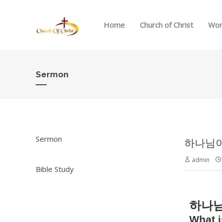
Home
Church of Christ
Wor
Sermon
Sermon
하나님이 
admin
Bible Study
하나
What i