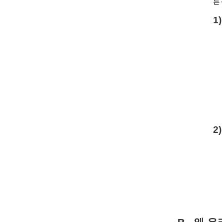
는
1)
2)