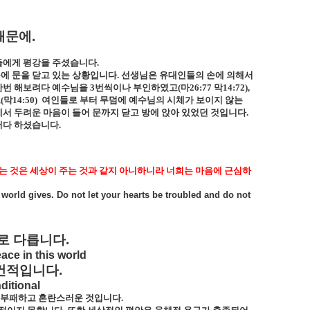
때문에
.
들에게 평강을 주셨습니다
.
에 문을 닫고 있는 상황입니다
.
선생님은 유대인들의 손에 의해서
한번 해보려다 예수님을
3
번씩이나 부인하였고
(
마
26:77
막
14:72),
고
(
막
14:50)
여인들로 부터 무덤에 예수님의 시체가 보이지 않는
서 두려운 마음이 들어 문까지 닫고 방에 앉아 있었던 것입니다
.
어다 하셨습니다
.
는 것은 세상이 주는 것과 같지 아니하니라 너희는 마음에 근심하
 world gives. Do not let your hearts be troubled and do not
로
다릅니다
.
ace in this world
건적입니다
.
ditional
고 부패하고 혼란스러운 것입니다
.