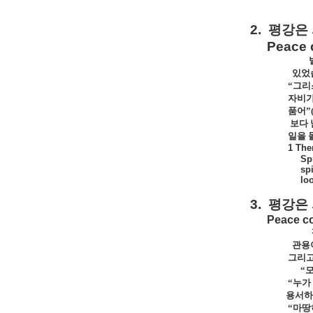
2.
평강은
Peace 
있었
“그리
자비가
품어”
보다 
일을 
1 The
Sp
sp
loo
3.
평강은
Peace co
관용
그리고
“
“누가
용서하
“마땅