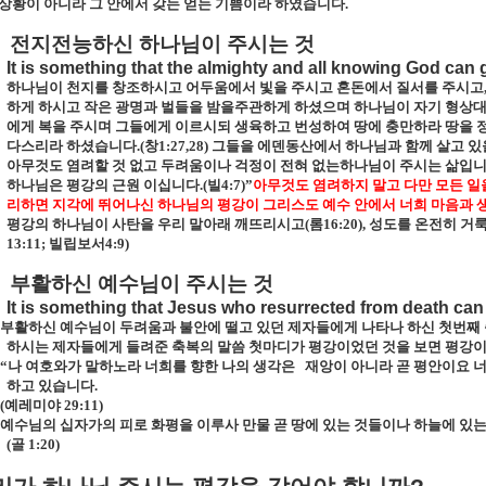
 상황이 아니라 그 안에서 갖는 얻는 기쁨이라 하였습니다
.
전지전능하신
하나님이
주시는
것
It is something that the almighty and all knowing God can 
하나님이 천지를 창조하시고 어두움에서 빛을 주시고 혼돈에서 질서를 주시고
하게 하시고 작은 광명과 벌들을 밤을주관하게 하셨으며 하나님이 자기 형상
에게 복을 주시며 그들에게 이르시되 생육하고 번성하여 땅에 충만하라 땅을 
다스리라 하셨습니다
.(
창
1:27,28)
그들을 에덴동산에서 하나님과 함께 살고 있
아무것도 염려할 것 없고 두려움이나 걱정이 전혀 없는하나님이 주시는 삶입
하나님은 평강의 근원 이십니다
.(
빌
4:7)”
아무것도 염려하지 말고 다만 모든 일
리하면 지각에 뛰어나신 하나님의 평강이 그리스도 예수 안에서 너희 마음과
평강의 하나님이 사탄을 우리 말아래 깨뜨리시고
(
롬
16:20),
성도를 온전히 거
13:11;
빌립보서
4:9)
부활하신
예수님이
주시는
것
It is something that Jesus who resurrected from death can
부활하신 예수님이 두려움과 불안에 떨고 있던 제자들에게 나타나 하신 첫번째 
하시는 제자들에게 들려준 축복의 말씀 첫마디가 평강이었던 것을 보면 평강이
“
나 여호와가 말하노라 너희를 향한 나의 생각은
재앙이 아니라 곧 평안이요 
하고 있습니다
.
(
예레미야
29:11)
예수님의 십자가의 피로 화평을 이루사 만물 곧 땅에 있는 것들이나 하늘에 있
(
골
1:20)