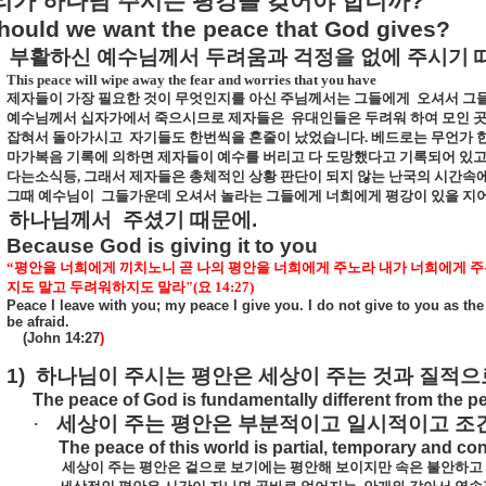
리가
하나님
주시는
평강을
갖어야
합니까
?
ould we want the peace that God gives?
부활하신
예수님께서
두려움과
걱정을
없에
주시기
This peace will wipe away the fear and worries that you have
제자들이 가장 필요한 것이 무엇인지를 아신 주님께서는 그들에게
오셔서 그
예수님께서 십자가에서 죽으시므로 제자들은
유대인들은 두려워 하여 모인 곳
잡혀서 돌아가시고
자기들도 한번씩을 혼줄이 났었습니다
.
베드로는 무언가 
마가복음 기록에 의하면 제자들이 예수를 버리고 다 도망했다고 기록되어 있
다는소식등
,
그래서 제자들은 총체적인 상황 판단이 되지 않는 난국의 시간속에
그때 예수님이
그들가운데 오셔서 놀라는 그들에게 너희에게 평강이 있을 지
하나님께서
주셨기
때문에
.
Because God is giving it to you
“
평안을 너희에게 끼치노니 곧 나의 평안을 너희에게 주노라 내가 너희에게 주
지도 말고 두려워하지도 말라
"(
요
14:27)
Peace I leave with you; my peace I give you. I do not give to you as the
be afraid.
(John 14:27
)
1)
하나님이
주시는
평안은
세상이
주는
것과
질적으
The peace of God is fundamentally different from the pe
·
세상이
주는
평안은
부분적이고
일시적이고
조
The peace of this world is partial, temporary and con
세상이 주는 평안은 겉으로 보기에는 평안해 보이지만 속은 불안하