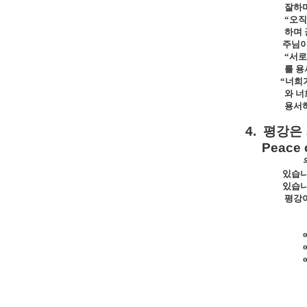
잘하며
“오직
하며 
주님이
“서로
를 용
“너희
와 너
용서
4.
평강은
Peace 
있습
있습
평강