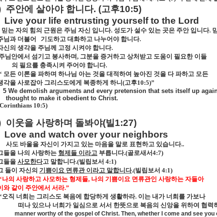
)
주안에
살아야
합니다
. (
고후
10:5)
Live your life entrusting yourself to the Lord
믿는 자의 힘의 근원은 주님 자신 입니다
.
성도가 설수 있는 곳은 주안 입니다
.
주님과 더불어
기도하고 대화하고 나누어야 합니다
.
자신의 생각을 주님께 고정 시켜야 합니다
.
주님안에서 섬기고 봉사하며
,
그분을 증거하고 상처받고 도움이 필요한 이들
의 필요를 충족시켜 주어야 합니다
.
“ 모든 이론을 파하며 하나님 아는 것을 대적하여 높아진 것을 다 파하고 모든
생각을 사로잡아 그리스도에게 복종하게 하니
(
고후
10:5)
”
5 We demolish arguments and every pretension that sets itself up agai
thought to make it obedient to Christ.
 Corinthians 10:5)
)
이웃을
사랑하며
돌봐야
(
빌
1:27)
Love and watch over your neighbors
사도 바울을 자신이 가지고 있는 마음을 말로 표현하고 있습니다
..
그들을 나의 사랑하는
형제들 이라고
부릅니다
.(
골로새서
4:7)
그들을
사모한다
고 말합니다
.(
빌립보서
4:1)
그 들이 자신의
기쁨이요 면류관 이라고 말합니다
.(
빌립보서
4:1)
“나의 사랑하고 사모하는 형제들
,
나의 기쁨이요 면류관인 사랑하는 자들아
이와 같이 주안에서 서라
.
”
“오직 너희는 그리스도 복음에 합당하게 생활하라
.
이는 내가 너희를 가보나
떠나 있으나 너희가 일심으로 서서 한뜻으로 복음의 신앙을 위하여 협력하
manner worthy of the gospel of Christ. Then, whether I come and see you o