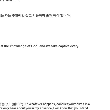
믿는 자는 주안에만 살고 기동하며 존재 해야 합니다
.
nst the knowledge of God, and we take captive every
는 것”
(
빌
1:27)
27 Whatever happens, conduct yourselves in a
r only hear about you in my absence, I will know that you stand