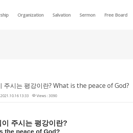
Skip to menu
ship
Organization
Salvation
Sermon
Free Board
주시는 평강이란? What is the peace of God?
2021.10.16 13:33
Views : 3090
?
님이
주시는
평강이란
s the peace of God?