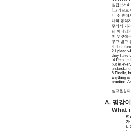
빌립보서
4:
1
그러므로
니
주
안에
나의
동역
주께서
가
난
하나님
며
무엇에
우고
받고
4 Therefore
2 I plead w
they have c
4 Rejoice i
but in ever
understandi
8 Finally, 
anything is
practice. A
설교음성파일
A.
평강이
What 
평
가
니