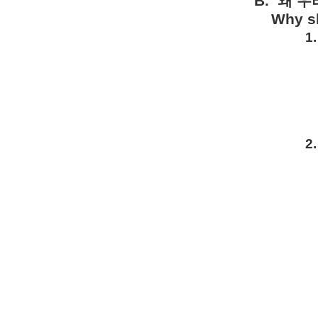
B.
왜
우
Why sh
1.
2.