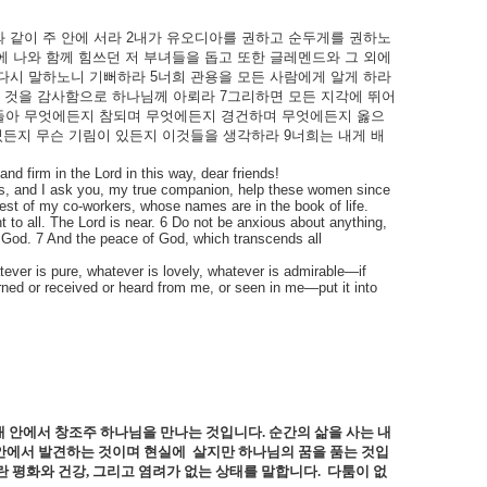
와
같이
주
안에
서라
2
내가
유오디아를
권하고
순두게를
권하노
에
나와
함께
힘쓰던
저
부녀들을
돕고
또한
글레멘드와
그
외에
다시
말하노니
기뻐하라
5
너희
관용을
모든
사람에게
알게
하라
것을
감사함으로
하나님께
아뢰라
7
그리하면
모든
지각에
뛰어
들아
무엇에든지
참되며
무엇에든지
경건하며
무엇에든지
옳으
있든지
무슨
기림이
있든지
이것들을
생각하라
9
너희는
내게
배
d firm in the Lord in this way, dear friends!
Yes, and I ask you, my true companion, help these women since
est of my co-workers, whose names are in the book of life.
nt to all. The Lord is near. 6 Do not be anxious about anything,
to God. 7 And the peace of God, which transcends all
atever is pure, whatever is lovely, whatever is admirable—if
ned or received or heard from me, or seen in me—put it into
내 안에서 창조주 하나님을 만나는 것입니다
.
순간의 삶을 사는 내
안에서 발견하는 것이며 현실에
살지만 하나님의 꿈을 품는 것입
란 평화와 건강
,
그리고 염려가 없는 상태를 말합니다
.
다툼이 없