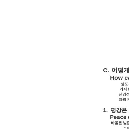
C.
어떻
How ca
성도
가지
신앙성
과의 
1.
평강은
Peace 
바울은 빌
“