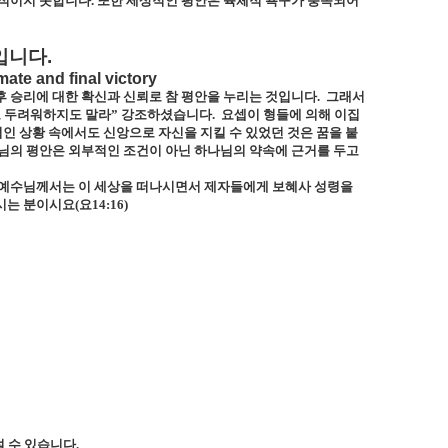
속적이지 못합니다
.
또한 세상적인 평안은 육체적 욕구가 충족되어
입니다
.
ate and final victory
 승리에 대한 확신과 신뢰로 참 평안을 누리는 것입니다
.
그래서
고 두려워하지도 말라
”
강조하셨습니다
.
요셉이 형들에 의해 이집
인 상황 속에서도 신앙으로 자신을 지킬 수 있었던 것은 꿈을 붙
님의 평안은 외부적인 조건이 아닌 하나님의 약속에 근거를 두고
예수님께서는 이 세상을 떠나시면서 제자들에게 보혜사 성령을
시는 분이시요
(
요
14:16)
설 수 있습니다
.