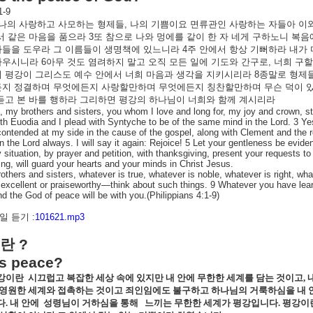
1-9
나의
사랑하고
사모하는
형제들
,
나의
기쁨이요
면류관인
사랑하는
자들아
이
서
같은
마음을
품으라
3
또
참으로
나와
멍에를
같이
한
자
네게
구하노니
복음
자들을
도우라
그
이름들이
생명책에
있느니라
4
주
안에서
항상
기뻐하라
내가
까우시니라
6
아무
것도
염려하지
말고
오직
모든
일에
기도와
간구로
,
너희
구할
의
평강이
그리스도
예수
안에서
너희
마음과
생각을
지키시리라
8
종말로
형제
든지
정결하며
무엇에든지
사랑할만하며
무엇에든지
칭찬할만하며
무슨
덕이
듣고
본
바를
행하라
그리하면
평강의
하나님이
너희와
함께
계시리라
, my brothers and sisters, you whom I love and long for, my joy and crown, stan
ith Euodia and I plead with Syntyche to be of the same mind in the Lord. 3 
ontended at my side in the cause of the gospel, along with Clement and the r
n the Lord always. I will say it again: Rejoice! 5 Let your gentleness be evide
y situation, by prayer and petition, with thanksgiving, present your requests 
ng, will guard your hearts and your minds in Christ Jesus.
brothers and sisters, whatever is true, whatever is noble, whatever is right, wh
 excellent or praiseworthy—think about such things. 9 Whatever you have lear
nd the God of peace will be with you.(
Philippians 4:1-9)
 듣기 :
101621.mp3
란
?
is peace?
강이란
시끄럽고 복잡한 세상 속에 있지만 내 안에 무한한 세계를 담는 것이고
,
 영원한 세계와 접촉하는 것이고 죄인임에도 불구하고 하나님의 거룩하심을 내 
다
.
내 안에
성령님이 거하심을 통해
느끼는 무한한 세계가 평강입니다
.
평강이