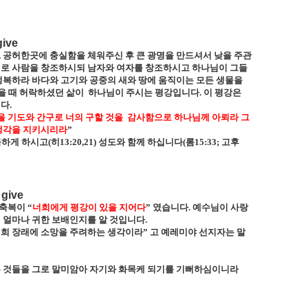
give
,
공허한곳에 충실함을 체워주신 후 큰 광명을 만드셔서 낮을 주관
대로 사람을 창조하시되 남자와 여자를 창조하시고 하나님이 그들
정복하라 바다와 고기와 공중의 새와 땅에 움직이는 모든 생물을
을 때 허락하셨던 삶이
하나님이 주시는 평강입니다
.
이 평강은
니다
.
을 기도와 간구로 너의 구할 것을
감사함으로 하나님께 아뢰라 그
 생각을 지키시리라
”
룩하게 하시고
(
히
13:20,21)
성도와 함께 하십니다
(
롬
15:33;
고후
 give
축복이 “
너희에게 평강이 있을 지어다
” 였습니다
.
예수님이 사랑
 얼마나 귀한 보배인지를 알 것입니다
.
너희 장래에 소망을 주려하는 생각이라
”
고 예레미야 선지자는 말
는 것들을 그로 말미암아 자기와 화목케 되기를 기뻐하심이니라