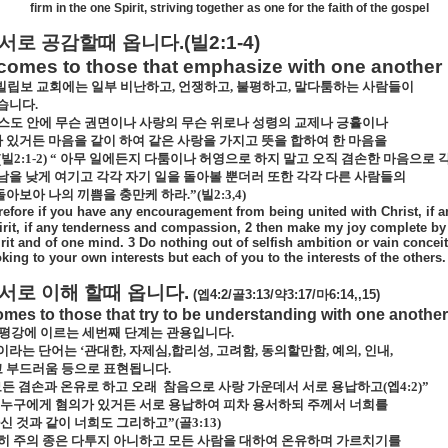
firm in the one Spirit, striving together as one for the faith of the gospel
서로
공감할때
옵니다
.(
빌
2:1-4)
comes to those that emphasize with one another
빌립보 교회에는 일부 비난하고
,
언쟁하고
,
불평하고
,
말다툼하는 사람들이
습니다
.
스도 안에 무슨 권면이나 사랑의 무슨 위로나 성령의 교제나 긍휼이나
 있거든 마음을 같이 하여 같은 사랑을 가지고 뜻을 합하여 한 마음을
(
빌
2:1-2)
“ 아무 일에든지 다툼이나 허영으로 하지 말고 오직 겸손한 마음으로 
남을 낮게 여기고 각각 자기 일을 돌아볼 뿐더러 또한 각각 다른 사람들의
돌아보아 나의 끼쁨을 충만케 하라
.
”
(
빌
2:3,4)
refore if you have any encouragement from being united with Christ, if 
irit, if any tenderness and compassion, 2 then make my joy complete by
irit and of one mind. 3 Do nothing out of selfish ambition or vain conceit
king to your own interests but each of you to the interests of the others.
서로
이해
할때
옵니다
.
(
엡
4:2/
골
3:13/
약
3:17/
마
6:14,,15)
mes to those that try to be understanding with one another
평강에 이르는 세번째 단계는 관용입니다
.
이라는 단어는 ‘관대한
,
자제심
,
합리성
,
고려함
,
동의할만함
,
예의
,
인내
,
 부드러움 등으로 표현됩니다
.
모든 겸손과 온유로 하고 오래
참음으로 사랑 가운데서 서로 용납하고
(
엡
4:2)
”
 누구에게 혐의가 있거든 서로 용납하여 피차 용서하되 주께서 너희를
신 것과 같이 너희도 그리하고”
(
골
3:13)
히 주의 종은 다투지 아니하고 모든 사람을 대하여 온유하며 가르치기를