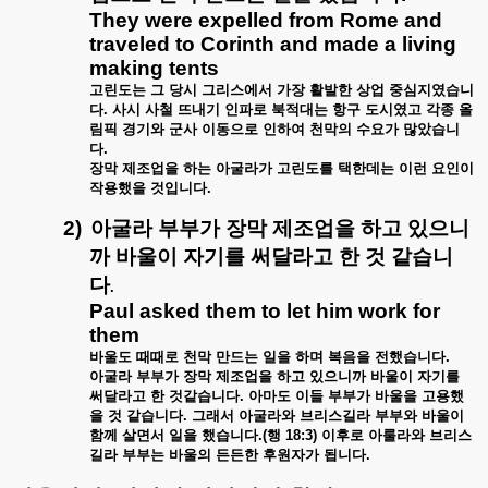
They were expelled from Rome and
traveled to Corinth and made a living
making tents
고린도는
그
당시
그리스에서
가장
활발한
상업
중심지였습니
다
.
사시
사철
뜨내기
인파로
북적대는
항구
도시였고
각종
올
림픽
경기와
군사
이동으로
인하여
천막의
수요가
많았습니
다
.
장막
제조업을
하는
아굴라가
고린도를
택한데는
이런
요인이
작용했을
것입니다
.
2)
아굴라
부부가
장막
제조업을
하고
있으니
까
바울이
자기를
써달라고
한
것
같습니
다
.
Paul asked them to let him work for
them
바울도
때때로
천막
만드는
일을
하며
복음을
전했습니다
.
아굴라
부부가
장막
제조업을
하고
있으니까
바울이
자기를
써달라고
한
것같습니다
.
아마도
이들
부부가
바울을
고용했
을
것
같습니다
.
그래서
아굴라와
브리스길라
부부와
바울이
함께
살면서
일을
했습니다
.(
행
18:3)
이후로
아룰라와
브리스
길라
부부는
바울의
든든한
후원자가
됩니다
.