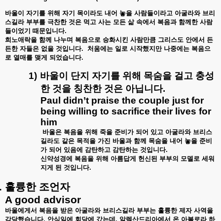
바울이
자기를
위해
자기
목이라도
내어
놓을
사람들이라고
아굴라와
브리
스길라
부부를
극찬한
것은
먹고
사는
모든
삶
속에서
복음과
함께한
사람
들이었기
때문입니다
.
희노애락을
함께
나누며
복음으로
승화시킨
사람만큼
그리스도
안에서
든
든한
자들은
없을
것입니다
.
처움에는
일로
시작했지만
나중에는
복음으
로
열매를
맺게
되었습니다
.
1)
바울이
단지
자기를
위해
목숨을
걸고
충성
한
것을
칭찬한
것은
아닙니다
.
Paul didn’t praise the couple just for
being willing to sacrifice their lives for
him
바울은
복음을
위해
죽을
준비가
되어
있고
아굴라와
브리스
길라도
같은
목적을
가진
바울과
함께
목숨을
내어
놓을
준비
가
되어
있음에
감탄하고
감탄하는
것입니다
.
신약성경에
복음을
위해
아름답게
헌신된
부부의
모델로
세워
지게
된
것입니다
.
.
훌륭한
조언자
A good advisor
바울에게서
복음을
받은
아굴라와
브리스길라
부부는
훌륭한
제자
사역을
감당했습니다
.
안식일에
회당에
갔는데
,
알렉산드리아에서
온
아볼로라
하