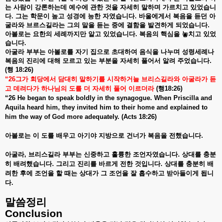
는
사람이
강론하는데
예수에
관한
것을
자세히
말하며
가르치고
있었습니
다
.
그는
학문이
높고
성경에
능한
자였습니다
.
바울에게서
복음을
듣던
아
굴라와
브르스길라는
그의
말을
듣는
중에
결함을
발견하게
되었습니다
.
아볼로는
요한의
세례까지만
알고
있었습니다
.
복음의
핵심을
놓치고
있었
습니다
.
아굴라
부부는
아볼로를
자기
집으로
초대하여
음식을
나누며
성령세례나
복음의
진리에
대해
모르고
있는
부분을
자세히
풀어서
알려
주었습니다
.
(
행
18:26)
“26
그가
회당에서
담대히
말하기를
시작하거늘
브리스길라와
아굴라가
듣
고
데려다가
하나님의
도를
더
자세히
풀어
이르더라
(
행
18:26)
“26 He began to speak boldly in the synagogue. When Priscilla and
Aquila heard him, they invited him to their home and explained to
him the way of God more adequately. (Acts 18:26)
아볼로는
이
도를
배우고
아기야
지방으로
건너가
복음을
전했습니다
.
아굴라
,
브리스길라
부부는
신중하고
훌륭한
조언자였습니다
.
상대를
충분
히
배려했습니다
.
그리고
진리를
바르게
전한
것입니다
.
상대를
충분히
배
려한
후에
조언을
할
때는
상대가
그
조언을
잘
흡수하고
받아들이게
됩니
다
.
말씀정리
Conclusion