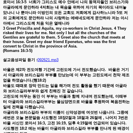
로마서
16:3-5
너희가
그리스도
예수
안에서
나의
동역자들인
브리스가와
아굴라에게
문안하라
4
저희는
내
목숨을
위하여
자기의
목이라도
내어놓
았나니
나
뿐아니라
이방인의
모든
교회도
저희에게
감사하느니라
5
또
저
의
교회에게도
문안하라
나의
사랑하는
에배네도에게
문안하라
저는
아시
아에서
그리스도께
처음
익은
열매니라
3 Greet Priscilla and Aquila, my co-workers in Christ Jesus. 4 They
risked their lives for me. Not only I but all the churches of the
Gentiles are grateful to them. 5 Greet also the church that meets at
their house. Greet my dear friend Epenetus, who was the first
convert to Christ in the province of Asia.
(Romans 16:3-5)
설교음성파일 듣기 :
092621.mp3
바울은
제
2
차
전도여행
기간에
고린도에
가서
전도했습니다
.
바울은
거기
서
아굴라와
브리스길라
부부를
만났는데
이
부부는
고린도에서
천막
제조
업을
하였습니다
.(
행
18:2)
바울도
때때로
장막
만드는
일을
해가며
전도
활동을
했기
때문에
아굴라
와
브리스길라부부와
쉽게
친해진
것
같습니다
.
고린도에
머무는
동안
이
부부는
바울과
함께
지내며
전도했는데
,
이때부
터
아굴라와
브리스길라부부는
물심양면으로
바울을
후원하며
복음전하는
일에
전력을
다했습니다
.
아굴라와
브리스길라
부부의
이름이
신약성경에
여섯번
나옵니다
.
그중에
세번은
오늘
본문말씀
사도행전
18
장
2
절과
18
절과
26
절에
,
나머지
3
번은
바울
서신인
로마서
16:3,
고전
16:19,
딤후
4:19
절에
언급되어
있습니다
.
사도행전
18:2
에는
바울이
아굴라와
브리스길라
부부를
만나게
된
배경이