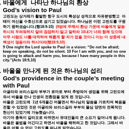
.
바울에게
나타난
하나님의
환상
God’s vision to Paul
고린도는
상거래가
활발한
항구
도시의
특성상
성적으로
자유분방했고
아
테미
여신을
수호신으로
섬기고
있었습니다
.
하나님은
이런
고린도를
구원
하기
원하셨습니다
.(
행
18:9-10)
(9
밤에
주께서
환상
가운데
바울에게
말씀
하시되
두려워하지
말며
잠잠하지
말고
말하라
10
내가
너와
함께
있으매
아무
사람도
너를
대적하여
해롭게
할
자가
없을
것이니
이는
이
성중에
내
백성이
많음이라
하시더라
(
행
18:9,10)
9 One night the Lord spoke to Paul in a vision: “Do not be afraid;
keep on speaking, do not be silent. 10 For I am with you, and no one
is going to attack and harm you, because I have many people in this
city.”(Acts 18:9,10)
.
바울을
만나게
된
것은
하나님의
섭리
God’s providence in the couple’s meeting
with Paul
아굴라와
브리스길라
부부가
로마로
부터
추방되어
생업을
위해
고린도에
와서
바울을
만나
인생의
전환점을
맞게
된
것입니다
.
바울은
고린도에
1
년
6
개울간
머물면서
하나님의
말씀을
가르치며
복음을
전할
수
있었던
것은
아굴라와
브리스길라
부부의
물심
양면의
전폭적인
헌신이
있었기에
가능했습니다
.
아기야
총독이
갈리오로
바뀌면서
유대인들의
큰
소요가
일어나게
됩니다
.
바울은
울법을
어긴다고
하면서
바울을
해하려고
한
것입니다
.
그래서
바
울은
어쩔
수
없이
고린도를
떠나게
되었습니다
.