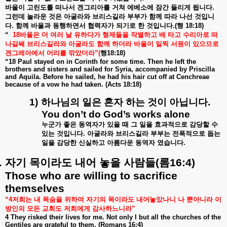
바울이
고린도를
떠나서
겐그리아를
거쳐
에베소에
잠간
들리게
됩니다
.
그런데
놀라운
것은
아굴라와
브리스길라
부부가
함께
따라
나선
것입니
다
.
함께
바울과
동행하면서
협력자가
되기로
한
것입니다
.(
행
18:18)
“
18
바울은
더
여러
날
유하다가
형제들을
작별하고
배
타고
수리아로
떠
나갈쌔
브리스길라와
아굴라도
함께
하더라
바울이
일찍
서원이
있으므로
겐그레아에서
머리를
깎았더라
”(
행
18:18)
“18 Paul stayed on in Corinth for some time. Then he left the
brothers and sisters and sailed for Syria, accompanied by Priscilla
and Aquila. Before he sailed, he had his hair cut off at Cenchreae
because of a vow he had taken. (Acts 18:18)
1)
하나님의
일은
혼자
하는
것이
아닙니다
.
You don’t do God’s works alone
누군가
좋은
동역자가
있을
때
그
일을
효과적으로
감당할
수
있는
것입니다
.
아굴라와
브리스길라
부부는
전폭적으로
돕는
일을
감당한
신실하고
아름다운
동역자
였습니다
.
.
자기
목이라도
내어
놓을
사람들
(
롬
16:4)
Those who are willing to sacrifice
themselves
“4
저희는
내
목숨을
위하여
자기의
목이라도
내어놓았나니
나
뿐아니라
이
방인의
모든
교회도
저희에게
감사하느니라
”
4 They risked their lives for me. Not only I but all the churches of the
Gentiles are grateful to them. (Romans 16:4)