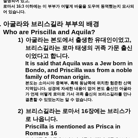
설명되어
있고
,
로마서
16:3
이하에는
이
부부가
어떻게
바울을
도우며
동역했는지
묘사되
어
있습니다
.
.
아굴라와
브리스길라
부부의
배경
Who are Priscilla and Aquila?
1)
아굴라는
본도에서
출생한
유대인이었고
,
브리스길라는
로마
태생의
귀족
가문
출신
이었다고
합니다
.
It is said that Aquila was a Jew born in
Bondo, and Priscilla was from a noble
family of Roman origin.
본도는
소아시아
중북부
,
흑해
동남쪽에
위치한
험준한
산맥
지역입니다
.
성경에
자세한
내용이
없어
본도
출신인
아굴라
가
언제
어떻게
로마로
가서
귀족
출신의
브리스길라를
만나
결혼할
수
있었는지는
알
수
없습니다
.
2)
브리스길라는
로마서
16
장에는
브리스가
로
나옵니다
.
Priscilla is mentioned as Prisca in
Romans 16