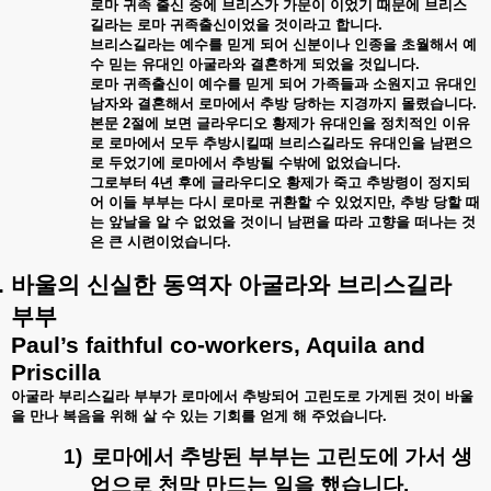
로마
귀족
출신
중에
브리스가
가문이
이었기
때문에
브리스
길라는
로마
귀족출신이었을
것이라고
합니다
.
브리스길라는
예수를
믿게
되어
신분이나
인종을
초월해서
예
수
믿는
유대인
아굴라와
결혼하게
되었을
것입니다
.
로마
귀족출신이
예수를
믿게
되어
가족들과
소원지고
유대인
남자와
결혼해서
로마에서
추방
당하는
지경까지
몰렸습니다
.
본문
2
절에
보면
글라우디오
황제가
유대인을
정치적인
이유
로
로마에서
모두
추방시킬때
브리스길라도
유대인을
남편으
로
두었기에
로마에서
추방될
수밖에
없었습니다
.
그로부터
4
년
후에
글라우디오
황제가
죽고
추방령이
정지되
어
이들
부부는
다시
로마로
귀환할
수
있었지만
,
추방
당할
때
는
앞날을
알
수
없었을
것이니
남편을
따라
고향을
떠나는
것
은
큰
시련이었습니다
.
.
바울의
신실한
동역자
아굴라와
브리스길라
부부
Paul’s faithful co-workers, Aquila and
Priscilla
아굴라
부리스길라
부부가
로마에서
추방되어
고린도로
가게된
것이
바울
을
만나
복음을
위해
살
수
있는
기회를
얻게
해
주었습니다
.
1)
로마에서
추방된
부부는
고린도에
가서
생
업으로
천막
만드는
일을
했습니다
.