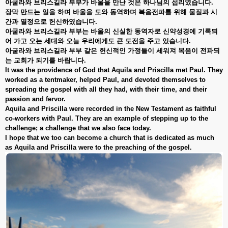
아굴라와
브리스길라
부부가
바울을
만난
것은
하나님의
섭리였습니다
.
장막
만드는
일을
하며
바울을
도와
동역하며
복음전파를
위해
물질과
시
간과
열정으로
헌신하였습니다
.
아굴라와
브리스길라
부부는
바울의
신실한
동역자로
신약성경에
기록되
어
가고
오는
세대와
오늘
우리에게도
큰
도전을
주고
있습니다
.
아굴라와
브리스길라
부부
같은
헌신적인
가정들이
세워져
복음이
전파되
는
교회가
되기를
바랍니다
.
It was the providence of God that Aquila and Priscilla met Paul. They
worked as a tentmaker, helped Paul, and devoted themselves to
spreading the gospel with all they had, with their time, and their
passion and fervor.
Aquila and Priscilla were recorded in the New Testament as faithful
co-workers with Paul. They are an example of stepping up to the
challenge; a challenge that we also face today.
I hope that we too can become a church that is dedicated as much
as Aquila and Priscilla were to the preaching of the gospel.