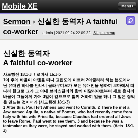
Mobile XE
Menu
Sermon
› 신실한 동역자 A faithful
co-worker
admin | 2021.09.24 22:09:32 |
Skip to menu
신실한
동역자
A faithful co-worker
사도행전
18:1-3
/
로마서
16:3-5
1
이
후에
바울이
아덴을
떠나
고린도에
이르러
2
아굴라라
하는
본도에서
난
유대인
하나를
만나니
글라우디오가
모든
유대인을
명하여
로마에서
떠
나라
한고로
그가
그
아내
브리스길라와
함께
이달리야로부터
새로
온지라
바울이
그들에게
가매
3
업이
같으므로
함께
거하여
일을
하니
그
업은
장막
을
만드는
것이더라
(
사도행전
18:1-3)
1 After this, Paul left Athens and went to Corinth. 2 There he met a
Jew named Aquila, a native of Pontus, who had recently come from
Italy with his wife Priscilla, because Claudius had ordered all Jews
to leave Rome. Paul went to see them, 3 and because he was a
tentmaker as they were, he stayed and worked with them. (Acts
18:1-
3)