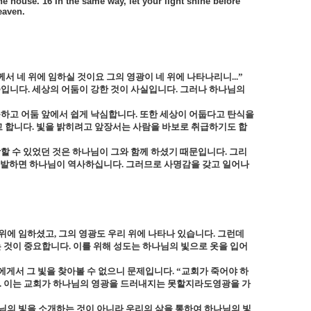
the house. 16 In the same way, let your light shine before
eaven.
께서 네 위에 임하실 것이요 그의 영광이 네 위에 나타나리니
...
”
씀입니다
.
세상의 어둠이 강한 것이 사실입니다
.
그러나 하나님의
못하고 어둠 앞에서 쉽게 낙심합니다
.
또한 세상이 어둡다고 탄식을
고 합니다
.
빛을 밝히려고 앞장서는 사람을 바보로 취급하기도 합
할 수 있었던 것은 하나님이 그와 함께 하셨기 때문입니다
.
그리
 발하면 하나님이 역사하십니다
.
그러므로 사명감을 갖고 일어나
 위에 임하셨고
,
그의 영광도 우리 위에 나타나 있습니다
.
그런데
는 것이 중요합니다
.
이를 위해 성도는 하나님의 빛으로 옷을 입어
에게서 그 빛을 찾아볼 수 없으니 문제입니다
.
“교회가 죽어야 하
.
이는 교회가 하나님의 영광을 드러내지는 못할지라도영광을 가
님의 빛을 소개하는 것이 아니라 우리의 삶을 통하여 하나님의 빛