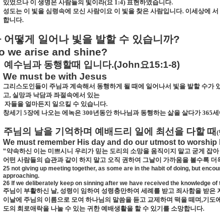
있었으나 이 생명은 사람들의 빛이라
(
요
1:4)
표현하였습니다
.
성도는 이 빛을 심령속에 모신 사람이요 이 빛을 찾은 사람입니다
.
이세상에 서
합니다
.
가
어떻게
일어나
빛을
발할
수
있습니까
?
 we arise and shine?
예수님과
동행할때
입니다
.(John
요
15:1-8)
We must be with Jesus
그리스도인들이 주님과 계속해서 동행하게 될 때에 일어나서 빛을 발할 수가 
고
,
실망과 낙담과 좌절속에서 있는
자들을 얼마든지 일으킬 수 있습니다
.
창세기
5
장에 나오는 에녹은
300
년동안 하나님과
동행하는 삶을 살다가
365
세
주님의 날을 기억하며 예배드리 일에 최선을 다할 때
(
We must remember His day and do our utmost to worship
“
약속하신 이는 미쁘시니 우리가 믿는 도리의 소망을 움직이지 말고 굳게 잡
어떤 사람들의 습관과 같이 하지 말고 오직 권하여 그날이 가까움을 볼수록 
25 not giving up meeting together, as some are in the habit of doing, but enc
approaching.
26 If we deliberately keep on sinning after we have received the knowledge of th
주님이 부활하신 날
,
성령이 임하여 성령충만하여 세례를 받고 죄사함을 받은 
이날에 주님의 이름으로 모여 하나님의 말씀을 듣고 교제하며 떡을 떼며
,
기도에
도의 희로애락을 나눌 수 있는 귀한 예배생활을 할 수 있기를 소망합니다
.