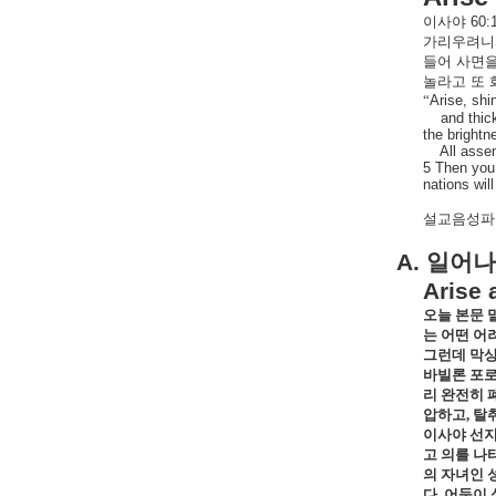
이사야
60:
가리우려니
들어
사면
놀라고
또
“
Arise, shi
and thic
the brightn
All asse
5 Then you 
nations wil
설교음성파
A.
일어나
Arise 
오늘 본문
는 어떤 어
그런데 막상
바빌론 포로
리 완전히 
압하고
,
탈
이사야 선지
고 의를 나
의 자녀인 
다
.
어둠이 