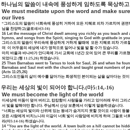
하나님의 말씀이 내속에 풍성하게 임하도록 묵상하고
We must meditate upon the word and make sure th
our lives
“
그리스도의 말씀이 너희속에 풍성히 거하여 모든 지혜로 피차 가르치며 권면
님을 찬양하고
(
골로새서
3:16)
16 Let the message of Christ dwell among you richly as you teach an
hymns, and songs from the Spirit, singing to God with gratitude in your
그리스도의 말씀이 우리속에 풍성하게 거하게 될때에
모든 지혜로 피차 가르
며
이 어두움의 세상에 내가 영적으로 일어나 빛을 발 할 수가 있습니다
.
마치 바울과 바나바가 안디옥에 가서 교회에
1
년간 모여 있어 큰 무리를 가
되었다고
(
행
11:25,26)
하였습니다
.
25 Then Barnabas went to Tarsus to look for Saul, 26 and when he foun
Barnabas and Saul met with the church and taught great numbers of peop
(Acts 11:25,26)
그리스도인들의 삶이 예수를 닮아가는
희생적인 본이되는 삶을 살아다는 것이
우리는 세상의 빛이 되어야 합니다
.(
마
5:14,-16)
We must become the light of the world
이세상에 어둠이 덮어 버리고
,
캄캄함이 사람들을 가리고 있더러래 우리 그리
서 빛을 발해야만 합니다
.
주님께서 산상 보훈에서 이렇게 말씀하셨습니다
.
“
너희는 세상의 빛이라 산위에 있는 동네가 숨겨지지 못할 것이요 사람이 등불
모든 사람에게 비치느니라 이같이 너희 빛이 사람앞에 비치게 하여 그들로 너희
라
(
마
5:14-16)
하셨습니다
.
14 “You are the light of the world. A town built on a hill cannot be hid