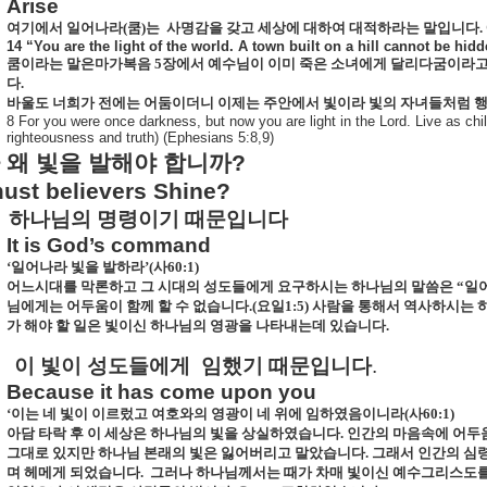
Arise
여기에서 일어나라
(
쿰
)
는
사명감을 갖고 세상에 대하여 대적하라는 말입니다
.
14 “You are the light of the world. A town built on a hill cannot be hidd
쿰이라는 말은마가복음
5
장에서 예수님이 이미 죽은 소녀에게 달리다굼이라고
다
.
바울도 너희가 전에는 어둠이더니
이제는 주안에서 빛이라 빛의 자녀들처럼
행
8 For you were once darkness, but now you are light in the Lord. Live as childre
righteousness and truth) (Ephesians 5:8,9)
왜
빛을
발해야
합니까
?
ust believers Shine?
하나님의
명령이기
때문입니다
It is God’s command
‘일어나라 빛을 발하라’
(
사
60:1)
어느시대를 막론하고 그 시대의 성도들에게 요구하시는 하나님의 말씀은 “일
님에게는 어두움이 함께 할 수 없습니다
.(
요일
1:5)
사람을 통해서 역사하시는 
가 해야 할 일은 빛이신 하나님의 영광을 나타내는데 있습니다
.
이
빛이
성도들에게
임했기
때문입니다
.
Because it has come upon you
‘이는 네 빛이 이르렀고 여호와의 영광이 네 위에 임하였음이니라
(
사
60:1)
아담 타락 후 이 세상은 하나님의 빛을 상실하였습니다
.
인간의 마음속에 어두
그대로 있지만 하나님 본래의 빛은 잃어버리고 말았습니다
.
그래서 인간의 심
며 헤메게 되었습니다
.
그러나 하나님께서는 때가 차매 빛이신 예수그리스도