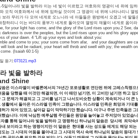
1-5
일어나라
빛을
발하라
이는
네
빛이
이르렀고
여호와의
영광이
네
위에
임하
와
오직
여호와께서
네
위에
임하실
것이며
그
영광이
네
위에
나타나리니
열
을
보라
무리가
다
모여
네게로
오느니라
네
아들들은
원방에서
오겠고
네
딸들
화창하리니
이는
바다의
풍부가
네게로
돌아오며
열방의
재물이
네게로
옴이라
ne, for your light has come, and the glory of the Lord rises upon you.2 See, d
k darkness is over the peoples, but the Lord rises upon you and his glory appe
ess of your dawn. 4 “Lift up your eyes and look about you:
mble and come to you; your sons come from afar,
and your daughters are car
will look and be radiant, your heart will throb and swell with joy; the wealth on
l come. (Isaiah 60:1-5)
일 듣기:
073121.mp3
라
빛을
발하라
and Shine
 말씀은 이스라엘이 바벨론에서의
70
년간 포로생활로 연단된 뒤에 고레스칙령으로
려움을 당했을 때 이것만 해결되면
,
이 이 때만 넘기면
,
이 고비만 넘기면 하고 앞
 그 문제가 해결되고 그 고비를 넘기고 나서도비슷한 상황이 계속되거나 더 큰 
 생활에서 돌아온 이스라엘 민족이 그랬습니다
.
이스라엘 민족은 희망과 기대를
폐허가 되어 있었고
,
살아갈 길이 막막하기만 했습니다
.
더구나 주변 민족들은 그
취했습니다
.
이에 낙심한 예루살렘 주민들은 원망을 늘어놓고 주저앉아 있었습
자를 통해 일어나라 빛을 발하라 고 명령하신 하나님의 말씀은
당시에
죄악속에
타내 보이라고 하는 명령이지만 이 말씀은
현대를 사는 성도들 에게도 해당 되는
성도는 그 시대의 어둠을 몰아내고 그 시대의 역사 속에 하나님의 말씀의 등대가
심한 곳일수록 필요한 것은 빛입니다
.
어둡기 때문에 그 어둠을 몰아내는 빛이 