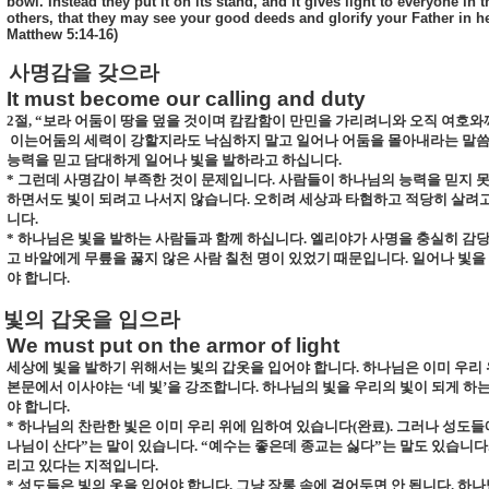
bowl. Instead they put it on its stand, and it gives light to everyone in 
others, that they may see your good deeds and glorify your Father in h
Matthew 5:14-16)
사명감을
갖으라
It must become our calling and duty
2
절
,
“보라 어둠이 땅을 덮을 것이며 캄캄함이 만민을 가리려니와 오직 여호와
이는어둠의 세력이 강할지라도 낙심하지 말고 일어나 어둠을 몰아내라는 말
능력을 믿고 담대하게 일어나 빛을 발하라고 하십니다
.
*
그런데 사명감이 부족한 것이 문제입니다
.
사람들이 하나님의 능력을 믿지 
하면서도 빛이 되려고 나서지 않습니다
.
오히려 세상과 타협하고 적당히 살려
니다
.
*
하나님은 빛을 발하는 사람들과 함께 하십니다
.
엘리야가 사명을 충실히 감당
고 바알에게 무릎을 꿇지 않은 사람 칠천 명이 있었기 때문입니다
.
일어나 빛을
야 합니다
.
.
빛의
갑옷을
입으라
We must put on the armor of light
세상에 빛을 발하기 위해서는 빛의 갑옷을 입어야 합니다
.
하나님은 이미 우리
본문에서 이사야는 ‘네 빛’을 강조합니다
.
하나님의 빛을 우리의 빛이 되게 하
야 합니다
.
*
하나님의 찬란한 빛은 이미 우리 위에 임하여 있습니다
(
완료
).
그러나 성도들
나님이 산다”는 말이 있습니다
.
“예수는 좋은데 종교는 싫다”는 말도 있습니다
리고 있다는 지적입니다
.
*
성도들은 빛의 옷을 입어야 합니다
.
그냥 장롱 속에 걸어두면 안 됩니다
.
하나