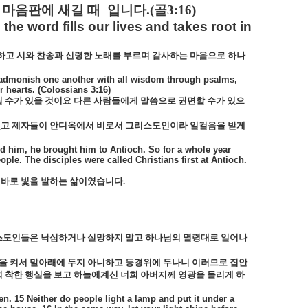
 마음판에 새길 때
입니다
.(
골
3:16)
e word fills our lives and takes root in
하고 시와 찬송과 신령한 노래를 부르며 감사하는 마음으로 하나
d admonish one another with all wisdom through psalms,
 hearts. (Colossians 3:16)
칠 수가 있을 것이요 다른 사람들에게 말씀으로 권면할 수가 있으
르쳤고 제자들이 안디옥에서 비로서 그리스도인이라 일컬음을 받게
d him, he brought him to Antioch. So for a whole year
le. The disciples were called Christians first at Antioch.
 바로 빛을 발하는 삶이였습니다
.
스도인들은 낙심하거나 실망하지 말고 하나님의 멸령대로 일어나
을 켜서 말아래에 두지 아니하고 등경위에 두나니 이러므로 집안
 착한 행실을 보고 하늘에계신 너희 아버지께 영광을 돌리게 하
den. 15 Neither do people light a lamp and put it under a