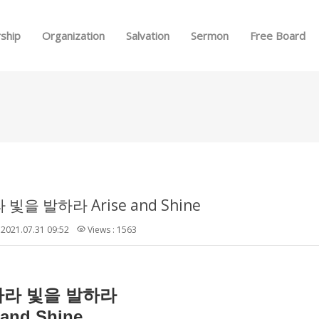
Skip to menu
ship
Organization
Salvation
Sermon
Free Board
빛을 발하라 Arise and Shine
2021.07.31 09:52
Views : 1563
나라
빛을
발하라
 and Shine