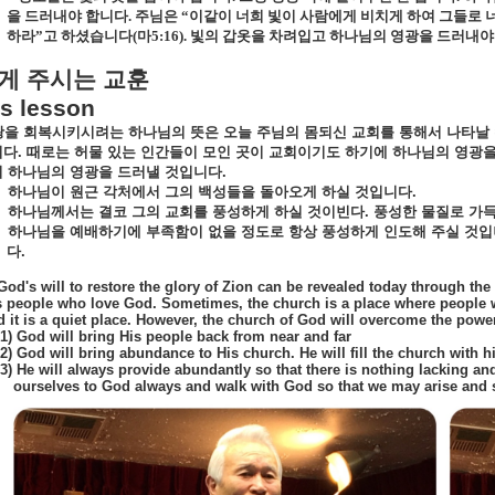
을 드러내야 합니다
.
주님은 “이같이 너희 빛이 사람에게 비치게 하여 그들로 
하라”고 하셨습니다
(
마
5:16).
빛의 갑옷을 차려입고 하나님의 영광을 드러내야
게
주시는
교훈
s lesson
광을
회복시키시려는
하나님의
뜻은
오늘
주님의
몸되신
교회를
통해서
나타날
니다
.
때로는
허물
있는
인간들이
모인
곳이
교회이기도
하기에
하나님의
영광
시
하나님의
영광을
드러낼
것입니다
.
하나님이
원근
각처에서
그의
백성들을
돌아오게
하실
것입니다
.
하나님께서는
결코
그의
교회를
풍성하게
하실
것이빈다
.
풍성한
물질로
가
하나님을
예배하기에
부족함이
없을
정도로
항상
풍성하게
인도해
주실
것입
다
.
 God's will to restore the glory of Zion can be revealed today through the
s people who love God. Sometimes, the church is a place where people w
d it is a quiet place. However, the church of God will overcome the power
1) God will bring His people back from near and far
2) God will bring abundance to His church. He will fill the church with 
3) He will always provide abundantly so that there is nothing lacking an
ourselves to God always and walk with God so that we may arise and 