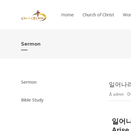
Home
Church of Christ
Wor
Sermon
Sermon
일어나라 
admin
Bible Study
일어
Arise