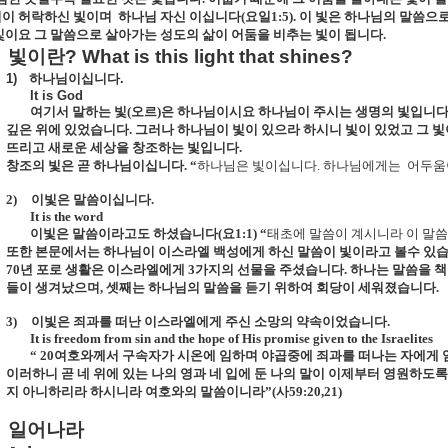
님이 허락하신 빛이며
하나님 자신 이십니다
(
요일
1:5).
이 빛은 하나님의 말씀으로
빛이요 그 말씀으로 살아가는 성도의 삶이 어둠을 비추는 빛이 됩니다
.
빛이란
? What is this light that shines?
1)
하나님이십니다
.
It is God
여기서 말하는 빛
(
오르
)
은 하나님이시요 하나님이 주시는 생명의 빛입니
깊은 위에 있었습니다
.
그러나 하나님이 빛이 있으라 하시니 빛이 있었고 그 
뜨리고 새로운 세상을 창조하는 빛입니다
.
창조의 빛은 곧 하나님이십
니다
.
“
하나님은 빛이십니다
.
하나님에게는
어두움
2)
이빛은 말씀이십니다
.
It is the word
이빛은 말씀이라고도 하셨습니다
(
요
1:1)
“
태초에 말씀이 계시니라 이 말씀
또한 본문에서는 하나님이 이스라엘 백성에게 하신 말씀이 빛이라고 볼수 있
70
년 포로 생활은 이스라엘에게
3
가지의 선물을 주셨습니다
.
하나는 말씀을 
들이 생겨났으며
,
셋째는 하나님의 말씀을 듣기 위하여 회당이 세워졌습니다
.
3)
이빛은 죄과를 떠난 이스라엘에게 주신 소망의 약속이었습니다
.
It is freedom from sin and the hope of His promise given to the Israelites
“ 20
여호와께서 구속자가 시온에 임하며 야곱중에 죄과를 떠나는 자에게
이러하니 곧 네 위에 있는 나의 영과 네 입에 둔 나의 말이 이제부터 영원하도
지 아니하리라 하시니라 여호와의 말씀이니라
”(
사
59:20,21)
일어나라