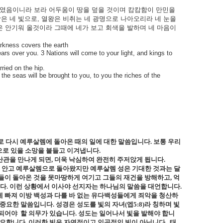
였음이니라
보라
어두움이
땅을
덮을
것이며
캄캄함이
만민을
방은
네
빛으로
,
열왕은
비취는
네
광명으로
나아오리라
네
눈을
은
안기워
올것이라
그때에
네가
보고
회색을
발하며
네
마음이
arkness covers the earth
ars over you. 3 Nations will come to your light, and kings to
ried on the hip.
 the seas will be brought to you, to you the riches of the
 다시 예루살렘에 돌아온 때의 일에 대한 말씀입니다
.
보통 우리
으로 있을 소망을 붙들고 이겨냅니다
.
난관을 만나게 되면
,
더욱 낙심하여 완전히 주저앉게 됩니다
.
 안고 예루살렘으로 돌아왔지만 예루살렘 성은 기대한 것과는 달
들이 돌아온 것을 못마땅하게 여기고 그들의 재건을 방해하고
,
억
니다
.
이런 상황에서 이사야 선지자는 하나님의 말씀을 대언합니다
.
 빠져 이방 백성과 다를 바 없는 유다백성들에게 죄악을 청산하
 중요한 말씀입니다
.
성경은 성도를 빛의 자녀
(
엡
5:8)
라 칭하며 빛
 되어야
할 의무가 있습니다
.
성도는 일어나서 빛을 발해야 합니
필요합니다
.
이러한 빛은 자연적이고 인공적인 빛이 아닙니다
.
태