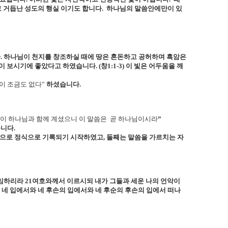
 거듭난 성도의 행실 이기도 합니다
.
하나님의 말씀안에만이 있
다
.
하나님이 천지를 창조하실 때에 땅은 혼돈하고 공허하며 흑암은
빛이 보시기에 좋았다고 하였습니다
. (
창
1:1-3)
이 빛은 어두움을 깨
이 조금도 없다”
하셨습니다
.
이 하나님과 함께 계셨으니 이 말씀은
곧 하나님이시라
”
습니다
.
책으로 정식으로 기록되기 시작하였고
,
둘째는 말씀을 가르치는 자
 임하리라
21
여호와께서 이르시되 내가 그들과 세운 나의 언악이
록 네 입에서와 네 후손의 입에서와 네 후순의 후손의 입에서 떠나