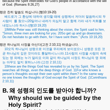
because the Spirit intercedes for God’s people in accordance with the will
of God. (Romans 8:26,27)
령은
친히
말씀도
하십니다
.(
행
10:19-20)
베드로가
그
환상에
대하여
생각할
때에
성령께서
저더러
말씀하시되
두
사람이
를
찾으니
20
일어나
내려가
의심치
말고
함께
가라
내가
저희를
보
내었느니라
하시니
(
행
10:19,20)
19While Peter was still thinking about the vision, the Spirit said to him,
“Simon, three men are looking for you. 20So get up and go downstairs.
Do not hesitate to go with them, for I have sent them.” (Acts 10:19,20)
령은
하나님의
사정을
아신다
(
고전
2:10,11)
하셨습니다
.
10
오직
하나님이
성령으로
이것을
우리에게
보이셨으니
성령은
모든
것
곧
하나님의
깊은
것이라도
통달하시느니라
.11
사람의
사정을
사람의
속에
있는
영
외에는
누가
알리요
이와
같이
하나님의
사정도
하나님의
영
외에
는
아무도
알지
못하느니라
.(
고전
2:10,11)
10these are the things God has revealed to us by his Spirit. The Spirit
searches all things, even the deep things of God. 11For who knows a
person’s thoughts except their own spirit within them? In the same way
no one knows the thoughts of God except the Spirit of God. (1Corinthians
2:10,11)
B.
?
왜
성령의
인도를
받아야
합니까
Why should we be guided by the
Holy Spirit?