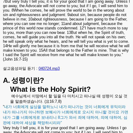
7But very truly I tell you, it is for your good that I am going away. Unless I
go away, the Advocate will not come to you; but if I go, I will send him to
you. 8When he comes, he will prove the world to be in the wrong about
sin and righteousness and judgment: 9about sin, because people do not
believe in me; 10about righteousness, because I am going to the Father,
where you can see me no longer; 11and about judgment, because the
prince of this world now stands condemned. 12“I have much more to say
to you, more than you can now bear. 13But when he, the Spirit of truth,
comes, he will guide you into all the truth. He will not speak on his own;
he will speak only what he hears, and he will tell you what is yet to come.
14He will glorify me because it is from me that he will receive what he will
make known to you. 15All that belongs to the Father is mine. That is why
I said the Spirit will receive from me what he will make known to you.”
(John 16:7-15)
설교음성파일 듣기 :
040724.mp3
A.
?
성령이란
What is the Holy Spirit?
예수님께서
이땅에서
할
일을
다
마치시고
떠나실
때
성령이
오실
것
을
말씀하셨습니다
. (
요
16:7,8)
“
내가
너희에게
실상을
말하노니
내가
떠나가는
것이
너희에게
유익이라
내가
떠나가지
아니하면
보혜사가
너희에게로
오시지
아니할
것이요
가면
내가
그를
너희에게로
보내리니
8
그가
와서
죄에
대하여
,
의에
대하여
,
심
판에
대하여
세상을
책망하시리라
”
Very truly I tell you, it is for your good that I am going away. Unless I go
away, the Advocate will not come to you; but if I go, I will send him to