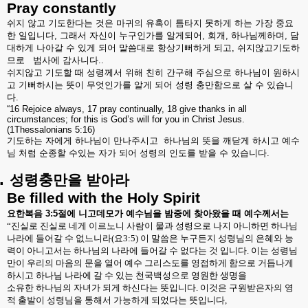
Pray constantly
쉬지
않고
기도한다는
것은
마귀의
유혹이
틈타지
못하게
하는
가장
중요
한
일입니다
,
그래서
자신이
누구인가를
알게되어
,
회개
,
하나님께하며
,
담
대하게
나아갈
수
있게
되어
말씀대로
항상기뻐하게
되고
,
쉬지않고기도하
므로
범사에
감사니다
..
쉬지않고
기도할
때
성령께서
위해
친히
간구해
주심으로
하나님이
원하시
고
기뻐하시는
뜻이
무엇인가를
알게
되어
성령
충만함으로
살
수
있습니
다
.
“16 Rejoice always, 17 pray continually, 18 give thanks in all
circumstances; for this is God’s will for you in Christ Jesus.
(1Thessalonians 5:16)
기도하는
자에게
하나님이
만나주시고
하나님의
뜻을
깨닫게
하시고
예수
님
처럼
순종할
수있는
자가
되어
성령의
인도를
받을
수
있습니다
.
.
성령충만을
받아라
Be filled with the Holy Spirit
요한복음
3:5
절에
니고데모가
예수님을
밤중에
찾아왔을
때
예수께서는
“
진실로 진실로 네게 이르노니 사람이 물과 성령으로 나지 아니하면 하나님
나라에 들어갈 수 없느니라
(
요
3:5)
이 말씀은 누구든지 성령님의 은혜와 능
력이 아니고서는 하나님의 나라에 들어갈 수 없다는 것 입니다
.
이는 성령님
만이 우리의 마음의 문을 열어 예수 그리스도를 영접하게 함으로 거듭나게
하시고 하나님 나라에 갈 수 있는 천국백성으로 영원한 생명을
소유한 하나님의 자녀가 되게 하신다는 뜻입니다
.
이것은 구원받은자의 영
적 출발이 성령님을 통해서 가능하게 되었다는 뜻입니다
,