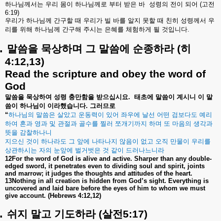
하나님께서는
우리
몸이
하나님께로
부터
받은
바
성령의
전이
되어
(
고전
6:19)
우리가
하나님께
간구할
때
우리가
빌
바를
알지
못할
때
친히
성령께서
우
리를
위해
하나님께
간구해
주시는
은혜를
체험하게
될
것입니다
.
.
말씀을
묵상하며
그
말씀에
순종하라
(
히
4:12,13)
Read the scripture and obey the word of
God
말씀을
묵상하여
성령
충만함을
받으십시요
.
태초에
말씀이
계시니
이
말
씀이
하나님이
이라했습니다
.
그러므로
“
하나님의
말씀은
살았고
운동력이
있어
좌우에
날선
어떤
검보다도
예리
하여
혼과
영과
및
관절과
골수를
찔러
쪼개기까지
하며
또
마음의
생각과
뜻을
감찰하나니
지으신
것이
하나라도
그
앞에
나타나지
않음이
없고
오직
만물이
우리를
상관하시는
자의
눈앞에
벌거벗은
것
같이
드러나느니라
12For the word of God is alive and active. Sharper than any double-
edged sword, it penetrates even to dividing soul and spirit, joints
and marrow; it judges the thoughts and attitudes of the heart.
13Nothing in all creation is hidden from God’s sight. Everything is
uncovered and laid bare before the eyes of him to whom we must
give account. (Hebrews 4:12,12)
.
쉬지
말고
기도하라
(
살전
5:17)