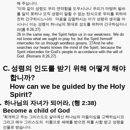
해
주십니다
.
“
이와
같이
성령도
우리
연약함을
도우시나니
우리가
마땅히
빌바
를
알지
못하나
오직
성령이
말할
수
없는
탄식으로
우리를
위하여
친히
간구하시느니라
.
마음을
감찰하시는
이가
성령의
생각을
아
시나니
이는
성령이
하나님의
뜻대로
성도를
위하여
간구하심이니
라
(
롬
8:26,27)
26 In the same way, the Spirit helps us in our weakness. We do
not know what we ought to pray for, but the Spirit himself
intercedes for us through wordless groans. 27And he who
searches our hearts knows the mind of the Spirit, because the
Spirit intercedes for God’s people in accordance with the will of
God. (Romans 8:26,27)
C.
성령의
인도를
받기
위해
어떻게
해야
?
합니까
How can we be guided by the Holy
Spirit?
.
하나님의
자녀가
되어라
, (
행
2:38)
Become a child of God
“
회개하고
주는
그리스도요
살아계신
하나님의
아들이심을
고백하십시요
그리고
예수
그리스도의
이름으로
셰례를
받으면
죄를
사함
받고
성령을
선물로
받습니다
.