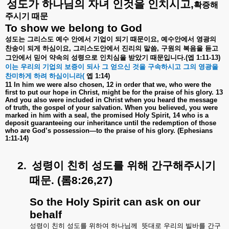
성도가
하나님의
자녀
인것을
인치시고
,
확증해
주시기
때문
To show we belong to God
성도는
그리스도
예수
안에서
기업이
되기
때문이요
,
예수안에서
영광의
찬송이
되게
하심이요
,
그리스도안에서
진리의
말씀
,
구원의
복음을
듣고
그안에서
믿어
약속의
성령으로
인치심을
받았기
때문입니다
.(
엡
1:11-13)
이는
우리의
기업의
보증이
되사
그
얻으신
것을
구속하시고
그의
영광을
찬미하게
하려
하심이니라
(
엡
1:14)
11 In him we were also chosen, 12 in order that we, who were the
first to put our hope in Christ, might be for the praise of his glory. 13
And you also were included in Christ when you heard the message
of truth, the gospel of your salvation. When you believed, you were
marked in him with a seal, the promised Holy Spirit, 14 who is a
deposit guaranteeing our inheritance until the redemption of those
who are God’s possession—to the praise of his glory. (Ephesians
1:11-14)
2.
성령이
친히
성도를
위해
간구해주시기
때문
. (
롬
8:26,27)
So the Holy Spirit can ask on our
behalf
성령이
친히
성도를
위하여
하나님께
뜻대로
우리의
빌바를
간구