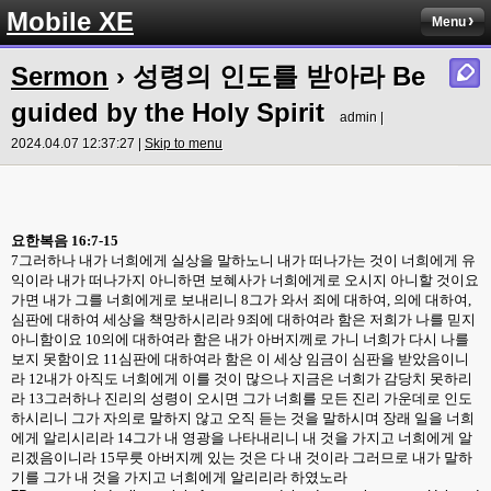
Mobile XE
Menu
Sermon
› 성령의 인도를 받아라 Be
guided by the Holy Spirit
admin |
2024.04.07 12:37:27 |
Skip to menu
요한복음
16:7-15
7
그러하나 내가 너희에게 실상을 말하노니 내가 떠나가는 것이 너희에게 유
익이라 내가 떠나가지 아니하면 보혜사가 너희에게로 오시지 아니할 것이요
가면 내가 그를 너희에게로 보내리니
8
그가 와서 죄에 대하여
,
의에 대하여
,
심판에 대하여 세상을 책망하시리라
9
죄에 대하여라 함은 저희가 나를 믿지
아니함이요
10
의에 대하여라 함은 내가 아버지께로 가니 너희가 다시 나를
보지 못함이요
11
심판에 대하여라 함은 이 세상 임금이 심판을 받았음이니
라
12
내가 아직도 너희에게 이를 것이 많으나 지금은 너희가 감당치 못하리
라
13
그러하나 진리의 성령이 오시면 그가 너희를 모든 진리 가운데로 인도
하시리니 그가 자의로 말하지 않고 오직 듣는 것을 말하시며 장래 일을 너희
에게 알리시리라
14
그가 내 영광을 나타내리니 내 것을 가지고 너희에게 알
리겠음이니라
15
무릇 아버지께 있는 것은 다 내 것이라 그러므로 내가 말하
기를 그가 내 것을 가지고 너희에게 알리리라 하였노라