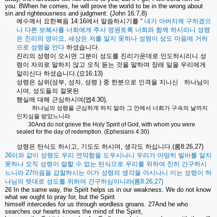
you. 8When he comes, he will prove the world to be in the wrong about
sin and righteousness and judgment: (John 16:7,8)
예수께서
요한복음
14:16
에서
말씀하시기를
“
내가
아버지께
구하겠으
니
다른
보혜사를
너희에게
주사
영원토록
너희와
함께
하시리니
성령
은
진리의
영이요
,
세상은
저를
알지
못하나
성령이
성도
마음에
거하
므로
성령을
안다
하셨습니다
.
진리의
성령이
오시면
그분이
성도를
진리가운데로
인도하시리니
성
령이
자의로
말하지
않고
오직
듣는
것을
말하며
장래
일을
우리에게
알리신다
하셨습니다
.(
요
16:13)
성령은
삼위
(
성부
,
성자
,
성령
)
중
한분으로
인격을
지니신
하나님이
시며
,
성도들의
잘못된
행실에
대해
근심하시며
(
엡
4:30),
하나님의
성령을
근심하게
하지
말라
그
안에서
너희가
구속의
날까지
인치심을
받았느니라
30And do not grieve the Holy Spirit of God, with whom you were
sealed for the day of redemption. (Ephesians 4:30)
성령은
탄식도
하시고
,
기도도
하시며
,
생각도
하십니다
.(
롬
8:26,27)
26
이와
같이
성령도
우리
연약함을
도우시나니
우리가
마땅히
빌바를
알지
못하나
오직
성령이
말할
수
없는
탄식으로
우리를
위하여
친히
간구하시
느니라
27
마음을
감찰하시는
이가
성령의
생각을
아시나니
이는
성령이
하
나님의
뜻대로
성도를
위하여
간구하심이니라
(
롬
8:26,27)
26 In the same way, the Spirit helps us in our weakness. We do not know
what we ought to pray for, but the Spirit
himself intercedes for us through wordless groans. 27And he who
searches our hearts knows the mind of the Spirit,