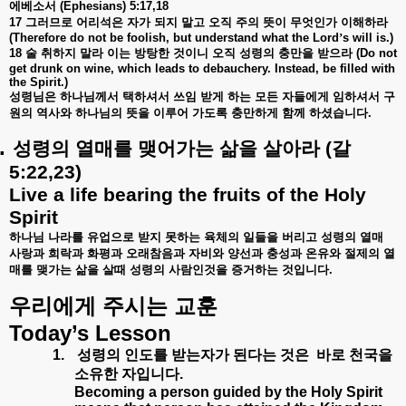
에베소서
(Ephesians) 5:17,18
17
그러므로
어리석은
자가
되지
말고
오직
주의
뜻이
무엇인가
이해하라
(Therefore do not be foolish, but understand what the Lord
’
s will is.)
18
술
취하지
말라
이는
방탕한
것이니
오직
성령의
충만을
받으라
(Do not
get drunk on wine, which leads to debauchery. Instead, be filled with
the Spirit.)
성령님은
하나님께서
택하셔서
쓰임
받게
하는
모든
자들에게
임하셔서
구
원의
역사와
하나님의
뜻을
이루어
가도록
충만하게
함께
하셨습니다
.
.
성령의
열매를
맺어가는
삶을
살아라
(
갈
5:22,23)
Live a life bearing the fruits of the Holy
Spirit
하나님
나라를
유업으로
받지
못하는
육체의
일들을
버리고
성령의
열매
사랑과
희락과
화평과
오래참음과
자비와
양선과
충성과
온유와
절제의
열
매를
맺가는
삶을
살때
성령의
사람인것을
증거하는
것입니다
.
우리에게
주시는
교훈
Today’s Lesson
1.
성령의
인도를
받는자가
된다는
것은
바로
천국을
소유한
자입니다
.
Becoming a person guided by the Holy Spirit