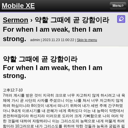
Mobile XE
Menu
Sermon
› 약할 그때에 곧 강함이라
For when I am weak, then I am
strong.
admin | 2023.11.23 11:00:22 |
Skip to menu
약할
그때에
곧
강함이라
For when I am weak, then I am
strong.
고후
12:7-10
7
여러
계시를
받은
것이
지극히
크므로
너무
자고하지
않게
하시려고
내
육
체에
가시
곧
사단의
사자를
주셨으니
이는
나를
쳐서
너무
자고하지
않게
하려
하심이니라
8
이것이
내게서
떠나기
위하여
내가
세번
주께
간구하였
더니
9
내게
이르시기를
내
은혜가
네게
족하도다
이는
내
능력이
약한데서
온전하여짐이라
하신지라
이러므로
도리어
크게
기뻐함으로
나의
여러
약
한
것들에
대하여
자랑하리니
이는
그리스도의
능력으로
내게
머물게
하려
함이라
10
그러므로
내가
그리스도를
위하여
약한
것들과
능욕과
궁핍과
핍