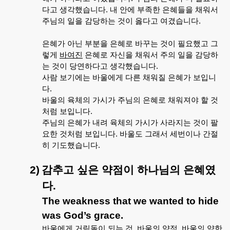
다고
생각했습니다
.
내
안에
부족한
은혜들을
채워서
주님의
일을
감당하는
것이
옳다고
여겼습니다
.
은혜가
아닌
부분을
은혜로
바꾸는
것이
필요했고
그
렇게
바여진
은혜로
자신을
채워서
주의
일을
감당하
는
것이
당연하다고
생각했습니다
.
사람
보기에는
바울에게
다른
채워질
은혜가
보입니
다
.
바울의
육체의
가시가
주님의
은혜로
채워져야
할
것
처럼
보입니다
.
주님의
은혜가
내려
육체의
가시가
사라지는
것이
팔
요한
것처럼
보입니다
.
바울도
그래서
세번이나
간절
히
기도했습니다
.
2)
감추고
싶은
약점이
하나님의
은혜였
다
.
The weakness that we wanted to hide
was God’s grace.
바울에게
거림돌이
되는
것
,
바울의
약점
,
바울의
약한