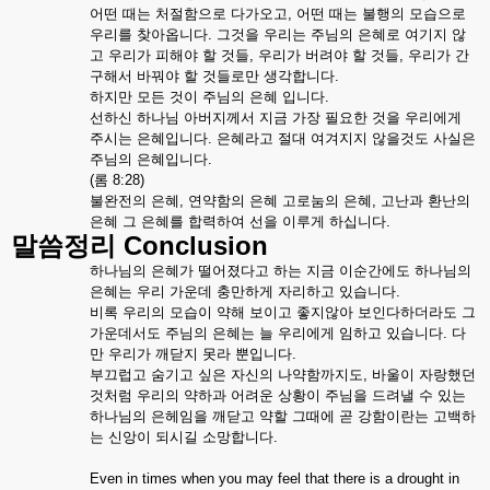
어떤
때는
처절함으로
다가오고
,
어떤
때는
불행의
모습으로
우리를
찾아옵니다
.
그것을
우리는
주님의
은혜로
여기지
않
고
우리가
피해야
할
것들
,
우리가
버려야
할
것들
,
우리가
간
구해서
바꿔야
할
것들로만
생각합니다
.
하지만
모든
것이
주님의
은혜
입니다
.
선하신
하나님
아버지께서
지금
가장
필요한
것을
우리에게
주시는
은혜입니다
.
은혜라고
절대
여겨지지
않을것도
사실은
주님의
은혜입니다
.
(
롬
8:28)
불완전의
은혜
,
연약함의
은혜
고로눔의
은혜
,
고난과
환난의
은혜
그
은혜를
합력하여
선을
이루게
하십니다
.
Conclusion
말씀정리
하나님의
은혜가
떨어졌다고
하는
지금
이순간에도
하나님의
은혜는
우리
가운데
충만하게
자리하고
있습니다
.
비록
우리의
모습이
약해
보이고
좋지않아
보인다하더라도
그
가운데서도
주님의
은혜는
늘
우리에게
임하고
있습니다
.
다
만
우리가
깨닫지
못라
뿐입니다
.
부끄럽고
숨기고
싶은
자신의
나약함까지도
,
바울이
자랑했던
것처럼
우리의
약하과
어려운
상황이
주님을
드려낼
수
있는
하나님의
은헤임을
깨닫고
약할
그때에
곧
강함이란는
고백하
는
신앙이
되시길
소망합니다
.
Even in times when you may feel that there is a drought in