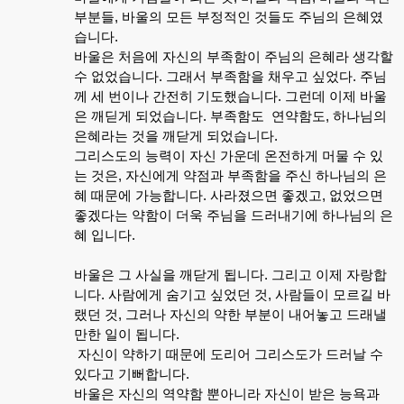
부분들
,
바울의
모든
부정적인
것들도
주님의
은혜였
습니다
.
바울은
처음에
자신의
부족함이
주님의
은혜라
생각할
수
없었습니다
.
그래서
부족함을
채우고
싶었다
.
주님
께
세
번이나
간전히
기도했습니다
.
그런데
이제
바울
은
깨딛게
되었습니다
.
부족함도
연약함도
,
하나님의
은혜라는
것을
깨닫게
되었습니다
.
그리스도의
능력이
자신
가운데
온전하게
머물
수
있
는
것은
,
자신에게
약점과
부족함을
주신
하나님의
은
혜
때문에
가능합니다
.
사라졌으면
좋겠고
,
없었으면
좋겠다는
약함이
더욱
주님을
드러내기에
하나님의
은
혜
입니다
.
바울은
그
사실을
깨닫게
됩니다
.
그리고
이제
자랑합
니다
.
사람에게
숨기고
싶었던
것
,
사람들이
모르길
바
랬던
것
,
그러나
자신의
약한
부분이
내어놓고
드래낼
만한
일이
됩니다
.
자신이
약하기
때문에
도리어
그리스도가
드러날
수
있다고
기뻐합니다
.
바울은
자신의
역약함
뿐아니라
자신이
받은
능욕과