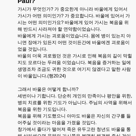
Paul?
가시가
무엇인가
?
가
중요한게
아니라
바울에게
있어서
가시가
어떤
의미인가
?
가
중요합니다
.
바울에
있어서
가
시는
어떤
의미인가요
?
바울에게
있어
가시는
복음을
위
해
반드시
사라져야
할
연약함이었습니다
.
바울에게
가시는
괴로움이었습니다
.
몸에
병이
있는지
아
니면
장애가
있든지
어떤
것이든간에
바울에겐
괴로움이
었을
것입니다
.
바울의
더욱
괴로웠던
것은
가시로
인해
복음의
길이
막힐
지도
모르다는
두려움
이었습니다
.
복음을
증거하는
일에
생명조차
조금도
귀한
것으로
여기지
않겠다고
말한
사람
이
바울입니다
.(
행
20:24)
그래서
바울은
어떻게
합니까
?
세번이나
기합니다
.
단순히
개인의
만족이나
평안을
위한
,
병의
치료를
위한
기도가
아닙니다
.
주님의
사역을
위해서
복음을
위한
기도입니다
.
복음을
위해
기도했으니
아마도
바울은
자신의
간구를
들
어주실
것이라는
마음을
가졌을
것입다
.
창가에서
졸다가
떨어져
죽은
유두고란
청년도
바울을
통
해
살리셨으면
육체의
가시쯤은
분명히
해결해
주실
것이