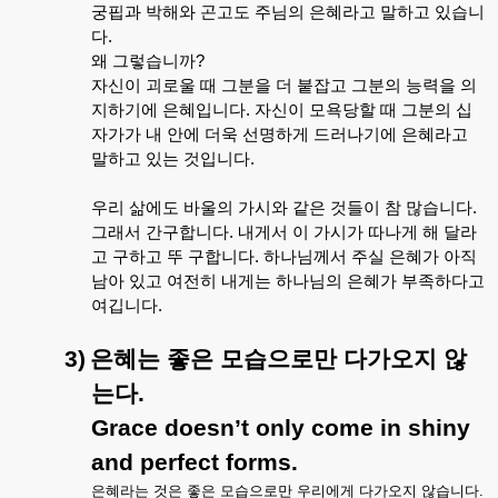
궁핍과
박해와
곤고도
주님의
은혜라고
말하고
있습니
다
.
왜
그렇습니까
?
자신이
괴로울
때
그분을
더
붙잡고
그분의
능력을
의
지하기에
은혜입니다
.
자신이
모욕당할
때
그분의
십
자가가
내
안에
더욱
선명하게
드러나기에
은혜라고
말하고
있는
것입니다
.
우리
삶에도
바울의
가시와
같은
것들이
참
많습니다
.
그래서
간구합니다
.
내게서
이
가시가
따나게
해
달라
고
구하고
뚜
구합니다
.
하나님께서
주실
은혜가
아직
남아
있고
여전히
내게는
하나님의
은혜가
부족하다고
여깁니다
.
3)
은혜는
좋은
모습으로만
다가오지
않
는다
.
Grace doesn’t only come in shiny
and perfect forms.
은혜라는
것은
좋은
모습으로만
우리에게
다가오지
않습니다
.