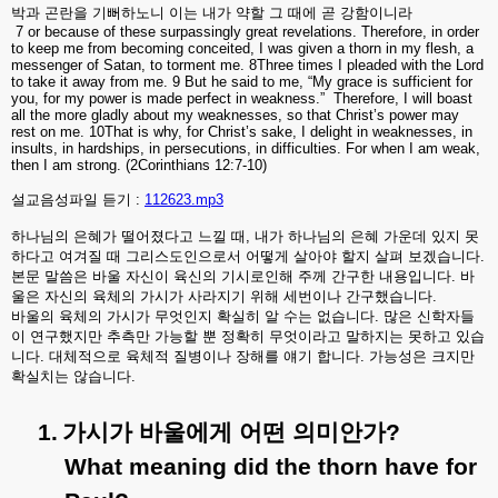
박과
곤란을
기뻐하노니
이는
내가
약할
그
때에
곧
강함이니라
7 or because of these surpassingly great revelations. Therefore, in order
to keep me from becoming conceited, I was given a thorn in my flesh, a
messenger of Satan, to torment me. 8Three times I pleaded with the Lord
to take it away from me. 9 But he said to me, “My grace is sufficient for
you, for my power is made perfect in weakness.”
Therefore, I will boast
all the more gladly about my weaknesses, so that Christ’s power may
rest on me. 10That is why, for Christ’s sake, I delight in weaknesses, in
insults, in hardships, in persecutions, in difficulties. For when I am weak,
then I am strong. (2Corinthians 12:7-10)
설교음성파일 듣기 :
112623.mp3
하나님의
은혜가
떨어졌다고
느낄
때
,
내가
하나님의
은혜
가운데
있지
못
하다고
여겨질
때
그리스도인으로서
어떻게
살아야
할지
살펴
보겠습니다
.
본문
말씀은
바울
자신이
육신의
기시로인해
주께
간구한
내용입니다
.
바
울은
자신의
육체의
가시가
사라지기
위해
세번이나
간구했습니다
.
바울의
육체의
가시가
무엇인지
확실히
알
수는
없습니다
.
많은
신학자들
이
연구했지만
추측만
가능할
뿐
정확히
무엇이라고
말하지는
못하고
있습
니다
.
대체적으로
육체적
질병이나
장해를
얘기
합니다
.
가능성은
크지만
확실치는
않습니다
.
1.
가시가
바울에게
어떤
의미안가
?
What meaning did the thorn have for