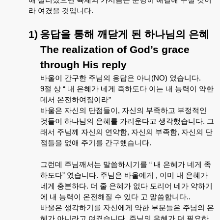
라
여겼을
것입니다
.
1)
응답을
통해
깨닫게
된
하나님의
은혜
The realization of God’s grace
through His reply
바울이
간구한
주님의
응답은
아니
(NO)
였습니다
.
9
절
상
“
내
은혜가
네게
족하도다
이는
내
능력이
약한
데서
온전하여짐이라
”
바울은
자신의
단점들이
,
자신의
부족하고
부정적인
것들이
하나님의
은혜를
가리운다고
생각했습니다
.
그
래서
주님께
자신의
연약함
,
자신의
부족함
,
자신의
단
점들을
없애
주기를
간구했습니다
.
그런데
주님깨서는
말씀하시기를
“
내
은혜가
네게
족
하도다
”
였습니다
.
주님은
바울에게
,
이미
내
은혜가
네게
충분하다
.
더
줄
은혜가
없다
도리어
네가
약하기
에
내
능력이
온전해질
수
있다
고
말씀합니다
..
바울은
생각하기를
자신에게
약한
부분들은
주님의
은
혜가
아니라고
여겼습니다
.
주님의
은혜가
더
필요하