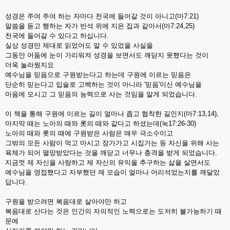
성경은 주여 주여 하는 자마다 천국에 들어갈 것이 아니고(마7:21)
말씀을 듣고 행하는 자가 반석 위에 지은 집과 같아서(마7:24,25)
천국에 들어갈 수 있다고 하십니다.
실상 성경만 제대로 읽었어도 알 수 있었을 사실을
그동안 어둠에 눈이 가리워져 성경을 보면서도 깨닫지 못했다는 것이
더욱 놀라웠지요
예수님을 믿음으로 구원받는다고 하는데 구원에 이르는 믿음은
단순히 믿는다고 입술로 고백하는 것이 아니라 '믿음'이신 예수님을
마음에 모시고 그 믿음의 능력으로 사는 것임을 알게 되었습니다.
이 책을 통해 구원에 이르는 길이 얼마나 좁고 협착한 길인지(마7:13,14),
마지막 때는 노아의 때와 롯의 때와 같다고 하셨는데(눅17:26-30)
노아의 때와 롯의 때에 구원받은 사람은 매우 극소수이고
그밖의 모든 사람이 먹고 마시고 장가가고 시집가는 등 자신을 위해 사는
육체가 되어 멸망받았다는 것을 깨닫고 너무나 충격을 받게 되었습니다.
지금껏 제 자신을 사랑하고 제 자신의 유익을 추구하는 삶을 살면서도
예수님을 영접했다고 자부했던 제 모습이 얼마나 어리석었는지를 깨달았
답니다.
구원을 받으려면 복음대로 살아야만 하고
복음대로 산다는 것은 인간의 자의적인 노력으로는 도저히 불가능하기 때
문에