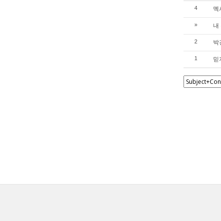
멕
4
내
»
박
2
믿
1