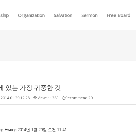
Skip to menu
ship
Organization
Salvation
Sermon
Free Board
에 있는 가장 귀중한 것
2014.01.29 12:28
Views : 1383
Recommend:20
ong Hwang 2014년 1월 29일 오전 11:41