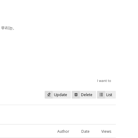
 우리는,
I want to
Update
Delete
List
Author
Date
Views