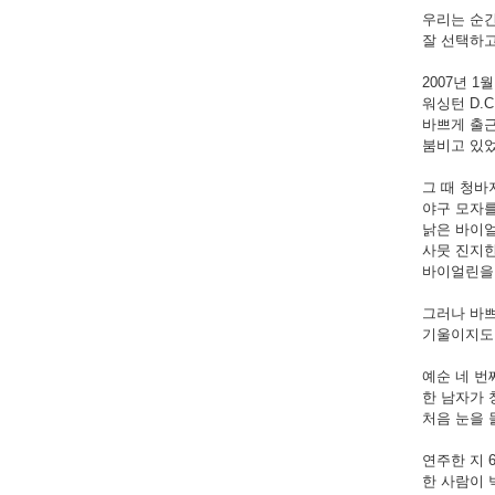
우리는 순
잘 선택하고
2007년 1월
워싱턴 D.
바쁘게 출
붐비고 있었
그 때 청바
야구 모자를
낡은 바이
사뭇 진지
바이얼린을
그러나 바
기울이지도 
예순 네 번
한 남자가 
처음 눈을 
연주한 지 
한 사람이 