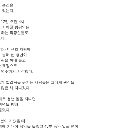
간 순간을
 있는지...
 12일 오전 8시,
C. 지하철 랑팡역은
근하는 직장인들로
다.
지와 티셔츠 차림에
 눌러 쓴 청년이
얼린을 꺼내 들고
한 표정으로
 연주하기 시작했다.
쁘게 발걸음을 옮기는 사람들은 그에게 관심을
않은 채 지나갔다.
째로 청년 앞을 지나던
청년을 향해
돌렸다.
6분이 지났을 때
벽에 기대어 음악을 들었고 43분 동안 일곱 명이