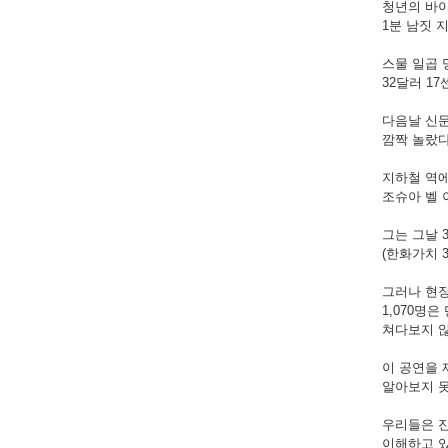
청년의 바
1분 남짓 
스물 일곱 
32달러 1
다음날 신
깜짝 놀랐다
지하철 역
조슈아 벨 
그는 그날 
(한화가치 
그러나 현
1,070명은
쳐다보지 않
이 공연을 
알아보지 못
우리들은 
이해하고 있