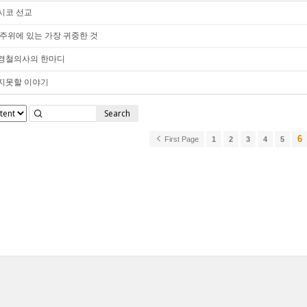
시코 선교
 주위에 있는 가장 귀중한 것
경철의사의 한마디
지못할 이야기
Search
6
First Page
1
2
3
4
5