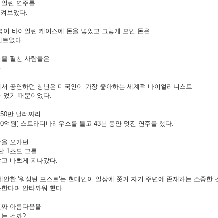
이얼린 연주를
지켜보았다.
명이 바이얼린 케이스에 돈을 넣었고 그렇게 모인 돈은
7센트였다.
문을 펼친 사람들은
.
에서 공연하던 청년은 미국인이 가장 좋아하는 세계적 바이얼리니스트
이었기 때문이었다.
350만 달러짜리
30억원) 스트라디바리우스를 들고 43분 동안 멋진 연주를 했다.
장을 오가던
 단 1초도 그를
고 바쁘게 지나갔다.
제안한 '워싱턴 포스트'는 현대인이 일상에 쫏겨 자기 주변에 존재하는 소중한 
한다며 안타까워 했다.
진짜 아름다움을
는 걸까?