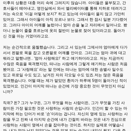
이후의 상황은 대충 머리 속에 그려지지 않습니까. 아이들은 울부짖고, 간
호사들이 떼어내고, 영안실에서 와서 엘리베이터를 통해 지하로 데려가고
저는 속으로 ‘이걸 어떻게 보지?’ 하고 있는데 아이들이 울지 않고 가만히
있어요. 그래서 아이들이 아직 모르나 보다. 그래서 한 잠시 일분 기다렸어
요. 그러다 아이의 어깨를 눌렀더니 엄마 손을 놓고 자리에서 일어나요. 봤
더니 눈물이 줄줄 흐르는데 옷의 절반이 눈물로 젖어 있더라고요. 돌아가
신 것을 아는 거였더라고요.
저는 순간적으로 움찔했습니다. 그리고 서 있는데 그제서야 엄마에게 다가
서서 왼팔로 목을 잡고 오른팔로 어깨를 안아요. 그리고는 엄마 귀에 대고
뭐라고 말했냐면.. '엄마 사랑해요!’ 하고 얘기하더라고요. 저는 지금까지
수많은 죽음을 목격했지만, 떠나는 사람에게 그렇게 얘기하는 사람은 처음
봤어요. 그 '사랑해요' 라는 말 안에는 떠나는 엄마에 대한 송별사 일수도
있고 위로일 수도 있고, 남겨진 자의 각오일 수도 있죠.저는 많은 죽음을
목격했습니다. 어떨 때는 제가 맡았던 환자가 하루에 5명이 돌아가신 적이
있었어요. 인간이 마지막 떠나는 순간에 가장 중요한 것이 무엇인지 아십
니까?
직위? 돈? 그가 누구든, 그가 무엇을 하는 사람이든, 그가 무엇을 가진 사
람이든 가장 필요한 것은 사랑하는 사람의 손입니다. 인간이 할 수 있는 마
지막에 하는 단어가 바로 ‘손’이라는 겁니다. 자신의 옆에 있는 사랑하는 사
람을 두고 진짜 내 마지막 순간에 내가 간절히 바라는 것은 내가 진심으로
사랑하는 사람이 옆에서 손을 잡아주는 것이죠. 하지만 실제로 어떻습니
까. 내가 얼마 남지 않았다는 것을 알게 되는 순간이 내일이 될지, 다음 주