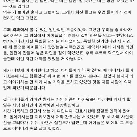
하거든요. 잠자는 덴 잠신, 먹는 데는 걸신, 일 못하는 데는 병신. 어쨌든 하
는 것도 없다고
먹는 거 보이면 혼나고 그랬어요. 그래서 회진 돌고는 수업 들어가기 전에
컵라면 먹고 그랬죠.
그때 외과에서 볼 수 있는 일반적인 모습이었죠. 그랬던 우리들 중 하나가
돌아가면서 그 병실에서 아이들을 데려와서 같이 라면을 먹고는 했었어요.
하지만 이건 사실 특별한 선의는 아니었어요. 특별한 선의였다면 제 시간
에 제 돈으로 아이들에게 맛있는걸 사주었겠죠. 제약회사에서 가져온 라면
을, 인턴이 만들어 놓은 라면을 같이 먹었었죠. 후륵 후르륵 먹으면서 아이
들한테 이런 저런 대화를 했었을 거 아닙니까.
제가 이렇게 이야기했다고 해요. 아이들에게 '대학 2학년 때 아버지가 돌아
가셨는데 나도 힘들었다’ 뭐 이런 얘기를 했었나 봅니다. ‘했었나 봅니다’라
고 이야기하는 건 제가 사실 기억을 못하고 있었던 것을 다른 사람에 의해
알게 되었기 때문입니다.
결국 아이들의 엄마인 환자는 거의 임종이 다가왔습니다. 이때 의사가 할
일은 사망 실시간이 임박하면 사망확인하고
시간 기록하고 진단서 쓰는 게 다입니다. 간호사한테 정말로 연락이 왔어
요. 돌아가시는걸 지켜보면서 저와 간호사는 서 있었죠. 두 세 차례 사인곡
선을 그리다가 뚜뚜.. 하면서 심전도가 멈췄는데 아이들은 또 예의 그 모습
으로 어머니의 손을 잡고 있었죠.