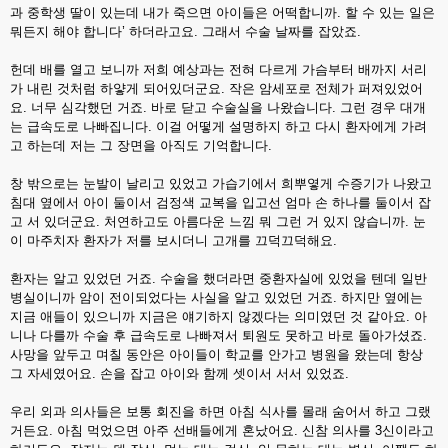
과 중학생 딸이 있는데 내가 죽으면 아이들은 어떡합니까. 할 수 있는 일은
뭐든지 해야 합니다’ 하더라고요. 그래서 수술 날짜를 잡았죠.
헌데 배를 열고 보니까 저희 예상과는 전혀 다르게 가슴부터 배까지 서리
가 내린 것처럼 하얗게 되어있더군요. 작은 암세포로 전체가 퍼져있었어
요. 너무 심각했던 거죠. 바로 닫고 수술실을 나왔습니다. 그런 경우 대개
는 급속도로 나빠집니다. 이걸 어떻게 설명하지 하고 다시 환자에게 가려
고 하는데 저는 그 장면을 아직도 기억합니다.
창 밖으로는 눈발이 날리고 있었고 가습기에서 희뿌옇게 수증기가 나왔고
침대 옆에서 아이 둘이서 검정색 교복을 입고선 엄마 손 하나를 둘이서 잡
고 서 있더군요. 처연하고도 아름다운 느낌 뭐 그런 거 있지 않습니까. 눈
이 마주치자 환자가 저를 보시더니 고개를 끄덕끄덕해요.
환자는 알고 있었던 거죠. 수술을 했더라면 중환자실에 있었을 텐데 일반
병실이니까 암이 전이되었다는 사실을 알고 있었던 거죠. 하지만 옆에는
지금 애들이 있으니까 지금은 얘기하지 않겠다는 의미였던 것 같아요. 아
니나 다를까 수술 후 급속도로 나빠져서 퇴원도 못하고 바로 돌아가셨죠.
사망을 앞두고 며칠 동안은 아이들이 학교를 안가고 병원을 왔는데 항상
그 자세였어요. 손을 잡고 아이와 함께 셋이서 서서 있었죠.
우리 외과 의사들은 보통 회진을 하면 아침 식사를 몰래 숨어서 하고 그랬
거든요. 아침 먹었으면 아주 선배들에게 혼났어요. 신참 의사를 3신이라고