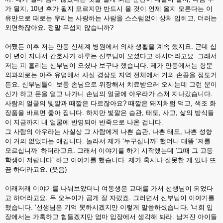
가 될지, 10년 후가 될지 모르지만 반드시 올 것이 언제 올지 모른다는 이
유만으로 때로는 우리는 사랑하는 사람을 스스럼없이 상처 입히고, 더러는
외면하잖아요. 정말 무섭지 않습니까?
어쨌든 이후 저는 안동 신세계 병원에서 의사 생활을 계속 했지요. 근데 십
여 년이 지나서 간호사가 하루는 신부님이 오셨다고 하시더라고요. 그래서
저는 피 흘리는 신부님이 오셨나 보구나 했습니다. 제가 안동에서는 항문
외과의로는 아주 유명해서 사실 경상도 지역 전체에서 거의 손꼽을 정도거
든요. 신부님들이 보통 손님으로 위장해서 치료받으러 오시는데 그런 분이
신가 하고 문을 열고 나가니 손님의 얼굴에 아우라가 스쳐 지나갔습니다.
사람의 얼굴의 빛깔과 때깔은 다르잖아요? 때깔은 돼지처럼 먹고, 색조 화
장품을 바르면 좋아 집니다. 하지만 빛깔은 습관, 태도, 사고, 삶의 방식들
이 지금까지 내 얼굴에 반영되어 반죽으로 나온 겁니다.
그 사람의 아우라는 사실상 그 사람에게 나쁜 습관, 나쁜 태도, 나쁜 성향
이 거의 없었다는 얘깁니다. 놀라서 제가 ‘누구십니까’ 했더니 대뜸 ‘저를
모르십니까’ 하더라고요. 그래서 이야기를 하기 시작했는데 '그때 그 고등
학생이 저랍니다’ 하고 이야기를 했습니다. 제가 혹시나 잘못한 게 있나 뜨
끔 하더라고요. (웃음)
이래저래 이야기를 나눠보았더니 여동생은 교대를 가서 선생님이 되었다
고 하더라고요. 두 오누이가 곱게 잘 자랐죠. 그러면서 신부님이 이야기를
했습니다. ‘선생님은 기억 못하시겠지만 이렇게 말씀하셨습니다. '너희 입
장에서는 가혹하고 힘들겠지만 엄마 입장에서 생각해 봐라. 남겨진 아이들